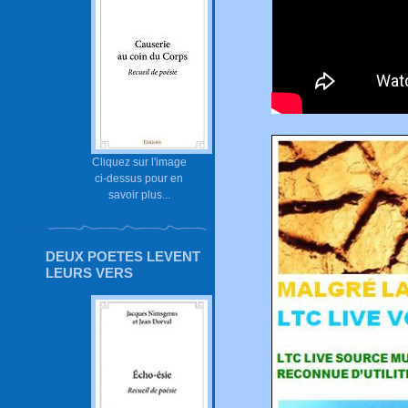
Cliquez sur l'image
ci-dessus pour en
savoir plus...
DEUX POETES LEVENT
LEURS VERS