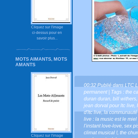
Cliquez sur l'image
ci-dessus pour en
savoir plus...
MOTS AIMANTS, MOTS
AMANTS
00:32 Publié dans
LTC L
permanent
| Tags :
the c
duran duran
,
bill withers
jean dorval pour ltc live
,
d'ltc live
,
la communauté d
live : la music est le miel
l'instant love-love
,
sex pi
climat musical !
,
the chu
Cliquez sur l'image