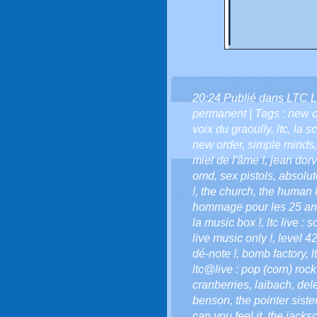
20:24 Publié dans
LTC L
permanent
| Tags :
new o
voix du graoully
,
ltc
,
la sc
new order
,
simple minds
miel de l'âme !
,
jean dorv
omd
,
sex pistols
,
absolut
!
,
the church
,
the human 
hommage pour les 25 ans 
la music box !
,
ltc live : 
live music only !
,
level 4
dé-note !
,
bomb factory
,
l
ltc@live : pop (corn) rock
cranberries
,
laibach
,
del
benson
,
the pointer siste
can you feel it
,
the jackso