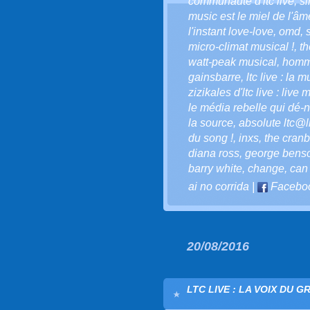
communauté d'ltc live
,
s
music est le miel de l'âm
l'instant love-love
,
omd
,
micro-climat musical !
,
th
watt-peak musical
,
homma
gainsbarre
,
ltc live : la 
zizikales d'ltc live : live 
le média rebelle qui dé-n
la source
,
absolute ltc@li
du song !
,
inxs
,
the cranb
diana ross
,
george bens
barry white
,
change
,
can 
ai no corrida
|
Facebo
20/08/2016
LTC LIVE : LA VOIX DU G