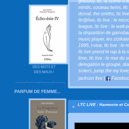
graoully
,
ltc
,
la scène d'lt
minds
,
cocteau twins
,
ltc
dorval
,
the smiths
,
ltc liv
ltc@live
,
ltc live : le mic
league
,
ltc live : le watt
la disparition de gainsba
music player
,
les zizikale
1995
,
t-vice
,
ltc live : le
ltc live prend le rap à la
time
,
ltc live : le mur du 
delegation le groupe
,
di
DES MOTS ET
sisters
,
jump (for my love
DES MAUX !
jackson five
|
Facebo
PARFUM DE FEMME...
LTC LIVE : Harmonie et Co