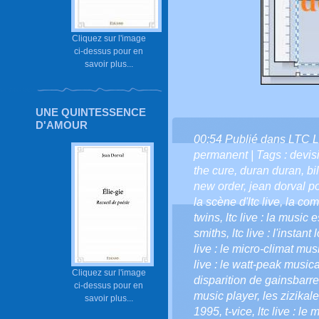
Cliquez sur l'image
ci-dessus pour en
savoir plus...
UNE QUINTESSENCE
D'AMOUR
00:54 Publié dans
LTC L
permanent
| Tags :
devis
the cure
,
duran duran
,
bi
new order
,
jean dorval po
la scène d'ltc live
,
la com
twins
,
ltc live : la music 
smiths
,
ltc live : l'instant
live : le micro-climat musi
live : le watt-peak musica
Cliquez sur l'image
disparition de gainsbarre
ci-dessus pour en
music player
,
les zizikale
savoir plus...
1995
,
t-vice
,
ltc live : le