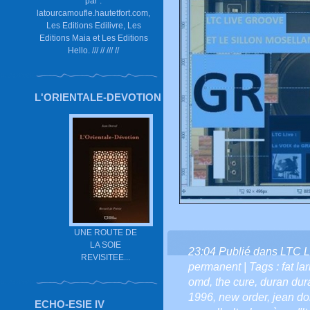
par :
latourcamoufle.hautetfort.com,
Les Editions Edilivre, Les
Editions Maia et Les Editions
Hello. /// // /// //
L'ORIENTALE-DEVOTION
UNE ROUTE DE
LA SOIE
23:04 Publié dans
LTC L
REVISITEE...
permanent
| Tags :
fat la
omd
,
the cure
,
duran dur
1996
,
new order
,
jean dor
ECHO-ESIE IV