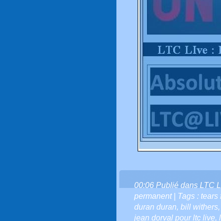
00:06 Publié dans
LTC L
permanent
| Tags :
tears 
duran duran
,
bill withers
jean dorval pour ltc live
,