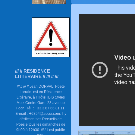
/// // RESIDENCE
LITTERAIRE // /// // ///
/// // /// // Jean DORVAL, Poète
Lorrain, est en Résidence
Littéraire, à l’Hôtel IBIS Styles
Metz Centre Gare, 23 avenue
Foch. Tél. : +33.3.87.66.81.11.
E-mail : H6854@accor.com. Il y
dédicace ses Recueils de
Poésie tous les dimanches de
9h00 à 12h30. /// / Il est publié