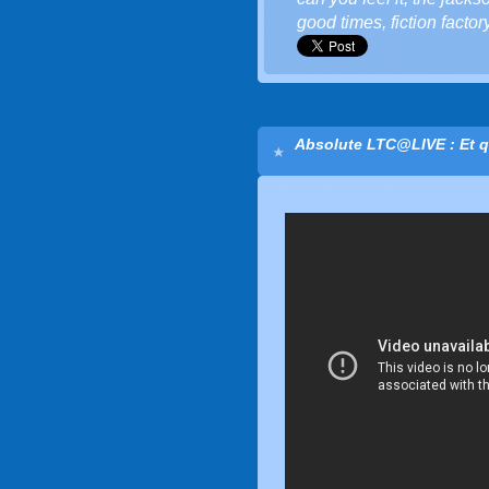
good times
,
fiction factor
Absolute LTC@LIVE : Et q