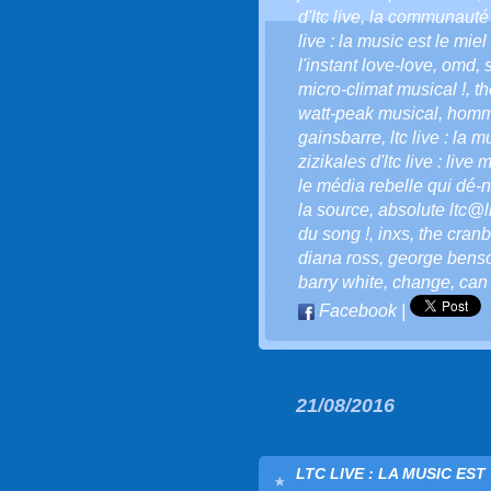
d'ltc live
,
la communauté d
live : la music est le miel
l'instant love-love
,
omd
,
micro-climat musical !
,
th
watt-peak musical
,
homma
gainsbarre
,
ltc live : la 
zizikales d'ltc live : live 
le média rebelle qui dé-n
la source
,
absolute ltc@li
du song !
,
inxs
,
the cranb
diana ross
,
george bens
barry white
,
change
,
can 
Facebook
|
21/08/2016
LTC LIVE : LA MUSIC ES