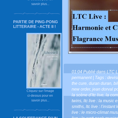
savoir plus...
PARTIE DE PING-PONG
LITTERAIRE - ACTE II !
01:04 Publié dans
LTC L
permanent
| Tags :
devis
the cure
,
duran duran
,
bi
new order
,
jean dorval po
Cliquez sur l'image
la scène d'ltc live
,
la com
ci-dessus pour en
savoir plus...
twins
,
ltc live : la music 
smiths
,
ltc live : l'instant
live : le micro-climat musi