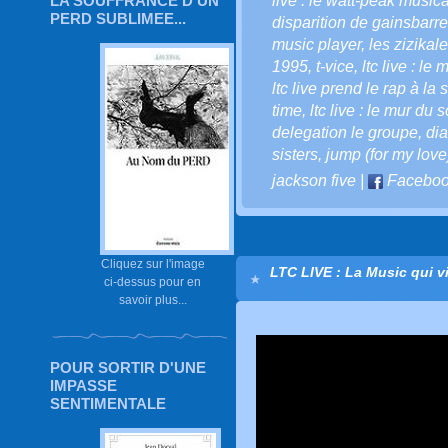
LA SOUFFRANCE D'UN
live : le watt-peak musica
PERD SUBLIMEE...
disparition de gainsbarre
music player
,
les zizikale
1995
,
t-vice
,
ltc live : le
ltc live prend le rap à la
time
,
ltc live : le mur du 
delegation le groupe
,
di
sisters
,
jump (for my love
jackson five
|
Facebo
Cliquez sur l'image
LTC LIVE : La Music qui v
ci-dessus pour en
savoir plus...
POUR SORTIR D'UNE
IMPASSE
SENTIMENTALE