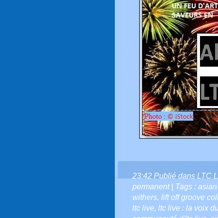
23:42 Publié dans
LTC L
permanent
| Tags :
asian
withers
,
lift off groove co
ltc live
,
ltc live : la voix 