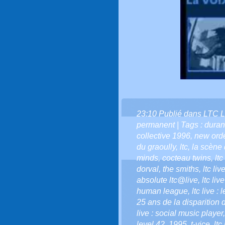
23:10 Publié dans
LTC L
permanent
| Tags :
duran
collective 1996
,
new ord
du graoully
,
ltc
,
la scène d
minds
,
cocteau twins
,
ltc
dorval
,
the smiths
,
ltc liv
absolute ltc@live
,
ltc liv
human league
,
ltc live :
25 ans de la disparition 
live : social music player
level 42
,
1995
,
t-vice
,
ltc