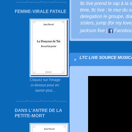
ltc live prend le rap à la
time
,
ltc live : le mur du 
FEMME-VIRALE FATALE
delegation le groupe
,
di
sisters
,
jump (for my love
jackson five
|
Facebo
LTC LIVE SOURCE MUSIC
Cliquez sur l'image
ci-dessus pour en
savoir plus...
DANS L'ANTRE DE LA
PETITE-MORT