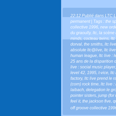
22:12 Publié dans
LTC L
permanent
| Tags :
the s
collective 1996
,
new ord
du graoully
,
ltc
,
la scène d
minds
,
cocteau twins
,
ltc
dorval
,
the smiths
,
ltc liv
absolute ltc@live
,
ltc liv
human league
,
ltc live :
25 ans de la disparition 
live : social music player
level 42
,
1995
,
t-vice
,
ltc
factory
,
ltc live prend le 
(corn) rock time
,
ltc live 
laibach
,
delegation le g
pointer sisters
,
jump (for
feel it
,
the jackson five
,
q
off groove collective 199