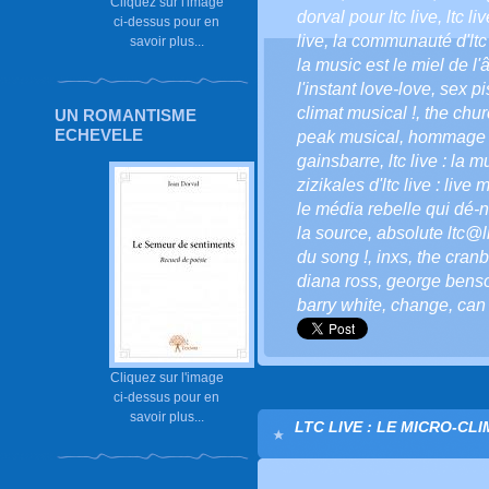
Cliquez sur l'image
dorval pour ltc live
,
ltc li
ci-dessus pour en
live
,
la communauté d'ltc 
savoir plus...
la music est le miel de l'
l'instant love-love
,
sex pi
climat musical !
,
the chu
UN ROMANTISME
ECHEVELE
peak musical
,
hommage po
gainsbarre
,
ltc live : la 
zizikales d'ltc live : live 
le média rebelle qui dé-n
la source
,
absolute ltc@li
du song !
,
inxs
,
the cranb
diana ross
,
george bens
barry white
,
change
,
can 
Cliquez sur l'image
ci-dessus pour en
savoir plus...
LTC LIVE : LE MICRO-CL