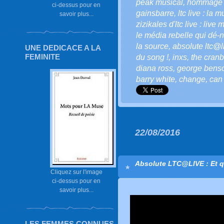
peak musical
,
hommage po
ci-dessus pour en
gainsbarre
,
ltc live : la 
savoir plus...
zizikales d'ltc live : live 
le média rebelle qui dé-n
la source
,
absolute ltc@li
UNE DEDICACE A LA
FEMINITE
du song !
,
inxs
,
the cranb
diana ross
,
george bens
barry white
,
change
,
can 
22/08/2016
Absolute LTC@LIVE : Et q
Cliquez sur l'image
ci-dessus pour en
savoir plus...
LES FEMMES CONNUES