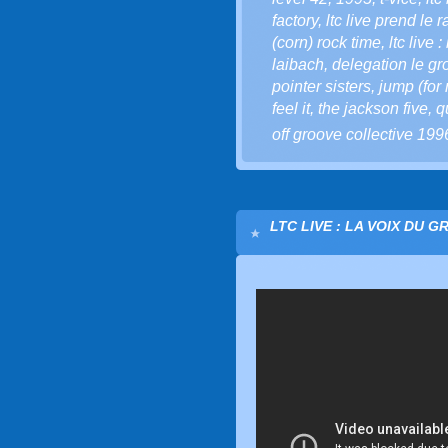
factory
,
ltc live prend le 
(corn) rock time
,
ltc live 
laibach
,
delegation le g
pointer sisters
,
jump (for
feel it
,
the jackson five
,
q
off groove collective 199
LTC LIVE : LA VOIX DU G