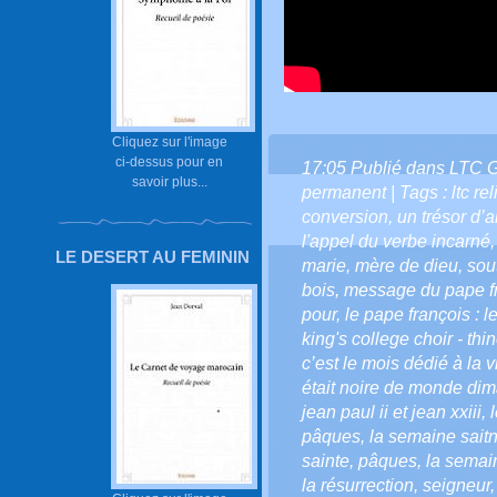
Cliquez sur l'image
ci-dessus pour en
17:05 Publié dans
LTC 
savoir plus...
permanent
| Tags :
ltc re
conversion
,
un trésor d’
l'appel du verbe incarné
LE DESERT AU FEMININ
marie
,
mère de dieu
,
sou
bois
,
message du pape fr
pour
,
le pape françois : l
king's college choir - thi
c’est le mois dédié à la 
était noire de monde dim
jean paul ii et jean xxiii
,
pâques
,
la semaine sait
sainte
,
pâques
,
la semai
la résurrection
,
seigneur