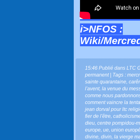
i>NFOS :
Wiki/Mercre
15:46 Publié dans
LTC 
permanent
| Tags :
mercr
sainte quarantaine
,
carê
l'avent
,
la venue du mes
comme nous pardonnon
comment vaincre la tenta
jean dorval pour ltc relig
fier de l'être
,
catholicism
dieu
,
centre pompidou-m
europe
,
ue
,
union europ
divine
,
divin
,
la vierge m