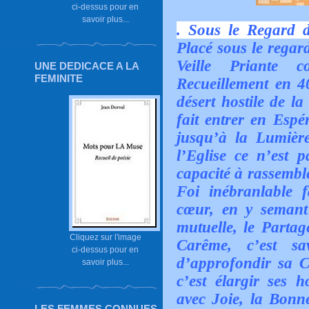
ci-dessus pour en
savoir plus...
. Sous le Regard d
Placé sous le regar
Veille Priante 
UNE DEDICACE A LA
FEMINITE
Recueillement en 40
désert hostile de l
fait entrer en Espé
jusqu’à la Lumièr
l’Eglise ce n’est p
capacité à rassembl
Foi inébranlable 
cœur, en y semant 
mutuelle, le Partage
Cliquez sur l'image
Carême, c’est sa
ci-dessus pour en
d’approfondir sa C
savoir plus...
c’est élargir ses 
avec Joie, la Bonne
LES FEMMES CONNUES