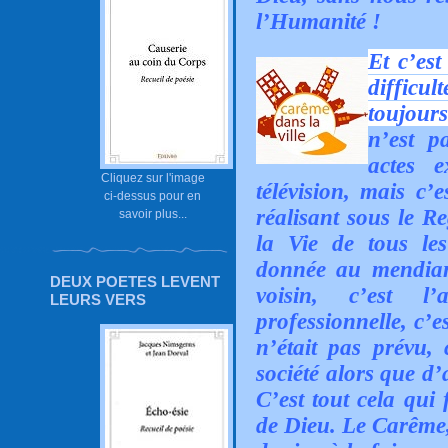
l’Humanité !
Et c’est
difficu
toujours
n’est p
actes e
Cliquez sur l'image
télévision, mais c’
ci-dessus pour en
réalisant sous le R
savoir plus...
la Vie de tous les 
donnée au mendiant
DEUX POETES LEVENT
voisin, c’est l’
LEURS VERS
professionnelle, c’e
n’était pas prévu, 
société alors que d’
C’est tout cela qui
de Dieu. Le Carême, 