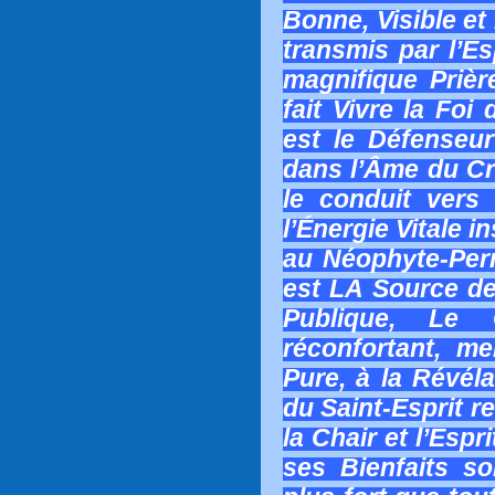
Bonne, Visible et
transmis par l’Es
magnifique Prière
fait Vivre la Foi
est le Défenseu
dans l’Âme du Cr
le conduit vers 
l’Énergie Vitale in
au Néophyte-Perm
est LA Source de 
Publique, Le 
réconfortant, me
Pure, à la Révéla
du Saint-Esprit r
la Chair et l’Espri
ses Bienfaits s