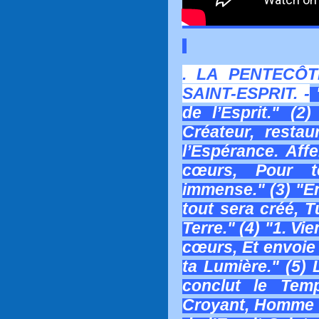
. LA PENTECÔ
SAINT-ESPRIT. -
"
de l’Esprit." (2
Créateur, restau
l’Espérance. Af
cœurs, Pour 
immense." (3) "En
tout sera créé, T
Terre." (4) "1. Vi
cœurs, Et envoie 
ta Lumière." (5) 
conclut le Tem
Croyant, Homme 