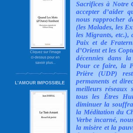
Sacrifices à Notre 
accepter d’aider qu
nous rapprocher de
(les Malades, les Ex
les Migrants, etc.)
Paix et de Fraterni
d’Orient et les Cop
Cliquez sur l'image
décennies dans la 
ci-dessus pour en
savoir plus...
Pour ce faire, la P
Prière (UDP) rest
permanents et direc
L'AMOUR IMPOSSIBLE
meilleurs réseaux s
tous les Êtres Hu
diminuer la souffr
la Méditation du C
Verbe incarné, nou
la misère et la pauvr