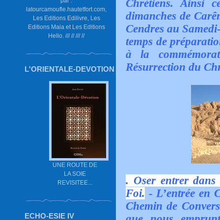
par :
Chrétiens. Ainsi 
latourcamoufle.hautetfort.com,
dimanches de Carêm
Les Editions Edilivre, Les
Cendres au Samedi-S
Editions Maia et Les Editions
Hello. /// // /// //
temps de préparation,
à la commémorat
Résurrection du Chr
L'ORIENTALE-DEVOTION
UNE ROUTE DE
LA SOIE
. Oser entrer dans 
REVISITEE...
Foi.
- L’entrée en C
Chemin de Convers
ECHO-ESIE IV
que nous emprunt