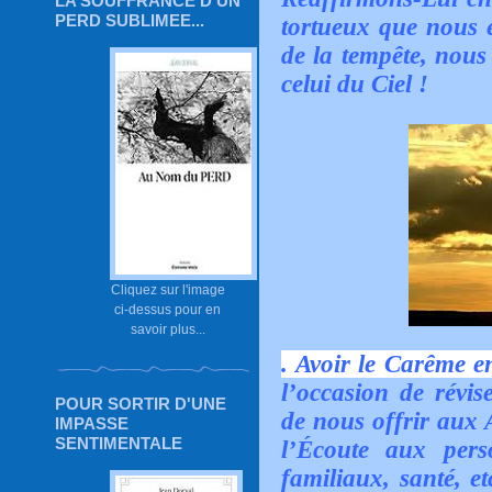
LA SOUFFRANCE D'UN
PERD SUBLIMEE...
tortueux que nous 
de la tempête, nous
celui du Ciel !
Cliquez sur l'image
ci-dessus pour en
savoir plus...
. Avoir le Carême e
l’occasion de révis
POUR SORTIR D'UNE
de nous offrir aux 
IMPASSE
SENTIMENTALE
l’Écoute aux pers
familiaux, santé, et