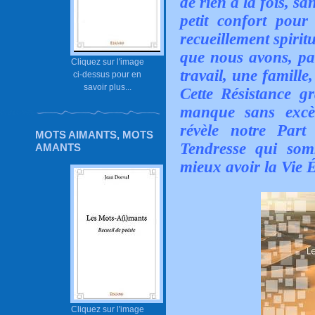
de rien à la fois, sa
petit confort pou
recueillement spirit
que nous avons, par
Cliquez sur l'image
travail, une famille
ci-dessus pour en
savoir plus...
Cette Résistance g
manque sans excè
révèle notre Part
MOTS AIMANTS, MOTS
Tendresse qui som
AMANTS
mieux avoir la Vie É
Cliquez sur l'image