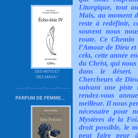
Liturgique, tout 
Mais, au moment d
reste à redéfinir, 
souvent nous nou
route. Ce Chemin 
l’Amour de Dieu et 
cela, cette année e
du Christ, qui nous 
dans le désert.
DES MOTS ET
DES MAUX !
Chercheurs de Dieu,
suivant une piste
rendez-vous annu
PARFUM DE FEMME...
meilleur. Il nous pe
nécessaire pour n
Mystères de la Foi
droit possible, le m
peut faire peur