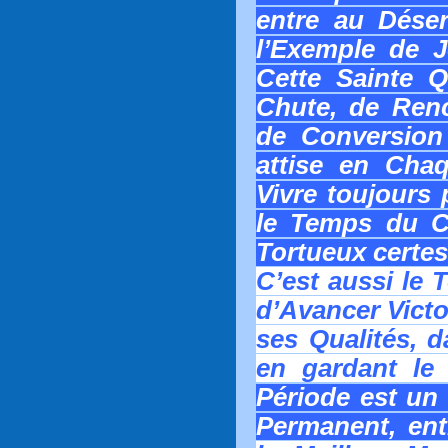
entre au Déser
l’Exemple de J
Cette Sainte Q
Chute, de Renc
de Conversion 
attise en Chaq
Vivre toujours 
le Temps du Ch
Tortueux certes
C’est aussi le 
d’Avancer Victo
ses Qualités, d
en gardant le
Période est un 
Permanent, ent