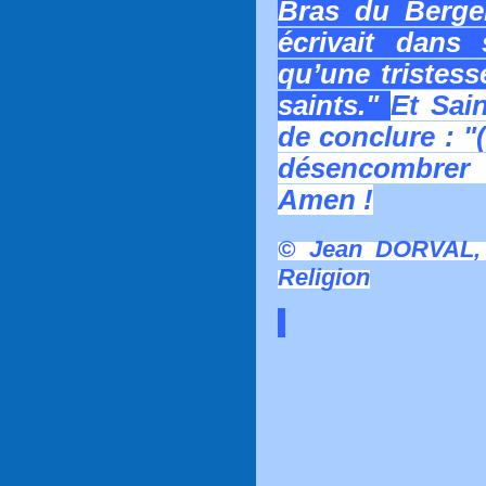
Bras du Berger
écrivait dans 
qu’une tristess
saints."
Et Sain
de conclure : "
désencombrer
Amen !
© Jean DORVAL, 
Religion