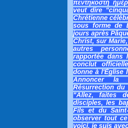
πεντηκοστὴ ἡμέρ
veut dire "cinqu
Chrétienne célébr
sous forme de 
jours après Pâque
Christ, sur Marie
autres person
rapportée dans 
conclut officie
donne à l'Église 
Annoncer la 
Résurrection du 
"Allez, faites 
disciples, les b
Fils et du Saint
observer tout ce
voici, je suis ave