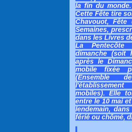
la fin du monde.
Cette Fête tire s
Chavouot, Fête
Semaines, prescr
dans les Livres d
La Pentecôte 
dimanche (soit 
après le Diman
mobile fixée 
(Ensemble d
l'établissemen
mobiles). Elle 
entre le 10 mai et 
lendemain, dans 
férié ou chômé, d