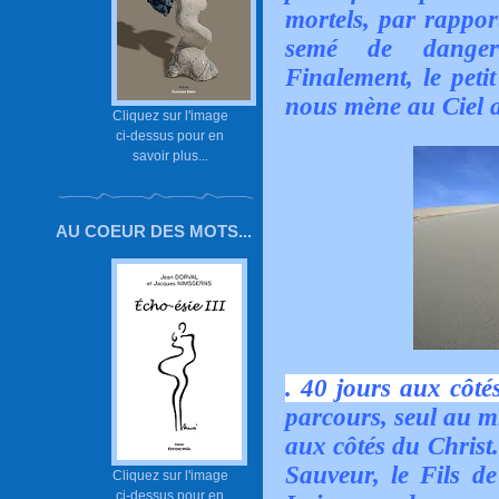
mortels, par rappor
semé de dangereu
Finalement, le peti
nous mène au Ciel 
Cliquez sur l'image
ci-dessus pour en
savoir plus...
AU COEUR DES MOTS...
. 40 jours aux côté
parcours, seul au m
aux côtés du Christ
Sauveur, le Fils 
Cliquez sur l'image
ci-dessus pour en