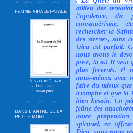
. La Quête du Vra
milieu des tentati
FEMME-VIRALE FATALE
l’opulence, du 
consumérisme, e
rechercher la Sainte
des sirènes, sans r
Dieu est parfait. C
nous avons le devo
posé, là où Il veut
plus fervents. Il
nous-mêmes avec nos
Cliquez sur l'image
faire du mieux que
ci-dessus pour en
savoir plus...
triomphe et que la 
bien besoin. En pé
jeûne des anachorèt
DANS L'ANTRE DE LA
notre propension
PETITE-MORT
spirituel, en offra
Dieu, sans nous reb