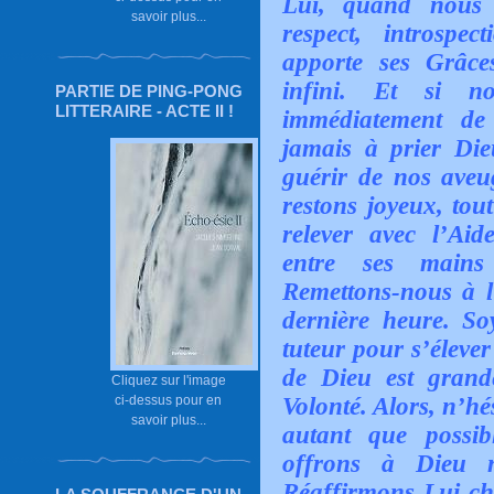
Lui, quand nous 
savoir plus...
respect, introspec
apporte ses Grâce
infini. Et si n
PARTIE DE PING-PONG
LITTERAIRE - ACTE II !
immédiatement de 
jamais à prier Di
guérir de nos ave
restons joyeux, tou
relever avec l’Ai
entre ses mains
Remettons-nous à l
dernière heure. So
tuteur pour s’éleve
de Dieu est gran
Cliquez sur l'image
ci-dessus pour en
Volonté. Alors, n’hé
savoir plus...
autant que possib
offrons à Dieu 
Réaffirmons-Lui ch