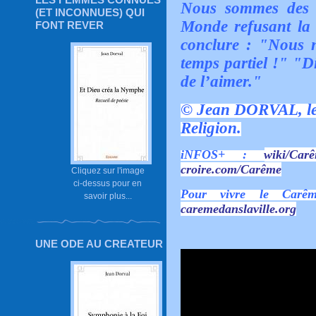
Nous sommes des P
(ET INCONNUES) QUI
Monde refusant la 
FONT REVER
conclure : "Nous n
temps partiel !" "D
de l’aimer."
© Jean DORVAL, le 
Religion.
iNFOS+ :
wiki/Car
croire.com/Carême
Cliquez sur l'image
ci-dessus pour en
Pour vivre le Carêm
savoir plus...
caremedanslaville.org
UNE ODE AU CREATEUR