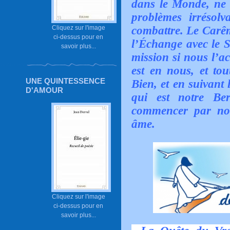
dans le Monde, ne s
problèmes irrésol
combattre. Le Carêm
Cliquez sur l'image
ci-dessus pour en
l’Échange avec le S
savoir plus...
mission si nous l’ac
est en nous, et tou
UNE QUINTESSENCE
Bien, et en suivant
D'AMOUR
qui est notre Be
commencer par nou
âme.
Cliquez sur l'image
ci-dessus pour en
savoir plus...