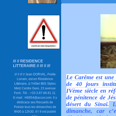
/// // RESIDENCE
LITTERAIRE // /// // ///
/// // /// // Jean DORVAL, Poète
Le Carême est une p
Lorrain, est en Résidence
de 40 jours insti
Littéraire, à l’Hôtel IBIS Styles
Metz Centre Gare, 23 avenue
IVème siècle en réf
Foch. Tél. : +33.3.87.66.81.11.
de pénitence de Jésu
E-mail : H6854@accor.com. Il y
dédicace ses Recueils de
désert du Sinaï.
Le
Poésie tous les dimanches de
dimanche, car c’
9h00 à 12h30. /// / Il est publié