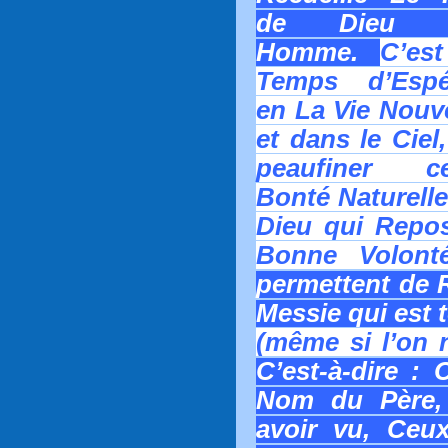
de Dieu fa
Homme.
C’est
Temps d’Espé
en La Vie Nouve
et dans le Ciel
peaufiner ce
Bonté Naturelle
Dieu qui Rep
Bonne Volon
permettent de R
Messie qui est 
(même si l’on ne
C’est-à-dire :
Nom du Père,
avoir vu, Ceu