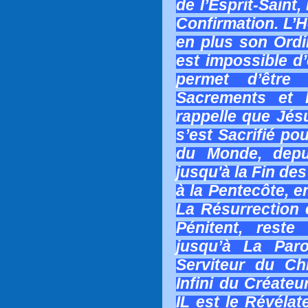
de l’Esprit-Saint
Confirmation. L
en plus son Ordin
est impossible d’
permet d’êtr
Sacrements et l
rappelle que Jésu
s’est Sacrifié p
du Monde, depu
jusqu'à la Fin de
à la Pentecôte, e
La Résurrection e
Pénitent, rest
jusqu’à La Paro
Serviteur du Ch
Infini du Créateu
IL est le Révélat