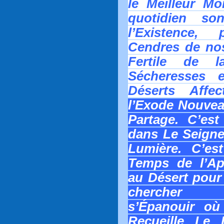
le Meilleur M
quotidien s
l’Existence,
Cendres de nos
Fertile de l
Sécheresses 
Déserts Affec
l’Exode Nouvea
Partage. C’est
dans Le Seigne
Lumière.
C’est
Temps de l’Ap
au Désert pour 
chercher
s’
É
panouir où
Recueille Le F