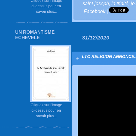
Cliquez sur l'image
saint-joseph
,
la trinité
,
je
ci-dessus pour en
Facebook
|
savoir plus...
UN ROMANTISME
31/12/2020
ECHEVELE
LTC RELIGION ANNONCE..
Cliquez sur l'image
ci-dessus pour en
savoir plus...