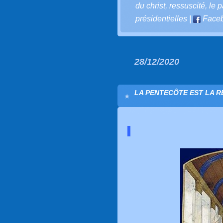
du christ
,
ressuscité
,
le 
présidentielles
|
Face
28/12/2020
LA PENTECÔTE EST LA R