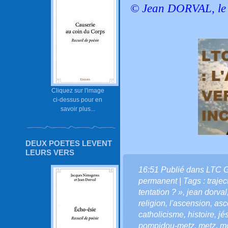
© Jean DORVAL, le 
Cliquez sur l'image
ci-dessus pour en
savoir plus...
DEUX POETES LEVENT
LEURS VERS
16:51 Publié dans
LTC 
permanent
| Tags :
trajec
tentation ? »
,
jean dorval
religion
,
l'ascension
,
asc
catholicisme
,
histoire
,
jé
pompidou-metz
,
metz
,
mo