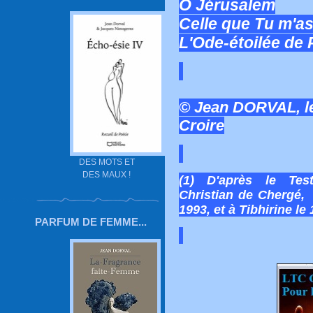
Ô Jérusalem
Celle que Tu m'as
L'Ode-étoilée de
© Jean DORVAL, l
Croire
DES MOTS ET
DES MAUX !
(1) D'après le Tes
Christian de Chergé, 
1993, et à Tibhirine le
PARFUM DE FEMME...