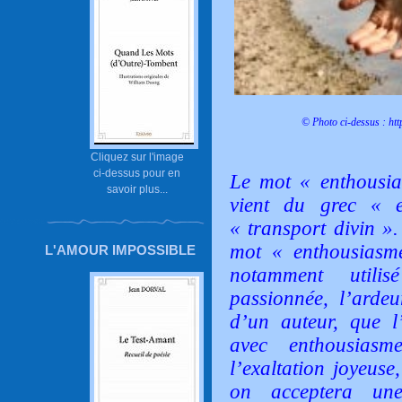
© Photo ci-dessus :
htt
Cliquez sur l'image
ci-dessus pour en
Le mot « enthousi
savoir plus...
vient du grec « e
« transport divin ».
mot « enthousiasme 
L'AMOUR IMPOSSIBLE
notamment utilis
passionnée, l’arde
d’un auteur, que l’
avec enthousiasm
l’exaltation joyeuse,
on acceptera un