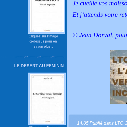
Je cueille vos mois
Et j’attends votre re
© Jean Dorval, pour
Cliquez sur l'image
ci-dessus pour en
savoir plus...
LE DESERT AU FEMININ
14:05 Publié dans
LTC 