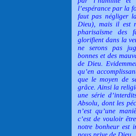
par l’humilité et
l’espérance par la fo
faut pas négliger 
Dieu), mais il est 
pharisaïsme des f
glorifient dans la ve
ne serons pas jug
bonnes et des mauva
de Dieu. Evidemmen
qu’en accomplissant
que le moyen de s
grâce. Ainsi la reli
une série d’interd
Absolu, dont les péc
n’est qu’une manièr
c’est de vouloir êt
notre bonheur est i
nous prive de Dieu.