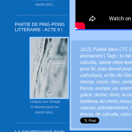
savoir plus...
PARTIE DE PING-PONG
LITTERAIRE - ACTE II !
16:21 Publié dans
LTC 
permanent
| Tags :
tu me
calcutta
,
sainte mère ter
pour ltc
,
jean dorval pour 
catholique
,
et fier de l'êtr
messe
,
croire
,
dieu
,
cent
france
,
europe
,
ue
,
unio
grâce
,
divine
,
divin
,
la vi
tombeau du christ
,
ressu
Cliquez sur l'image
ci-dessus pour en
vatican
,
présidentielles
,
savoir plus...
teresa
,
de calcutta
,
calcu