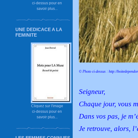
ci-dessus pour en
savoir plus...
UNE DEDICACE A LA
FEMINITE
© Photo ci-dessus :
http://boitedependo
Seigneur,
Chaque jour, vous m’
Cliquez sur l'image
ci-dessus pour en
Dans vos pas, je m’
savoir plus...
Je retrouve, alors, l
LES FEMMES CONNUES