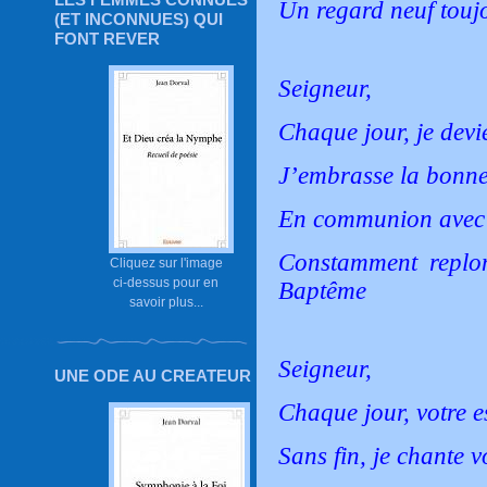
Un regard neuf tou
(ET INCONNUES) QUI
FONT REVER
Seigneur,
Chaque jour, je devi
J’embrasse la bonne
En communion avec 
Constamment replo
Cliquez sur l'image
ci-dessus pour en
Baptême
savoir plus...
Seigneur,
UNE ODE AU CREATEUR
Chaque jour, votre e
Sans fin, je chante 