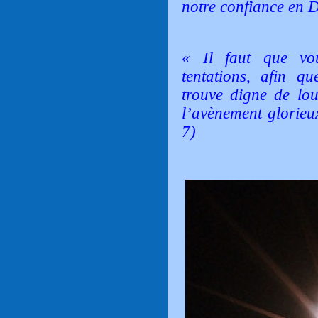
notre confiance en D
« Il faut que vou
tentations, afin q
trouve digne de lou
l’avènement glorieux
7)