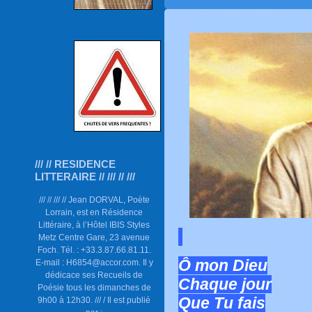
/// // RESIDENCE
LITTERAIRE // /// // ///
/// // /// // Jean DORVAL, Poète
Lorrain, est en Résidence
Littéraire, à l’Hôtel IBIS Styles
Metz Centre Gare, 23 avenue
Foch. Tél. : +33.3.87.66.81.11.
Ô mon Dieu
E-mail : H6854@accor.com. Il y
dédicace ses Recueils de
Chaque jour
Poésie tous les dimanches de
Que Tu fais
9h00 à 12h30. /// / Il est publié