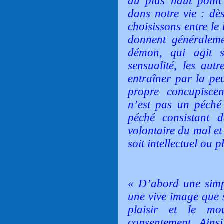
au plus haut point 
dans notre vie : dè
choisissons entre le 
donnent généralemen
démon, qui agit s
sensualité, les aut
entraîner par la peu
propre concupisce
n’est pas un péché 
péché consistant d
volontaire du mal et
soit intellectuel ou 
« D’abord une simpl
une vive image que s
plaisir et le mo
consentement. Ains