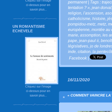
Cliquez sur l'image
permanent
| Tags :
trajec
ci-dessus pour en
tentation ? »
,
jean dorval
savoir plus...
religion
,
l'ascension
,
asc
catholicisme
,
histoire
,
jé
pompidou-metz
,
metz
,
mo
UN ROMANTISME
européenne
,
montée au c
ECHEVELE
marie
,
assomption
,
les 
pape
,
jean-paul ii
,
benoît
législatives
,
jo de londre
inde
,
citation
,
la pentecô
Facebook
|
16/11/2020
Cliquez sur l'image
ci-dessus pour en
« COMMENT VAINCRE LA 
savoir plus...