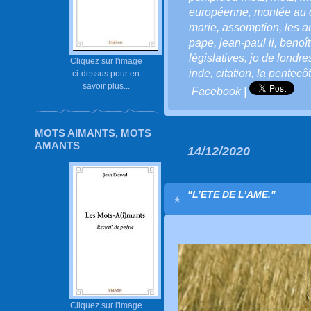
européenne
,
montée au c
marie
,
assomption
,
les 
pape
,
jean-paul ii
,
benoît
législatives
,
jo de londre
Cliquez sur l'image
inde
,
citation
,
la pentecô
ci-dessus pour en
savoir plus...
Facebook
|
MOTS AIMANTS, MOTS
AMANTS
14/12/2020
"L’ETE DE L’AME."
Cliquez sur l'image