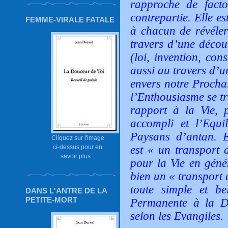
rapproche de facto
contrepartie. Elle e
FEMME-VIRALE FATALE
à chacun de révéler
travers d’une découv
(loi, invention, con
aussi au travers d’u
envers notre Prochai
l’Enthousiasme se t
rapport à la Vie, p
accompli et l’Equi
Paysans d’antan. E
Cliquez sur l'image
est « un transport 
ci-dessus pour en
savoir plus...
pour la Vie en génér
bien un « transport 
toute simple et b
DANS L'ANTRE DE LA
PETITE-MORT
Permanente à la D
selon les Evangiles.