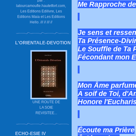
par :
Me Rapproche de
latourcamoufle.hautetfort.com,
Les Editions Edilivre, Les
Editions Maia et Les Editions
Hello. /// // /// //
Je sens et resse
Ta Présence-Divi
L'ORIENTALE-DEVOTION
Le Souffle de Ta 
Fécondant mon E
Mon Âme parfumé
A soif de Toi, d'
Honore l'Eucharis
UNE ROUTE DE
LA SOIE
REVISITEE...
Écoute ma Prière
ECHO-ESIE IV