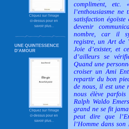
compliment, etc.
l’enthousiasme ne t
Cliquez sur l'image
satisfaction égoïste 
ci-dessus pour en
devenir communica
savoir plus...
nombre, car il s
registre, un Art de 
UNE QUINTESSENCE
Joie d’exister, et 
D'AMOUR
d’ailleurs se véri
Quand une personne n
croiser un Ami Enth
repartir du bon pie
de nous, il est une 
nous élève parfois 
Ralph Waldo Emers
grand ne se fit jama
Cliquez sur l'image
peut dire que l’E
ci-dessus pour en
savoir plus...
l’Homme dans son H