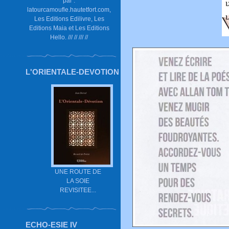
par :
latourcamoufle.hautetfort.com,
Les Editions Edilivre, Les
Editions Maia et Les Editions
Hello. /// // /// //
L'ORIENTALE-DEVOTION
UNE ROUTE DE
LA SOIE
REVISITEE...
ECHO-ESIE IV