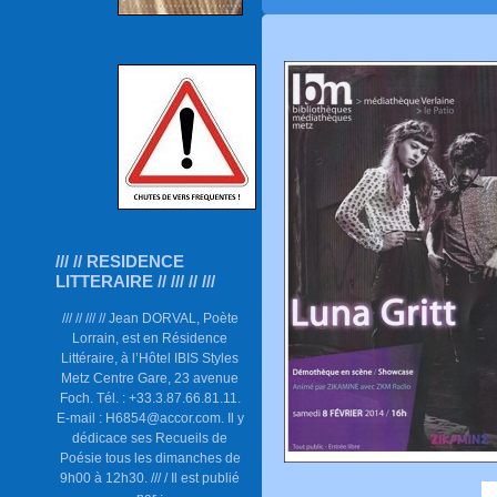
/// // RESIDENCE
LITTERAIRE // /// // ///
/// // /// // Jean DORVAL, Poète
Lorrain, est en Résidence
Littéraire, à l’Hôtel IBIS Styles
Metz Centre Gare, 23 avenue
Foch. Tél. : +33.3.87.66.81.11.
E-mail : H6854@accor.com. Il y
dédicace ses Recueils de
Poésie tous les dimanches de
9h00 à 12h30. /// / Il est publié