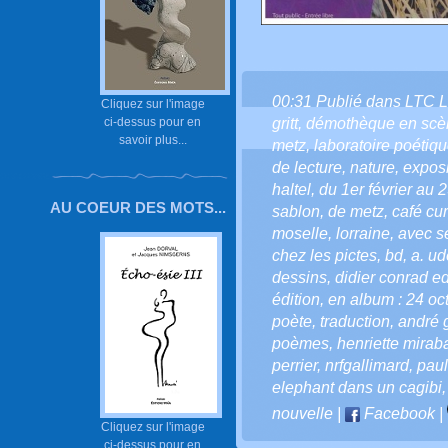
00:31 Publié dans
LTC 
Cliquez sur l'image
gritt
,
démothèque en scè
ci-dessus pour en
savoir plus...
metz
,
laboratoire poétiq
de lecture
,
nature
,
exposi
haltel
,
du 1er février au
AU COEUR DES MOTS...
sablon
,
de metz
,
café cur
moselle
,
lorraine
,
avec s
chez les pictes
,
bd
,
a. ud
dessins
,
didier conrad ed
édition
,
en album : 24 oc
poète
,
traduction
,
andré 
poèmes
,
henriette mirab
perrier
,
nrfgallimard
,
paul
elephant dans un cagibi
nouvelle
|
Facebook
|
Cliquez sur l'image
ci-dessus pour en