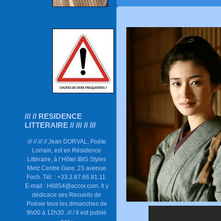
/// // RESIDENCE
LITTERAIRE // /// // ///
/// // /// // Jean DORVAL, Poète
Lorrain, est en Résidence
Littéraire, à l’Hôtel IBIS Styles
Metz Centre Gare, 23 avenue
Foch. Tél. : +33.3.87.66.81.11.
E-mail : H6854@accor.com. Il y
dédicace ses Recueils de
Poésie tous les dimanches de
9h00 à 12h30. /// / Il est publié