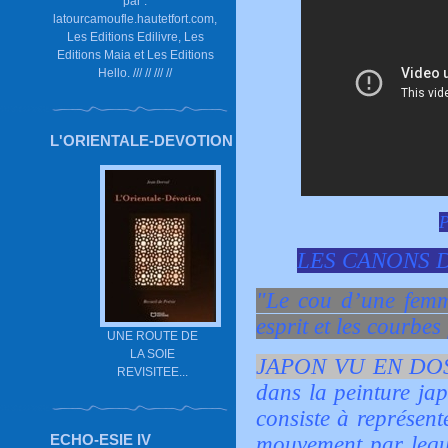
par :
latourcamoufle.hautetfort.com,
Les Editions Edilivre, Les
Editions Maia et Les Editions
Hello. /// // /// //
L'ORIENTALE-DEVOTION
P
LES CANONS D
"Le cou d’une femme
esprit et les courbes
UNE ROUTE DE
LA SOIE
JAPON VU EN DO
REVISITEE...
dans la peinture j
consiste à représen
ECHO-ESIE IV
mouvement par leque