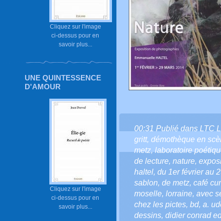
Cliquez sur l'image
ci-dessus pour en
savoir plus...
UNE QUINTESSENCE
D'AMOUR
00:31 Publié dans
LTC 
gritt
,
démothèque en scè
metz
,
laboratoire poétiq
de lecture
,
nature
,
exposi
haltel
,
du 1er février au
sablon
,
de metz
,
café cur
Cliquez sur l'image
moselle
,
lorraine
,
avec s
ci-dessus pour en
chez les pictes
,
bd
,
a. ud
savoir plus...
dessins
,
didier conrad ed