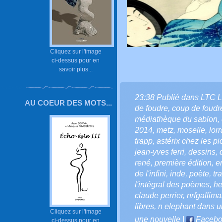
Cliquez sur l'image
ci-dessus pour en
savoir plus...
23:38 Publié dans
LTC 
AU COEUR DES MOTS...
de foudre
,
coup de foudr
médiathèque du sablon
,
2014
,
metz
,
moselle
,
lor
trapp
,
astérix chez les pi
jean-yves ferri
,
dessins
,
rené
,
première édition
,
e
de l'infini
,
inde
,
poète
,
tr
l'intégral des poèmes
,
he
claude perrier
,
nrfgallima
libres
,
n elephant dans u
Cliquez sur l'image
une nouvelle
|
Facebo
ci-dessus pour en