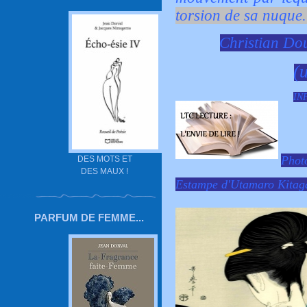
torsion de sa nuque.
Christian Do
(u
IN
Photo
DES MOTS ET
DES MAUX !
Estampe d'Utamaro Kitag
PARFUM DE FEMME...