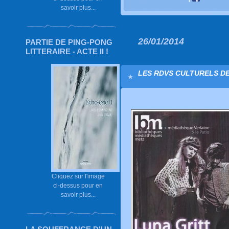
savoir plus...
26/01/2014
PARTIE DE PING-PONG
LITTERAIRE - ACTE II !
LES RDVS CULTURELS DE
Cliquez sur l'image
ci-dessus pour en
savoir plus...