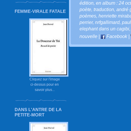
édition
,
en album : 24 oc
poète
,
traduction
,
andré 
FEMME-VIRALE FATALE
poèmes
,
henriette mirab
perrier
,
nrfgallimard
,
paul
elephant dans un cagibi
nouvelle
|
Facebook
|
Cliquez sur l'image
ci-dessus pour en
savoir plus...
DANS L'ANTRE DE LA
PETITE-MORT