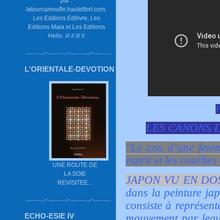
par :
latourcamoufle.hautetfort.com,
Les Editions Edilivre, Les
Editions Maia et Les Editions
Hello. /// // /// //
L'ORIENTALE-DEVOTION
P
LES CANONS D
"Le cou d’une femme
esprit et les courbes
UNE ROUTE DE
LA SOIE
JAPON VU EN DO
REVISITEE...
dans la peinture j
consiste à représen
ECHO-ESIE IV
mouvement par leque