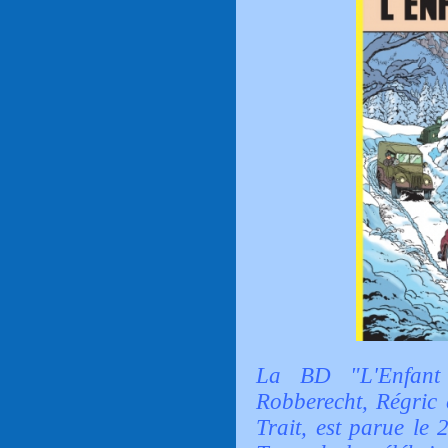
La BD "L'Enfant 
Robberecht, Régric 
Trait, est parue le