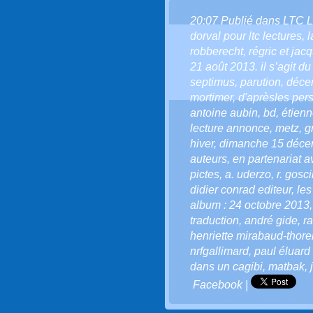
20:07 Publié dans
LTC 
dorval pour ltc lectures
,
l
robberecht
,
régric et jac
21 août 2013. il s’agit d
septimus
,
parution
,
déce
mortimer
,
d'aprèsles per
antoine aubin
,
bd
,
étienn
lecture annonce
,
metz
,
g
hiver
,
dimanche 15 déce
auteurs
,
en partenariat a
pictes
,
a. uderzo
,
r. gosc
didier conrad editeur
,
les
album : 24 octobre 2013
traduction
,
andré gide
,
r
henriette mirabaud-thor
nrfgallimard
,
paul éluard
dans un cagibi
,
matbak
,
Facebook
|