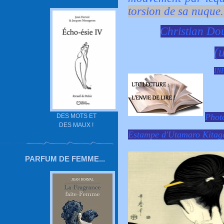
torsion de sa nuque.
Christian Do
(u
IN
Photo
DES MOTS ET
DES MAUX !
Estampe d'Utamaro Kitag
PARFUM DE FEMME...