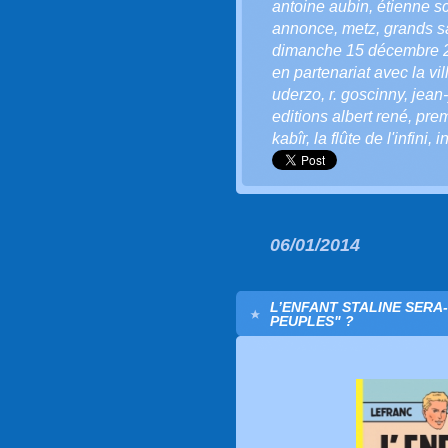
antoine aubin
,
étienne s
annonce
,
metz
,
grands sa
dimanche 15 décembre 
en partenariat avec la vi
uderzo
,
r. goscinny
,
jean-
editions albert rené
,
prem
kabîr
,
la flûte de l'infini
,
i
06/01/2014
L’ENFANT STALINE SERA-T-I
PEUPLES" ?