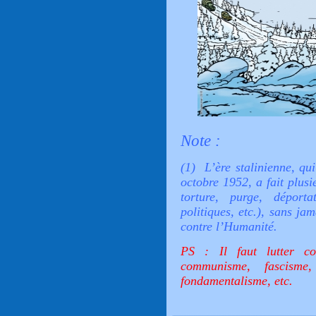
Note :
(1) L’ère stalinienne, qu
octobre 1952, a fait plusi
torture, purge, déport
politiques, etc.), sans ja
contre l’Humanité.
PS : Il faut lutter co
communisme, fascisme, 
fondamentalisme, etc.