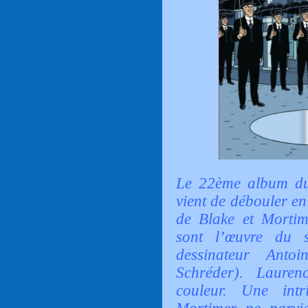
Le 22ème album du
vient de débouler en
de Blake et Mortim
sont l’œuvre du 
dessinateur Anto
Schréder). Lauren
couleur. Une intr