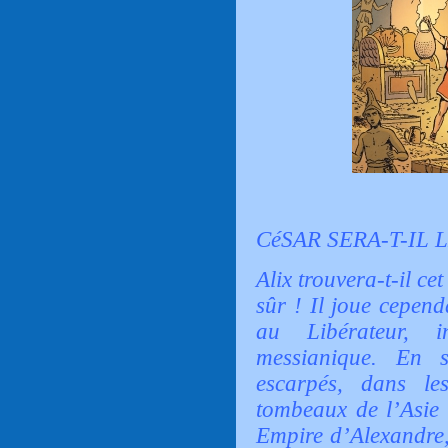
CéSAR SERA-T-IL
Alix trouvera-t-il c
sûr ! Il joue cepend
au Libérateur, i
messianique. En s
escarpés, dans le
tombeaux de l’Asie 
Empire d’Alexandre,