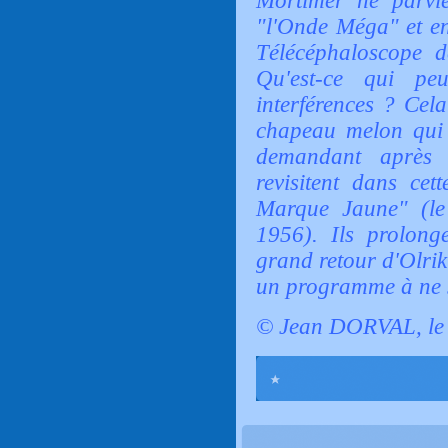
Mortimer ne parvi
"l'Onde Méga" et en
Télécéphaloscope d
Qu'est-ce qui pe
interférences ? Cela
chapeau melon qui 
demandant après
revisitent dans cet
Marque Jaune" (le
1956). Ils prolonge
grand retour d'Olrik
un programme à ne s
© Jean DORVAL, le 