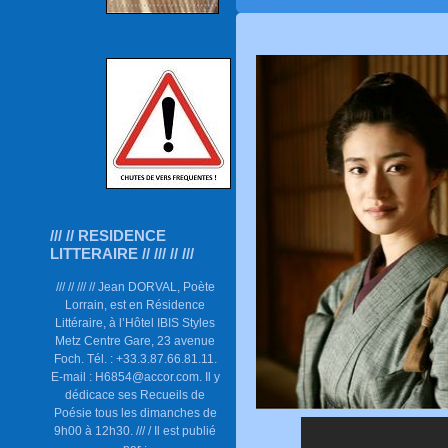
/// // RESIDENCE
LITTERAIRE // /// // ///
/// // /// // Jean DORVAL, Poète
Lorrain, est en Résidence
Littéraire, à l’Hôtel IBIS Styles
Metz Centre Gare, 23 avenue
Foch. Tél. : +33.3.87.66.81.11.
E-mail : H6854@accor.com. Il y
dédicace ses Recueils de
Poésie tous les dimanches de
9h00 à 12h30. /// / Il est publié