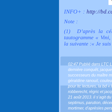
INFO+ :
http://bd.
Note :
(1) D’après la cél
tautogramme « Vini, v
la suivante :« Je suis 
02:47 Publié dans
LTC 
dernière conquêt
,
jacque
successeurs du maître m
géraldine ranouil
,
couleu
pour ltc lectures
,
la bd « 
robberecht
,
régric et jac
21 août 2013. il s’agit d
septimus
,
parution
,
déce
mortimer
,
d'aprèsles per