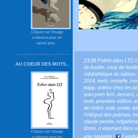
Cliquez sur l'image
ci-dessus pour en
savoir plus...
23:38 Publié dans
LTC 
AU COEUR DES MOTS...
de foudre
,
coup de foudr
médiathèque du sablon
,
2014
,
metz
,
moselle
,
lor
trapp
,
astérix chez les pi
jean-yves ferri
,
dessins
,
rené
,
première édition
,
e
de l'infini
,
inde
,
poète
,
tr
l'intégral des poèmes
,
he
claude perrier
,
nrfgallima
libres
,
n elephant dans u
Cliquez sur l'image
une nouvelle
|
Facebo
ci-dessus pour en