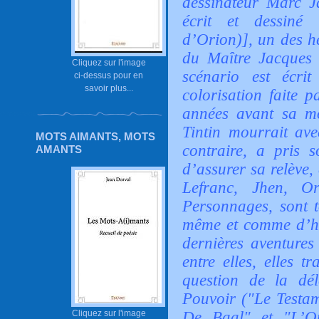
dessinateur Marc J
écrit et dessiné
d’Orion)], un des hé
du Maître Jacques 
Cliquez sur l'image
scénario est écri
ci-dessus pour en
savoir plus...
colorisation faite 
années avant sa mo
Tintin mourrait ave
MOTS AIMANTS, MOTS
contraire, a pris s
AMANTS
d’assurer sa relève,
Lefranc, Jhen, Or
Personnages, sont t
même et comme d’hab
dernières aventure
entre elles, elles t
question de la dé
Pouvoir ("Le Testa
De Baal" et "L’O
Cliquez sur l'image