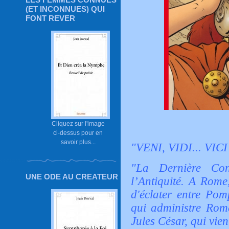
(ET INCONNUES) QUI
FONT REVER
Cliquez sur l'image
ci-dessus pour en
savoir plus...
"VENI, VIDI... VIC
"La Dernière Co
UNE ODE AU CREATEUR
l’Antiquité. A Rome,
d'éclater entre Pom
qui administre Rome
Jules César, qui vien