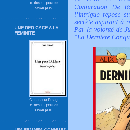
ci-dessus pour en
Conjuration De Ba
savoir plus...
l’intrigue repose s
secrète aspirant à r
UNE DEDICACE A LA
Par la volonté de J
FEMINITE
"La Dernière Conqu
Cliquez sur l'image
ci-dessus pour en
savoir plus...
LES FEMMES CONNUES