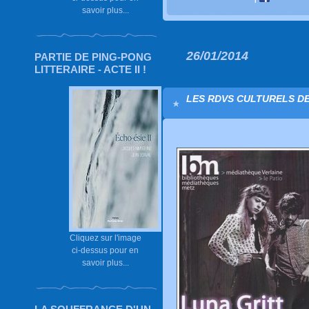
savoir plus...
26/01/2014
PARTIE DE PING-PONG
LITTERAIRE - ACTE II !
LES RDVS CULTURELS DE
Cliquez sur l'image
ci-dessus pour en
savoir plus...