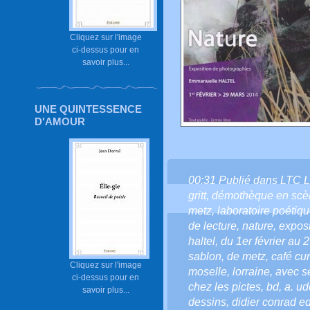
Cliquez sur l'image
ci-dessus pour en
savoir plus...
UNE QUINTESSENCE
D'AMOUR
00:31 Publié dans
LTC 
gritt
,
démothèque en scè
metz
,
laboratoire poétiq
de lecture
,
nature
,
exposi
haltel
,
du 1er février au
sablon
,
de metz
,
café cur
Cliquez sur l'image
moselle
,
lorraine
,
avec s
ci-dessus pour en
chez les pictes
,
bd
,
a. ud
savoir plus...
dessins
,
didier conrad ed