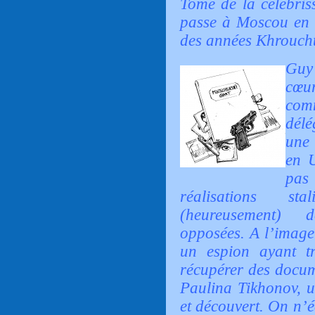
Tome de la célébris
passe à Moscou en f
des années Khrouch
Guy
cœu
com
délé
une 
en U
pas
réalisations sta
(heureusement) 
opposées. A l’image 
un espion ayant tr
récupérer des docum
Paulina Tikhonov, un
et découvert. On n’é