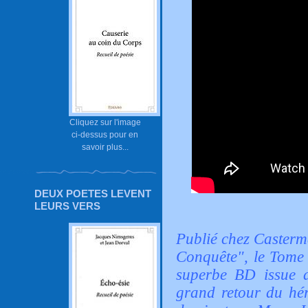
Cliquez sur l'image
ci-dessus pour en
savoir plus...
DEUX POETES LEVENT
LEURS VERS
Publié chez Casterm
Conquête", le Tome 
superbe BD issue d
grand retour du hér