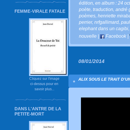
édition
,
en album : 24 oc
poète
,
traduction
,
andré 
FEMME-VIRALE FATALE
poèmes
,
henriette mirab
perrier
,
nrfgallimard
,
paul
elephant dans un cagibi
nouvelle
|
Facebook
|
08/01/2014
Cliquez sur l'image
ALIX SOUS LE TRAIT D’
ci-dessus pour en
savoir plus...
DANS L'ANTRE DE LA
PETITE-MORT