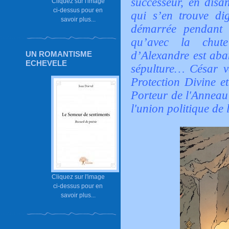
successeur, en disa
Cliquez sur l'image
ci-dessus pour en
qui s’en trouve di
savoir plus...
démarrée pendant 
qu’avec la chut
d’Alexandre est aba
UN ROMANTISME
ECHEVELE
sépulture… César v
Protection Divine et
Porteur de l'Anneau
l'union politique de 
Cliquez sur l'image
ci-dessus pour en
savoir plus...