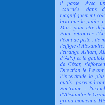
il passe. Avec u
"tournée" dans d
magnifiquement colo
brio que le public n
Mars pour être dépa
Pour retrouver l'A
début de piste : de 
l'effigie d'Alexandre
l'étrange Asham, Al
d’Alix) et le gauloi
de César, s'efforce
Direction le Levant
l’incertitude la plu
qu'ils parviendron
Bactriane - l'actue
d'Alexandre le Gran
grand moment d’Hist