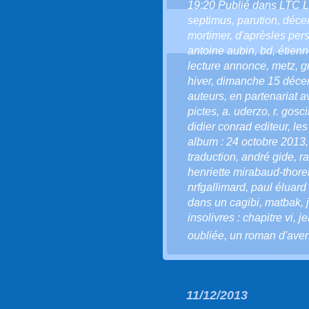
19:20 Publié dans
LTC 
septimus
,
parution
,
déce
mortimer
,
d'aprèsles per
antoine aubin
,
bd
,
étienn
lecture annonce
,
metz
,
g
hiver
,
dimanche 15 déce
auteurs
,
en partenariat a
pictes
,
a. uderzo
,
r. gosc
didier conrad editeur
,
les
album : 24 octobre 2013
traduction
,
andré gide
,
r
henriette mirabaud-thor
nrfgallimard
,
paul éluard
dans un cagibi
,
matbak
,
insolivres : chapitre vi
,
je
oubliée
,
un roman d'aven
11/12/2013