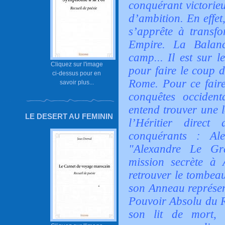
conquérant victorieu
d’ambition. En effet
s’apprête à transf
Empire. La Balan
camp... Il est sur l
Cliquez sur l'image
pour faire le coup d
ci-dessus pour en
Rome. Pour ce faire
savoir plus...
conquêtes occidenta
entend trouver une 
LE DESERT AU FEMININ
l’Héritier direc
conquérants : Al
"Alexandre Le Gr
mission secrète à A
retrouver le tombea
son Anneau représen
Pouvoir Absolu du R
son lit de mort,