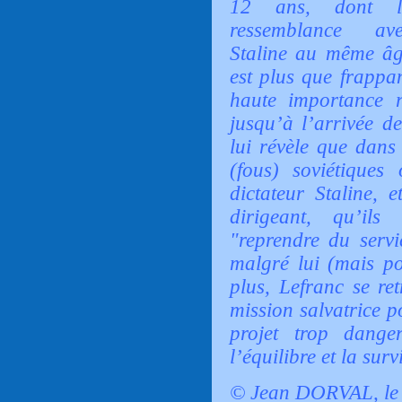
12 ans, dont l
ressemblance av
Staline au même â
est plus que frappan
haute importance 
jusqu’à l’arrivée de
lui révèle que dans 
(fous) soviétique
dictateur Staline,
dirigeant, qu’ils
"reprendre du serv
malgré lui (mais po
plus, Lefranc se re
mission salvatrice p
projet trop dange
l’équilibre et la sur
© Jean DORVAL, le 