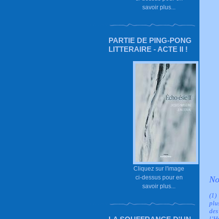
savoir plus...
PARTIE DE PING-PONG
LITTERAIRE - ACTE II !
Cliquez sur l'image
ci-dessus pour en
No
savoir plus...
(1)
plu
des
l’H