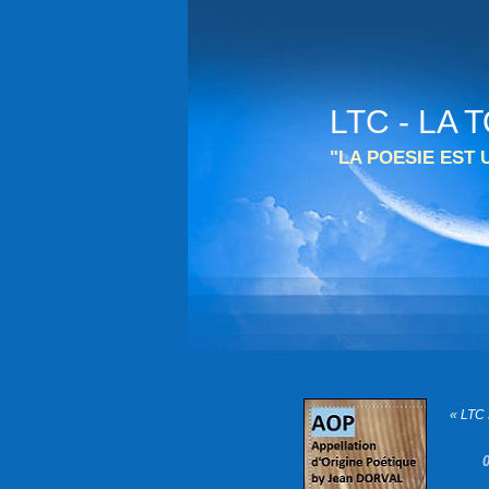
LTC - LA
"LA POESIE EST
« LTC