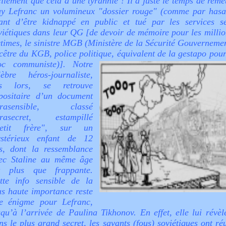
cilement que cela à une tyrannie ! Il a juste le temps de reme
y Lefranc un volumineux "dossier rouge" (comme par has
ant d’être kidnappé en public et tué par les services se
viétiques dans leur QG [de devoir de mémoire pour les millio
ctimes, le sinistre MGB (Ministère de la Sécurité Gouvernemen
cêtre du KGB, police politique, équivalent de la gestapo pour
oc communiste)].
Notre
lèbre héros-journaliste,
s lors, se retrouve
positaire d’un document
trasensible, classé
trasecret, estampillé
etit frère", sur un
stérieux enfant de 12
s, dont la ressemblance
ec Staline au même âge
t plus que frappante.
tte info sensible de la
us haute importance reste
e énigme pour Lefranc,
squ’à l’arrivée de Paulina Tikhonov. En effet, elle lui révèl
ns le plus grand secret, les savants (fous) soviétiques ont ré