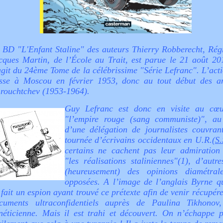
 BD "L'Enfant Staline" des auteurs Thierry Robberecht, Régr
cques Martin, de l’École au Trait, est parue le 21 août 201
agit du 24ème Tome de la célébrissime "Série Lefranc". L’acti
sse à Moscou en février 1953, donc au tout début des a
rouchtchev (1953-1964).
Guy Lefranc est donc en visite au cœ
"l’empire rouge (sang communiste)", au
d’une délégation de journalistes couvran
tournée d’écrivains occidentaux en U.R.(
S.
certains ne cachent pas leur admiration
"les réalisations staliniennes"(1), d’autr
(heureusement) des opinions diamétral
opposées. A l’image de l’anglais Byrne qu
 fait un espion ayant trouvé ce prétexte afin de venir récupér
cuments ultraconfidentiels auprès de Paulina Tikhonov
néticienne. Mais il est trahi et découvert. On n’échappe p