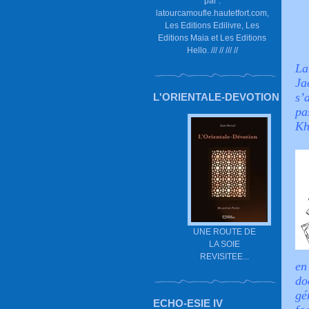
par :
latourcamoufle.hautetfort.com,
Les Editions Edilivre, Les
Editions Maia et Les Editions
Hello. /// // /// //
La
Ja
s’
L'ORIENTALE-DEVOTION
pa
Kh
UNE ROUTE DE
LA SOIE
REVISITEE...
en
do
gé
ECHO-ESIE IV