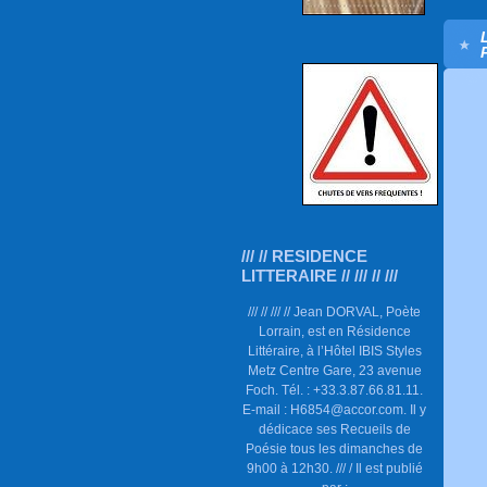
/// // RESIDENCE
LITTERAIRE // /// // ///
/// // /// // Jean DORVAL, Poète
Lorrain, est en Résidence
Littéraire, à l’Hôtel IBIS Styles
Metz Centre Gare, 23 avenue
Foch. Tél. : +33.3.87.66.81.11.
E-mail : H6854@accor.com. Il y
dédicace ses Recueils de
Poésie tous les dimanches de
9h00 à 12h30. /// / Il est publié