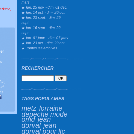
mars
lun. 25 nov. - dim. 01 déc.
azisme,
lun. 14 oct. - dim. 20 oct.
lun. 23 sept. - dim. 29
sept.
lun. 16 sept. - dim. 22
sept.
lun. 01 janv. - dim. 07 janv.
lun. 23 oct. - dim. 29 oct.
Toutes les archives
mer
,
le
RECHERCHER
ète
,
ud-
ns
TAGS POPULAIRES
metz
lorraine
depeche mode
omd
jean
dorval
jean
dorval pour ltc