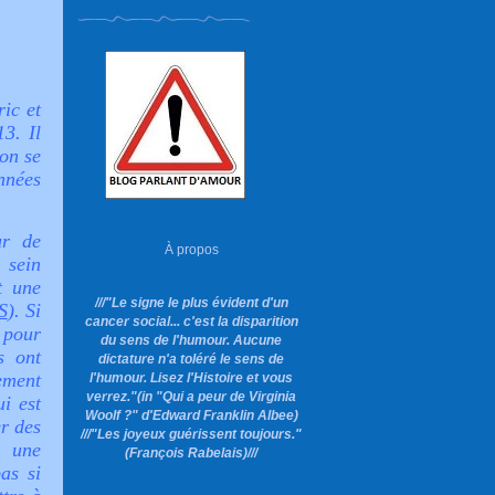
ic et
3. Il
on se
nnées
ur de
À propos
 sein
t une
///"Le signe le plus évident d'un
S
). Si
cancer social... c'est la disparition
 pour
du sens de l'humour. Aucune
es ont
dictature n'a toléré le sens de
ement
l'humour. Lisez l'Histoire et vous
verrez."
(in "Qui a peur de Virginia
i est
Woolf ?"
d'Edward Franklin Albee)
er des
///"Les joyeux guérissent toujours."
, une
(François Rabelais)///
as si