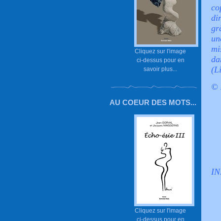
co
di
gr
un
mi
Cliquez sur l'image
da
ci-dessus pour en
(L
savoir plus...
© 
AU COEUR DES MOTS...
IN
Cliquez sur l'image
ci-dessus pour en