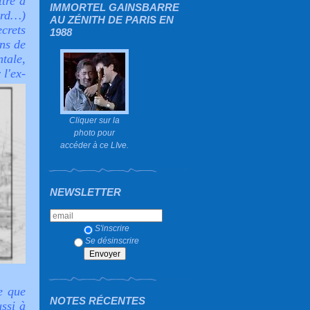
ttre à
IMMORTEL GAINSBARRE
ard…)
AU ZÉNITH DE PARIS EN
crets
1988
ns de
tale,
 l'ex-
Cliquer sur la
photo pour
accéder à ce LIve.
NEWSLETTER
S'inscrire
Se désinscrire
e que
NOTES RÉCENTES
ussi à