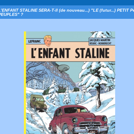
L’ENFANT STALINE SERA-T-Il (de nouveau...) "LE (futur...) PETIT 
PEUPLES" ?