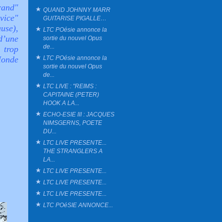
rand"
QUAND JOHNNY MARR
rvice"
GUITARISE PIGALLE…
use),
LTC POésie annonce la
d’une
sortie du nouvel Opus
de...
 trop
LTC POésie annonce la
 Monde
sortie du nouvel Opus
de...
LTC LIVE : "REIMS :
CAPITAINE (PETER)
HOOK A LA...
ECHO-ESIE III : JACQUES
NIMSGERNS, POETE
DU...
LTC LIVE PRESENTE...
THE STRANGLERS A
LA...
LTC LIVE PRESENTE...
LTC LIVE PRESENTE...
LTC LIVE PRESENTE...
LTC POéSIE ANNONCE...