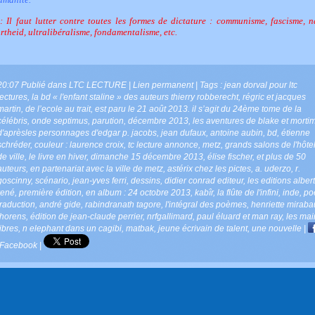
: Il faut lutter contre toutes les formes de dictature : communisme, fascisme, n
rtheid, ultralibéralisme, fondamentalisme, etc.
20:07 Publié dans
LTC LECTURE
|
Lien permanent
| Tags :
jean dorval pour ltc
lectures
,
la bd « l'enfant staline » des auteurs thierry robberecht
,
régric et jacques
martin
,
de l’ecole au trait
,
est paru le 21 août 2013. il s’agit du 24ème tome de la
célébris
,
onde septimus
,
parution
,
décembre 2013
,
les aventures de blake et morti
d'aprèsles personnages d'edgar p. jacobs
,
jean dufaux
,
antoine aubin
,
bd
,
étienne
schréder
,
couleur : laurence croix
,
tc lecture annonce
,
metz
,
grands salons de l'hôte
de ville
,
le livre en hiver
,
dimanche 15 décembre 2013
,
élise fischer
,
et plus de 50
auteurs
,
en partenariat avec la ville de metz
,
astérix chez les pictes
,
a. uderzo
,
r.
goscinny
,
scénario
,
jean-yves ferri
,
dessins
,
didier conrad editeur
,
les editions albert
rené
,
première édition
,
en album : 24 octobre 2013
,
kabîr
,
la flûte de l'infini
,
inde
,
po
traduction
,
andré gide
,
rabindranath tagore
,
l'intégral des poèmes
,
henriette miraba
thorens
,
édition de jean-claude perrier
,
nrfgallimard
,
paul éluard et man ray
,
les mai
libres
,
n elephant dans un cagibi
,
matbak
,
jeune écrivain de talent
,
une nouvelle
|
Facebook
|