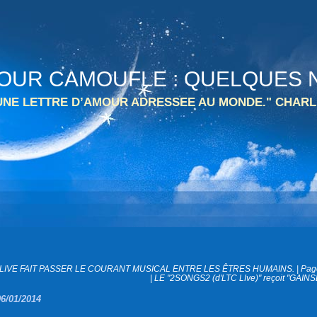
 TOUR CAMOUFLE : QUELQUES N
 UNE LETTRE D’AMOUR ADRESSEE AU MONDE." CHARL
 LIVE FAIT PASSER LE COURANT MUSICAL ENTRE LES ÊTRES HUMAINS.
|
Page
|
LE "2SONGS2 (d'LTC LIve)" reçoit "GAIN
06/01/2014