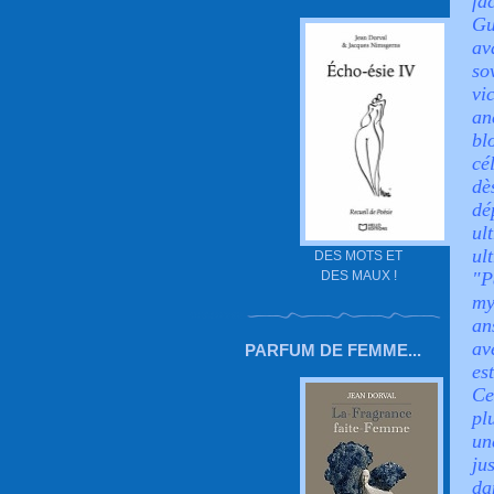
fa
Gu
av
so
vi
an
bl
cé
dè
dé
ul
ul
DES MOTS ET
DES MAUX !
"P
my
an
av
PARFUM DE FEMME...
es
Ce
pl
un
ju
da