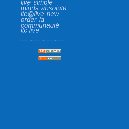
live
simple
minds
absolute
ltc@live
new
order
la
communauté
ltc live