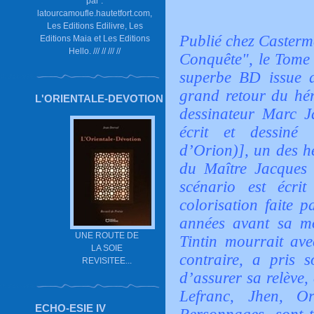
par :
latourcamoufle.hautetfort.com,
Les Editions Edilivre, Les
Publié chez Casterm
Editions Maia et Les Editions
Hello. /// // /// //
Conquête", le Tome 
superbe BD issue d
grand retour du hér
L'ORIENTALE-DEVOTION
dessinateur Marc J
écrit et dessiné
d’Orion)], un des hé
du Maître Jacques 
scénario est écri
colorisation faite 
années avant sa mo
UNE ROUTE DE
Tintin mourrait ave
LA SOIE
contraire, a pris s
REVISITEE...
d’assurer sa relève,
Lefranc, Jhen, Or
ECHO-ESIE IV