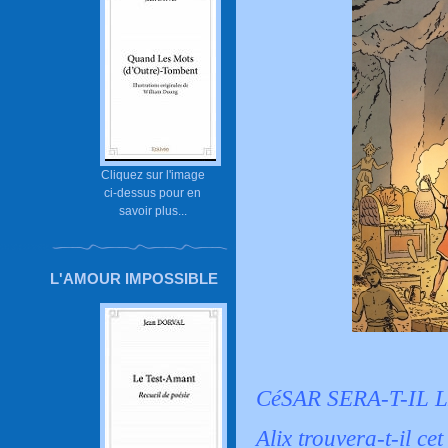
Cliquez sur l'image
ci-dessus pour en
savoir plus...
L'AMOUR IMPOSSIBLE
CéSAR SERA-T-IL
Alix trouvera-t-il c