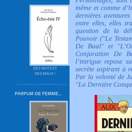
Personnages, sont t
même et comme d’hab
dernières aventure
entre elles, elles t
question de la dé
Pouvoir ("Le Testa
De Baal" et "L’O
Conjuration De Ba
l’intrigue repose s
secrète aspirant à r
DES MOTS ET
DES MAUX !
Par la volonté de J
"La Dernière Conqu
PARFUM DE FEMME...