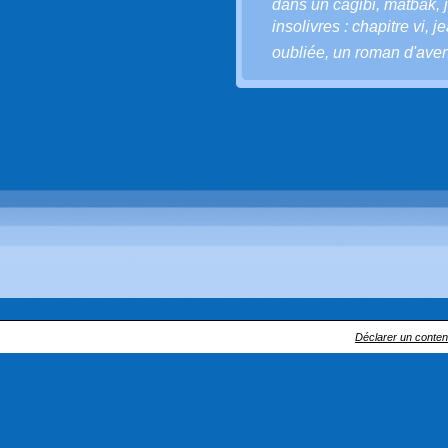
dans un cagibi
,
matbak
,
insolivres : chapitre vi
,
je
oubliée
,
un roman d'aven
Déclarer un contenu 