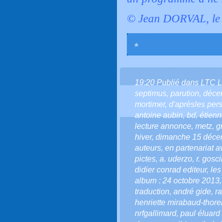
© Jean DORVAL, le 
19:20 Publié dans
LTC 
septimus
,
parution
,
déce
mortimer
,
d'aprèsles per
antoine aubin
,
bd
,
étienn
lecture annonce
,
metz
,
g
hiver
,
dimanche 15 déce
auteurs
,
en partenariat a
pictes
,
a. uderzo
,
r. gosc
didier conrad editeur
,
les
album : 24 octobre 2013
traduction
,
andré gide
,
r
henriette mirabaud-thor
nrfgallimard
,
paul éluard