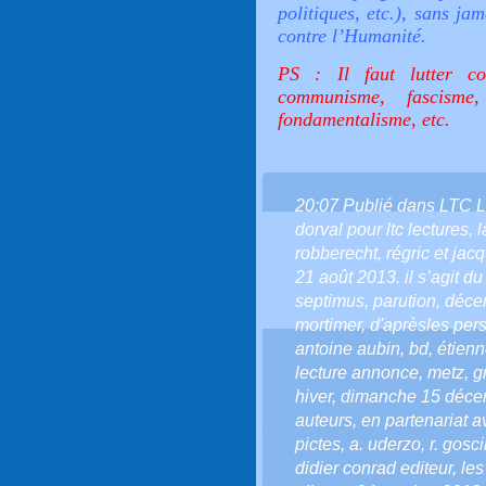
politiques, etc.), sans ja
contre l’Humanité.
PS : Il faut lutter co
communisme, fascisme, 
fondamentalisme, etc.
20:07 Publié dans
LTC 
dorval pour ltc lectures
,
l
robberecht
,
régric et jac
21 août 2013. il s’agit d
septimus
,
parution
,
déce
mortimer
,
d'aprèsles per
antoine aubin
,
bd
,
étienn
lecture annonce
,
metz
,
g
hiver
,
dimanche 15 déce
auteurs
,
en partenariat a
pictes
,
a. uderzo
,
r. gosc
didier conrad editeur
,
les