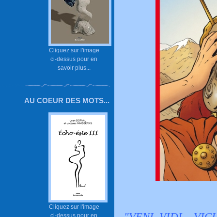
Cliquez sur l'image
ci-dessus pour en
savoir plus...
AU COEUR DES MOTS...
Cliquez sur l'image
"VENI, VIDI... VIC
ci-dessus pour en