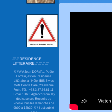
/// // RESIDENCE
LITTERAIRE // /// // ///
/// // /// // Jean DORVAL, Poète
Lorrain, est en Résidence
Littéraire, à l’Hôtel IBIS Styles
Metz Centre Gare, 23 avenue
Foch. Tél. : +33.3.87.66.81.11.
E-mail : H6854@accor.com. Il y
dédicace ses Recueils de
Poésie tous les dimanches de
9h00 à 12h30. /// / Il est publié