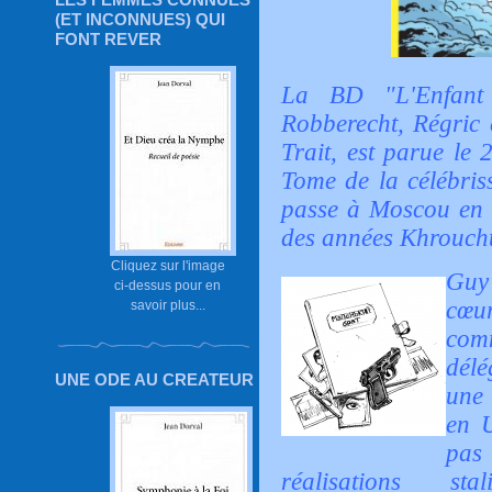
(ET INCONNUES) QUI
FONT REVER
La BD "L'Enfant 
Robberecht, Régric 
Trait, est parue le
Tome de la célébris
passe à Moscou en f
des années Khrouch
Cliquez sur l'image
Guy
ci-dessus pour en
cœu
savoir plus...
com
délé
UNE ODE AU CREATEUR
une 
en U
pas
réalisations sta