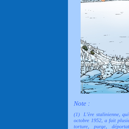
Note :
(1) L’ère stalinienne, qu
octobre 1952, a fait plusi
torture, purge, déport