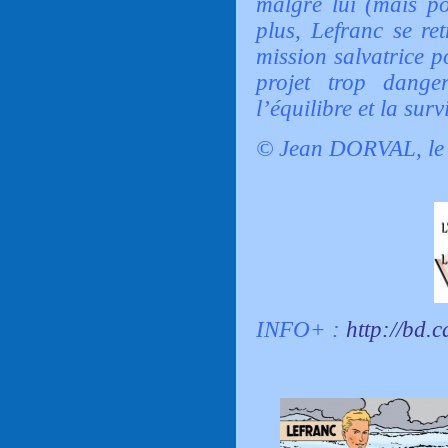
malgré lui (mais po
plus, Lefranc se re
mission salvatrice p
projet trop dange
l’équilibre et la sur
© Jean DORVAL, le 
INFO+ :
http://bd.