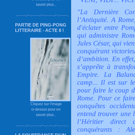
savoir plus...
"La Dernière Co
l’Antiquité. A Rome,
PARTIE DE PING-PONG
d'éclater entre Pom
LITTERAIRE - ACTE II !
qui administre Rome
Jules César, qui vien
conquérant victorieu
d’ambition. En effet
s’apprête à transf
Empire. La Balan
camp... Il est sur l
pour faire le coup d
Rome. Pour ce faire
Cliquez sur l'image
conquêtes occidenta
ci-dessus pour en
entend trouver une 
savoir plus...
l’Héritier direc
conquérants : Al