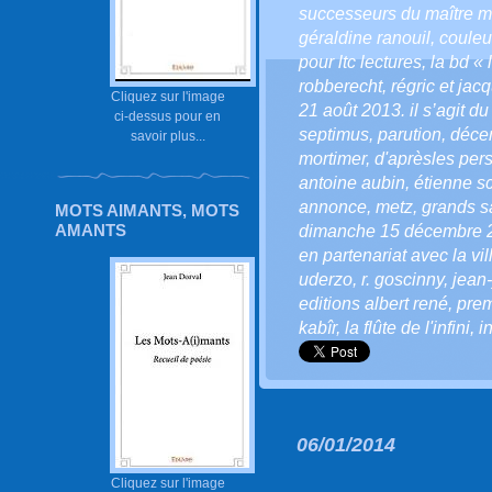
successeurs du maître m
géraldine ranouil
,
couleu
pour ltc lectures
,
la bd « 
robberecht
,
régric et jac
Cliquez sur l'image
21 août 2013. il s’agit d
ci-dessus pour en
septimus
,
parution
,
déce
savoir plus...
mortimer
,
d'aprèsles per
antoine aubin
,
étienne s
annonce
,
metz
,
grands sa
MOTS AIMANTS, MOTS
AMANTS
dimanche 15 décembre 
en partenariat avec la vi
uderzo
,
r. goscinny
,
jean-
editions albert rené
,
prem
kabîr
,
la flûte de l'infini
,
i
06/01/2014
Cliquez sur l'image