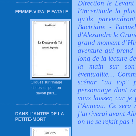
Direction le Levant
l’incertitude la plu
FEMME-VIRALE FATALE
qu'ils parviendron
Bactriane - l'actue
d'Alexandre le Gran
grand moment d’Hist
aventure qui prend 
long de la lecture d
la main sur son
éventualité… Comm
scénar "au top" p
Cliquez sur l'image
ci-dessus pour en
personnage dont on 
savoir plus...
vous laisser, car je
l’Anneau. Ce sera m
j’arriverai avant Alix
DANS L'ANTRE DE LA
PETITE-MORT
on ne se refait pas !