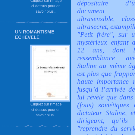
Cliquez sur l'image
dépositaire d’u
ci-dessus pour en
document
savoir plus...
ultrasensible, clas
ultrasecret, estampil
UN ROMANTISME
"Petit frère", sur 
ECHEVELE
mystérieux enfant 
12 ans, dont l
ressemblance av
Staline au même â
est plus que frappan
haute importance 
jusqu’à l’arrivée de
lui révèle que dans 
(fous) soviétique
Cliquez sur l'image
ci-dessus pour en
dictateur Staline,
savoir plus...
dirigeant, qu’ils
"reprendre du serv