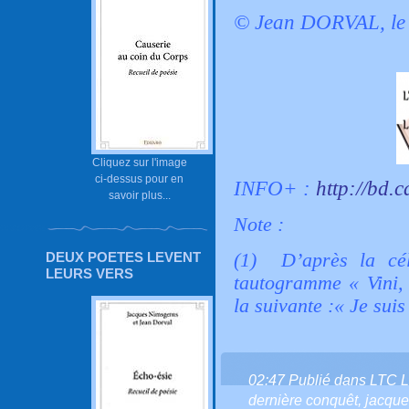
© Jean DORVAL, le 
Cliquez sur l'image
ci-dessus pour en
INFO+ :
http://bd.
savoir plus...
Note :
(1) D’après la cél
DEUX POETES LEVENT
LEURS VERS
tautogramme « Vini, v
la suivante :« Je suis 
02:47 Publié dans
LTC 
dernière conquêt
,
jacque