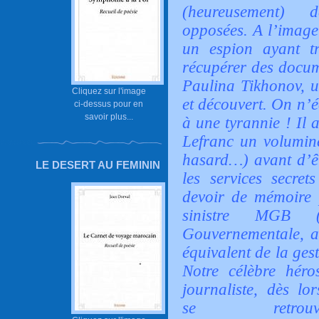
(heureusement) 
opposées. A l’image 
un espion ayant tr
récupérer des docum
Paulina Tikhonov, un
Cliquez sur l'image
et découvert. On n’é
ci-dessus pour en
savoir plus...
à une tyrannie ! Il 
Lefranc un volumin
hasard…) avant d’êt
LE DESERT AU FEMININ
les services secre
devoir de mémoire p
sinistre MGB (
Gouvernementale, an
équivalent de la ges
Notre célèbre héro
journaliste, dès lor
se retrouv