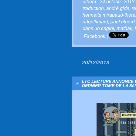
album : 24 octobre 2013
traduction
,
andré gide
,
r
henriette mirabaud-thor
nrfgallimard
,
paul éluard
dans un cagibi
,
matbak
,
Facebook
|
20/12/2013
LTC LECTURE ANNONCE L
DERNIER TOME DE LA Sé