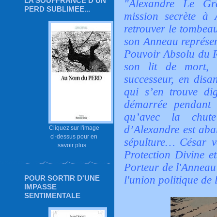
LA SOUFFRANCE D'UN
"Alexandre Le Gr
PERD SUBLIMEE...
mission secrète à A
retrouver le tombea
son Anneau représen
Pouvoir Absolu du R
son lit de mort,
successeur, en disa
qui s’en trouve di
démarrée pendant 
qu’avec la chut
d’Alexandre est aba
Cliquez sur l'image
ci-dessus pour en
sépulture… César v
savoir plus...
Protection Divine et
Porteur de l'Anneau
POUR SORTIR D'UNE
l'union politique de 
IMPASSE
SENTIMENTALE