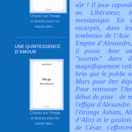
sûr ! Il joue cepend
au Libérateur, i
Cliquez sur l'image
messianique. En s
ci-dessus pour en
escarpés, dans le
savoir plus...
tombeaux de l’Asie 
Empire d’Alexandre,
UNE QUINTESSENCE
il passe. Avec u
D'AMOUR
"tournée" dans d
magnifiquement colo
brio que le public n
Mars pour être dépa
Pour retrouver l'A
début de piste : de 
l'effigie d'Alexandre
l'étrange Asham, Al
Cliquez sur l'image
ci-dessus pour en
d’Alix) et le gauloi
savoir plus...
de César, s'efforce