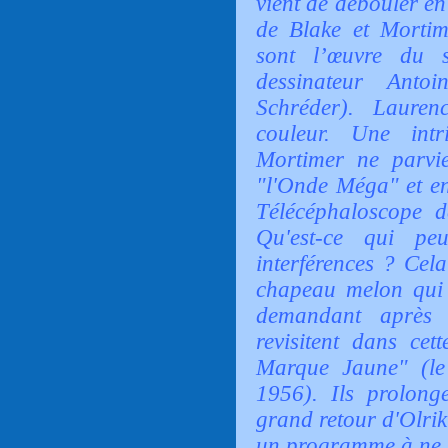
vient de débouler en
de Blake et Mortim
sont l’œuvre du 
dessinateur Anto
Schréder). Lauren
couleur. Une intr
Mortimer ne parvi
"l'Onde Méga" et en
Télécéphaloscope d
Qu'est-ce qui pe
interférences ? Cela
chapeau melon qui 
demandant après
revisitent dans cet
Marque Jaune" (le
1956). Ils prolonge
grand retour d'Olrik
un programme à ne s