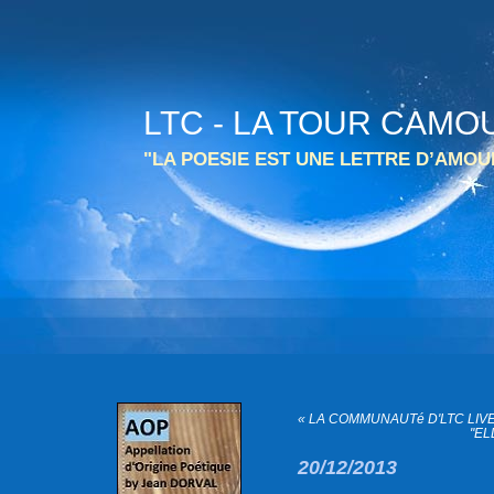
LTC - LA TOUR CAMO
"LA POESIE EST UNE LETTRE D’AMO
« LA COMMUNAUTé D'LTC LIVE
"EL
20/12/2013