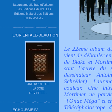
par :
latourcamoufle.hautetfort.com,
Les Editions Edilivre, Les
Editions Maia et Les Editions
Hello. /// // /// //
L'ORIENTALE-DEVOTION
Le 22ème album du
vient de débouler en
de Blake et Mortim
sont l’œuvre du 
dessinateur Anto
Schréder). Lauren
UNE ROUTE DE
couleur. Une intr
LA SOIE
REVISITEE...
Mortimer ne parvi
"l'Onde Méga" et en
Télécéphaloscope d
ECHO-ESIE IV