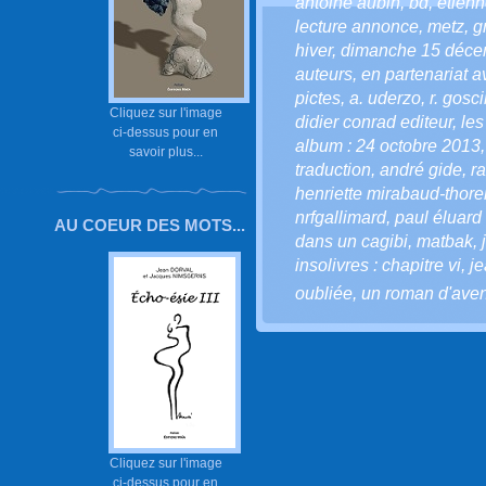
antoine aubin
,
bd
,
étienn
lecture annonce
,
metz
,
g
hiver
,
dimanche 15 déce
auteurs
,
en partenariat a
pictes
,
a. uderzo
,
r. gosc
Cliquez sur l'image
didier conrad editeur
,
les
ci-dessus pour en
album : 24 octobre 2013
savoir plus...
traduction
,
andré gide
,
r
henriette mirabaud-thor
nrfgallimard
,
paul éluard
AU COEUR DES MOTS...
dans un cagibi
,
matbak
,
insolivres : chapitre vi
,
je
oubliée
,
un roman d'aven
Cliquez sur l'image
ci-dessus pour en