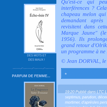
Qu'est-ce qui pe
interférences ? Cela
chapeau melon qui 
demandant après
revisitent dans cet
Marque Jaune" (le
1956). Ils prolonge
grand retour d'Olrik
un programme à ne s
DES MOTS ET
DES MAUX !
© Jean DORVAL, le 
PARFUM DE FEMME...
19:20 Publié dans
LTC 
septimus
,
parution
,
déce
mortimer
,
d'aprèsles per