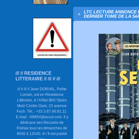
LTC LECTURE ANNONCE L
DERNIER TOME DE LA Sé
/// // RESIDENCE
LITTERAIRE // /// // ///
/// // /// // Jean DORVAL, Poète
Lorrain, est en Résidence
Littéraire, à l’Hôtel IBIS Styles
Metz Centre Gare, 23 avenue
Foch. Tél. : +33.3.87.66.81.11.
E-mail : H6854@accor.com. Il y
dédicace ses Recueils de
Poésie tous les dimanches de
9h00 à 12h30. /// / Il est publié