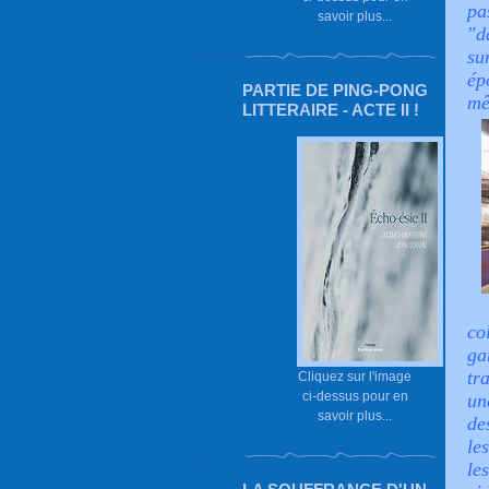
p
savoir plus...
"d
su
ép
PARTIE DE PING-PONG
mê
LITTERAIRE - ACTE II !
co
ga
tr
Cliquez sur l'image
ci-dessus pour en
un
savoir plus...
de
le
le