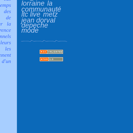
lorraine
la
 temps
communauté
 des
ltc live
metz
i de
jean dorval
ur la
depeche
mode
rence
nnels
eurs
 les
nent
 d'un