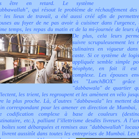
as être en retard. Le système
abbawallah", qui résout le problème de réchauffement des 
r les lieux de travail, a été aussi créé afin de permettr
ouses au foyer de ne pas avoir à cuisiner dans l'urgence, 
me temps, les repas du matin et de la mi-journée de leurs é
De plus, cela leurs perm
suivre scrupuleusement les r
culinaires en vigueur dans
caste. Si ce système de logis
appliquée semble simple po
néophyte, en fait il est
complexe. Les épouses env
les "LunchBOX" grâce
"dabbawala" de quartier qu
llectent, les trient, les regroupent et les amènent en vélo jusq
re la plus proche. Là, d’autres "dabbawala" les mettent da
ain correspondant pour les amener en direction de Mumbai, 
e codification complexe à base de couleurs (destina
stinataire, etc.), palliant l’illettrisme desdits livreurs. A l’ar
s boîtes sont débarquées et remises aux "dabbawallah" locaux
s livrent aussitôt dans toutes les entreprises de Mumbai.
Les b