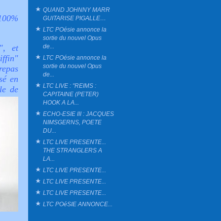
QUAND JOHNNY MARR
"100%
GUITARISE PIGALLE…
LTC POésie annonce la
sortie du nouvel Opus
de...
", et
iffin"
LTC POésie annonce la
sortie du nouvel Opus
repas
de...
asé
en
LTC LIVE : "REIMS :
le de
CAPITAINE (PETER)
HOOK A LA...
ECHO-ESIE III : JACQUES
NIMSGERNS, POETE
DU...
LTC LIVE PRESENTE...
THE STRANGLERS A
LA...
LTC LIVE PRESENTE...
LTC LIVE PRESENTE...
LTC LIVE PRESENTE...
LTC POéSIE ANNONCE...