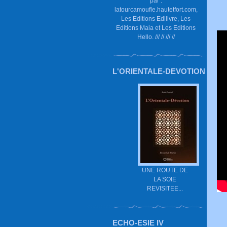
par :
latourcamoufle.hautetfort.com,
Les Editions Edilivre, Les
Editions Maia et Les Editions
Hello. /// // /// //
L'ORIENTALE-DEVOTION
UNE ROUTE DE
LA SOIE
REVISITEE...
ECHO-ESIE IV