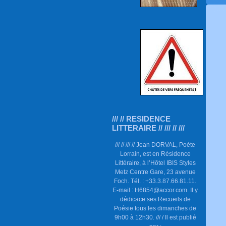
/// // RESIDENCE
LITTERAIRE // /// // ///
/// // /// // Jean DORVAL, Poète
Lorrain, est en Résidence
Littéraire, à l’Hôtel IBIS Styles
Metz Centre Gare, 23 avenue
Foch. Tél. : +33.3.87.66.81.11.
E-mail : H6854@accor.com. Il y
dédicace ses Recueils de
Poésie tous les dimanches de
9h00 à 12h30. /// / Il est publié