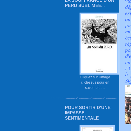
LA SOUFFRANCE D'UN
vi
PERD SUBLIMEE...
dé
ex
qu
fo
mo
éc
ré
po
d'
mi
l’
à 
Cliquez sur l'image
Si
ci-dessus pour en
savoir plus...
POUR SORTIR D'UNE
IMPASSE
SENTIMENTALE