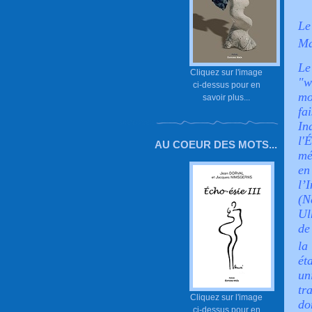
Le
Ma
Le
Cliquez sur l'image
"w
ci-dessus pour en
mo
savoir plus...
fa
In
l'
AU COEUR DES MOTS...
mé
en
l’
(
Ul
de
la
ét
un
tr
Cliquez sur l'image
do
ci-dessus pour en