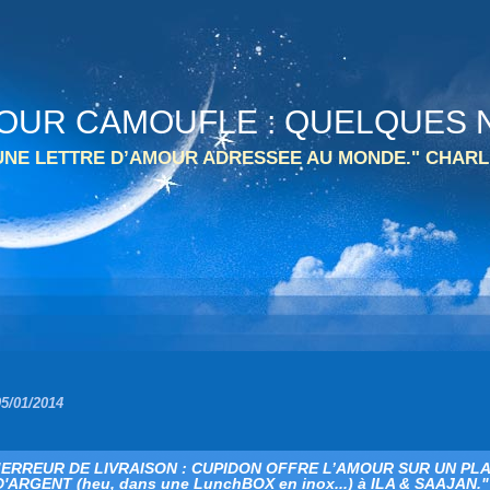
 TOUR CAMOUFLE : QUELQUES N
 UNE LETTRE D’AMOUR ADRESSEE AU MONDE." CHARL
05/01/2014
"ERREUR DE LIVRAISON : CUPIDON OFFRE L’AMOUR SUR UN PL
D'ARGENT (heu, dans une LunchBOX en inox...) à ILA & SAAJAN."