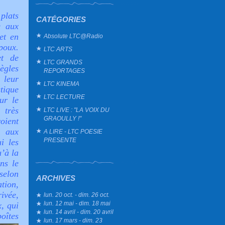
plats
CATÉGORIES
e aux
et en
Absolute LTC@Radio
poux.
LTC ARTS
et de
LTC GRANDS
ègles
REPORTAGES
 leur
LTC KINEMA
tique
LTC LECTURE
ur le
 très
LTC LIVE : "LA VOIX DU
GRAOULLY !"
oient
 aux
A LIRE - LTC POESIE
PRESENTE
i les
u’à la
ns le
selon
ARCHIVES
tion,
rivée,
lun. 20 oct. - dim. 26 oct.
lun. 12 mai - dim. 18 mai
, qui
lun. 14 avril - dim. 20 avril
oîtes
lun. 17 mars - dim. 23