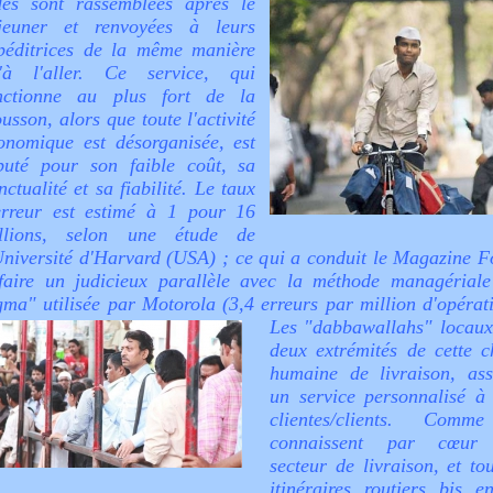
des sont rassemblées après le
jeuner et renvoyées à leurs
péditrices de la même manière
'à l'aller. Ce service, qui
nctionne au plus fort de la
usson, alors que toute l'activité
onomique est désorganisée, est
puté pour son faible coût, sa
nctualité et sa fiabilité. Le taux
erreur est estimé à 1 pour 16
llions, selon une étude de
Université d'Harvard (USA) ; ce qui a conduit le Magazine F
faire un judicieux parallèle avec la méthode managériale
gma" utilisée par Motorola (3,4 erreurs par million d'opérati
Les "dabbawallahs" locaux
deux extrémités de cette c
humaine de livraison, ass
un service personnalisé à 
clientes/clients. Comm
connaissent par cœur 
secteur de livraison, et to
itinéraires routiers bis e