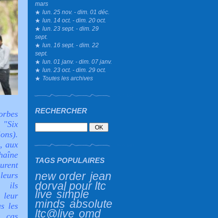
mars
lun. 25 nov. - dim. 01 déc.
lun. 14 oct. - dim. 20 oct.
lun. 23 sept. - dim. 29
sept.
lun. 16 sept. - dim. 22
sept.
lun. 01 janv. - dim. 07 janv.
lun. 23 oct. - dim. 29 oct.
Toutes les archives
RECHERCHER
orbes
 "Six
ons).
, aux
haîne
TAGS POPULAIRES
urent
new order
jean
leurs
dorval pour ltc
e ils
live
simple
leur
minds
absolute
us les
ltc@live
omd
n cas