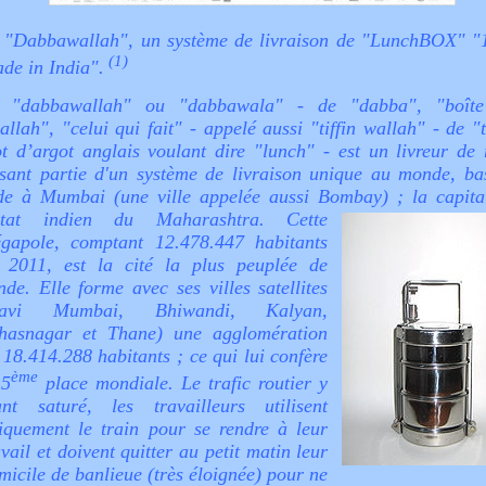
 "Dabbawallah", un système de livraison de "LunchBOX" 
(1)
de in India".
 "dabbawallah" ou "dabbawala" - de "dabba", "boîte
allah", "celui qui fait" - appelé aussi "tiffin wallah" - de "t
t d’argot anglais voulant dire "lunch" - est un livreur de 
isant partie d'un système de livraison unique au monde, b
de
à Mumbai (une ville appelée aussi Bombay) ; la capita
État indien du Maharashtra.
Cette
gapole, comptant 12.478.447 habitants
 2011, est la cité la plus peuplée de
Inde. Elle forme avec ses villes satellites
Navi Mumbai, Bhiwandi, Kalyan,
hasnagar et Thane) une agglomération
 18.414.288 habitants ; ce qui lui confère
ème
 5
place mondiale. Le trafic routier y
ant saturé, les travailleurs utilisent
iquement le train pour se rendre à leur
avail et doivent quitter au petit matin leur
micile de banlieue (très éloignée) pour ne