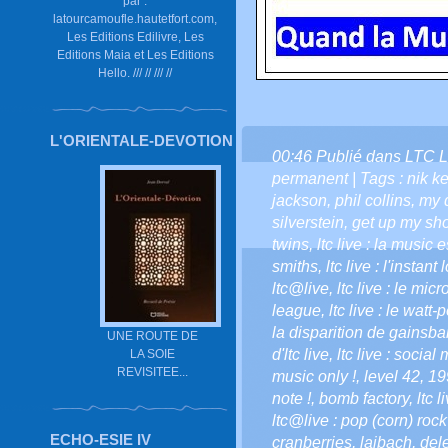
par :
latourcamoufle.hautetfort.com,
Les Editions Edilivre, Les
Editions Maia et Les Editions
Hello. /// // /// //
L'ORIENTALE-DEVOTION
00:46 Publié dans
LTC L
permanent
| Tags :
nik k
jackson
,
phil collins
,
my d
silverstein
,
get up my sh
twins
,
ltc live : la music 
smiths
,
ltc live : l'instant
ltc@live
,
ltc live : le mic
league
,
ltc live : le watt
la disparition de gainsba
UNE ROUTE DE
d'ltc live
,
ltc live : social
LA SOIE
REVISITEE...
music only !
,
level 42
,
19
note !
,
bomb factory
,
ltc 
ltc@live : pop (corn) rock
ECHO-ESIE IV
cranberries
,
laibach
,
del