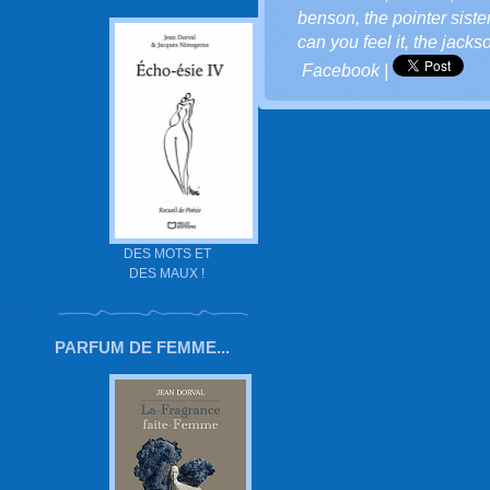
benson
,
the pointer siste
can you feel it
,
the jackso
Facebook
|
DES MOTS ET
DES MAUX !
PARFUM DE FEMME...