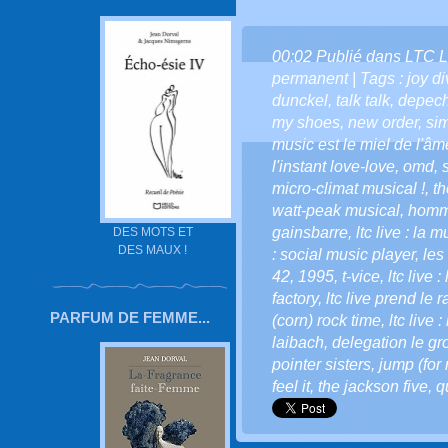
00:02 Publié dans
LTC L
permanent
| Tags :
joy di
dunckel
,
talk talk
,
depec
my shoes
,
new order
,
si
music est le miel de l'âm
l'instant love-love
,
omd
,
micro-climat musical !
,
th
watt-peak musical
,
homma
gainsbarre
,
ltc live : la 
DES MOTS ET
DES MAUX !
: social music player
,
les 
42
,
1995
,
t-vice
,
ltc live 
factory
,
ltc live prend le 
PARFUM DE FEMME...
(corn) rock time
,
ltc live 
laibach
,
delegation le g
pointer sisters
,
jump (for
feel it
,
the jackson five
,
q