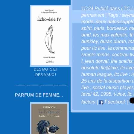
15:34 Publié dans
LTC L
permanent
| Tags :
seymi
mode
,
deux dates suppl
spirit
,
paris
,
bordeaux
,
me
omd
,
les max valentin
,
th
dunkley
,
duran duran
,
ma
pour ltc live
,
la communaut
simple minds
,
cocteau t
!
,
jean dorval
,
the smiths
absolute ltc@live
,
ltc liv
DES MOTS ET
human league
,
ltc live :
DES MAUX !
25 ans de la disparition 
live : social music player
level 42
,
1995
,
t-vice
,
ltc
PARFUM DE FEMME...
factory
|
Facebook
|