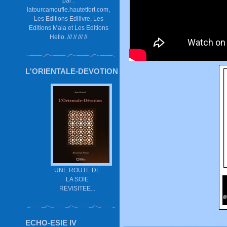
par :
latourcamoufle.hautetfort.com,
Les Editions Edilivre, Les
Editions Maia et Les Editions
Hello. /// // /// //
L'ORIENTALE-DEVOTION
UNE ROUTE DE
LA SOIE
REVISITEE...
ECHO-ESIE IV