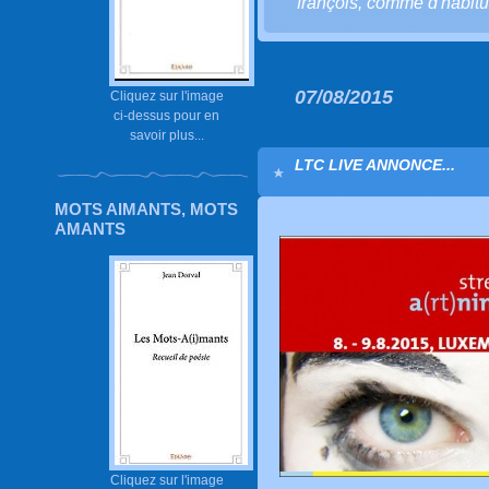
françois
,
comme d'habit
07/08/2015
Cliquez sur l'image
ci-dessus pour en
savoir plus...
LTC LIVE ANNONCE...
MOTS AIMANTS, MOTS
AMANTS
Cliquez sur l'image