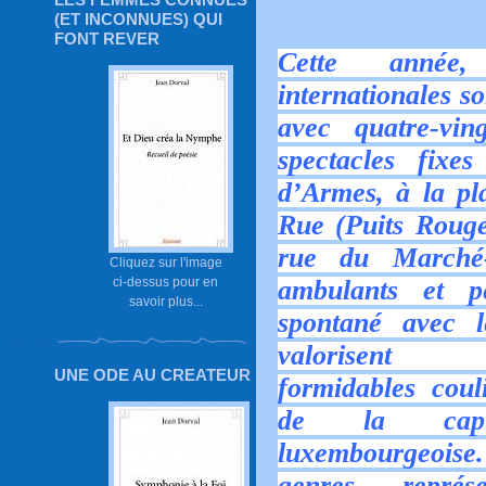
(ET INCONNUES) QUI
FONT REVER
Cette année,
internationales 
avec quatre-vin
spectacles fixe
d’Armes, à la pl
Rue (Puits Rouge
rue du M
arché
Cliquez sur l'image
ci-dessus pour en
ambulants et p
savoir plus...
spontané avec 
valorisent 
UNE ODE AU CREATEUR
formidables couli
de la capit
luxembour
geoise.
genres représe