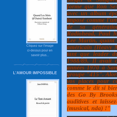
forme que Ron Sex
avec un album épon
imposé comme l'un 
de sa génératio
Radiohead, Paul M
Lee Martin, quant 
américain (Heavy M
Cliquez sur l'image
ci-dessus pour en
tant que leader 
savoir plus...
1988/89. Il avait
années 1970 à San
L'AMOUR IMPOSSIBLE
groupe "415". Alors,
vos places pour c
comme le dit si bi
des Go By Brooks
auditives et laiss
(musical, nda) !"