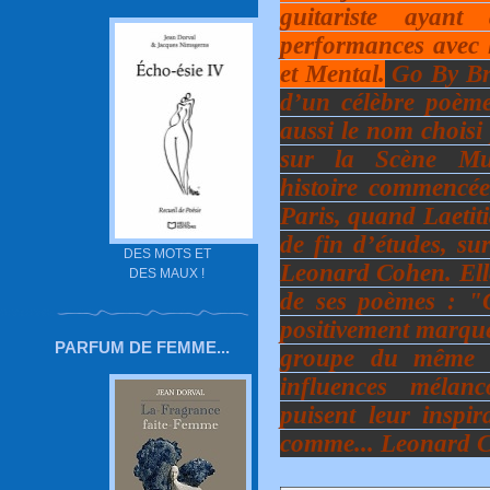
guitariste ayant 
performances avec 
et Mental.
Go By Bro
d’un célèbre poèm
aussi le nom chois
sur la Scène Mu
histoire commencé
Paris, quand Laetit
de fin d’études, sur
DES MOTS ET
Leonard Cohen. Ell
DES MAUX !
de ses poèmes : "
positivement marqué
PARFUM DE FEMME...
groupe du même 
influences mélanc
puisent leur inspir
comme... Leonard C