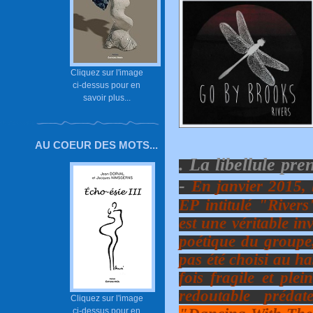
Cliquez sur l'image
ci-dessus pour en
savoir plus...
AU COEUR DES MOTS...
. La libellule pr
-
En janvier 2015, 
EP intitulé "River
est une véritable i
poétique du groupe,
pas été choisi au has
fois fragile et plei
redoutable préd
Cliquez sur l'image
ci-dessus pour en