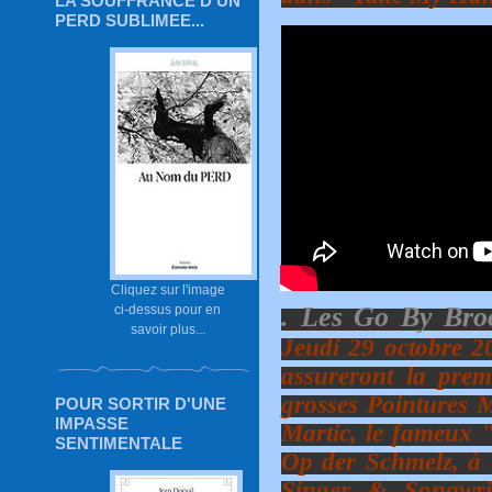
LA SOUFFRANCE D'UN
PERD SUBLIMEE...
Cliquez sur l'image
. Les Go By Broo
ci-dessus pour en
savoir plus...
Jeudi 29 octobre 2
assureront la prem
grosses Pointures M
POUR SORTIR D'UNE
IMPASSE
Martic, le fameux "
SENTIMENTALE
Op der Schmelz, à 
Singer & Songwri