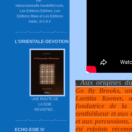
par :
latourcamoufle.hautetfort.com,
Les Editions Edilivre, Les
Editions Maia et Les Editions
Hello. /// // /// //
L'ORIENTALE-DEVOTION
. Aux origines d
Go By Brooks, u
Laetitia Koener, 
UNE ROUTE DE
fondatrice de la
LA SOIE
REVISITEE...
synthétiseur et aux 
et aux percussions, 
été rejoints réce
ECHO-ESIE IV