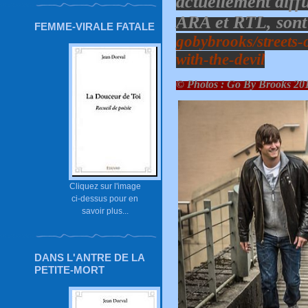
actuellement diff
ARA et RTL, sont 
FEMME-VIRALE FATALE
gobybrooks/streets-
with-the-devil
© Photos : Go By Brooks 20
Cliquez sur l'image
ci-dessus pour en
savoir plus...
DANS L'ANTRE DE LA
PETITE-MORT