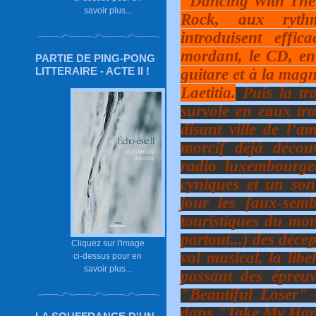
"Dancing With The
savoir plus...
Rock, aux rythm
introduisent effi
mordant, le CD, en 
PARTIE DE PING-PONG
LITTERAIRE - ACTE II !
guitare et à la magn
Laetitia.
Puis la tra
survole en eaux tro
disant ville de l’a
morcif déjà découv
radio luxembourgeo
cyniques et un son
jour les faux-semb
touristiques du mo
partout...) des déce
Cliquez sur l'image
vol musical, la lib
ci-dessus pour en
savoir plus...
passant des épreu
"Beautiful Loser"
dans "Take My Ha