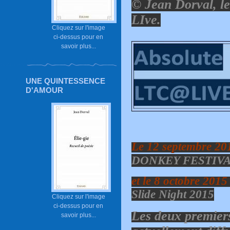
© Jean Dorval, l
LIve.
Cliquez sur l'image
ci-dessus pour en
savoir plus...
UNE QUINTESSENCE
D'AMOUR
Le 12 septembre 20
DONKEY FESTIVA
et le 8 octobre 20
Slide Night 2015
Cliquez sur l'image
ci-dessus pour en
Les deux premiers
savoir plus...