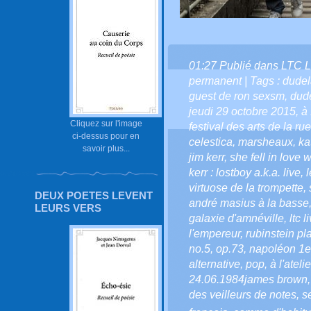
01:27 Publié dans
LTC L
permanent
| Tags :
dudel
guest de ron sexsm
,
dud
jeudi 29 octobre 2015
,
à
Cliquez sur l'image
festival des arts de la rue
ci-dessus pour en
celestica
,
marsheaux
,
ka
savoir plus...
jim kerr
,
she fell in love 
kerr : lostboy a.k.a. live
,
l
virtuose de la trompette
,
DEUX POETES LEVENT
andré masius à la basse
LEURS VERS
galaxie d'amnéville
,
ltc l
l'empereur
,
rubinstein p
no.5
,
op.73
,
napoléon 1e
alternative
,
pop
,
à l'atelie
24.06.1984james brown
des veilleurs de notes
,
s