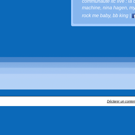
communauté ltc live : la
machine
,
nina hagen
,
my
rock me baby
,
bb king
|
Déclarer un contenu 