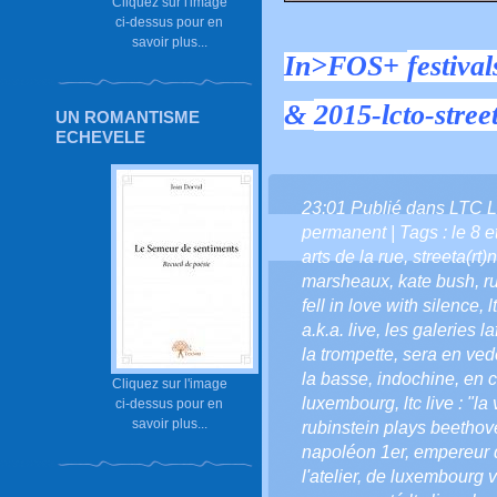
Cliquez sur l'image
ci-dessus pour en
savoir plus...
In>FOS+
festival
&
2015-lcto-stree
UN ROMANTISME
ECHEVELE
23:01 Publié dans
LTC L
permanent
| Tags :
le 8 e
arts de la rue
,
streeta(rt)
marsheaux
,
kate bush
,
r
fell in love with silence
,
l
a.k.a. live
,
les galeries la
la trompette
,
sera en ved
la basse
,
indochine
,
en c
Cliquez sur l'image
luxembourg
,
ltc live : "l
ci-dessus pour en
savoir plus...
rubinstein plays beethov
napoléon 1er
,
empereur 
l'atelier
,
de luxembourg vi