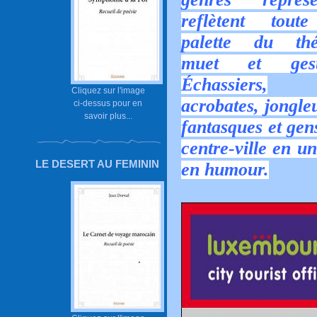
reflètent tout
palett
e du thé
muet et gest
Échassiers,
Cliquez sur l'image
acrobates, jongle
ci-dessus pour en
savoir plus...
fantasques et gen
centre-ville en u
LE DESERT AU FEMININ
en humour.