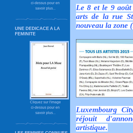
ci-dessus pour en
Le 8 et le 9 août
savoir plus...
arts de la rue St
nouveau la zone (.
UNE DEDICACE A LA
FEMINITE
Cliquez sur l'image
ci-dessus pour en
Luxembourg City
savoir plus...
réjouit d'anno
artistique.
LES FEMMES CONNUES