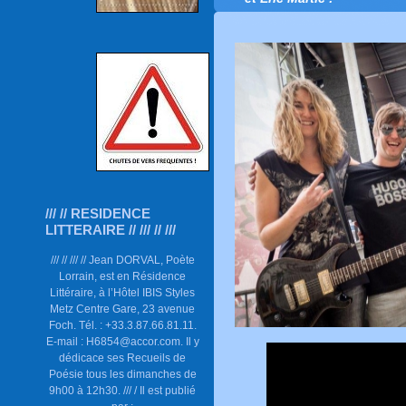
/// // RESIDENCE
LITTERAIRE // /// // ///
/// // /// // Jean DORVAL, Poète
Lorrain, est en Résidence
Littéraire, à l’Hôtel IBIS Styles
Metz Centre Gare, 23 avenue
Foch. Tél. : +33.3.87.66.81.11.
E-mail : H6854@accor.com. Il y
dédicace ses Recueils de
Poésie tous les dimanches de
9h00 à 12h30. /// / Il est publié