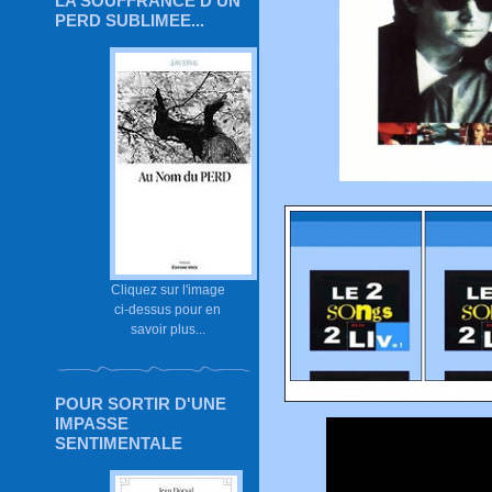
LA SOUFFRANCE D'UN
PERD SUBLIMEE...
Cliquez sur l'image
ci-dessus pour en
savoir plus...
POUR SORTIR D'UNE
IMPASSE
SENTIMENTALE