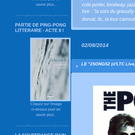
cole porter
,
brodway
,
jaz
savoir plus...
live : "la voix du graoully 
dorval
,
ltc
,
la tour camouf
PARTIE DE PING-PONG
LITTERAIRE - ACTE II !
02/08/2014
LE "2SONGS2 (d'LTC LIve)
Cliquez sur l'image
ci-dessus pour en
savoir plus...