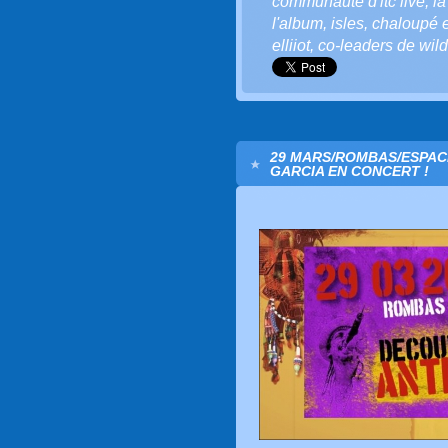
communauté d'ltc live
,
la
l'album
,
isles
,
chaloupé e
elliiot
,
co-leaders de wild
29 MARS/ROMBAS/ESPACE
GARCIA EN CONCERT !