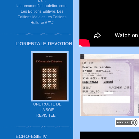
par :
latourcamoufle.hautetfort.com,
Les Editions Edilivre, Les
Editions Maia et Les Editions
Hello. /// // /// //
L'ORIENTALE-DEVOTION
UNE ROUTE DE
LA SOIE
REVISITEE...
ECHO-ESIE IV