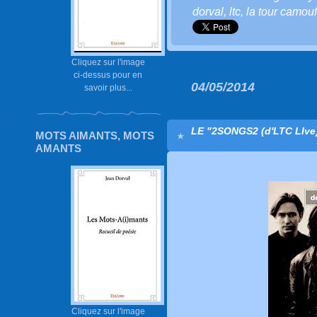
dorval
,
ltc
,
la tour camouf
Cliquez sur l'image
ci-dessus pour en
04/05/2014
savoir plus...
LE "2SONGS2 (d'LTC LIve)"
MOTS AIMANTS, MOTS
AMANTS
Cliquez sur l'image