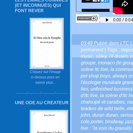
(ET INCONNUES) QUI
FONT REVER
03:49 Publié dans
LTC L
permanent
| Tags :
depe
music
,
sóley
,
i'll drown
,
n
groupe
,
monaco (le gro
scène ltc live
,
la communa
Cliquez sur l'image
pet shop boys
,
always o
ci-dessus pour en
l'écologie musikale gra
savoir plus...
lies
,
unfinished business
d'ltc live
,
la scène d'ltc li
chaloupé et caraïbes
,
na
UNE ODE AU CREATEUR
leaders de wild belle
,
elt
john
,
duran duran
,
serio
cole porter
,
brodway
,
jaz
live : "la voix du graoully 