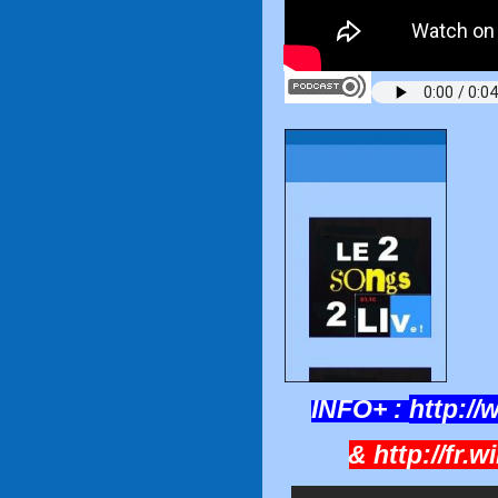
INFO+ :
http://
&
http://fr.w