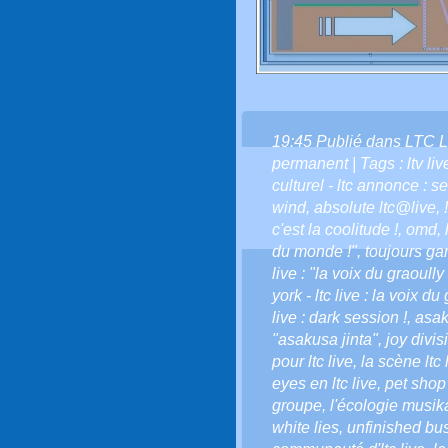
19:45 Publié dans
LTC L
permanent
| Tags :
ltv liv
culturel - ltc annonce : s
wind
,
absolute ltc@live
,
c'est la coolitude !
,
omd
,
du monde !"
,
toujours gar
live : "la voix du graoully 
york - ltc live : la voix du
live : dark session !
,
asak
"asakusa jinta"
,
joy divis
pour ltc live
,
la scène ltc 
eyes en ltc live
,
pet shop
groupe
,
l'écologie musi
white lies
,
unfinished bu