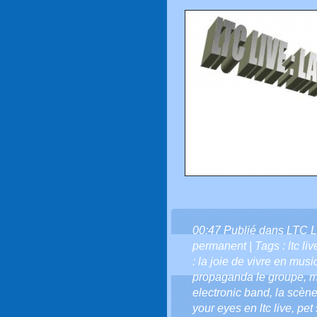
00:47 Publié dans
LTC L
permanent
| Tags :
ltc li
: la joie de vivre en musi
propaganda le groupe
,
m
electronic band
,
la scène 
your eyes en ltc live
,
pet