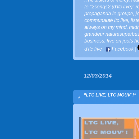
le "2songs2 (d'ltc live)" 
propaganda le groupe
,
j
communauté ltc live
,
list
always on my mind
,
midn
grandeur naturesuperbu
business
,
live on jools h
d'ltc live
|
Facebook
|
12/03/2014
"LTC LIVE, LTC MOUV' !"