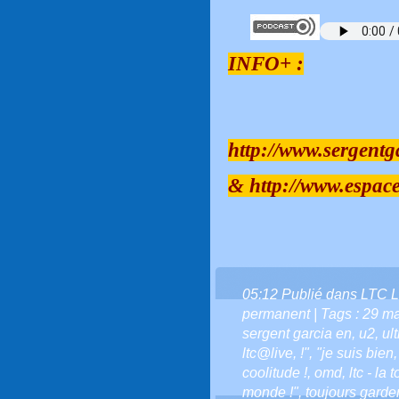
INFO+ :
http://www.sergentg
&
http://www.espac
05:12 Publié dans
LTC L
permanent
| Tags :
29 ma
sergent garcia en
,
u2
,
ul
ltc@live
,
!"
,
"je suis bien
coolitude !
,
omd
,
ltc - la
monde !"
,
toujours garder 