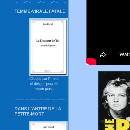
FEMME-VIRALE FATALE
Cliquez sur l'image
ci-dessus pour en
savoir plus...
DANS L'ANTRE DE LA
PETITE-MORT