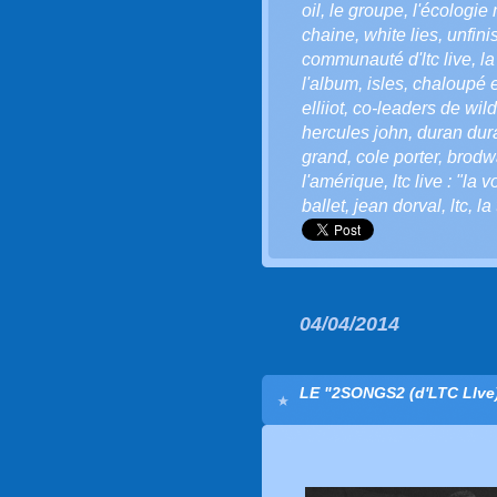
oil
,
le groupe
,
l'écologie
chaine
,
white lies
,
unfini
communauté d'ltc live
,
la
l'album
,
isles
,
chaloupé e
elliiot
,
co-leaders de wild
hercules john
,
duran dur
grand
,
cole porter
,
brodw
l'amérique
,
ltc live : "la 
ballet
,
jean dorval
,
ltc
,
la
04/04/2014
LE "2SONGS2 (d'LTC LIve)