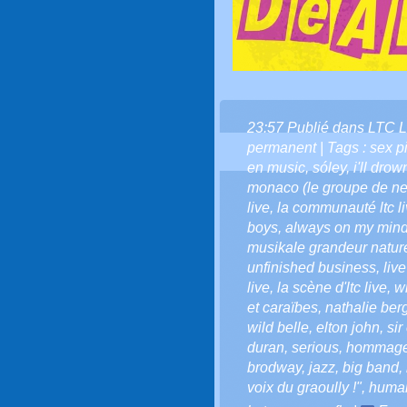
23:57 Publié dans
LTC L
permanent
| Tags :
sex pi
en music
,
sóley
,
i'll drow
monaco (le groupe de n
live
,
la communauté ltc l
boys
,
always on my min
musikale grandeur natu
unfinished business
,
liv
live
,
la scène d'ltc live
,
wi
et caraïbes
,
nathalie be
wild belle
,
elton john
,
sir
duran
,
serious
,
hommag
brodway
,
jazz
,
big band
,
voix du graoully !"
,
huma