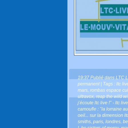
19:37 Publié dans
LTC L
permanent
| Tags :
ltc liv
mars
,
rombas espace cult
ultravox
,
reap the wild w
j'écoute ltc live !" - ltc liv
camoufle : "la lorraine a
oeil... sur la dimension ltc
smiths
,
paris
,
londres
,
be
!
,
he sisters of mercy
,
mar