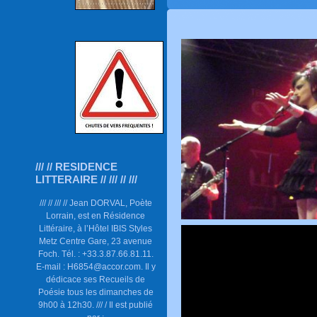
/// // RESIDENCE
LITTERAIRE // /// // ///
/// // /// // Jean DORVAL, Poète
Lorrain, est en Résidence
Littéraire, à l’Hôtel IBIS Styles
Metz Centre Gare, 23 avenue
Foch. Tél. : +33.3.87.66.81.11.
E-mail : H6854@accor.com. Il y
dédicace ses Recueils de
Poésie tous les dimanches de
9h00 à 12h30. /// / Il est publié