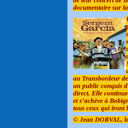
de leur concert de 
documentaire sur la t
au Transbordeur de 
un public conquis d
direct. Elle contin
et s’achève à Bobign
tous ceux qui iront l
© Jean DORVAL, le