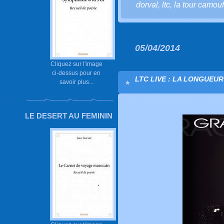
dorval
,
ltc
,
la tour camouf
05/04/2014
Cliquez sur l'image
ci-dessus pour en
LTC LIVE : LA LONGUEUR
savoir plus...
LE DESERT AU FEMININ