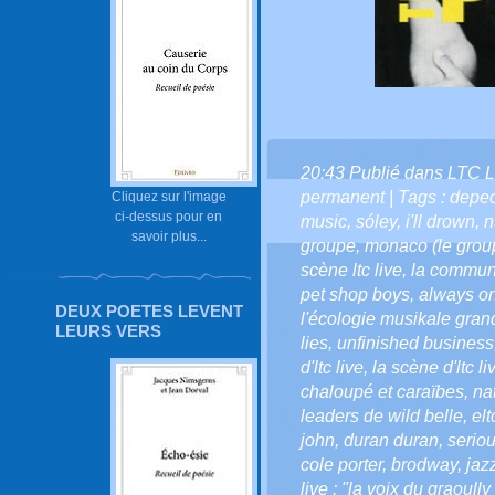
20:43 Publié dans
LTC L
permanent
| Tags :
depe
Cliquez sur l'image
ci-dessus pour en
music
,
sóley
,
i'll drown
,
n
savoir plus...
groupe
,
monaco (le gro
scène ltc live
,
la communa
pet shop boys
,
always o
DEUX POETES LEVENT
l'écologie musikale gra
LEURS VERS
lies
,
unfinished business
d'ltc live
,
la scène d'ltc li
chaloupé et caraïbes
,
na
leaders de wild belle
,
elt
john
,
duran duran
,
serio
cole porter
,
brodway
,
jaz
live : "la voix du graoully 