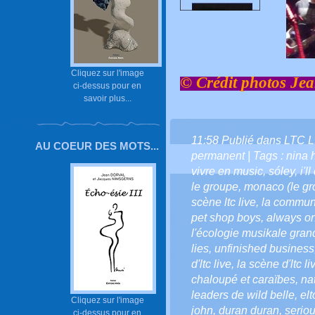
Cliquez sur l'image
© Crédit photos Je
ci-dessus pour en
savoir plus...
11:58 Publié dans
LTC L
AU COEUR DES MOTS...
permanent
| Tags :
nina 
vivre en music
,
sóley
,
i'l
le groupe
,
monaco (le g
scène ltc live
,
la communa
pet shop boys
,
always o
l'écologie musikale gra
lies
,
unfinished business
d'ltc live
,
la scène d'ltc li
chaloupé et caraïbes
,
na
leaders de wild belle
,
elt
Cliquez sur l'image
john
,
duran duran
,
serio
ci-dessus pour en