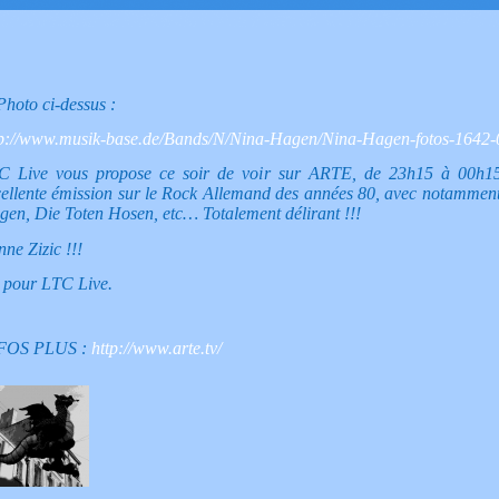
hoto ci-dessus :
tp://www.musik-base.de/Bands/N/Nina-Hagen/Nina-Hagen-fotos-1642-
C Live vous propose ce soir de voir sur ARTE, de 23h15 à 00h1
cellente émission sur le Rock Allemand des années 80, avec notammen
en, Die Toten Hosen, etc… Totalement délirant !!!
ne Zizic !!!
 pour LTC Live.
FOS PLUS :
http://www.arte.tv/