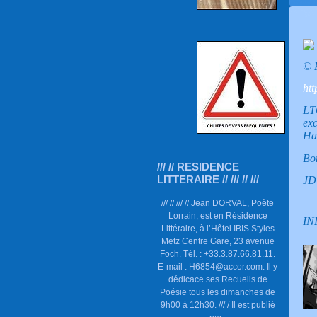
© P
ht
LT
ex
Hag
Bon
/// // RESIDENCE
LITTERAIRE // /// // ///
JD
/// // /// // Jean DORVAL, Poète
Lorrain, est en Résidence
IN
Littéraire, à l’Hôtel IBIS Styles
Metz Centre Gare, 23 avenue
Foch. Tél. : +33.3.87.66.81.11.
E-mail : H6854@accor.com. Il y
dédicace ses Recueils de
Poésie tous les dimanches de
9h00 à 12h30. /// / Il est publié