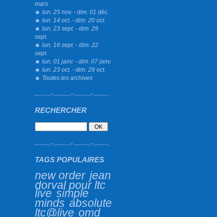
mars
lun. 25 nov. - dim. 01 déc.
lun. 14 oct. - dim. 20 oct.
lun. 23 sept. - dim. 29
sept.
lun. 16 sept. - dim. 22
sept.
lun. 01 janv. - dim. 07 janv.
lun. 23 oct. - dim. 29 oct.
Toutes les archives
RECHERCHER
TAGS POPULAIRES
new order
jean
dorval pour ltc
live
simple
minds
absolute
ltc@live
omd