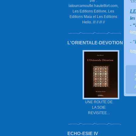
par :
"LTC
latourcamoufle.hautetfort.com,
LE
Les Editions Edilivre, Les
Editions Maia et Les Editions
le
Hello. /// // /// //
- “
ht
- "
L'ORIENTALE-DEVOTION
ht
UNE ROUTE DE
LA SOIE
REVISITEE...
ECHO-ESIE IV