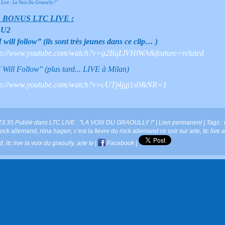
 Live : La Voix Du Graoully !"
 BONUS LTC LIVE :
s U2
I will follow” (ils sont très jeunes dans ce clip… )
tp://www.youtube.com/watch?v=g2BqLlVHlWA&feature=related
I Will Follow" (plus tard... LIVE à Milan)
tp://www.youtube.com/watch?v=cUTj4jgj1s0&NR=1
23:35 Publié dans
LTC LIVE : "LA VOIX DU GRAOULLY !"
|
Lien permanent
| Tags :
rock allemand
,
nina hagen
,
c’est la fievre du rock allemand ce soir sur arte
,
ltc live 
jd
,
ltc live la voix du graoully
,
arte tv
|
Facebook
|