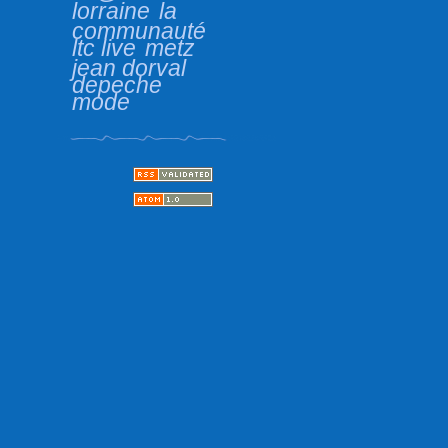
lorraine
la
communauté
ltc live
metz
jean dorval
depeche
mode