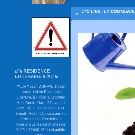
LTC LIVE : LA COMMUNAU
/// // RESIDENCE
LITTERAIRE // /// // ///
/// // /// // Jean DORVAL, Poète
Lorrain, est en Résidence
Littéraire, à l’Hôtel IBIS Styles
Metz Centre Gare, 23 avenue
Foch. Tél. : +33.3.87.66.81.11.
E-mail : H6854@accor.com. Il y
dédicace ses Recueils de
Poésie tous les dimanches de
9h00 à 12h30. /// / Il est publié