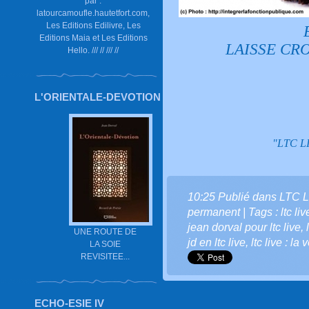
par :
latourcamoufle.hautetfort.com,
Les Editions Edilivre, Les
Editions Maia et Les Editions
LAISSE CRO
Hello. /// // /// //
L'ORIENTALE-DEVOTION
"LTC LI
10:25 Publié dans
LTC L
permanent
| Tags :
ltc l
jean dorval pour ltc live
,
UNE ROUTE DE
jd en ltc live
,
ltc live : la
LA SOIE
REVISITEE...
ECHO-ESIE IV