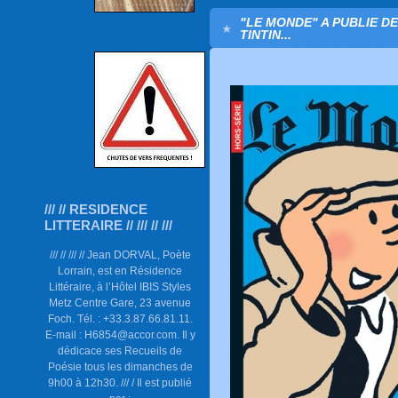
"LE MONDE" A PUBLIE D
TINTIN...
/// // RESIDENCE
LITTERAIRE // /// // ///
/// // /// // Jean DORVAL, Poète
Lorrain, est en Résidence
Littéraire, à l’Hôtel IBIS Styles
Metz Centre Gare, 23 avenue
Foch. Tél. : +33.3.87.66.81.11.
E-mail : H6854@accor.com. Il y
dédicace ses Recueils de
Poésie tous les dimanches de
9h00 à 12h30. /// / Il est publié