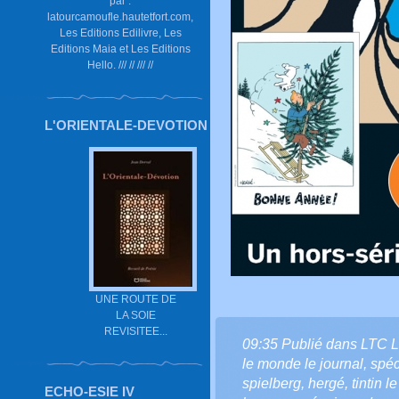
par :
latourcamoufle.hautetfort.com,
Les Editions Edilivre, Les
Editions Maia et Les Editions
Hello. /// // /// //
L'ORIENTALE-DEVOTION
UNE ROUTE DE
LA SOIE
REVISITEE...
09:35 Publié dans
LTC 
le monde le journal
,
spéci
spielberg
,
hergé
,
tintin l
ECHO-ESIE IV