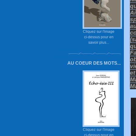
qu
A
sp
a
Cliquez sur l'image
c
ci-dessus pour en
(
savoir plus...
q
Fa
ob
AU COEUR DES MOTS...
vi
et
Ma
Ma
Cliquez sur l'image
ci-dessus pour en