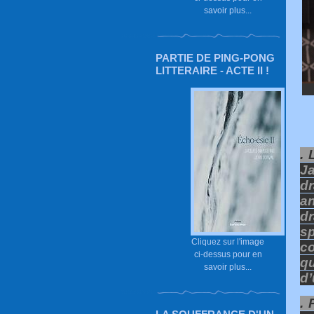
savoir plus...
PARTIE DE PING-PONG
LITTERAIRE - ACTE II !
.
Ja
dr
a
dr
s
Cliquez sur l'image
co
ci-dessus pour en
q
savoir plus...
d’
.