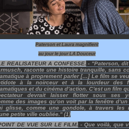
Paterson et Laura magnifient
au jour le jour LA Douceur
 LE REALISATEUR A CONFESSE.
- "Paterson, dit
rmusch, raconte une histoire tranquille, sans co
amatique à proprement parler […] Le film se veu
ntidote à la noirceur et à la lourdeur des f
amatiques et du cinéma d’action. C’est un film q
pectateur devrait laisser flotter sous ses y
mme des images qu’on voit par la fenêtre d’un
ui glisse, comme une gondole, à travers les 
une petite ville oubliée." (1)
 POINT DE VUE SUR LE FILM.
- Que voilà, que vo