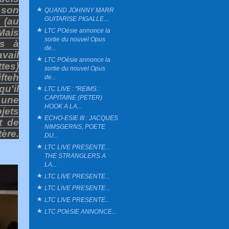
 son
QUAND JOHNNY MARR
GUITARISE PIGALLE…
 (au
LTC POésie annonce la
Mais
sortie du nouvel Opus
es à
de...
vail
LTC POésie annonce la
tes)
sortie du nouvel Opus
fteh
de...
u'il
LTC LIVE : "REIMS :
CAPITAINE (PETER)
 une
HOOK A LA...
ojets
ECHO-ESIE III : JACQUES
t de
NIMSGERNS, POETE
ère.
DU...
LTC LIVE PRESENTE...
THE STRANGLERS A
LA...
LTC LIVE PRESENTE...
LTC LIVE PRESENTE...
LTC LIVE PRESENTE...
LTC POéSIE ANNONCE...