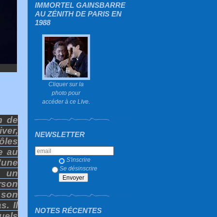
IMMORTEL GAINSBARRE
AU ZÉNITH DE PARIS EN
1988
Cliquer sur la
photo pour
accéder à ce LIve.
m de
ver,
NEWSLETTER
ôles
le au
S'inscrire
'une
Se désinscrire
, un
rson
 son
s. Il
NOTES RÉCENTES
uels