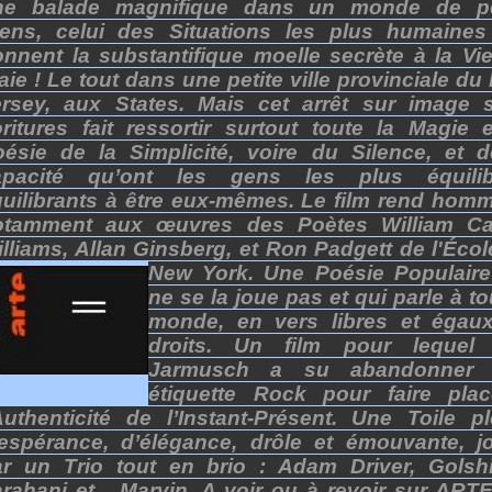
ne balade magnifique dans un monde de pe
iens, celui des Situations les plus humaines
nnent la substantifique moelle secrète à la Vie
aie ! Le tout dans une petite ville provinciale d
ersey, aux States. Mais cet arrêt sur image 
oritures fait ressortir surtout toute la Magie e
ésie de la Simplicité, voire du Silence, et d
apacité qu’ont les gens les plus équilib
uilibrants à être eux-mêmes. Le film rend hom
otamment aux œuvres des Poètes William Ca
lliams, Allan Ginsberg, et Ron Padgett de l'Écol
New York.
Une Poésie Populaire
ne se la joue pas et qui parle à to
monde, en vers libres et égau
droits. Un film pour lequel
Jarmusch a su abandonner 
étiquette Rock pour faire pla
Authenticité de l’Instant-Présent. Une Toile pl
'espérance, d’élégance, drôle et émouvante, j
ar un Trio tout en brio : Adam Driver, Golshi
rahani et... Marvin. A voir ou à revoir sur ARTE