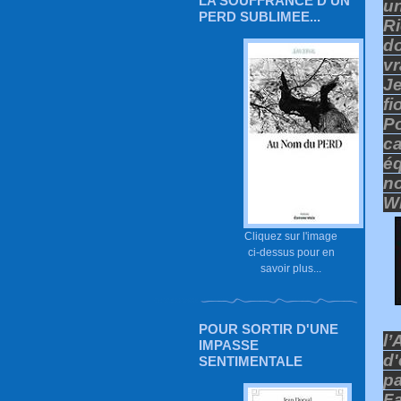
LA SOUFFRANCE D'UN
u
PERD SUBLIMEE...
R
do
vr
J
fi
Po
c
éq
n
Wi
Cliquez sur l'image
ci-dessus pour en
savoir plus...
POUR SORTIR D'UNE
l’
IMPASSE
d
SENTIMENTALE
p
Fa