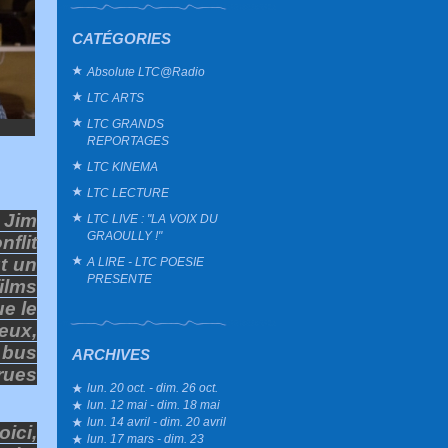
CATÉGORIES
Absolute LTC@Radio
LTC ARTS
LTC GRANDS
REPORTAGES
LTC KINEMA
LTC LECTURE
 Jim
LTC LIVE : "LA VOIX DU
GRAOULLY !"
nflit
t un
A LIRE - LTC POESIE
PRESENTE
ilms
ue le
eux,
 bus
ARCHIVES
rues
lun. 20 oct. - dim. 26 oct.
lun. 12 mai - dim. 18 mai
lun. 14 avril - dim. 20 avril
ici,
lun. 17 mars - dim. 23