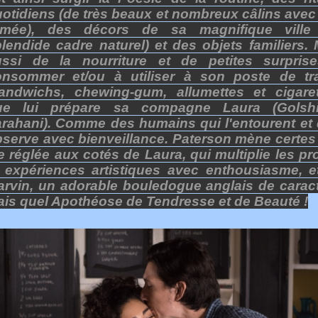
otidiens (de très beaux et nombreux câlins avec
imée), des décors de sa magnifique ville
lendide cadre naturel) et des objets familiers. 
ussi de la nourriture et de petites surpris
onsommer et/ou à utiliser à son poste de tra
sandwichs, chewing-gum, allumettes et cigaret
ue lui prépare sa compagne Laura (Golshi
rahani). Comme des humains qui l'entourent et q
serve avec bienveillance. Paterson mène certes
e réglée aux cotés de Laura, qui multiplie les pr
 expériences artistiques avec enthousiasme, e
rvin, un adorable bouledogue anglais de caract
is quel Apothéose de Tendresse et de Beauté !