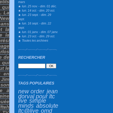
tits
mars
lun. 25 nov. - dim. 01 déc.
 qui
lun. 14 oct. - dim. 20 oct.
. La
lun. 23 sept. - dim. 29
u New
sept.
sans
lun. 16 sept. - dim. 22
sept.
t la
lun. 01 janv. - dim. 07 janv.
e la
lun. 23 oct. - dim. 29 oct.
rés/
Toutes les archives
mage
rlos
e de
RECHERCHER
 qui
ut le
x en
 Jim
TAGS POPULAIRES
son
ce à
new order
jean
dorval pour ltc
eine
live
simple
ouée
minds
absolute
fteh
ltc@live
omd
 TV,