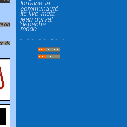
lorraine
la
communauté
ltc live
metz
jean dorval
depeche
rson
mode
er de