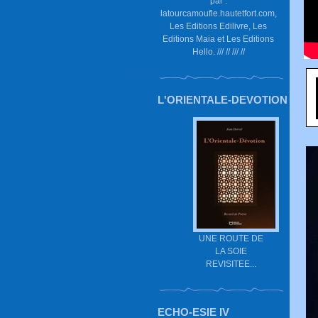
par :
latourcamoufle.hautetfort.com,
Les Editions Edilivre, Les
Editions Maia et Les Editions
Hello. /// // /// //
L'ORIENTALE-DEVOTION
UNE ROUTE DE
LA SOIE
REVISITEE...
ECHO-ESIE IV