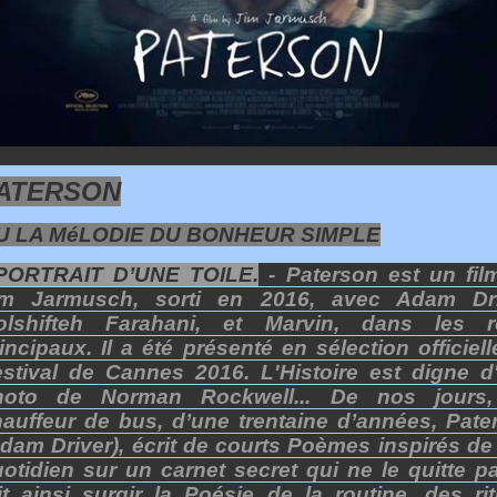
ATERSON
U LA MéLODIE DU BONHEUR SIMPLE
 PORTRAIT D’UNE TOILE.
- Paterson est un fil
im Jarmusch, sorti en 2016, avec Adam Dri
olshifteh Farahani, et Marvin, dans les r
incipaux. Il a été présenté en sélection officiel
stival de Cannes 2016. L'Histoire est digne d
hoto de Norman Rockwell...
De nos jours
auffeur de bus, d’une trentaine d’années, Pate
dam Driver), écrit de courts Poèmes inspirés de
otidien sur un carnet secret qui ne le quitte pa
it ainsi surgir la Poésie de la routine, des rit