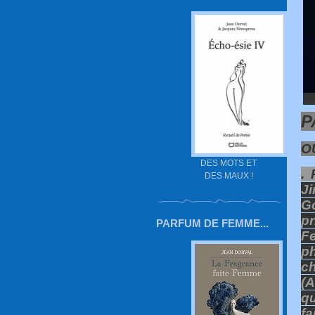
P
O
DES MOTS ET
.
DES MAUX !
J
G
pr
PARFUM DE FEMME...
Fe
p
ch
(A
qu
fa