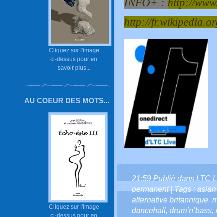
INFO+ :
http://www
http://fr.wikipedia
Cliquez sur l'image
ci-dessus pour en
savoir plus...
AU COEUR DES MOTS...
21:59 Publié dans
LTC L
permanent
| Tags :
asian
alternative britannique
,
m
Cliquez sur l'image
dancehall
,
drum’n’bass
,
ci-dessus pour en