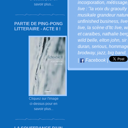
incorporation
,
métissage
savoir plus...
live : "la voix du graoully 
musikale grandeur natur
unfinished business
,
liv
PARTIE DE PING-PONG
live
,
la scène d'ltc live
,
wi
LITTERAIRE - ACTE II !
et caraïbes
,
nathalie be
wild belle
,
elton john
,
sir
duran
,
serious
,
hommag
brodway
,
jazz
,
big band
,
|
Facebook
|
Cliquez sur l'image
ci-dessus pour en
savoir plus...