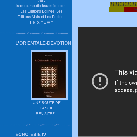
par :
111111111111
latourcamoufle.hautetfort.com,
¨¨¨¨¨¨¨¨¨¨
¨¨¨¨¨¨
Les Editions Edilivre, Les
Editions Maia et Les Editions
Hello. /// // /// //
L'ORIENTALE-DEVOTION
UNE ROUTE DE
LA SOIE
REVISITEE...
ECHO-ESIE IV