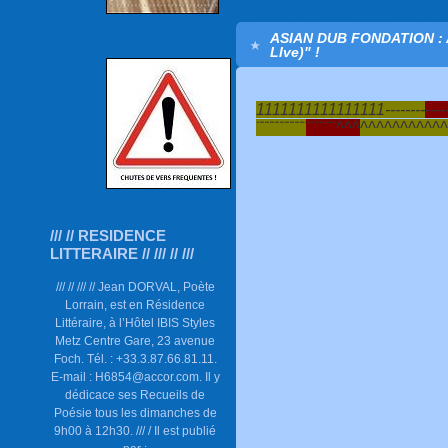
ASIAN DUB FONDATION : 
LIve)" !
1111111111111111--------
----
¨¨¨¨¨¨¨¨¨¨
¨¨¨¨¨¨^^^
^^^^^^^^^^
/// // RESIDENCE
LITTERAIRE // /// // ///
/// // /// // Jean DORVAL, Poète
Lorrain, est en Résidence
Littéraire, à l’Hôtel IBIS Styles
Metz Centre Gare, 23 avenue
Foch. Tél. : +33.3.87.66.81.11.
E-mail : H6854@accor.com. Il y
dédicace ses Recueils de
Poésie tous les dimanches de
9h00 à 12h30. /// / Il est publié