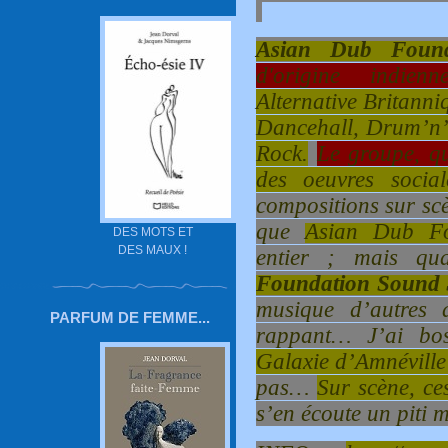
Asian Dub Found
d'origine indienn
Alternative Britanni
Dancehall, Drum’n’
Rock.
Le groupe, qu
des oeuvres social
compositions sur scè
que
Asian Dub Fo
DES MOTS ET
DES MAUX !
entier ; mais q
Foundation Sound 
musique d’autres 
PARFUM DE FEMME...
rappant… J’ai b
Galaxie d’Amnéville
pas…
Sur scène, ce
s’en écoute un piti m