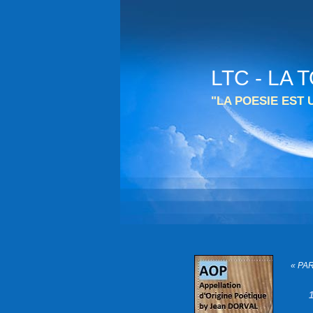
LTC - LA
"LA POESIE EST
« PA