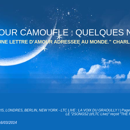
 TOUR CAMOUFLE : QUELQUES N
 UNE LETTRE D’AMOUR ADRESSEE AU MONDE." CHARL
RIS, LONDRES, BERLIN, NEW YORK - LTC LIVE : LA VOIX DU GRAOULLY !
|
Page 
LE "2SONGS2 (d'LTC LIve)" reçoit "THE 
16/03/2014