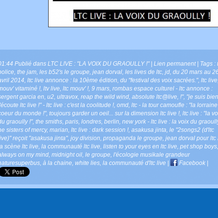
01:44 Publié dans
LTC LIVE : "LA VOIX DU GRAOULLY !"
|
Lien permanent
| Tags :
police
,
the jam
,
les b52's le groupe
,
jean dorval
,
les lives de ltc
,
jd
,
du 20 mars au 2
avril 2014
,
ltc live annonce : la 10ème édition
,
du "festival des voix sacrées."
,
ltc live
mouv' vitaminé !
,
ltv live
,
ltc mouv' !
,
9 mars
,
rombas espace culturel - ltc annonce :
sergent garcia en
,
u2
,
ultravox
,
reap the wild wind
,
absolute ltc@live
,
!"
,
"je suis bie
j'écoute ltc live !" - ltc live : c'est la coolitude !
,
omd
,
ltc - la tour camoufle : "la lorrain
coeur du monde !"
,
toujours garder un oeil... sur la dimension ltc live !
,
ltc live : "la v
du graoully !"
,
the smiths
,
paris
,
londres
,
berlin
,
new york - ltc live : la voix du graoull
he sisters of mercy
,
marian
,
ltc live : dark session !
,
asakusa jinta
,
le "2songs2 (d'ltc
live)" reçoit "asakusa jinta"
,
joy division
,
propaganda le groupe
,
jean dorval pour ltc 
la scène ltc live
,
la communauté ltc live
,
listen to your eyes en ltc live
,
pet shop boys
always on my mind
,
midnight oil
,
le groupe
,
l'écologie musikale grandeur
naturesuperbus
,
à la chaine
,
white lies
,
la communauté d'ltc live
|
Facebook
|