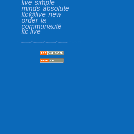
live
simple
minds
absolute
ltc@live
new
order
la
communauté
ltc live