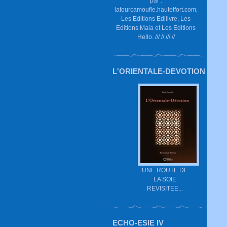
par :
latourcamoufle.hautetfort.com,
Les Editions Edilivre, Les
Editions Maia et Les Editions
Hello. /// // /// //
L'ORIENTALE-DEVOTION
UNE ROUTE DE
LA SOIE
REVISITEE...
ECHO-ESIE IV