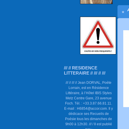
/// // RESIDENCE
LITTERAIRE // /// // ///
/// // /// // Jean DORVAL, Poète
Lorrain, est en Résidence
Littéraire, à l’Hôtel IBIS Styles
Metz Centre Gare, 23 avenue
Foch. Tél. : +33.3.87.66.81.11.
E-mail : H6854@accor.com. Il y
dédicace ses Recueils de
Poésie tous les dimanches de
9h00 à 12h30. /// / Il est publié