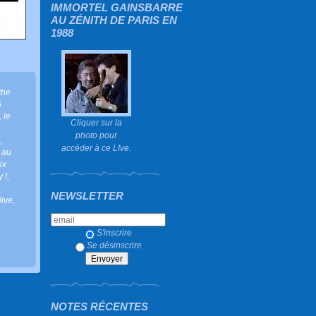
IMMORTEL GAINSBARRE
AU ZÉNITH DE PARIS EN
1988
the
6
,
le
Cliquer sur la
photo pour
n
,
accéder à ce LIve.
e au
oix
y !
,
NEWSLETTER
live
,
,
S'inscrire
Se désinscrire
NOTES RÉCENTES