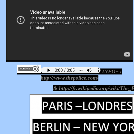
INFO+ :
http://www.thepolice.com/
&
http://fr.wikipedia.org/wiki/The_