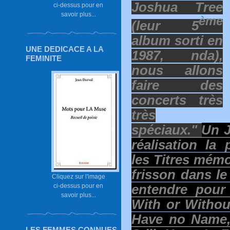
Joshua
Tree
ci-dessus pour en
savoir plus...
ème
(leur 5
albu
m sorti en
UNE DEDICACE A LA
1987, nda),
FEMINITE
nous allons
faire des
concerts très
très
spéciaux."
Un J
réalisation la
les Titres mém
frisson dans le
Cliquez sur l'image
ci-dessus pour en
entendre pour 
savoir plus...
With or Withou
Have no Name, 
LES FEMMES CONNUES