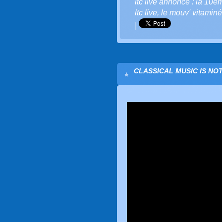
ltc live annonce : la 10è
ltc live
,
le mouv' vitaminé
|
CLASSICAL MUSIC IS NOT