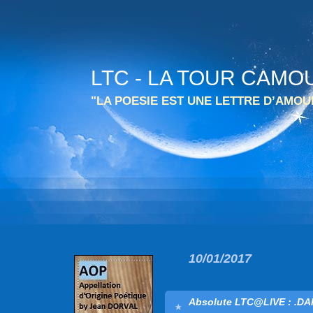
LTC - LA TOUR CAMO
"LA POESIE EST UNE LETTRE D’AMO
10/01/2017
Absolute LTC@LIVE : .D