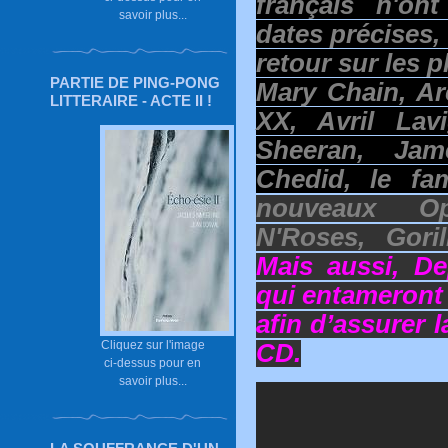
français n'o
savoir plus...
dates précises, 
retour sur les 
PARTIE DE PING-PONG
Mary Chain, Ar
LITTERAIRE - ACTE II !
XX, Avril Lav
Sheeran, Jam
Chedid, le fa
nouveaux O
N'Roses, Gori
Mais aussi, D
qui entameront
afin d’assurer 
Cliquez sur l'image
CD.
ci-dessus pour en
savoir plus...