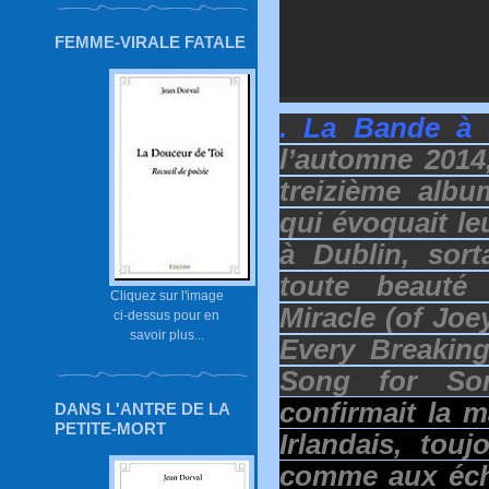
FEMME-VIRALE FATALE
. La Bande à 
l’automne 2014
treizième alb
qui évoquait l
à Dublin, sort
toute beaut
Cliquez sur l'image
Miracle (of Jo
ci-dessus pour en
savoir plus...
Every Breaking
Song for S
confirmait la 
DANS L'ANTRE DE LA
PETITE-MORT
Irlandais, touj
comme aux éche