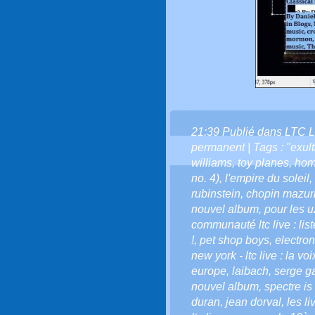
21:39 Publié dans
LTC L
permanent
| Tags :
"exult
williams
,
toy planes
,
hom
no. 4)
,
l'empire du soleil
,
rubinstein
,
chopin mazur
nouvel album
,
pour les u
communauté ltc live : list
!
,
pet shop boys
,
electro
new york - ltc live : la vo
europe
,
laibach
,
serge g
nouvel album
,
spectre i
duran
,
jean dorval
,
les li