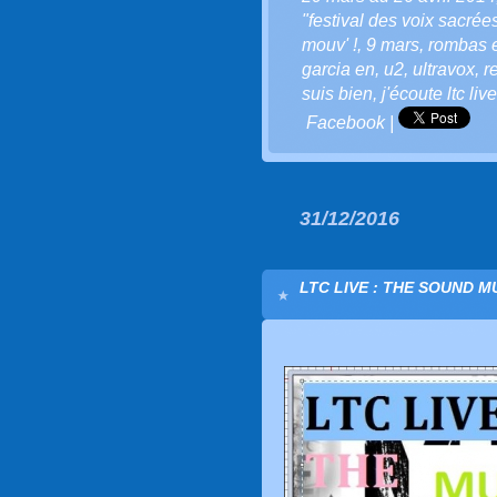
"festival des voix sacrées
mouv' !
,
9 mars
,
rombas e
garcia en
,
u2
,
ultravox
,
r
suis bien
,
j'écoute ltc live
Facebook
|
31/12/2016
LTC LIVE : THE SOUND M