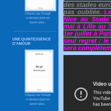
des stades eur
pas oubliée.
Le
Cliquez sur l'image
Nice au Stade
ci-dessus pour en
savoir plus...
mai à Lille au 
1er juillet à P
UNE QUINTESSENCE
seul regret : l
D'AMOUR
sera complètem
Cliquez sur l'image
ci-dessus pour en
savoir plus...