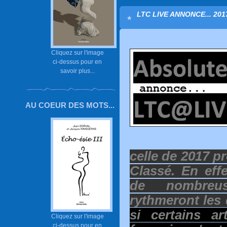
LTC LIVE ANNONCE... 2017
Cliquez sur l'image
ci-dessus pour en
savoir plus...
AU COEUR DES MOTS...
celle de 2017 p
Classé. En eff
de nombreus
rythmeront les
si certains ar
Cliquez sur l'image
ci-dessus pour en