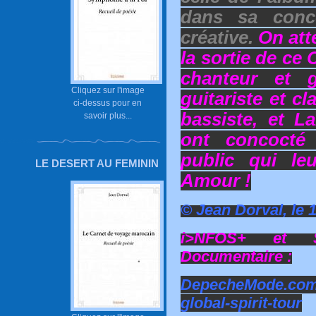
dans sa conc
créative.
On att
la sortie de ce
chanteur et g
Cliquez sur l'image
guitariste et c
ci-dessus pour en
bassiste, et La
savoir plus...
ont concocté
public qui leu
LE DESERT AU FEMININ
Amour !
© Jean Dorval, le 
i>NFOS+ et S
Documentaire :
DepecheMode.com
global-spirit-tour