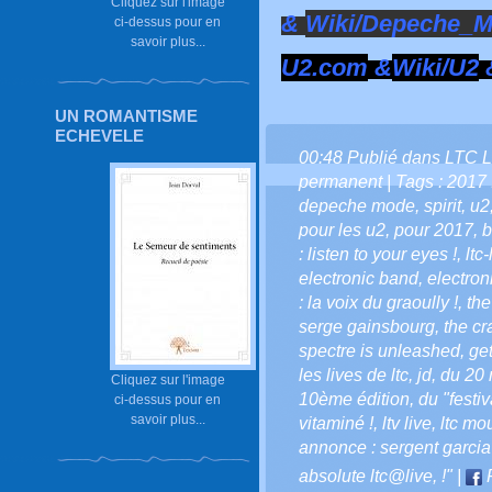
Cliquez sur l'image
&
Wiki/Depeche_
ci-dessus pour en
savoir plus...
U2.com
&
Wiki/U2
UN ROMANTISME
ECHEVELE
00:48 Publié dans
LTC L
permanent
| Tags :
2017 :
depeche mode
,
spirit
,
u2
pour les u2
,
pour 2017
,
b
: listen to your eyes !
,
ltc-
electronic band
,
electron
: la voix du graoully !
,
the
serge gainsbourg
,
the cr
spectre is unleashed
,
get
les lives de ltc
,
jd
,
du 20 
Cliquez sur l'image
10ème édition
,
du "festi
ci-dessus pour en
savoir plus...
vitaminé !
,
ltv live
,
ltc mou
annonce : sergent garcia
absolute ltc@live
,
!"
|