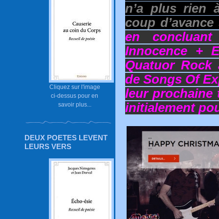
n’a plus rien 
coup d’avance 
en concluant
Innocence + E
Quatuor Rock a
de Songs Of Exp
Cliquez sur l'image
leur prochaine
ci-dessus pour en
initialement po
savoir plus...
DEUX POETES LEVENT
LEURS VERS