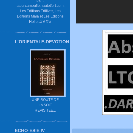
par :
latourcamoufle.hautetfort.com,
Les Editions Edilivre, Les
Editions Maia et Les Editions
Hello. /// // /// //
L'ORIENTALE-DEVOTION
UNE ROUTE DE
LA SOIE
REVISITEE...
ECHO-ESIE IV