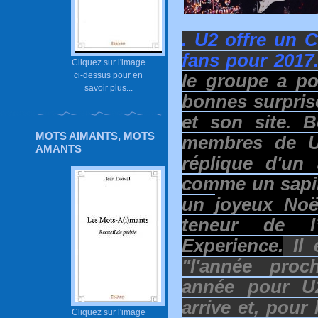
. U2 offre un 
fans pour 2017
Cliquez sur l'image
ci-dessus pour en
le groupe a po
savoir plus...
bonnes surpris
et son site. 
MOTS AIMANTS, MOTS
membres de U
AMANTS
réplique d'un
comme un sapin
un
joyeux Noël
teneur de 
Experience.
Il 
"l'année pro
année pour U
arrive et, pour
Cliquez sur l'image