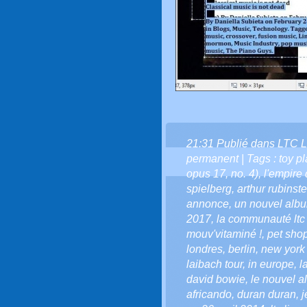
21:31 Publié dans
LTC L
permanent
| Tags :
toy p
opus 17
,
no. 4)
,
l'empire 
spielberg
,
arthur rubinste
annonce
,
un nouvel alb
2017
,
la communauté ltc l
mouv'vitaminé !
,
pet sho
londres
,
berlin
,
new york -
laibach tour
,
in europe
,
l
david bowie
,
le nouvel 
africando
,
duran duran
,
j