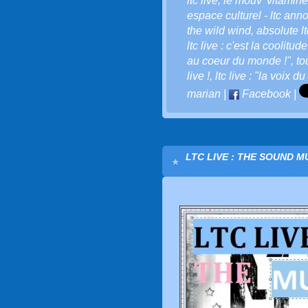
ltc live
,
le mouv' vitaminé
espace culturel - ltc ann
the wild wind
,
absolute l
ltc live : c'est la coolitude
au coeur du monde !"
,
to
live !
,
ltc live : "la voix du
marian
|
Facebook
|
LTC LIVE : THE SOUND M