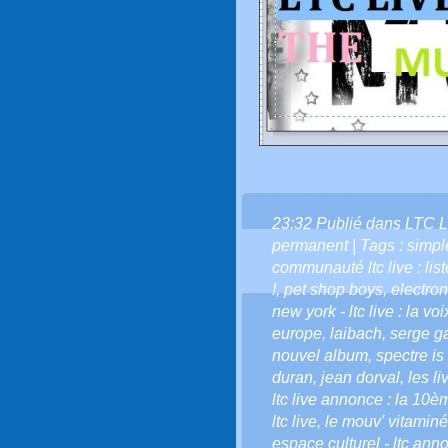
23:32 Publié dans
LTC L
permanent
| Tags :
simpl
communauté ltc live : list
!
,
pet shop boys
,
electro
new york - ltc live : la vo
europe
,
laibach
,
serge g
nouvel album
,
spectre i
duran
,
jean dorval
,
les li
ltc live annonce : la 10è
ltc live
,
le mouv' vitaminé
espace culturel - ltc ann