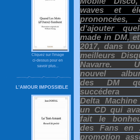
Mobile Disco
waves et éle
prononcées, 
d’ajouter que
made in DM,
et
2017, dans to
meilleurs Dis
Cliquez sur l'image
ci-dessus pour en
Navarre.
U
savoir plus...
nouvel albu
des DM qu
L'AMOUR IMPOSSIBLE
succédera 
Delta Machine
un CD qui ava
fait le bonhe
des Fans en 
promotion ass