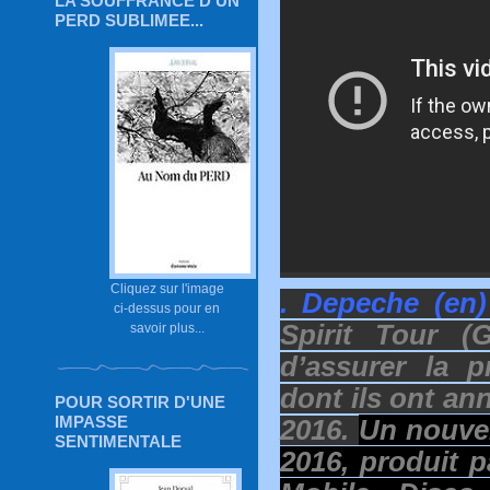
LA SOUFFRANCE D'UN
PERD SUBLIMEE...
Cliquez sur l'image
. Depeche (en
ci-dessus pour en
Spirit Tour 
savoir plus...
d’assurer la p
dont ils ont ann
POUR SORTIR D'UNE
IMPASSE
2016.
Un nouvel
SENTIMENTALE
2016, produit 