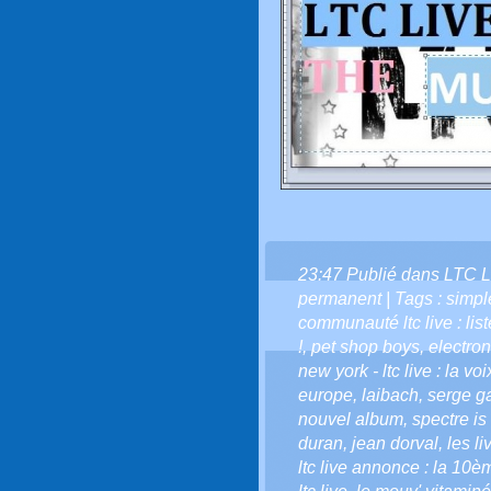
23:47 Publié dans
LTC L
permanent
| Tags :
simpl
communauté ltc live : list
!
,
pet shop boys
,
electro
new york - ltc live : la vo
europe
,
laibach
,
serge g
nouvel album
,
spectre i
duran
,
jean dorval
,
les li
ltc live annonce : la 10è