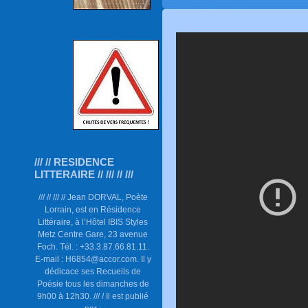
/// // RESIDENCE
LITTERAIRE // /// // ///
/// // /// // Jean DORVAL, Poète
Lorrain, est en Résidence
Littéraire, à l’Hôtel IBIS Styles
Metz Centre Gare, 23 avenue
Foch. Tél. : +33.3.87.66.81.11.
E-mail : H6854@accor.com. Il y
dédicace ses Recueils de
Poésie tous les dimanches de
9h00 à 12h30. /// / Il est publié