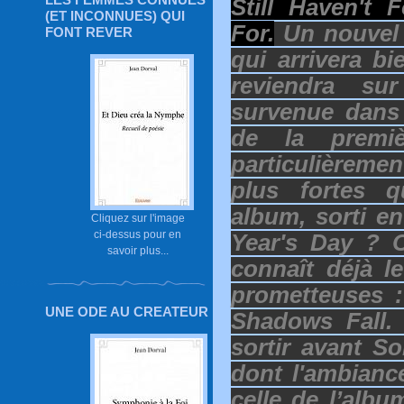
Still Haven't
(ET INCONNUES) QUI
For.
Un nouvel 
FONT REVER
qui arrivera bi
reviendra su
survenue dans 
de la premiè
particulièreme
plus fortes q
album, sorti e
Cliquez sur l'image
ci-dessus pour en
Year's Day ? 
savoir plus...
connaît déjà l
prometteuses 
UNE ODE AU CREATEUR
Shadows Fall.
sortir avant S
dont l'ambianc
celle de l’alb