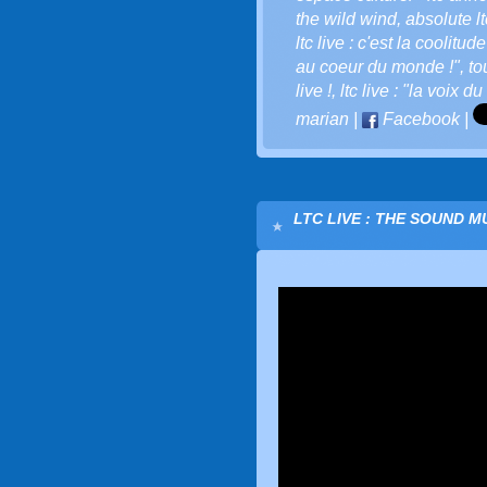
the wild wind
,
absolute l
ltc live : c'est la coolitude
au coeur du monde !"
,
to
live !
,
ltc live : "la voix du
marian
|
Facebook
|
LTC LIVE : THE SOUND M