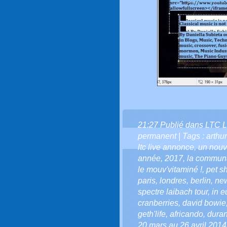
21:27 Publié dans
LTC L
permanent
| Tags :
arthur
ltc live annonce
,
un nouv
année
,
2017
,
la communau
le mouv'vitaminé !
,
pet s
paris
,
londres
,
berlin
,
new
spectre laibach tour
,
in e
cranberries
,
david bowie
geth'life
,
africando
,
dura
20 mars au 26 avril 2014