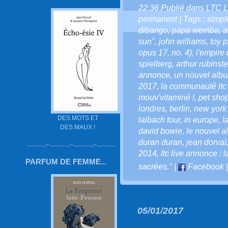
22:36 Publié dans
LTC L
permanent
| Tags :
simpl
dibango
,
papa wemba
,
a
sun"
,
john williams
,
toy 
opus 17
,
no. 4)
,
l'empire 
spielberg
,
arthur rubinste
annonce
,
un nouvel alb
2017
,
la communauté ltc l
mouv'vitaminé !
,
pet sho
londres
,
berlin
,
new york -
DES MOTS ET
laibach tour
,
in europe
,
l
DES MAUX !
david bowie
,
le nouvel 
duran duran
,
jean dorval
2014
,
ltc live annonce : 
PARFUM DE FEMME...
sacrées."
|
Facebook
05/01/2017