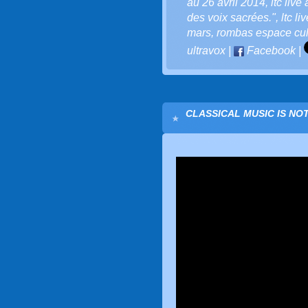
au 26 avril 2014
,
ltc liv
des voix sacrées."
,
ltc li
mars
,
rombas espace cult
ultravox
|
Facebook
|
CLASSICAL MUSIC IS NOT