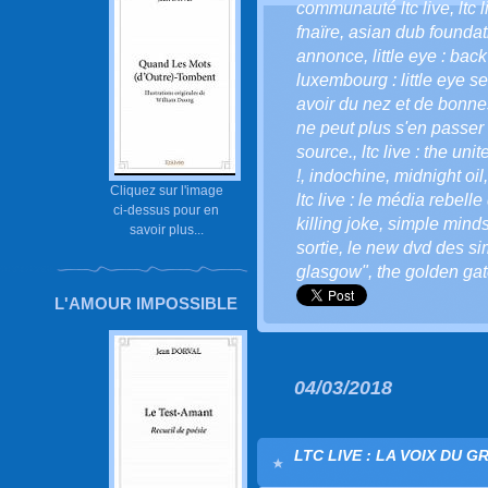
communauté ltc live
,
ltc 
fnaïre
,
asian dub foundat
annonce
,
little eye : bac
luxembourg : little eye se
avoir du nez et de bonnes
ne peut plus s'en passer 
source.
,
ltc live : the uni
!
,
indochine
,
midnight oil
Cliquez sur l'image
ltc live : le média rebelle
ci-dessus pour en
killing joke
,
simple mind
savoir plus...
sortie
,
le new dvd des s
glasgow"
,
the golden gat
L'AMOUR IMPOSSIBLE
04/03/2018
LTC LIVE : LA VOIX DU G