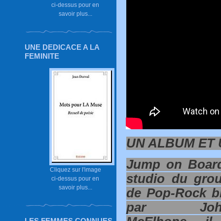
ci-dessus pour en
savoir plus...
UNE DEDICACE A LA
FEMINITE
UN ALBUM ET U
Jump on Board
Cliquez sur l'image
studio du grou
ci-dessus pour en
savoir plus...
de Pop-Rock b
par Joh
LES FEMMES CONNUES