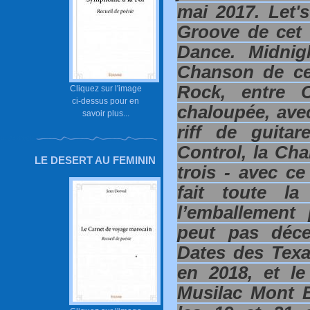
mai 2017. Let's
Groove de cet 
Dance. Midnigh
Chanson de ce
Rock, entre C
Cliquez sur l'image
ci-dessus pour en
chaloupée, avec
savoir plus...
riff de guitar
Control, la Ch
LE DESERT AU FEMININ
trois - avec ce
fait toute la
l’emballement
peut pas déce
Dates des Texa
en 2018, et l
Musilac Mont 