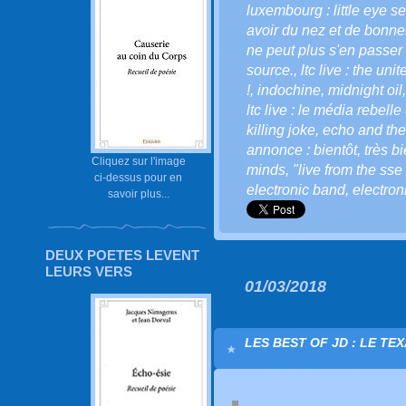
luxembourg : little eye se
avoir du nez et de bonnes
ne peut plus s'en passer 
source.
,
ltc live : the uni
!
,
indochine
,
midnight oil
ltc live : le média rebelle
killing joke
,
echo and th
annonce : bientôt
,
très bi
Cliquez sur l'image
minds
,
"live from the ss
ci-dessus pour en
electronic band
,
electron
savoir plus...
DEUX POETES LEVENT
LEURS VERS
01/03/2018
LES BEST OF JD : LE TE