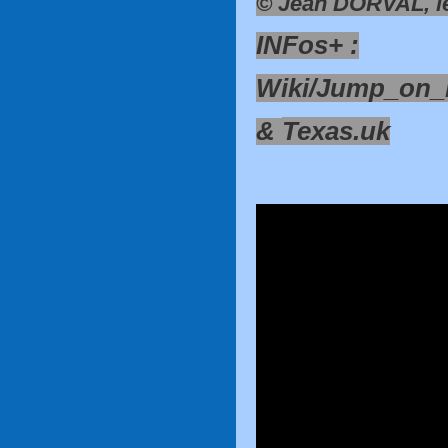
© Jean DORVAL, le 
INFos+ :
Wiki/Jump_on_
&
Texas.uk