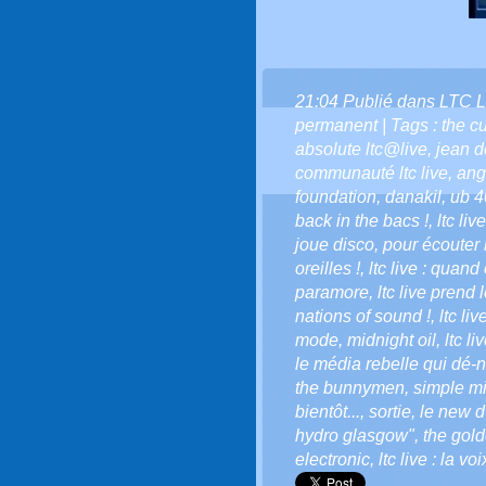
21:04 Publié dans
LTC L
permanent
| Tags :
the c
absolute ltc@live
,
jean do
communauté ltc live
,
ang
foundation
,
danakil
,
ub 4
back in the bacs !
,
ltc li
joue disco
,
pour écouter l
oreilles !
,
ltc live : quand
paramore
,
ltc live prend 
nations of sound !
,
ltc liv
mode
,
midnight oil
,
ltc li
le média rebelle qui dé-n
the bunnymen
,
simple m
bientôt...
,
sortie
,
le new d
hydro glasgow"
,
the gold
electronic
,
ltc live : la v