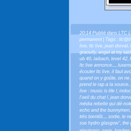
20:14 Publié dans
LTC L
permanent
| Tags :
ltc@l
live
,
ltc live
,
jean dorval
,
graoully
,
angel at my tab
ub 40
,
laibach
,
level 42
,
ltc live annonce...
,
luxemb
écouter ltc live
,
il faut av
quand on y goûte
,
on ne 
prend le rap a la source.
live : music is life !
,
indoc
l'oeil du chat !
,
jean dorva
média rebelle qui dé-note
echo and the bunnymen
très bientôt...
,
sortie
,
le n
sse hydro glasgow"
,
the 
electronic
,
paris
,
londres