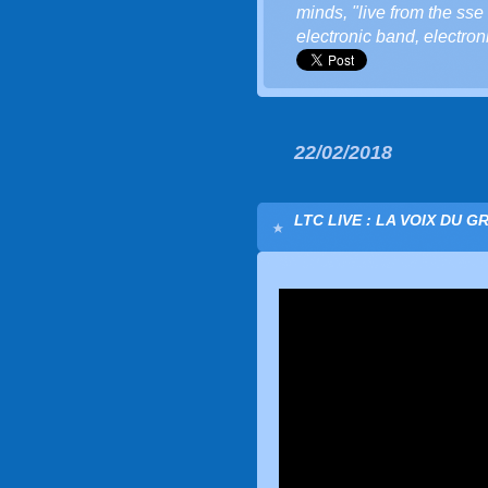
minds
,
"live from the ss
electronic band
,
electron
22/02/2018
LTC LIVE : LA VOIX DU G