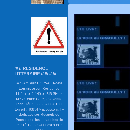
/// // RESIDENCE
LITTERAIRE // /// // ///
/// // /// // Jean DORVAL, Poète
Lorrain, est en Résidence
Littéraire, à l’Hôtel IBIS Styles
Metz Centre Gare, 23 avenue
Foch. Tél. : +33.3.87.66.81.11.
E-mail : H6854@accor.com. Il y
dédicace ses Recueils de
Poésie tous les dimanches de
9h00 à 12h30. /// / Il est publié