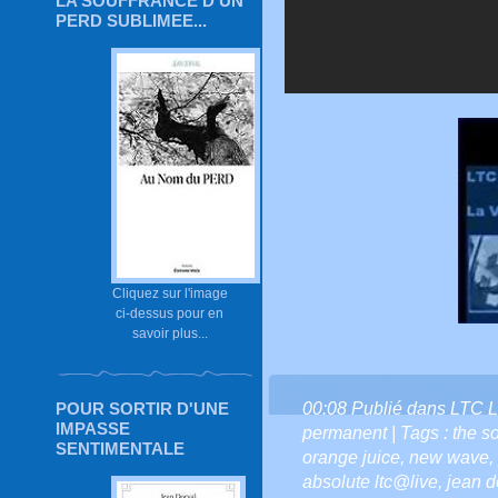
LA SOUFFRANCE D'UN
PERD SUBLIMEE...
Cliquez sur l'image
ci-dessus pour en
savoir plus...
POUR SORTIR D'UNE
00:08 Publié dans
LTC L
IMPASSE
permanent
| Tags :
the s
SENTIMENTALE
orange juice
,
new wave
,
absolute ltc@live
,
jean do