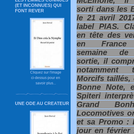
McElhone, il
(ET INCONNUES) QUI
sorti dans les 
FONT REVER
le 21 avril 201
label PIAS. Cl
en tête des ve
en France
semaine de
sortie, il comp
notamment t
Cliquez sur l'image
Morcifs taillés
ci-dessus pour en
savoir plus...
Bonne Note, e
Spiteri interpr
Grand Bonh
UNE ODE AU CREATEUR
Locomotives o
et sa Promo : 
jour en février