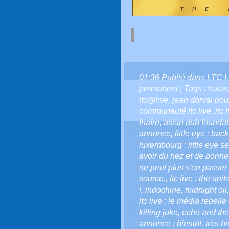
01:36 Publié dans
LTC L
permanent
| Tags :
texas
ltc@live
,
jean dorval pour
communauté ltc live
,
ltc 
fnaïre
,
asian dub foundat
annonce
,
little eye : bac
luxembourg : little eye se
avoir du nez et de bonnes
ne peut plus s'en passer 
source.
,
ltc live : the uni
!
,
indochine
,
midnight oil
ltc live : le média rebelle
killing joke
,
echo and th
annonce : bientôt
,
très bi