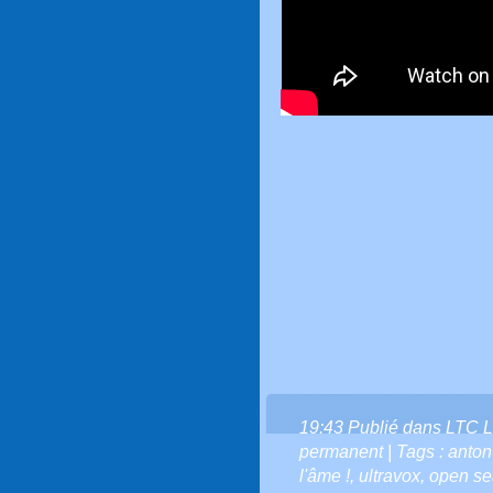
19:43 Publié dans
LTC L
permanent
| Tags :
anton
l'âme !
,
ultravox
,
open se