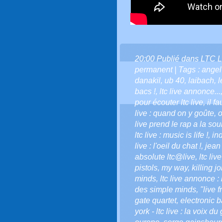
20:00 Publié dans
LTC L
permanent
| Tags :
angel
danakil
,
ub 40
,
laibach
,
l
bacs !
,
ltc live annonce...
pour écouter ltc live
,
il f
live : quand on y goûte
,
o
live prend le rap a la sou
ltc live : music is life !
,
in
live : l'oeil du chat !
,
jean 
absolute ltc@live
,
ltc liv
pistols
,
my way
,
killing j
minds
,
ltc live annonce : 
des simple minds
,
"live 
gate quartet
,
electronic 
york - ltc live : la voix du