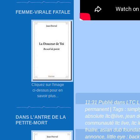
FEMME-VIRALE FATALE
Cliquez sur l'image
ci-dessus pour en
savoir plus...
11:31 Publié dans
LTC L
permanent
| Tags :
simpl
absolute ltc@live
,
jean do
DANS L'ANTRE DE LA
PETITE-MORT
communauté ltc live
,
ltc 
fnaïre
,
asian dub foundat
annonce
,
little eye : bac