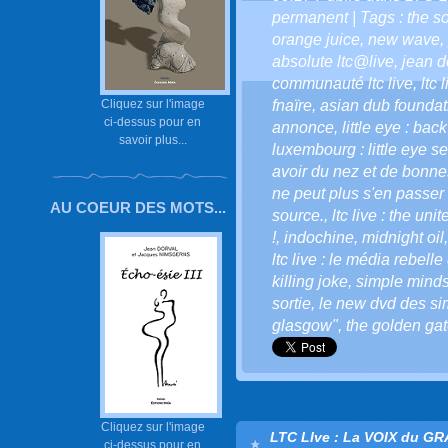
permanent
| Tags :
the s
orange juice
,
new wave
,
absolute ltc@live
,
jean do
communauté ltc live
,
ltc 
Cliquez sur l'image
fnaïre
,
asian dub foundat
ci-dessus pour en
annonce
,
little eye : bac
savoir plus...
luxembourg : little eye se
avoir du nez et de bonnes
ne peut plus s'en passer 
AU COEUR DES MOTS...
source.
,
ltc live : the uni
!
,
indochine
,
midnight oil
ltc live : le média rebelle
killing joke
,
simple mind
sortie
,
le new dvd des s
glasgow"
,
the golden gat
Cliquez sur l'image
LTC LIve : La VOIX du G
ci-dessus pour en