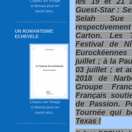
les 19 et 21 a
Cliquez sur l'image
ci-dessus pour en
Guest-Star : Se
savoir plus...
Selah Sue 
respectivement
UN ROMANTISME
Carton. Les 
ECHEVELE
Festival de N
Eurockéennes 
juillet ; à la P
03 juillet ; et 
2018 de Narbo
Groupe Franc
Français souti
de Passion. P
Cliquez sur l'image
ci-dessus pour en
Tournée qui b
savoir plus...
Texas !