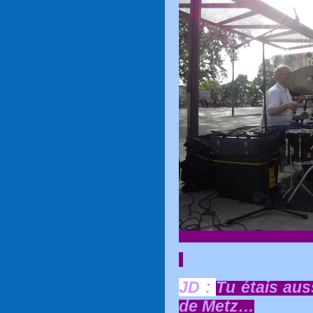
JD :
Tu étais aus
de Metz…