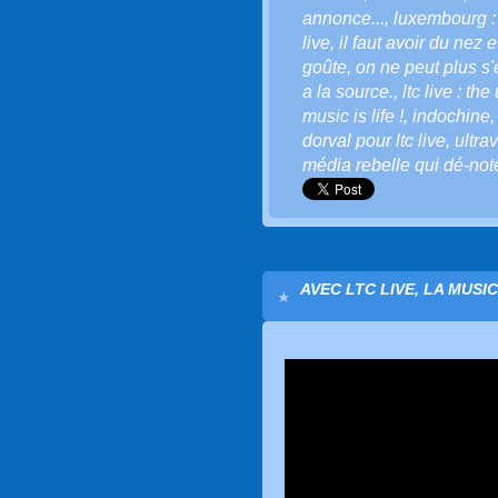
annonce...
,
luxembourg : 
live
,
il faut avoir du nez 
goûte
,
on ne peut plus s'
a la source.
,
ltc live : th
music is life !
,
indochine
dorval pour ltc live
,
ultra
média rebelle qui dé-note
AVEC LTC LIVE, LA MUSI