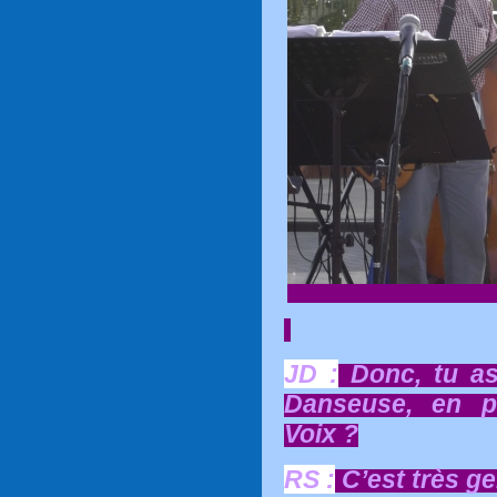
JD :
Donc, tu as
Danseuse, en pl
Voix ?
RS :
C’est très gen