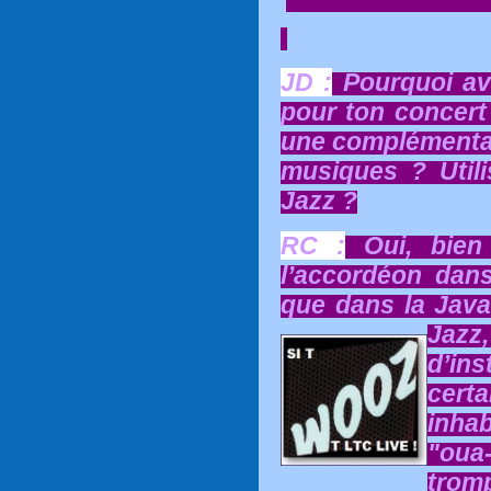
JD :
Pourquoi avo
pour ton concert 
une complémentar
musiques ? Utili
Jazz ?
RC :
Oui, bien 
l’accordéon dan
que dans la Java
Jazz
d’in
cer
inha
"oua-
tromp