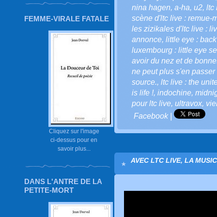
nina hagen
,
a-ha
,
u2
,
ltc
scène d'ltc live : remue-
FEMME-VIRALE FATALE
les zizikales d'ltc live : l
annonce
,
little eye : bac
luxembourg : little eye se
avoir du nez et de bonnes
ne peut plus s'en passer 
source.
,
ltc live : the uni
is life !
,
indochine
,
midnig
pour ltc live
,
ultravox
,
vi
Facebook
|
Cliquez sur l'image
ci-dessus pour en
savoir plus...
AVEC LTC LIVE, LA MUSI
DANS L'ANTRE DE LA
PETITE-MORT