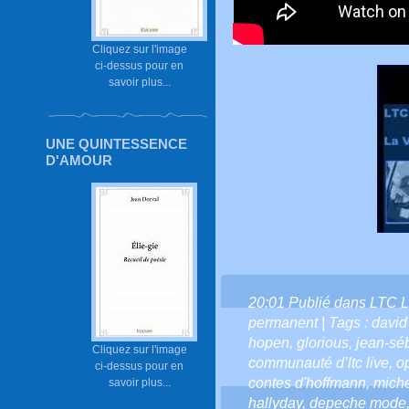
Cliquez sur l'image
ci-dessus pour en
savoir plus...
UNE QUINTESSENCE
D'AMOUR
20:01 Publié dans
LTC L
permanent
| Tags :
david
hopen
,
glorious
,
jean-sé
Cliquez sur l'image
communauté d’ltc live
,
o
ci-dessus pour en
contes d'hoffmann
,
miche
savoir plus...
hallyday
,
depeche mode