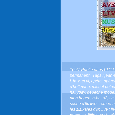
10:47 Publié dans
LTC L
permanent
| Tags :
jean-
i
,
iv
,
v
,
et vi
,
opéra
,
opéret
d'hoffmann
,
michel polna
hallyday
,
depeche mode
nina hagen
,
a-ha
,
u2
,
ltc
scène d'ltc live : remue-
les zizikales d'ltc live : l
annonce
,
little eye : bac