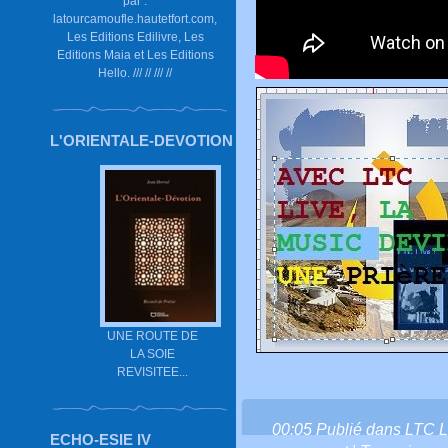
par :
latourcamoufle.hautetfort.com,
Les Editions Edilivre, Les
Editions Maia et Les Editions
Hello. /// // /// //
L'ORIENTALE-DEVOTION
UNE ROUTE DE
LA SOIE
REVISITEE...
00:05 Publié dans
LTC L
ECHO-ESIE IV