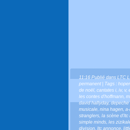
11:16 Publié dans
LTC L
permanent
| Tags :
hope
de noël
,
cantates i
,
iv
,
v
,
les contes d'hoffmann
,
m
david hallyday
,
depeche
musicale
,
nina hagen
,
a-
stranglers
,
la scène d'ltc
simple minds
,
les zizikal
division
,
ltc annonce
,
lit