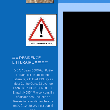
/// // RESIDENCE
LITTERAIRE // /// // ///
/// // /// // Jean DORVAL, Poète
Lorrain, est en Résidence
Littéraire, à l’Hôtel IBIS Styles
Metz Centre Gare, 23 avenue
Foch. Tél. : +33.3.87.66.81.11.
E-mail : H6854@accor.com. Il y
dédicace ses Recueils de
Poésie tous les dimanches de
9h00 à 12h30. /// / Il est publié