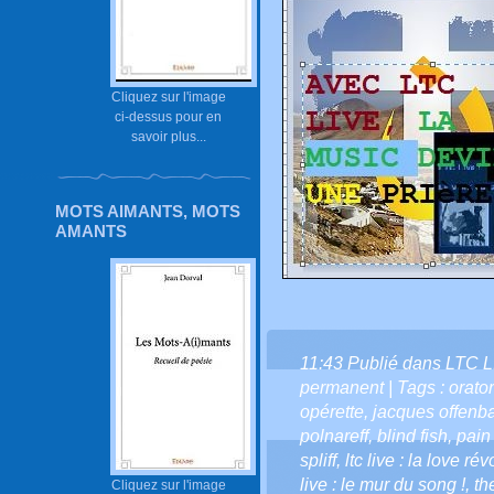
Cliquez sur l'image
ci-dessus pour en
savoir plus...
MOTS AIMANTS, MOTS
AMANTS
11:43 Publié dans
LTC L
permanent
| Tags :
orato
opérette
,
jacques offenb
polnareff
,
blind fish
,
pain
spliff
,
ltc live : la love r
live : le mur du song !
,
th
Cliquez sur l'image