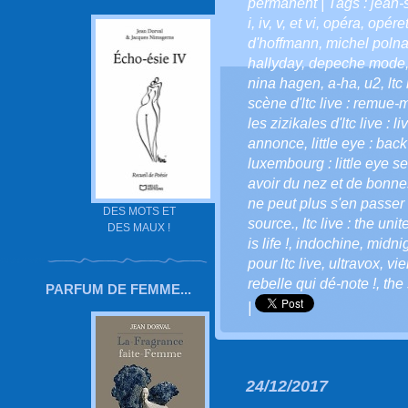
permanent
| Tags :
jean-
i
,
iv
,
v
,
et vi
,
opéra
,
opéret
d'hoffmann
,
michel polna
hallyday
,
depeche mode
nina hagen
,
a-ha
,
u2
,
ltc
scène d'ltc live : remue-
les zizikales d'ltc live : l
annonce
,
little eye : bac
luxembourg : little eye se
avoir du nez et de bonnes
ne peut plus s'en passer 
DES MOTS ET
source.
,
ltc live : the uni
DES MAUX !
is life !
,
indochine
,
midnig
pour ltc live
,
ultravox
,
vi
rebelle qui dé-note !
,
the 
PARFUM DE FEMME...
|
24/12/2017