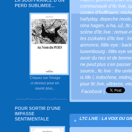
LA SOUFFRANCE D'UN
PERD SUBLIMEE...
communauté d’ltc live
,
o
contes d'hoffmann
,
miche
hallyday
,
depeche mode
nina hagen
,
a-ha
,
u2
,
ltc
scène d'ltc live : remue-
les zizikales d'ltc live : l
annonce
,
little eye : bac
luxembourg : little eye se
avoir du nez et de bonnes
ne peut plus s'en passer 
source.
,
ltc live : the uni
is life !
,
indochine
,
midnig
Cliquez sur l'image
ci-dessus pour en
pour ltc live
,
ultravox
,
vi
savoir plus...
Facebook
|
POUR SORTIR D'UNE
IMPASSE
LTC LIVE : LA VOIX DU G
SENTIMENTALE