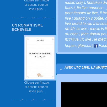
Cliquez sur l'image
music only !
,
hoboken div
ci-dessus pour en
bacs !
,
ltc live annonce...
savoir plus...
pour écouter ltc live
,
il f
live : quand on y goûte
,
o
live prend le rap a la sou
UN ROMANTISME
ub 40
,
ltc live : music is li
ECHEVELE
du chat !
,
jean dorval pour
ltc@live
,
ltc live : le méd
hopen
,
glorious
|
Face
AVEC LTC LIVE, LA MUSI
Cliquez sur l'image
ci-dessus pour en
savoir plus...