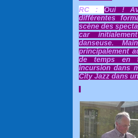
RC :
Oui ! Av
différentes form
scène des specta
car initialeme
danseuse. Mai
principalement au
de temps en te
incursion dans m
City Jazz dans un