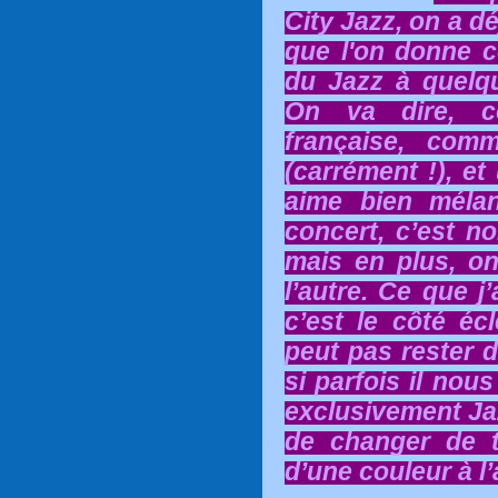
City Jazz, on a dé
que l'on donne c
du Jazz à quelq
On va dire, c
française, com
(carrément !), et
aime bien méla
concert, c’est n
mais en plus, o
l’autre. Ce que j
c’est le côté é
peut pas rester
si parfois il nou
exclusivement Jaz
de changer de t
d’une couleur à l’