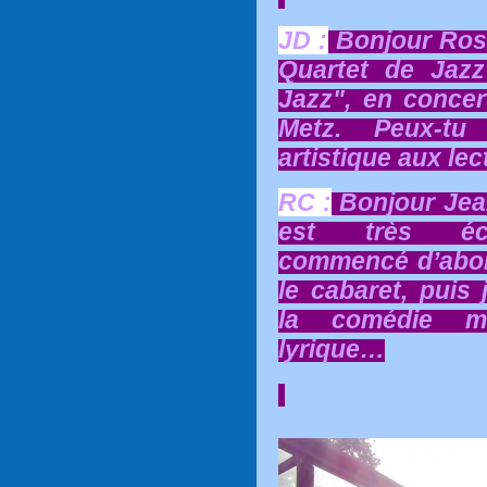
JD :
Bonjour Rose
Quartet de Jaz
Jazz", en concer
Metz. Peux-tu
artistique aux le
RC :
Bonjour Jea
est très écl
commencé d’abord
le cabaret, puis 
la comédie m
lyrique…