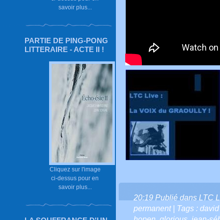
savoir plus...
PARTIE DE PING-PONG
LITTERAIRE - ACTE II !
Cliquez sur l'image
ci-dessus pour en
savoir plus...
20:19 Publié dans
LTC L
permanent
| Tags :
david
hopen
,
glorious
,
jean-sé