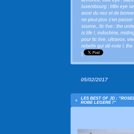
luxembourg : little eye se
avoir du nez et de bonnes
ne peut plus s'en passer 
source.
,
ltc live : the uni
is life !
,
indochine
,
midnig
pour ltc live
,
ultravox
,
vi
rebelle qui dé-note !
,
the 
|
05/02/2017
LES BEST OF JD : "ROSE
ROBE LEGERE !"