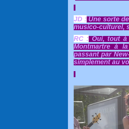
JD :
Une sorte de
musico-culturel, 
RC :
Oui, tout à 
Montmartre à l
passant par New-
simplement au vo