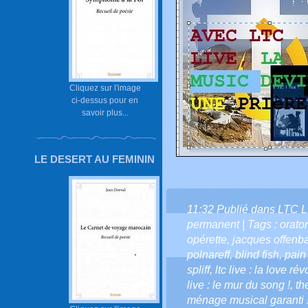
Cliquez sur l'image
ci-dessus pour en
savoir plus...
LE DESERT AU FEMININ
11:32 Publié dans
LTC L
permanent
| Tags :
orato
opérette
,
jacques offenb
polnareff
,
blind fish
,
pain
spliff
,
ltc live : la love r
live : le mur du song !
,
th
ménage musical garanti 