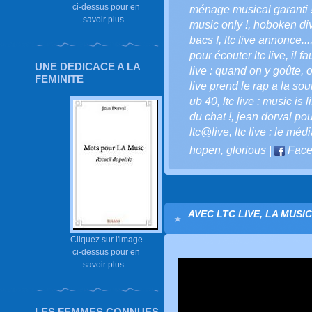
ci-dessus pour en
ménage musical garanti 
savoir plus...
music only !
,
hoboken div
bacs !
,
ltc live annonce...
pour écouter ltc live
,
il f
UNE DEDICACE A LA
live : quand on y goûte
,
o
FEMINITE
live prend le rap a la sou
ub 40
,
ltc live : music is li
du chat !
,
jean dorval pour
ltc@live
,
ltc live : le méd
hopen
,
glorious
|
Face
AVEC LTC LIVE, LA MUSI
Cliquez sur l'image
ci-dessus pour en
savoir plus...
LES FEMMES CONNUES