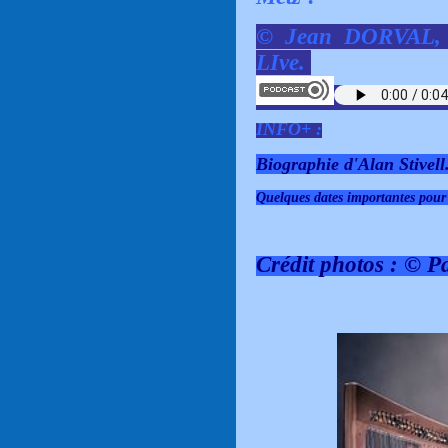
© Jean DORVAL, l
LIve.
INFO+ :
Biographie d'Alan Stivell
Quelques dates importantes pour 
Crédit photos : © P