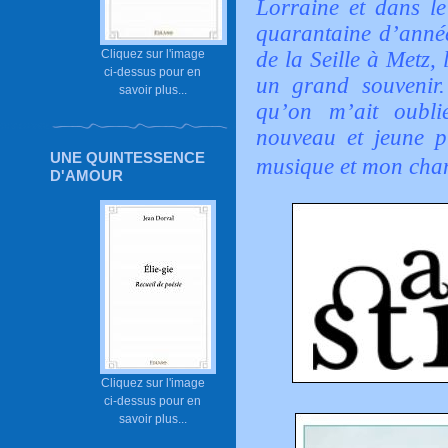
Lorraine et dans l
quarantaine d’année
Cliquez sur l'image
de la Seille à Metz,
ci-dessus pour en
un grand souvenir.
savoir plus...
qu’on m’ait oubli
nouveau et jeune p
UNE QUINTESSENCE
musique et mon chan
D'AMOUR
Cliquez sur l'image
ci-dessus pour en
savoir plus...