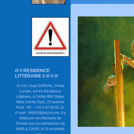
/// // RESIDENCE
LITTERAIRE // /// // ///
/// // /// // Jean DORVAL, Poète
Lorrain, est en Résidence
Littéraire, à l’Hôtel IBIS Styles
Metz Centre Gare, 23 avenue
Foch. Tél. : +33.3.87.66.81.11.
E-mail : H6854@accor.com. Il y
dédicace ses Recueils de
Poésie tous les dimanches de
9h00 à 12h30. /// / Il est publié