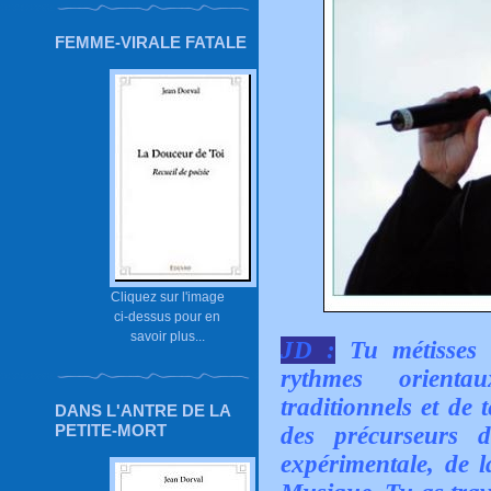
FEMME-VIRALE FATALE
Cliquez sur l'image
ci-dessus pour en
savoir plus...
JD :
Tu métisses l
rythmes orienta
traditionnels et de
DANS L'ANTRE DE LA
PETITE-MORT
des précurseurs d
expérimentale, de l