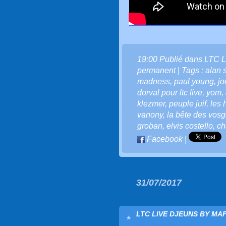
19:00 Publié dans
LTC L
permanent
| Tags :
alan s
madness
,
paul young
,
jo
dorval pour ltc live
,
yom
,
klezmer
,
peuple juif
,
les 
vanony
,
la bête des vos
groban
,
elvis costello
,
ch
Facebook
|
31/07/2017
LTC LIVE DJEUNS BY MAF