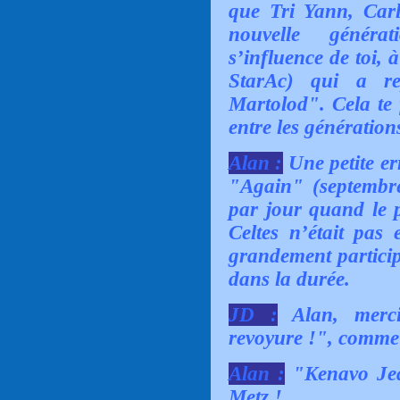
que Tri Yann, Carl
nouvelle généra
s’influence de toi,
StarAc) qui a re
Martolod". Cela te 
entre les génération
Alan :
Une petite e
"Again" (septembr
par jour quand le 
Celtes n’était pas 
grandement particip
dans la durée.
JD :
Alan, merci
revoyure !", comme 
Alan :
"Kenavo Jea
Metz !