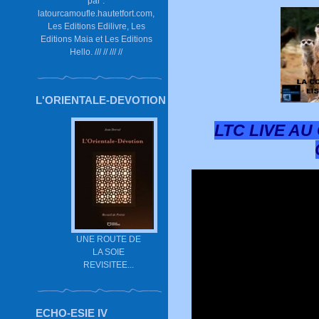
par :
latourcamoufle.hautetfort.com,
Les Editions Edilivre, Les
Editions Maia et Les Editions
Hello. /// // /// //
L'ORIENTALE-DEVOTION
LTC LIVE A
UNE ROUTE DE
LA SOIE
REVISITEE...
ECHO-ESIE IV