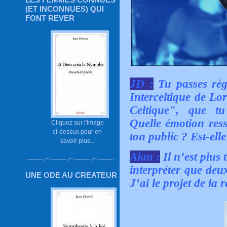
(ET INCONNUES) QUI
FONT REVER
JD :
Tu passes rég
Interceltique de Lo
Celtique", que tu 
Quelle émotion ress
Cliquez sur l'image
ci-dessus pour en
ton public ? Est-ell
savoir plus...
Alan :
Il n’est plus
interpréter que deu
UNE ODE AU CREATEUR
J’ai le projet de la