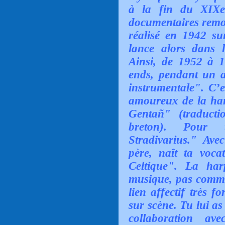
à la fin du XIXe 
documentaires remon
réalisé en 1942 su
lance alors dans l
Ainsi, de 1952 à 19
ends, pendant un an
instrumentale". C’e
amoureux de la har
Gentañ" (traduct
breton). Pour 
Stradivarius." Ave
père, naît ta voc
Celtique". La har
musique, pas comme 
lien affectif très f
sur scène. Tu lui as
collaboration ave