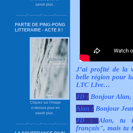
savoir plus...
PARTIE DE PING-PONG
LITTERAIRE - ACTE II !
J’ai profité de la 
belle région pour l
LTC LIve…
JD :
Bonjour Alan, 
Cliquez sur l'image
Alan :
Bonjour Jean 
ci-dessus pour en
savoir plus...
JD :
Alan, tu 
français", mais tu 