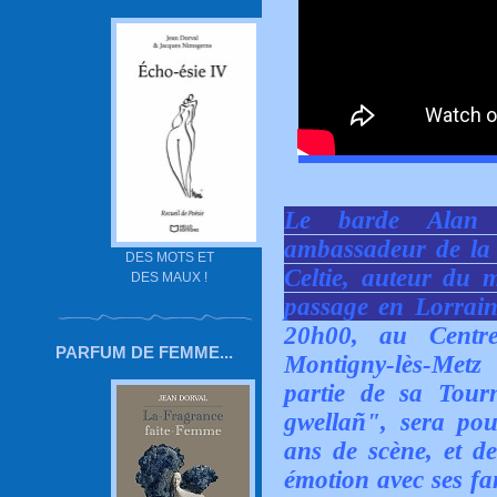
Le barde Alan S
ambassadeur de la m
DES MOTS ET
Celtie, auteur du 
DES MAUX !
passage en Lorrain
20h00, au Centr
PARFUM DE FEMME...
Montigny-lès-Metz 
partie de sa Tour
gwellañ", sera pou
ans de scène, et d
émotion avec ses fan