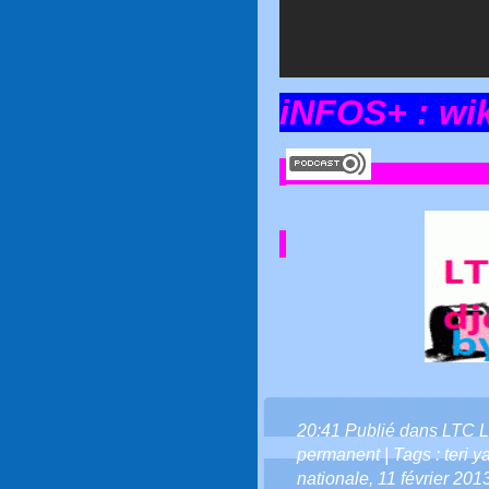
iNFOS+ :
wi
20:41 Publié dans
LTC L
permanent
| Tags :
teri 
nationale
,
11 février 201