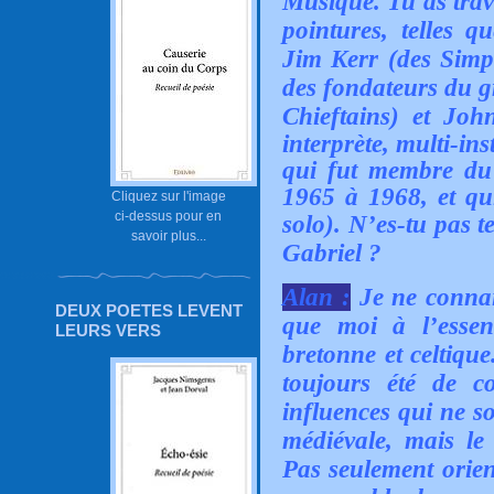
Musique. Tu as trav
pointures, telles 
Jim Kerr (des Sim
des fondateurs du g
Chieftains) et Jo
interprète, multi-in
qui fut membre du
1965 à 1968, et qu
Cliquez sur l'image
ci-dessus pour en
solo)
.
N’es-tu pas te
savoir plus...
Gabriel ?
Alan :
Je ne connai
DEUX POETES LEVENT
que moi à l’essenc
LEURS VERS
bretonne et celtique
toujours été de c
influences qui ne s
médiévale, mais le
Pas seulement orient