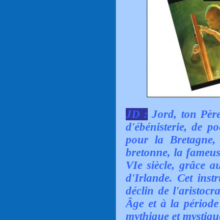
JD :
Jord, ton Père 
d'ébénisterie, de p
pour la Bretagne, 
bretonne, la fameus
VIe siècle, grâce a
d'Irlande. Cet inst
déclin de l'aristoc
Âge et à la période
mythique et mystiqu