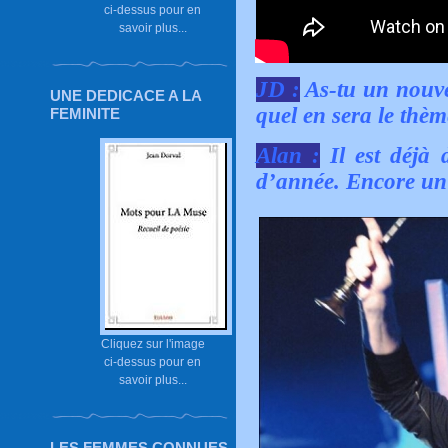
ci-dessus pour en
savoir plus...
JD :
As-tu un nouvel
UNE DEDICACE A LA
quel en sera le thèm
FEMINITE
Alan :
Il est déjà 
d’année. Encore un 
Cliquez sur l'image
ci-dessus pour en
savoir plus...
LES FEMMES CONNUES