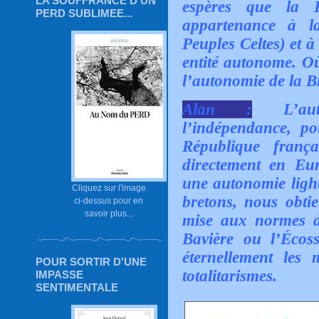
LA SOUFFRANCE D'UN
espères que la 
PERD SUBLIMEE...
appartenance à l
Peuples Celtes) et 
entité autonome. O
l’autonomie de la B
Alan :
L’auto
l’indépendance, p
République franç
directement en Eu
une autonomie light
Cliquez sur l'image
bretons, nous obt
ci-dessus pour en
savoir plus...
mise aux normes d
Bavière ou l’Écos
éternellement les 
POUR SORTIR D'UNE
totalitarismes.
IMPASSE
SENTIMENTALE