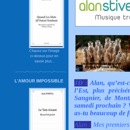
Cliquez sur l'image
ci-dessus pour en
savoir plus...
L'AMOUR IMPOSSIBLE
JD :
Alan, qu’est-
l’Est, plus préci
Sangnier, de Monti
samedi prochain ? V
as-tu beaucoup de f
Alan :
Mes premiers 