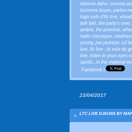
étienne daho
,
comme un 
lucienne boyer
,
parlez-m
logo solo d'ltc live
,
vilvad
talk takl
,
the party's over
,
ambre
,
the promise
,
when
radio classique
,
madnes
young
,
joe jackson
,
u2 l
live
,
ltc live : la voix du g
live
,
listen to your eyes en
spirits...in the material 
Facebook
|
23/04/2017
LTC LIVE DJEUNS BY MAF (