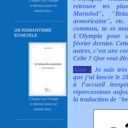
Cliquez sur l'image
retrouve tes pl
ci-dessus pour en
savoir plus...
Martolod", "Br
armoricaine", etc.
commun, tu es mon
UN ROMANTISME
L’Olympia pour u
ECHEVELE
février dernier. Ce
autres, c’est une co
Celte ? Que veut di
Alan :
Je suis très
que j’ai lancée le 2
à l’accueil inesp
répercussions aujou
la traduction de "be
Cliquez sur l'image
ci-dessus pour en
savoir plus...