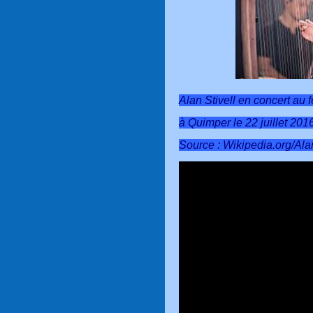
Alan Stivell en concert au 
à Quimper le 22 juillet 201
Source :
Wikipedia.org/Ala