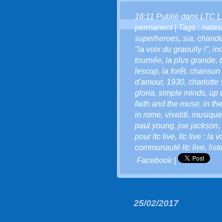
16:11 Publié dans
LTC L
permanent
| Tags :
natas
superheroes
,
sia
,
chande
"la voix du graoully !"
,
in
tournée
,
la plus grande
,
lescop
,
la forêt
,
chanson 
d'amour
,
1930
,
charlotte
gloria
,
simple minds
,
up 
faith and the muse
,
in th
in rome
,
vivaldi
,
musique
paul young
,
joe jackson
,
pour ltc live
,
ltc live : la 
communauté ltc live
,
list
Facebook
|
25/02/2017