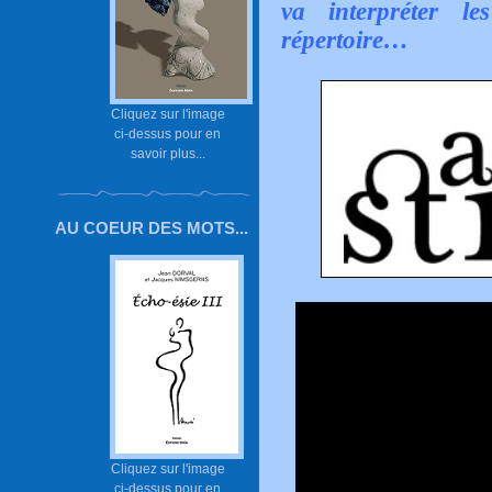
va interpréter l
répertoire…
Cliquez sur l'image
ci-dessus pour en
savoir plus...
AU COEUR DES MOTS...
Cliquez sur l'image
ci-dessus pour en