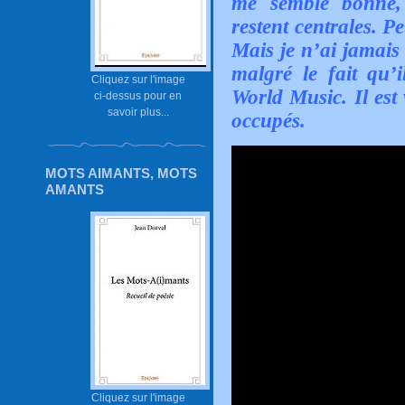
me semble bonne
restent centrales. P
Mais je n’ai jamais 
malgré le fait qu’i
Cliquez sur l'image
World Music. Il est 
ci-dessus pour en
savoir plus...
occupés.
MOTS AIMANTS, MOTS
AMANTS
Cliquez sur l'image