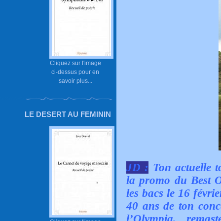
Cliquez sur l'image
ci-dessus pour en
savoir plus...
LE DESERT AU FEMININ
JD :
Ton actuelle t
la promo du Best O
les bacs le 16 févr
40 ans de ton conce
l’Olympia, remas