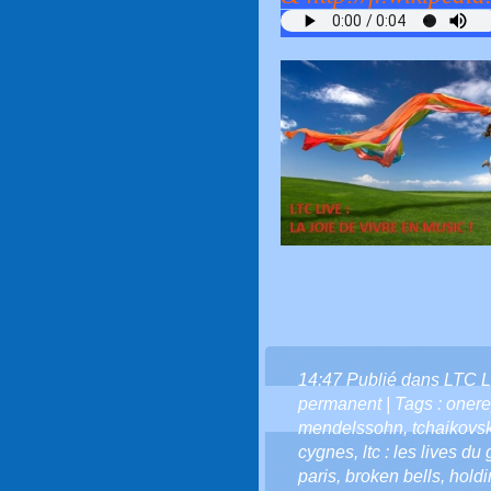
14:47 Publié dans
LTC L
permanent
| Tags :
onere
mendelssohn
,
tchaikovs
cygnes
,
ltc : les lives du
paris
,
broken bells
,
holdi