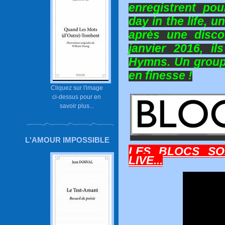
enregistrent pour
day in the life, un
après une disco
janvier 2016, il
Hymns. Un groupe
en finesse !
Cliquez sur l'image
ci-dessus pour en
savoir plus...
L'AMOUR IMPOSSIBLE
LES BLOCS SO
LIVE...