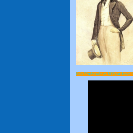
Felix Mendelssohn en 1839 par James 