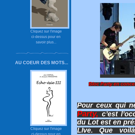
Cliquez sur l'image
ci-dessus pour en
savoir plus...
AU COEUR DES MOTS...
Bloc Party en conce
Pour ceux qui n
Party,
c’est l’o
du Lot est en pr
LIve. Que voil
Cliquez sur l'image
ci-dessus pour en