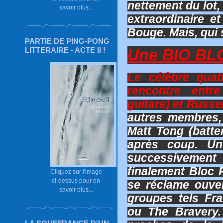
nettement du lot,
savoir plus...
extraordinaire 
Bouge. Mais, qui 
PARTIE DE PING-PONG
Une BIO BLO
LITTERAIRE - ACTE II !
Le célèbre qua
rencontre entr
guitare) et Russel
autres membres,
Matt Tong (batter
après coup. U
successivement
finalement Bloc 
Cliquez sur l'image
ci-dessus pour en
se réclame ouve
savoir plus...
groupes tels Fr
ou The Bravery.