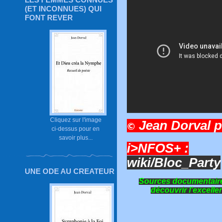
(ET INCONNUES) QUI
FONT REVER
Cliquez sur l'image
Jean Dorval p
©
ci-dessus pour en
savoir plus...
i>NFOS+ :
wiki/Bloc_Party
UNE ODE AU CREATEUR
Sources documentaire
découvrir l’excellen