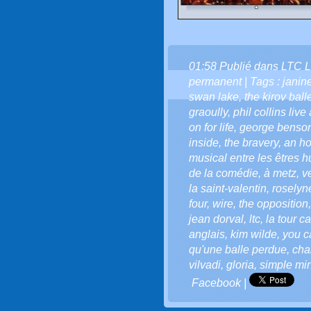
01:58 Publié dans
LTC L
permanent
| Tags :
janin
swan lake
,
the kirov ball
graoully
,
phil collins live
on for life
,
george benso
inside
,
the bravery
,
an ho
musical entre les êtres 
de la comédie
,
à metz
,
v
la saint-valentin
,
roselyne
four
,
wire
,
the opposition
jean dorval
,
ltc
,
la tour c
anglais
,
kim wilde
,
you 
qu'une balle perdue
,
cha
vilvadi
,
gloria
,
simple mi
Facebook
|