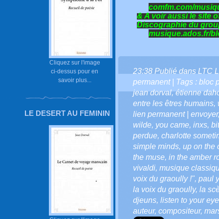
comfm.com/musiqu
&
A voir aussi le site o
Discographie
du grou
musique.ados.fr/bl
Cliquez sur l'image
23:38 Publié dans
LTC L
ci-dessus pour en
savoir plus...
permanent
| Tags :
bloc p
jean dorval
,
étienne dah
entre les êtres humains
,
LE DESERT AU FEMININ
lien permanent | envoyer
wilde
,
you came
,
inxs
,
bi
perdue
,
charlotte somet
simple minds
,
up on the 
the muse
,
in the amber 
vivaldi
,
musique classiq
voix du graoully !"
,
paul 
la voix du graoully
,
la scè
djeuns
,
listen to your eye
auteur
,
compositeur
,
mars