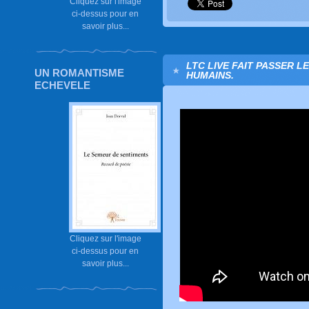
Cliquez sur l'image
ci-dessus pour en
savoir plus...
LTC LIVE FAIT PASSER 
UN ROMANTISME
HUMAINS.
ECHEVELE
Cliquez sur l'image
ci-dessus pour en
savoir plus...