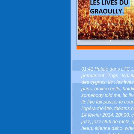
01:41 Publié dans
LTC L
permanent
| Tags :
tchai
des cygnes
,
ltc : les liv
paris
,
broken bells
,
holdi
somebody told me
,
ltc li
ltc live fait passer le co
l'opéra-théâtre
,
théatris b
14 février 2014
,
20h00
,
c
jazz
,
jazz club de metz
,
g
heart
,
étienne daho
,
whit