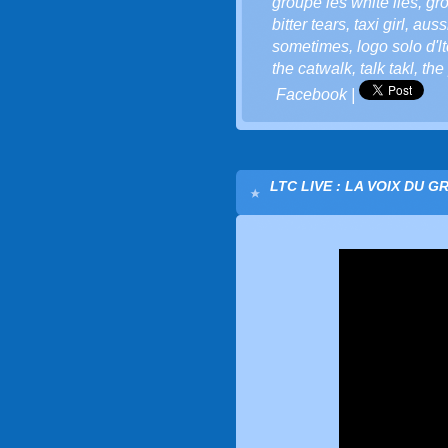
groupe les white lies
,
gr
bitter tears
,
taxi girl
,
auss
sometimes
,
logo solo d'lt
the catwalk
,
talk takl
,
the
Facebook
|
LTC LIVE : LA VOIX DU G