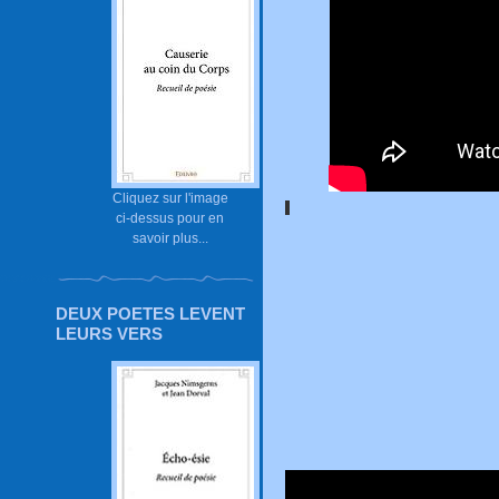
Cliquez sur l'image
ci-dessus pour en
savoir plus...
DEUX POETES LEVENT
LEURS VERS