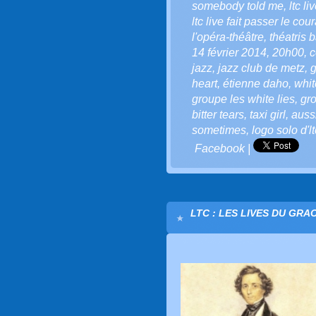
somebody told me
,
ltc li
ltc live fait passer le co
l'opéra-théâtre
,
théatris b
14 février 2014
,
20h00
,
c
jazz
,
jazz club de metz
,
g
heart
,
étienne daho
,
whit
groupe les white lies
,
gr
bitter tears
,
taxi girl
,
auss
sometimes
,
logo solo d'lt
Facebook
|
LTC : LES LIVES DU GRA