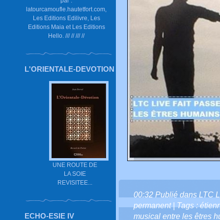
par :
latourcamoufle.hautetfort.com,
Les Editions Edilivre, Les
Editions Maia et Les Editions
Hello. /// // /// //
L'ORIENTALE-DEVOTION
UNE ROUTE DE
LA SOIE
REVISITEE...
00:32 Publié dans
LTC L
permanent
| Tags :
étien
ECHO-ESIE IV
musical entre les êtres 