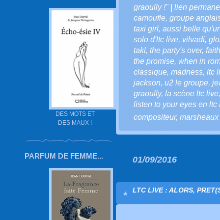
graoully !" | lien permane
camoufle
,
groupe anglai
taxi girl
,
aussi belle qu'u
solo d'ltc live
,
vilvadi
,
glo
takl
,
the party's over
,
fait
the promise
,
when in ro
classique
,
madness
,
ltc 
jackson
,
u2 le groupe
,
je
graoully
,
la scène ltc live
listen to your eyes en ltc 
DES MOTS ET
compositeur
,
marsheaux
DES MAUX !
PARFUM DE FEMME...
01/09/2016
LTC LIVE : ALORS, PRET