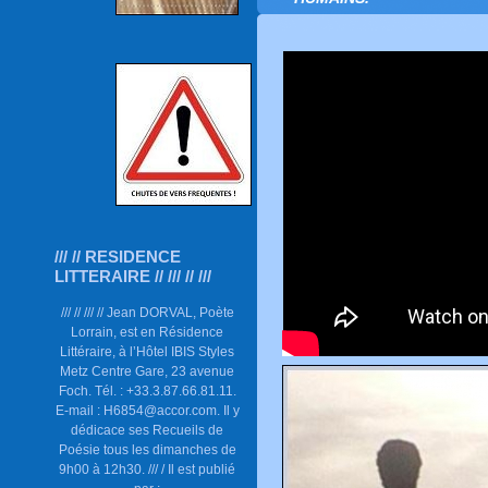
/// // RESIDENCE
LITTERAIRE // /// // ///
/// // /// // Jean DORVAL, Poète
Lorrain, est en Résidence
Littéraire, à l’Hôtel IBIS Styles
Metz Centre Gare, 23 avenue
Foch. Tél. : +33.3.87.66.81.11.
E-mail : H6854@accor.com. Il y
dédicace ses Recueils de
Poésie tous les dimanches de
9h00 à 12h30. /// / Il est publié