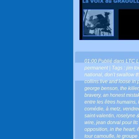
01:00 Publié dans
LTC L
permanent
| Tags :
jim t
national
,
don't swallow t
collins live and loose in 
george benson
,
the killer
bravery
,
an honest mista
entre les êtres humains
,
comédie
,
à metz
,
vendred
saint-valentin
,
roselyne &
wire
,
jean dorval pour ltc 
opposition
,
in the heart
,
tour camoufle
,
le groupe 