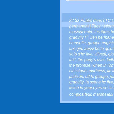
22:32 Publié dans
LTC L
permanent
| Tags :
étien
musical entre les êtres 
graoully !" | lien permane
camoufle
,
groupe anglai
taxi girl
,
aussi belle qu'u
solo d'ltc live
,
vilvadi
,
glo
takl
,
the party's over
,
fait
the promise
,
when in ro
classique
,
madness
,
ltc 
jackson
,
u2 le groupe
,
je
graoully
,
la scène ltc live
listen to your eyes en ltc 
compositeur
,
marsheaux