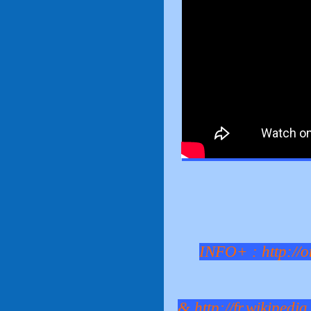
INFO+ :
http://
&
http://fr.wikipedi