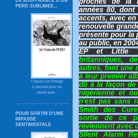
proches de la 
LA SOUFFRANCE D'UN
PERD SUBLIMEE...
années 80, dont 
accents, avec en 
renouvelle grand
présente pour la
au public, en 200
EP et Little
britanniques, 
autres, font une 
à leur premier al
Cliquez sur l'image
dû à la façon de 
ci-dessus pour en
nigérienne et o
savoir plus...
n'est pas sans 
Smith des Cure
POUR SORTIR D'UNE
sortie de ce p
IMPASSE
SENTIMENTALE
reviennent avec u
Silent Alarm Re