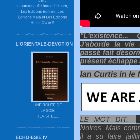
par :
latourcamoufle.hautetfort.com,
Les Editions Edilivre, Les
Editions Maia et Les Editions
Hello. /// // /// //
"L'existence..
J'aborde la vie
L'ORIENTALE-DEVOTION
passé fait désorm
présent échappe à
Ian Curtis in le 
UNE ROUTE DE
LA SOIE
REVISITEE...
LE MOT DIT. -
"
Noires. Mais comm
il a su faire jai
ECHO-ESIE IV