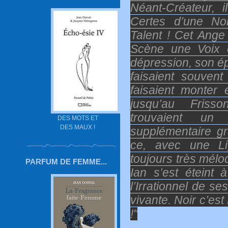
Néant-Créateur, 
Certes d’une Noi
Talent ! Cet Ange
Scène une Voix 
dépression, son
ép
faisaient souvent
faisaient monter
jusqu’au Friss
trouvaient un
DES MOTS ET
DES MAUX !
supplémentaire g
ce, avec une Li
toujours très mél
PARFUM DE FEMME...
Ian s’est éteint 
l’Irrationnel de s
vivante. Noir c’est 
!"