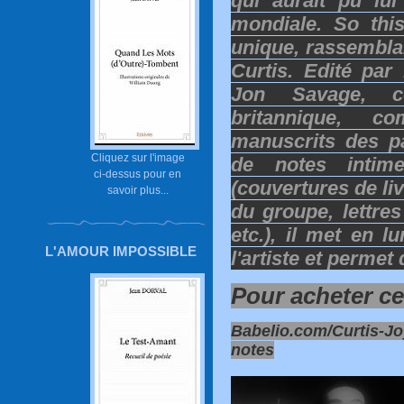
qui aurait pu lu
mondiale. So thi
unique, rassemblan
Curtis. Edité par
Jon Savage, cé
britannique, c
manuscrits des p
Cliquez sur l'image
de notes intime
ci-dessus pour en
(couvertures de li
savoir plus...
du groupe, lettres
etc.), il met en l
L'AMOUR IMPOSSIBLE
l'artiste et permet
Pour acheter ce 
Babelio.com/Curtis-Jo
notes