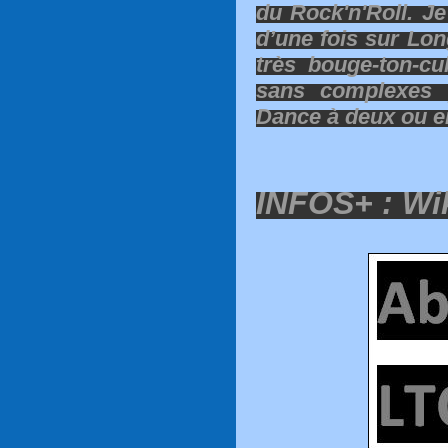
du Rock'n'Roll. J
d’une fois sur Lon
très bouge-ton-cu
sans complexes 
Dance à deux ou en
INFOS+ :
Wik