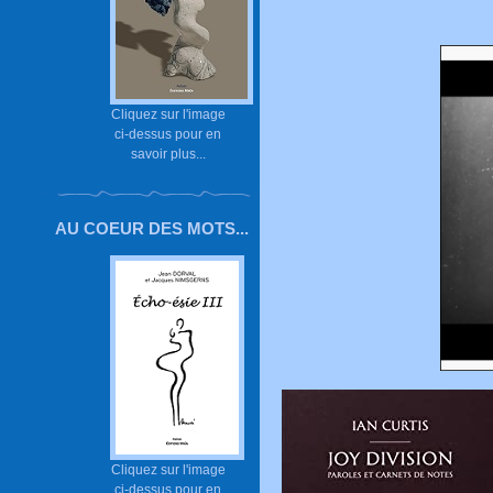
Cliquez sur l'image
ci-dessus pour en
savoir plus...
AU COEUR DES MOTS...
Cliquez sur l'image
ci-dessus pour en