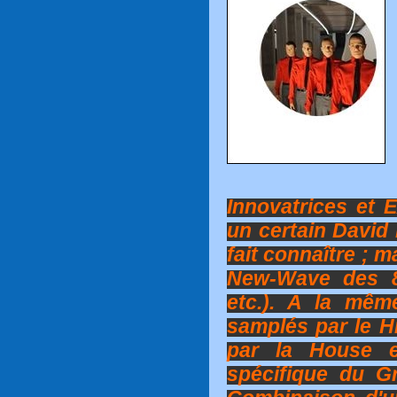
Innovatrices et 
un certain David 
fait connaître ; 
New-Wave des 8
etc.). A la mêm
samplés par le H
par la House e
spécifique du G