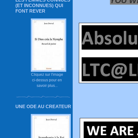
YOU WI
(ET INCONNUES) QUI
FONT REVER
Cliquez sur l'image
ci-dessus pour en
savoir plus...
UNE ODE AU CREATEUR