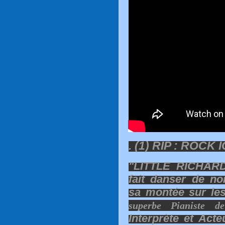
. (1) RIP : ROCK
"LITTLE RICHARD
fait danser de n
sa montée sur les
superbe
Pianiste
de 
Interprète et Act