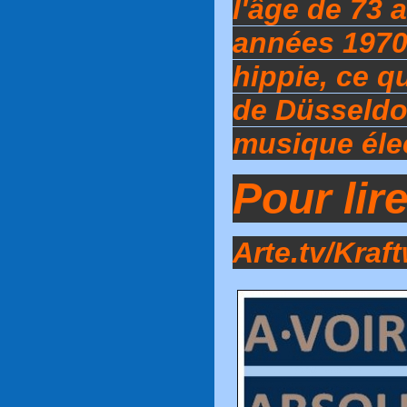
l'âge de 73 
années 1970
hippie, ce q
de Düsseldor
musique élec
Pour lir
Arte.tv/Kraf