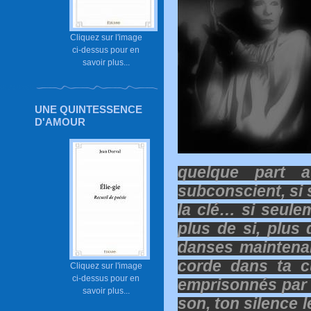
Cliquez sur l'image
ci-dessus pour en
savoir plus...
UNE QUINTESSENCE
D'AMOUR
quelque part 
subconscient, si 
la clé… si seulem
plus de si, plus 
danses maintena
corde dans ta c
Cliquez sur l'image
ci-dessus pour en
emprisonnés par
savoir plus...
son, ton silence 