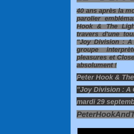
40 ans après la mor
parolier embléma
Hook & The Ligh
travers d’une tou
"Joy Division : A
groupe interpr
pleasures
et
Close
absolument !
Peter Hook & The
"Joy Division : A
mardi 29 septemb
PeterHookAndTh