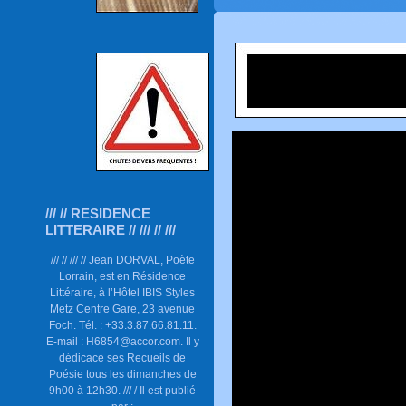
/// // RESIDENCE
LITTERAIRE // /// // ///
/// // /// // Jean DORVAL, Poète
Lorrain, est en Résidence
Littéraire, à l’Hôtel IBIS Styles
Metz Centre Gare, 23 avenue
Foch. Tél. : +33.3.87.66.81.11.
E-mail : H6854@accor.com. Il y
dédicace ses Recueils de
Poésie tous les dimanches de
9h00 à 12h30. /// / Il est publié