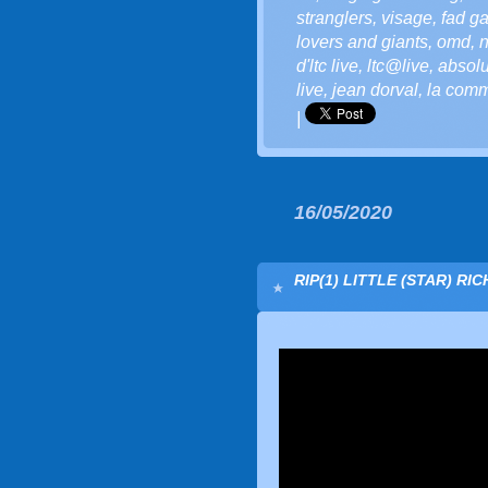
stranglers
,
visage
,
fad g
lovers and giants
,
omd
,
n
d'ltc live
,
ltc@live
,
absolu
live
,
jean dorval
,
la comm
|
16/05/2020
RIP(1) LITTLE (STAR) RI