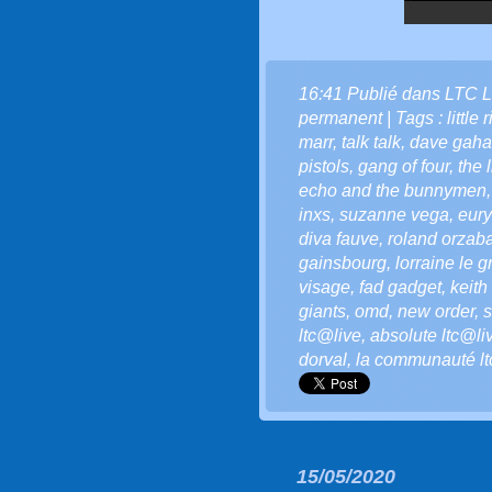
16:41 Publié dans
LTC L
permanent
| Tags :
little 
marr
,
talk talk
,
dave gah
pistols
,
gang of four
,
the 
echo and the bunnymen
inxs
,
suzanne vega
,
eury
diva fauve
,
roland orzaba
gainsbourg
,
lorraine le 
visage
,
fad gadget
,
keith
giants
,
omd
,
new order
,
s
ltc@live
,
absolute ltc@li
dorval
,
la communauté ltc
15/05/2020