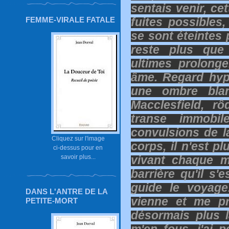
sentais venir, cet
FEMME-VIRALE FATALE
fuites possibles,
se sont éteintes 
reste plus que 
ultimes prolong
âme. Regard hyp
une ombre blan
Macclesfield, r
transe immobil
convulsions de 
Cliquez sur l'image
corps, il n'est pl
ci-dessus pour en
savoir plus...
vivant chaque m
barrière qu'il s'
guide le voyage
DANS L'ANTRE DE LA
vienne et me pr
PETITE-MORT
désormais plus l