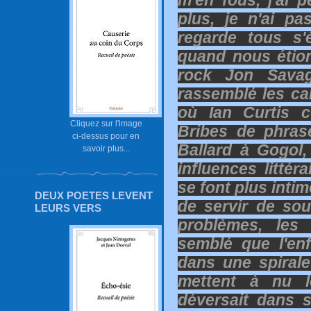
m'en fous, j'ai p
plus, je n'ai pa
regarde tous s'
quand nous étion
rock Jon Savag
rassemblé les car
où Ian Curtis c
Cliquez sur l'image
Bribes de phras
ci-dessus pour en
Ballard à Gogol
savoir plus...
influences littér
se font plus inti
DEUX POETES LEVENT
de servir de so
LEURS VERS
problèmes, les
semblé que l'en
dans une spirale
mettent à nu le
déversait dans se