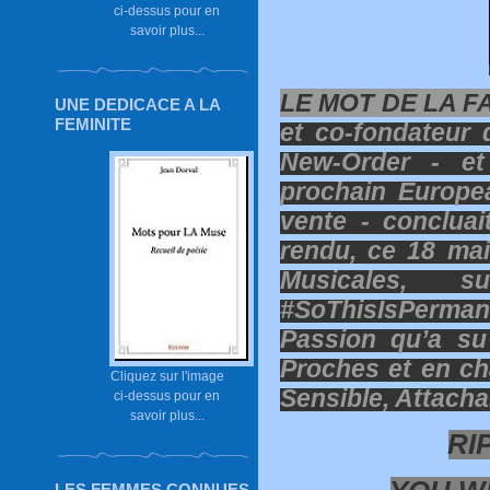
ci-dessus pour en
savoir plus...
LE MOT DE LA FA
UNE DEDICACE A LA
FEMINITE
et co-fondateur
New-Order - et
prochain Europe
vente - concluai
rendu, ce 18 ma
Musicales, 
#SoThisIsPerman
Passion qu’a su
Proches et en ch
Cliquez sur l'image
Sensible, Attacha
ci-dessus pour en
savoir plus...
RI
LES FEMMES CONNUES