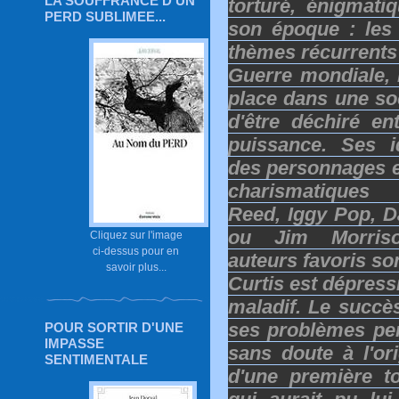
LA SOUFFRANCE D'UN
torturé, énigmat
PERD SUBLIMEE...
son époque : les
thèmes récurrents
Guerre mondiale, l
place dans une so
d'être déchiré en
puissance.
Ses i
des personnages 
charismatiques
Reed, Iggy Pop, 
ou Jim Morris
Cliquez sur l'image
ci-dessus pour en
auteurs favoris so
savoir plus...
Curtis est dépressi
maladif. Le succè
ses problèmes per
POUR SORTIR D'UNE
IMPASSE
sans doute à l'ori
SENTIMENTALE
d'une première t