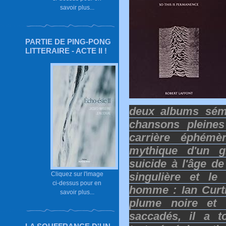
savoir plus...
PARTIE DE PING-PONG
LITTERAIRE - ACTE II !
deux albums sém
chansons pleines
carrière éphém
mythique d'un g
suicide à l'âge de
Cliquez sur l'image
singulière et le 
ci-dessus pour en
homme : Ian Curti
savoir plus...
plume noire et
saccadés, il a to