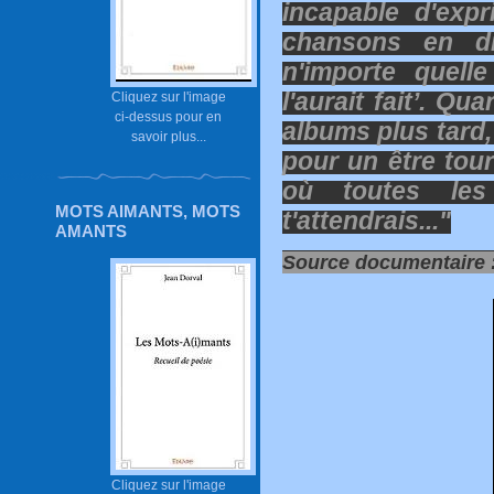
incapable d'exp
chansons en di
n'importe quell
l'aurait fait’. Q
Cliquez sur l'image
ci-dessus pour en
albums plus tard,
savoir plus...
pour un être tour
où toutes les
MOTS AIMANTS, MOTS
t'attendrais..."
AMANTS
Source documentaire 
Cliquez sur l'image