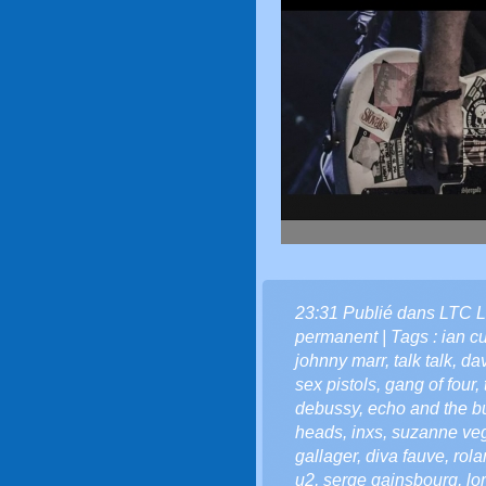
23:31 Publié dans
LTC L
permanent
| Tags :
ian cu
johnny marr
,
talk talk
,
da
sex pistols
,
gang of four
,
debussy
,
echo and the 
heads
,
inxs
,
suzanne ve
gallager
,
diva fauve
,
rola
u2
,
serge gainsbourg
,
lo