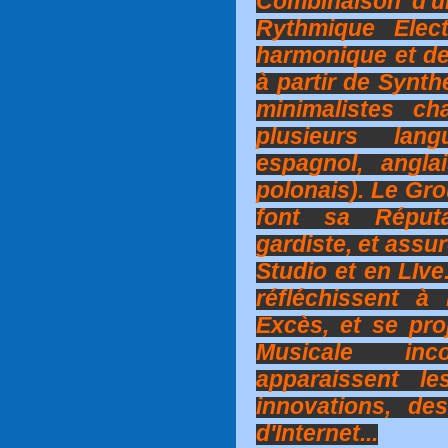
Combinaison d'u
Rythmique Elec
harmonique et des
à partir de Synt
minimalistes c
plusieurs lang
espagnol, anglai
polonais). Le Gro
font sa Réputa
gardiste, et assu
Studio et en LI
réfléchissent à
Excès, et se pr
Musicale inc
apparaissent le
innovations, de
d'Internet...