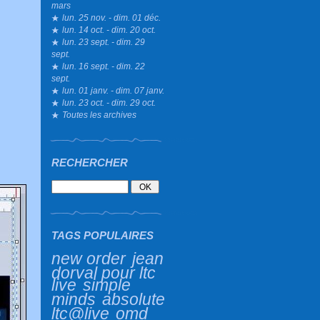
mars
lun. 25 nov. - dim. 01 déc.
lun. 14 oct. - dim. 20 oct.
lun. 23 sept. - dim. 29
sept.
lun. 16 sept. - dim. 22
sept.
lun. 01 janv. - dim. 07 janv.
lun. 23 oct. - dim. 29 oct.
Toutes les archives
RECHERCHER
TAGS POPULAIRES
new order
jean
dorval pour ltc
live
simple
minds
absolute
ltc@live
omd