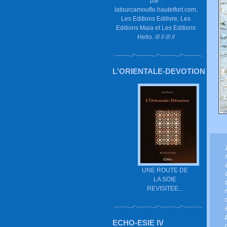
par :
latourcamoufle.hautetfort.com,
Les Editions Edilivre, Les
Editions Maia et Les Editions
Hello. /// // /// //
L'ORIENTALE-DEVOTION
UNE ROUTE DE
LA SOIE
REVISITEE...
ECHO-ESIE IV