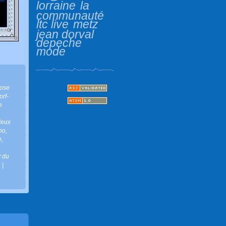
lorraine
la
communauté
ltc live
metz
jean dorval
depeche
mode
éose
rf-
e
deux
ho
,
e
,
t du
n
|