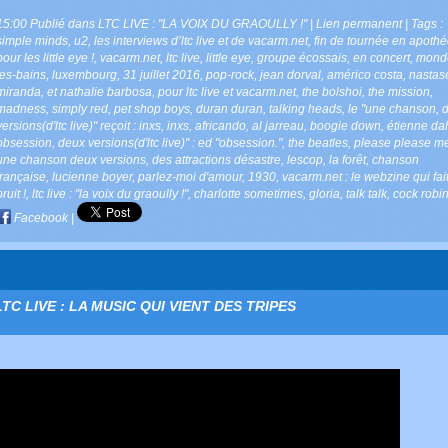
15:00 Publié dans
LTC LIVE : "LA VOIX DU GRAOULLY !"
|
Lien permanent
| Tags :
simple minds
,
u2
,
les interviews d’ltc live et de vacarm.net
,
fin de tournée en apoth
pour les little eye !
,
vacarm.net
,
ltc live
,
little eye
,
groupe écossais
,
en concert
,
mondo
les-bains
,
luxembourg
,
31 juillet 2016
,
pop-rock
,
jean dorval
,
américo costa
,
nastas
miranda
,
et nathalie barbosa
,
pour ltc live et vacarm.net
,
the bolshoi
,
the mission
,
madness
,
simply red
,
pet shop boys
,
duran duran
,
talking heads
,
le "une chanson
,
versions(d'ltc live)" reçoit : inxs
,
inxs
,
africando
,
al jarreau
,
boogie down
,
étienne da
obsession
,
deux versions(d'ltc live)" : ed "obsession."
,
the beatles
,
please please m
une chanson deux versions
,
des attractions désastre
,
lescop
,
la forêt
,
chanson
française
,
lucienne boyer
,
parlez-moi d'amour
,
1930
,
vacarm.net : le webzine qui fai
bruit !
,
ltc live : "la voix du graoully !"
,
charlotte sometimes
,
gloria
,
talk talk
,
cock robi
Facebook
|
LTC LIVE : LA MUSIC QUI VIENT DES TRIPES