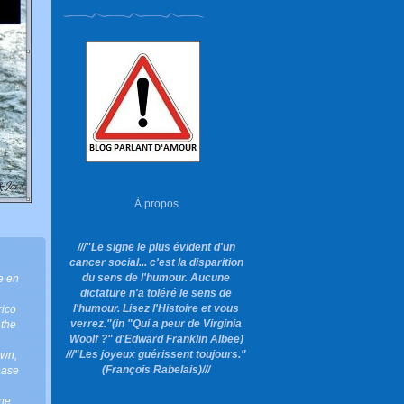
À propos
///"Le signe le plus évident d'un
cancer social... c'est la disparition
du sens de l'humour. Aucune
e en
dictature n'a toléré le sens de
l'humour. Lisez l'Histoire et vous
ico
verrez."
(in "Qui a peur de Virginia
,
the
Woolf ?"
d'Edward Franklin Albee)
///"Les joyeux guérissent toujours."
own
,
(François Rabelais)///
ease
ine