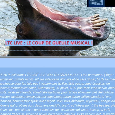
15:16 Publié dans
LTC LIVE : "LA VOIX DU GRAOULLY !"
|
Lien permanent
| Tags :
rammstein
,
simple minds
,
u2
,
les interviews d’ltc live et de vacarm.net
,
fin de tourné
apothéose pour les little eye !
,
vacarm.net
,
ltc live
,
little eye
,
groupe écossais
,
en
concert
,
mondorf-les-bains
,
luxembourg
,
31 juillet 2016
,
pop-rock
,
jean dorval
,
amér
costa
,
nastase miranda
,
et nathalie barbosa
,
pour ltc live et vacarm.net
,
the bolshoi
mission
,
madness
,
simply red
,
pet shop boys
,
duran duran
,
talking heads
,
le "une
chanson
,
deux versions(d'ltc live)" reçoit : inxs
,
inxs
,
africando
,
al jarreau
,
boogie d
étienne daho
,
obsession
,
deux versions(d'ltc live)" : ed "obsession."
,
the beatles
,
pl
please me
,
une chanson deux versions
,
des attractions désastre
,
lescop
,
la forêt
,
chanson française
,
lucienne boyer
,
parlez-moi d'amour
,
1930
,
vacarm.net : le webz