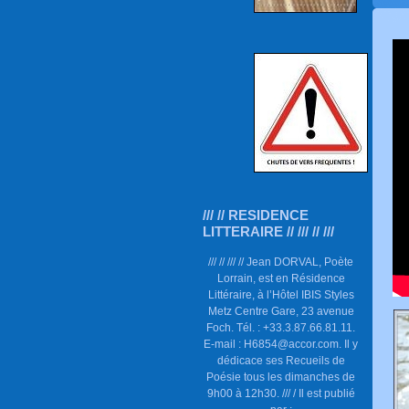
/// // RESIDENCE
LITTERAIRE // /// // ///
/// // /// // Jean DORVAL, Poète
Lorrain, est en Résidence
Littéraire, à l’Hôtel IBIS Styles
Metz Centre Gare, 23 avenue
Foch. Tél. : +33.3.87.66.81.11.
E-mail : H6854@accor.com. Il y
dédicace ses Recueils de
Poésie tous les dimanches de
9h00 à 12h30. /// / Il est publié