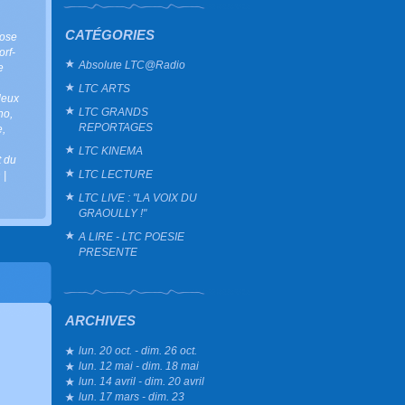
CATÉGORIES
éose
rf-
Absolute LTC@Radio
e
LTC ARTS
deux
LTC GRANDS
ho
,
REPORTAGES
e
,
LTC KINEMA
t du
LTC LECTURE
n
|
LTC LIVE : "LA VOIX DU
GRAOULLY !"
A LIRE - LTC POESIE
PRESENTE
ARCHIVES
lun. 20 oct. - dim. 26 oct.
lun. 12 mai - dim. 18 mai
lun. 14 avril - dim. 20 avril
lun. 17 mars - dim. 23