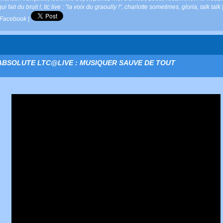
qui fait du bruit !
,
ltc live : "la voix du graoully !"
,
charlotte sometimes
,
gloria
,
talk talk
Facebook
|
ABSOLUTE LTC@LIVE : MUSIQUER SAUVE DE TOUT