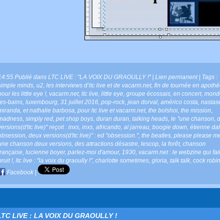
14:55 Publié dans
LTC LIVE : "LA VOIX DU GRAOULLY !"
|
Lien permanent
| Tags :
simple minds
,
u2
,
les interviews d’ltc live et de vacarm.net
,
fin de tournée en apoth
pour les little eye !
,
vacarm.net
,
ltc live
,
little eye
,
groupe écossais
,
en concert
,
mondo
les-bains
,
luxembourg
,
31 juillet 2016
,
pop-rock
,
jean dorval
,
américo costa
,
nastas
miranda
,
et nathalie barbosa
,
pour ltc live et vacarm.net
,
the bolshoi
,
the mission
,
madness
,
simply red
,
pet shop boys
,
duran duran
,
talking heads
,
le "une chanson
,
versions(d'ltc live)" reçoit : inxs
,
inxs
,
africando
,
al jarreau
,
boogie down
,
étienne da
obsession
,
deux versions(d'ltc live)" : ed "obsession."
,
the beatles
,
please please m
une chanson deux versions
,
des attractions désastre
,
lescop
,
la forêt
,
chanson
française
,
lucienne boyer
,
parlez-moi d'amour
,
1930
,
vacarm.net : le webzine qui fai
bruit !
,
ltc live : "la voix du graoully !"
,
charlotte sometimes
,
gloria
,
talk talk
,
cock robi
Facebook
|
LTC LIVE : LA VOIX DU GRAOULLY !