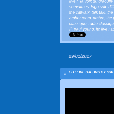
live : "la voix du graoull
sometimes
,
logo solo d'lt
the catwalk
,
talk takl
,
the
amber room
,
ambre
,
the
classique
,
radio classiq
!"
,
paul young
,
ltc live : 
29/01/2017
LTC LIVE DJEUNS BY MAF (