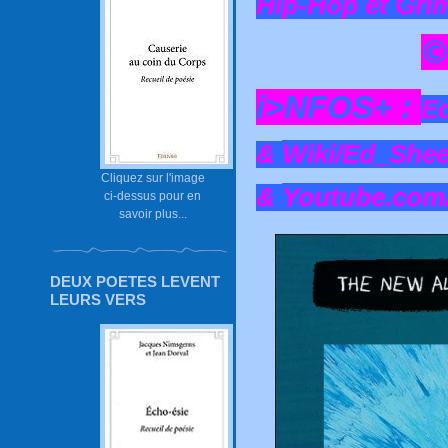
Hip-Hop et Grim
©
i>NFOS+ :
E
&
Wiki/Ed_She
Cliquez sur l'image
&
Youtube.com
ci-dessus pour en
savoir plus...
DEUX POETES LEVENT
LEURS VERS