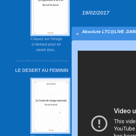
19/02/2017
Absolute LTC@LIVE .DAR
Cliquez sur l'image
ci-dessus pour en
savoir plus...
LE DESERT AU FEMININ