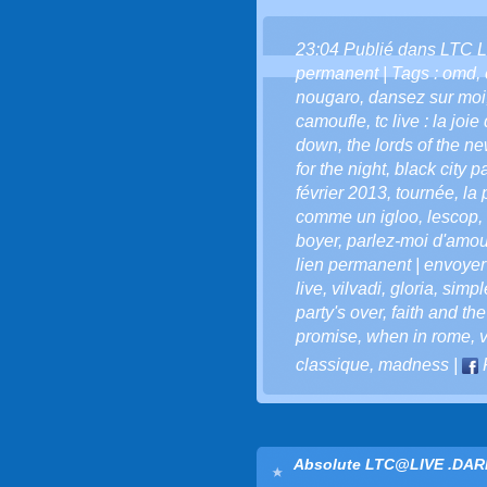
23:04 Publié dans
LTC L
permanent
| Tags :
omd
,
nougaro
,
dansez sur moi
camoufle
,
tc live : la joi
down
,
the lords of the n
for the night
,
black city p
février 2013
,
tournée
,
la 
comme un igloo
,
lescop
,
boyer
,
parlez-moi d'amou
lien permanent | envoyer
live
,
vilvadi
,
gloria
,
simpl
party's over
,
faith and th
promise
,
when in rome
,
v
classique
,
madness
|
Absolute LTC@LIVE .DAR