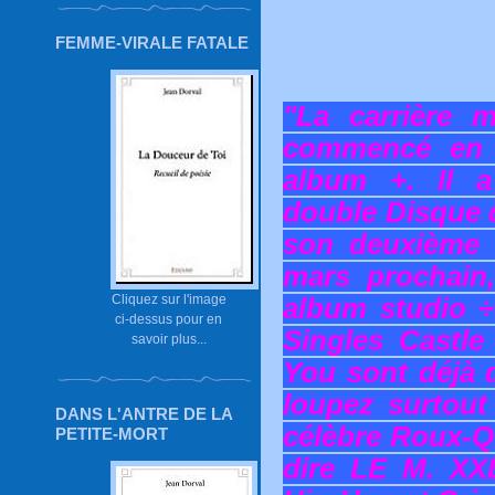
FEMME-VIRALE FATALE
"La carrière 
commencé en 
album +. Il a
double Disque d
son deuxième a
mars prochain,
Cliquez sur l'image
album studio ÷
ci-dessus pour en
Singles Castle
savoir plus...
You sont déjà 
loupez surtout
DANS L'ANTRE DE LA
célèbre Roux-Qu
PETITE-MORT
dire LE M. XX