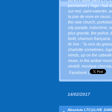
00:45 Publié dans
LTC L
permanent
| Tags :
hall 
sur moi
,
saint-valentin
,
a
la joie de vivre en music
the new church
,
portobel
city parade
,
indochine
,
s
plus grande
,
the police
,
forêt
,
chanson française
ltc live : "la voix du grao
charlotte sometimes
,
logo
minds
,
up on the catwalk
muse
,
in the amber room
vivaldi
,
musique classiq
Facebook
|
14/02/2017
Absolute LTC@LIVE .DAR