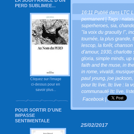
LA SOUFFRANCE D'UN
PERD SUBLIMEE...
16:11 Publié dans
LTC L
permanent
| Tags :
natas
superheroes
,
sia
,
chande
"la voix du graoully !"
,
in
tournée
,
la plus grande
,
lescop
,
la forêt
,
chanson 
d'amour
,
1930
,
charlotte
gloria
,
simple minds
,
up 
faith and the muse
,
in th
in rome
,
vivaldi
,
musique
paul young
,
joe jackson
,
Cliquez sur l'image
ci-dessus pour en
pour ltc live
,
ltc live : la 
savoir plus...
communauté ltc live
,
list
Facebook
|
POUR SORTIR D'UNE
IMPASSE
SENTIMENTALE
25/02/2017