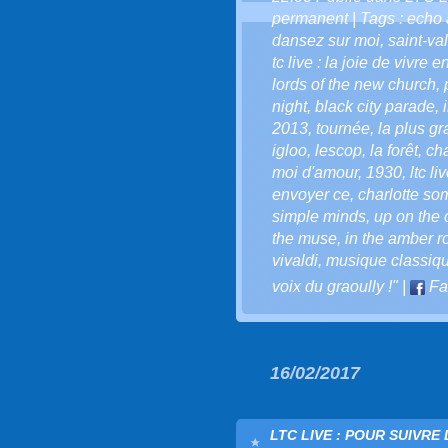
permanent
| Tags :
echo 
dansez sur moi
,
saint-va
tc live : la joie de vivre 
lords of the new church
,
night
,
black city parade
,
2013
,
tournée
,
la plus g
igloo
,
lescop
,
la forêt
,
ch
moi d'amour
,
1930
,
ltc li
envoyer ce
,
charlotte so
simple minds
,
up on the 
the muse
,
in the amber 
vivaldi
,
musique classiq
voix du graoully !"
|
Fa
16/02/2017
LTC LIVE : POUR SUIVRE