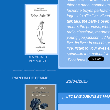
étienne daho
,
comme un 
lucienne boyer
,
parlez-m
logo solo d'ltc live
,
vilvad
talk takl
,
the party's over
,
ambre
,
the promise
,
when
radio classique
,
madnes
young
,
joe jackson
,
u2 l
live
,
ltc live : la voix du g
live
,
listen to your eyes en
spirits...in the material 
DES MOTS ET
Facebook
|
DES MAUX !
PARFUM DE FEMME...
23/04/2017
LTC LIVE DJEUNS BY MAF (