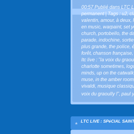
00:57 Publié dans
LTC L
permanent
| Tags :
u2
,
c
valentin
,
amour
,
à deux
,
en music
,
warpaint
,
set 
church
,
portobello
,
the 
parade
,
indochine
,
sorti
plus grande
,
the police
,
forêt
,
chanson française
ltc live : "la voix du grao
charlotte sometimes
,
logo
minds
,
up on the catwalk
muse
,
in the amber room
vivaldi
,
musique classiq
voix du graoully !"
,
paul 
LTC LIVE : SPéCIAL SAIN