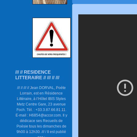
/// // RESIDENCE
LITTERAIRE // /// // ///
/// // /// // Jean DORVAL, Poète
Lorrain, est en Résidence
Littéraire, à l’Hôtel IBIS Styles
Metz Centre Gare, 23 avenue
Foch. Tél. : +33.3.87.66.81.11.
E-mail : H6854@accor.com. Il y
dédicace ses Recueils de
Poésie tous les dimanches de
9h00 à 12h30. /// / Il est publié