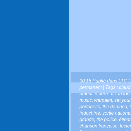
00:15 Publié dans
LTC L
permanent
| Tags :
claud
amour
,
à deux
,
ltc
,
la tou
music
,
warpaint
,
set you
portobello
,
the damned
,
indochine
,
sortie nationa
grande
,
the police
,
étien
chanson française
,
lucie