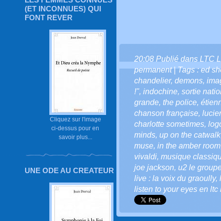
(ET INCONNUES) QUI
FONT REVER
20:08 Publié dans
LTC L
permanent
| Tags :
ed sh
chandelier
,
demons
,
ima
!"
,
indochine
,
sortie nati
grande
,
the police
,
étien
chanson française
,
lucie
Cliquez sur l'image
charlotte sometimes
,
logo
ci-dessus pour en
minds
,
up on the catwalk
savoir plus...
muse
,
in the amber room
vivaldi
,
musique classiq
joe jackson
,
u2 le group
UNE ODE AU CREATEUR
live : la voix du graoully
,
listen to your eyes en ltc 