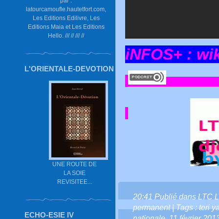
par :
latourcamoufle.hautetfort.com,
Les Editions Edilivre, Les
Editions Maia et Les Editions
Hello. /// // /// //
iNFOS+ :
wi
L'ORIENTALE-DEVOTION
UNE ROUTE DE
LA SOIE
REVISITEE...
20:41 Publié dans
LTC L
permanent
| Tags :
teri 
ECHO-ESIE IV
nationale
,
11 février 201