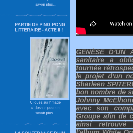
savoir plus...
PARTIE DE PING-PONG
LITTERAIRE - ACTE II !
GENÈSE D’UN AL
sanitaire a ob
tournée rétrospe
le projet d’un n
Sharleen SPITERI,
bon nombre de s
Johnny McElhone,
Cliquez sur l'image
avec son compl
ci-dessus pour en
savoir plus...
Groupe afin de ch
ainsi retrouvé
l’album White On