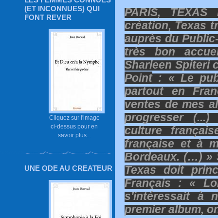
(ET INCONNUES) QUI
PARIS, TEXAS
FONT REVER
création, Texas t
auprès du Public-
très bon accue
Sharleen Spiteri 
Point
:
« Le publ
partout en Fran
ventes de mes a
progresser (...
Cliquez sur l'image
ci-dessus pour en
culture frança
savoir plus...
française et à m
Bordeaux. (…) »
Texas doit prin
UNE ODE AU CREATEUR
Français :
« Lo
s'intéressait à
premier album, on