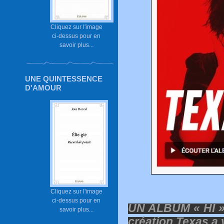
Cliquez sur l'image
ci-dessus pour en
savoir plus...
UNE QUINTESSENCE
D'AMOUR
Cliquez sur l'image
ci-dessus pour en
UN ALBUM « HI »
savoir plus...
création Texas a