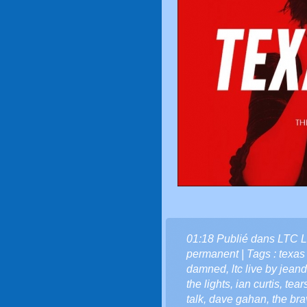
01:18 Publié dans
LTC L
permanent
| Tags :
texas
damned
,
ltc live by jean
the lights
,
ian curtis
,
tears
talk
,
dave gahan
,
the bra