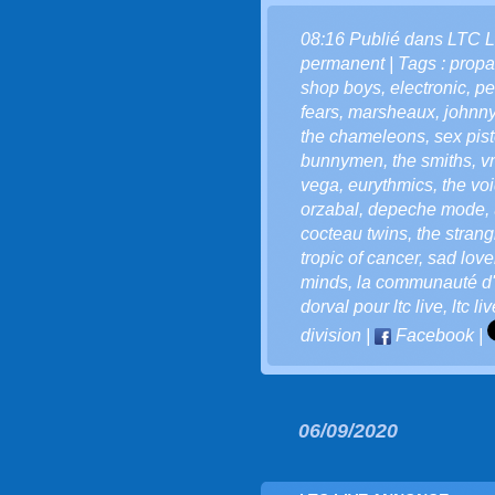
08:16 Publié dans
LTC L
permanent
| Tags :
prop
shop boys
,
electronic
,
pe
fears
,
marsheaux
,
johnny
the chameleons
,
sex pist
bunnymen
,
the smiths
,
v
vega
,
eurythmics
,
the vo
orzabal
,
depeche mode
,
cocteau twins
,
the strang
tropic of cancer
,
sad love
minds
,
la communauté d'l
dorval pour ltc live
,
ltc li
division
|
Facebook
|
06/09/2020