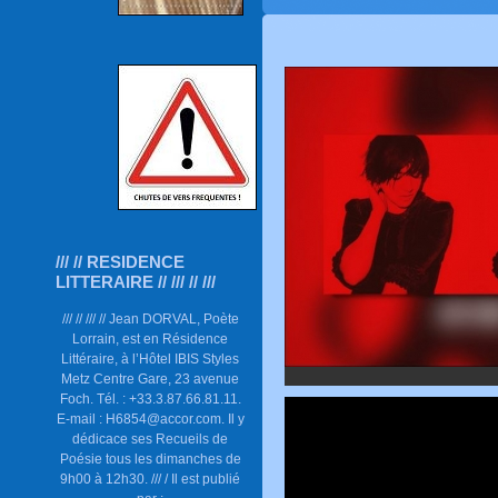
/// // RESIDENCE
LITTERAIRE // /// // ///
/// // /// // Jean DORVAL, Poète
Lorrain, est en Résidence
Littéraire, à l’Hôtel IBIS Styles
Metz Centre Gare, 23 avenue
Foch. Tél. : +33.3.87.66.81.11.
E-mail : H6854@accor.com. Il y
dédicace ses Recueils de
Poésie tous les dimanches de
9h00 à 12h30. /// / Il est publié