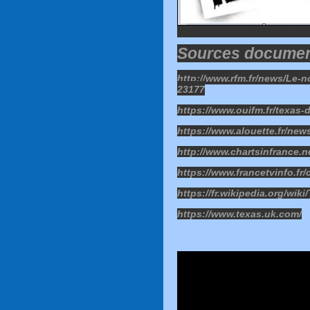
Sources document
http://www.rfm.fr/news/Le-n
23177
https://www.ouifm.fr/texas-
https://www.alouette.fr/new
http://www.chartsinfrance.
https://www.francetvinfo.fr/
https://fr.wikipedia.org/w
https://www.texas.uk.com/