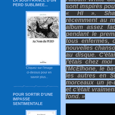
LA SOUFFRANCE D'UN
PERD SUBLIMEE...
sont inspirés pou
« HI ». Sharl
récemment au m
album assez fac
pendant le premi
tous enfermés, 
nouvelles chanson
au disque. C'ét
j'étais chez mo
[McElhone, le bas
Cliquez sur l'image
ci-dessus pour en
les autres en S
savoir plus...
morceaux un je-
et c'était vraimen
POUR SORTIR D'UNE
fond. »
IMPASSE
SENTIMENTALE