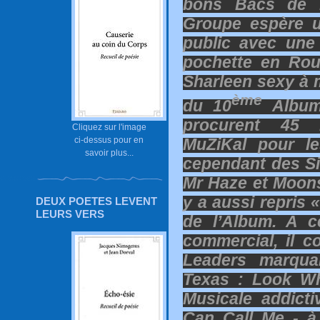
bons Bacs de F
Groupe espère u
public avec une 
pochette en Rou
Sharleen sexy à 
ème
du 10
Album 
procurent 45 
Cliquez sur l'image
MuZiKal pour le
ci-dessus pour en
savoir plus...
cependant des S
Mr Haze et Moonst
y a aussi repris 
DEUX POETES LEVENT
LEURS VERS
de l’Album. A c
commercial, il co
Leaders marqua
Texas : Look Wh
Musicale addict
Can Call Me - à