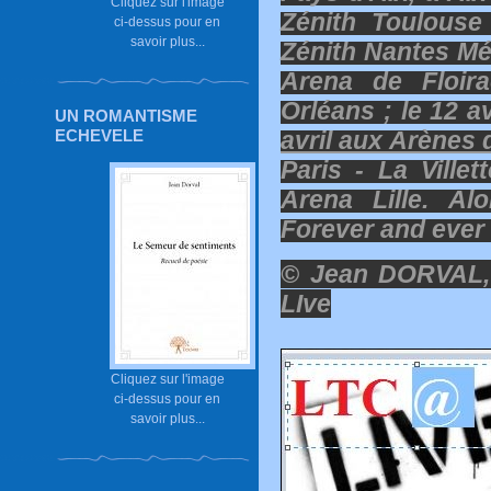
Cliquez sur l'image
Zénith Toulouse
ci-dessus pour en
savoir plus...
Zénith Nantes Mét
Arena de Floira
Orléans ; le 12 a
UN ROMANTISME
avril aux Arènes 
ECHEVELE
Paris - La Villet
Arena Lille. Al
Forever and ever 
© Jean DORVAL, l
LIve
Cliquez sur l'image
ci-dessus pour en
savoir plus...