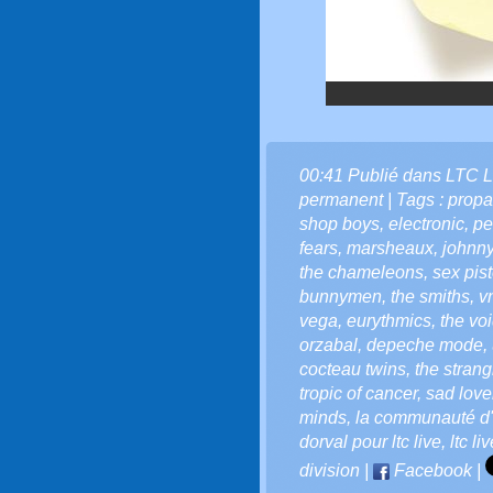
00:41 Publié dans
LTC L
permanent
| Tags :
prop
shop boys
,
electronic
,
pe
fears
,
marsheaux
,
johnny
the chameleons
,
sex pist
bunnymen
,
the smiths
,
v
vega
,
eurythmics
,
the vo
orzabal
,
depeche mode
,
cocteau twins
,
the strang
tropic of cancer
,
sad love
minds
,
la communauté d'l
dorval pour ltc live
,
ltc li
division
|
Facebook
|