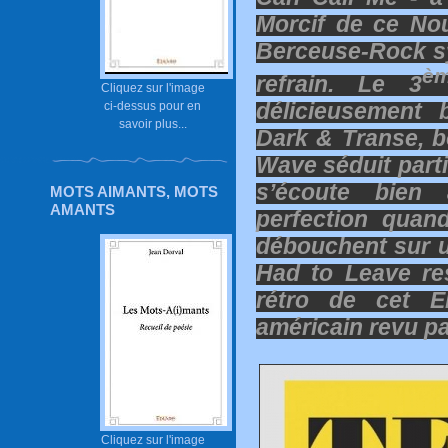
Morcif de ce Nou
Berceuse-Rock s
è
refrain. Le 3
Cliquez sur l'image
délicieusement b
ci-dessus pour en
savoir plus...
Dark & Transe, 
Wave séduit part
s’écoute bien
MOTS AIMANTS, MOTS
AMANTS
perfection quan
débouchent sur un
Had to Leave res
rétro de cet E
américain revu pa
Cliquez sur l'image