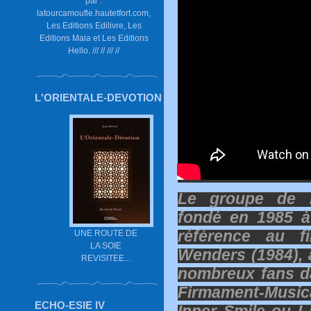
par :
latourcamoufle.hautetfort.com,
Les Editions Edilivre, Les
Editions Maia et Les Editions
Hello. /// // /// //
L'ORIENTALE-DEVOTION
Le groupe de P
fondé en 1985 à
référence au 
UNE ROUTE DE
LA SOIE
Wenders (1984), 
REVISITEE...
nombreux fans da
Firmament-Music
ECHO-ESIE IV