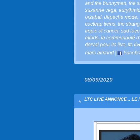
and the bunnymen
,
the s
suzanne vega
,
eurythmi
orzabal
,
depeche mode
,
cocteau twins
,
the strang
tropic of cancer
,
sad love
minds
,
la communauté d'l
dorval pour ltc live
,
ltc li
marc almond
|
Facebo
08/09/2020
LTC LIVE ANNONCE... LE 