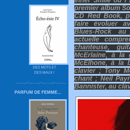
Inner Smile ou I
premier album Sou
CD Red Book, p
faire évoluer 
Blues-Rock au 
actuelle compre
chanteuse, gui
McErlaine
, à la 
McElhone, à la 
DES MOTS ET
clavier ; Tony M
DES MAUX !
chant ; Neil Payn
Bannister, au clav
PARFUM DE FEMME...