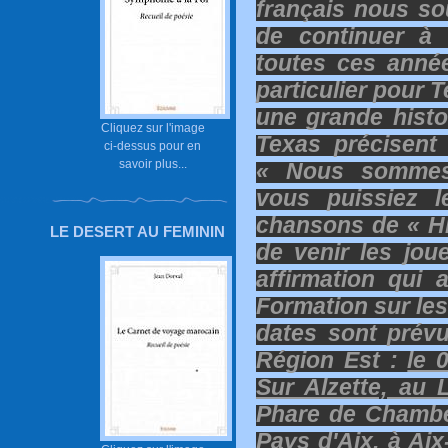
français nous so
de continuer à 
toutes ces anné
particulier pour 
une grande histo
Cliquez sur l'image
Texas précisent
ci-dessus pour en
savoir plus...
« Nous sommes 
vous puissiez l
chansons de « HI
LE DESERT AU FEMININ
de venir les jou
affirmation qui
Formation sur les
dates sont prév
Région Est :
le 
Sur Alzette, au
Phare de Chambér
Pays d'Aix, à Aix