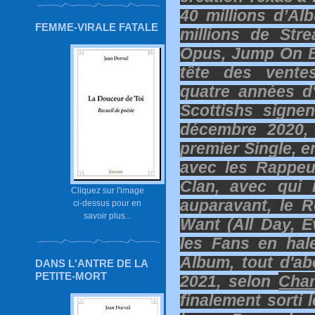
40 millions d’A
FEMME-VIRALE FATALE
millions de Str
Opus, Jump On B
tête des vente
quatre années d'
Scottishs signe
décembre 2020,
premier Single, e
avec les Rappe
Clan, avec qui 
Cliquez sur l'image
auparavant, le 
ci-dessus pour en
savoir plus...
Want (All Day, E
les Fans en hal
Album, tout d'ab
DANS L'ANTRE DE LA
PETITE-MORT
2021, selon
Char
finalement sorti 