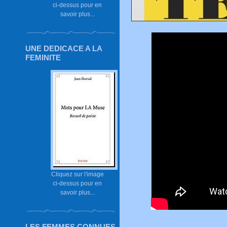
ci-dessus pour en
savoir plus...
UNE DEDICACE A LA
FEMINITE
Cliquez sur l'image
ci-dessus pour en
savoir plus...
LES FEMMES CONNUES