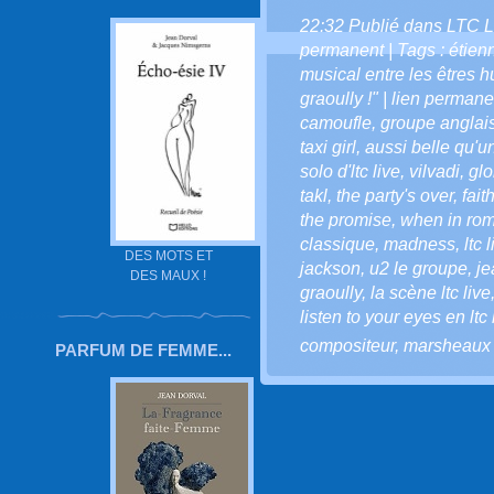
22:32 Publié dans
LTC L
permanent
| Tags :
étien
musical entre les êtres 
graoully !" | lien permane
camoufle
,
groupe anglai
taxi girl
,
aussi belle qu'u
solo d'ltc live
,
vilvadi
,
glo
takl
,
the party's over
,
fait
the promise
,
when in ro
classique
,
madness
,
ltc 
DES MOTS ET
jackson
,
u2 le groupe
,
je
DES MAUX !
graoully
,
la scène ltc live
listen to your eyes en ltc 
compositeur
,
marsheaux
PARFUM DE FEMME...