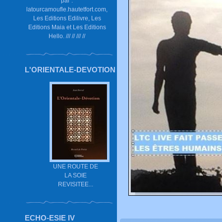
par :
latourcamoufle.hautetfort.com,
Les Editions Edilivre, Les
Editions Maia et Les Editions
Hello. /// // /// //
L'ORIENTALE-DEVOTION
UNE ROUTE DE
LA SOIE
REVISITEE...
ECHO-ESIE IV