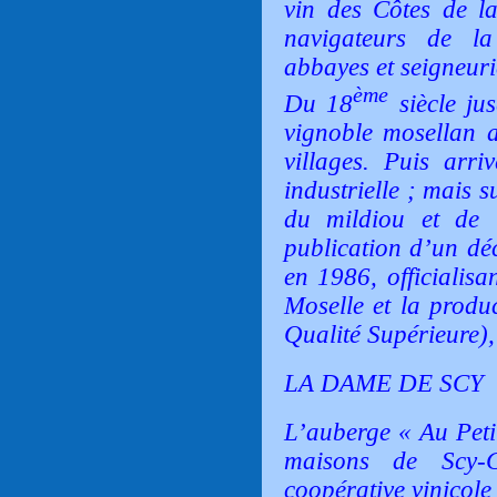
vin des Côtes de la
navigateurs de l
abbayes et seigneuri
ème
Du 18
siècle ju
vignoble mosellan a
villages. Puis arri
industrielle ; mais 
du mildiou et de l
publication d’un déc
en 1986, officialisa
Moselle et la produ
Qualité Supérieure),
LA DAME DE SCY
L’auberge
« Au Pet
maisons de Scy-C
coopérative vinicole