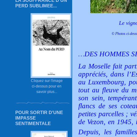
LA SOUFFRANCE D'UN
PERD SUBLIMEE...
Le vign
© Photos ci-dess
…DES HOMMES S
La Moselle fait part
appréciés, dans l’E
au Luxembourg, pour 
Cliquez sur l'image
ci-dessus pour en
tout au fleuve du m
savoir plus...
son sein, tempérant
flancs de ses cotea
POUR SORTIR D'UNE
petites parcelles ; v
IMPASSE
de Vezon, en 1945, i
SENTIMENTALE
Depuis, les famille