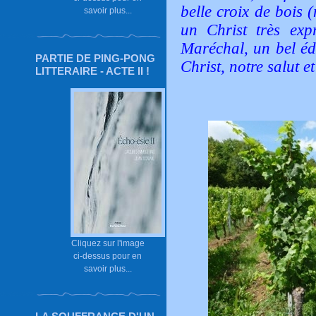
belle croix de bois 
savoir plus...
un Christ très exp
Maréchal, un bel éd
PARTIE DE PING-PONG
Christ, notre salut e
LITTERAIRE - ACTE II !
Cliquez sur l'image
ci-dessus pour en
savoir plus...