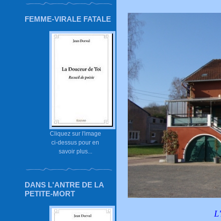
FEMME-VIRALE FATALE
Cliquez sur l'image
ci-dessus pour en
savoir plus...
DANS L'ANTRE DE LA
PETITE-MORT
L