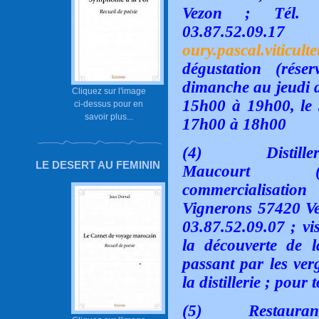
Vezon ; Tél. :
03.87.52.
oury.pascal.viticul
dégustation (rése
dimanche au jeudi d
Cliquez sur l'image
15h00 à 19h00, le
ci-dessus pour en
savoir plus...
17h00 à 18h00
(4)
Distill
LE DESERT AU FEMININ
Maucourt (pro
commercialisatio
Vignerons 57420 Vez
03.87.52.09.07 ; vi
la découverte de 
passant par les ver
la distillerie ; pour
(5)
Restauran