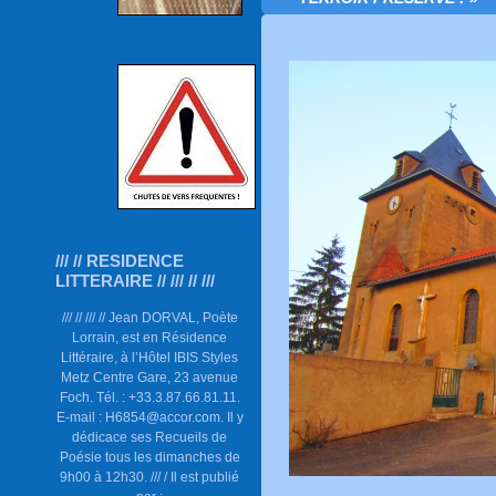
/// // RESIDENCE
LITTERAIRE // /// // ///
/// // /// // Jean DORVAL, Poète
Lorrain, est en Résidence
Littéraire, à l’Hôtel IBIS Styles
Metz Centre Gare, 23 avenue
Foch. Tél. : +33.3.87.66.81.11.
E-mail : H6854@accor.com. Il y
dédicace ses Recueils de
Poésie tous les dimanches de
9h00 à 12h30. /// / Il est publié