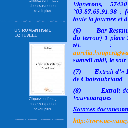
Cliquez sur l'image
Vignerons, 5742
ci-dessus pour en
°03.87.69.91.98 ; f
savoir plus...
toute la journée et 
(6)
Bar Restau
UN ROMANTISME
ECHEVELE
du terroir) 1 place
tél. : 03
aurelia.houpert@w
samedi midi, le soir
(7)
Extrait d’« 
de Chateaubriand
(8)
Extrait d
Vauvenargues
Cliquez sur l'image
ci-dessus pour en
Sources documentai
savoir plus...
http://www.ac-nancy