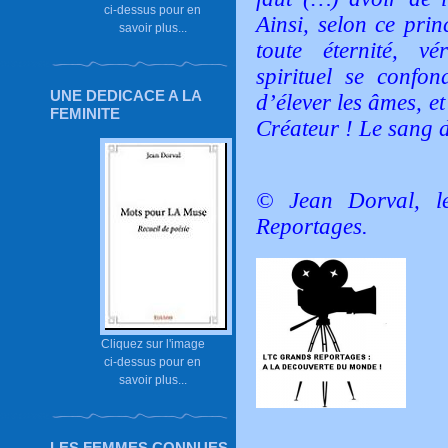
ci-dessus pour en
Ainsi, selon ce prin
savoir plus...
toute éternité, vé
spirituel se confon
UNE DEDICACE A LA
d’élever les âmes, e
FEMINITE
Créateur ! Le sang de
© Jean Dorval, l
Reportages.
Cliquez sur l'image
ci-dessus pour en
savoir plus...
LES FEMMES CONNUES