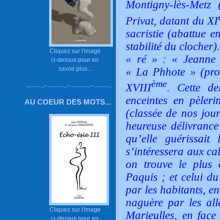
Montigny-lès-Metz (
Privat, datant du XI
sacristie (abattue e
stabilité du clocher
Cliquez sur l'image
« ré » : «
Jeanne 
ci-dessus pour en
savoir plus...
«
La Phhote
» (pr
ème
XVIII
. Cette de
enceintes en pèler
AU COEUR DES MOTS...
(classée de nos jou
heureuse délivrance
qu’elle guérissai
s’intéressera aux c
on trouve le plus 
Paquis ; et celui d
par les habitants, e
naguère par les al
Cliquez sur l'image
Marieulles, en face 
ci-dessus pour en