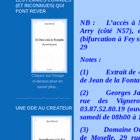
(ET INCONNUES) QUI
FONT REVER
NB : L’accès à Ma
Arry (côté N57), 
(bifurcation à Fey s
29
Notes :
(1)
Extrait de
Cliquez sur l'image
de Jean de la Fonta
ci-dessus pour en
savoir plus...
(2)
Georges Jas
rue des Vigner
03.87.52.80.19 (ouv
UNE ODE AU CREATEUR
samedi de 08h00 à 
(3)
Domaine Our
de Moselle, 29 ru