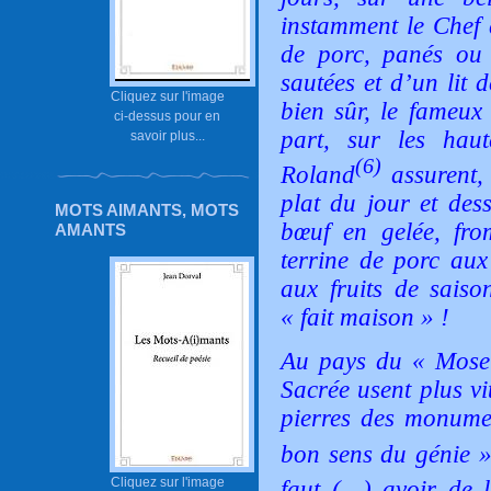
instamment le Chef 
de porc, panés ou 
sautées et d’un lit 
Cliquez sur l'image
bien sûr, le fameux
ci-dessus pour en
part, sur les haut
savoir plus...
(6)
Roland
assurent,
plat du jour et des
MOTS AIMANTS, MOTS
bœuf en gelée, fro
AMANTS
terrine de porc aux
aux fruits de saiso
« fait maison » !
Au pays du « Mosell
Sacrée usent plus vi
pierres des monume
bon sens du génie
Cliquez sur l'image
faut
(…)
avoir de 