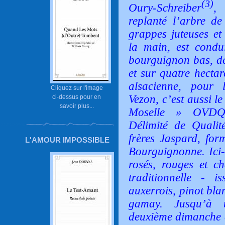
(3)
Oury-Schreiber
, 
replanté l’arbre de
grappes juteuses et
la main, est condu
bourguignon bas, de
et sur quatre hectar
alsacienne, pour l
Cliquez sur l'image
Vezon, c’est aussi l
ci-dessus pour en
savoir plus...
Moselle » OVDQS
Délimité de Qualit
frères Jaspard, for
L'AMOUR IMPOSSIBLE
Bourguignonne. Ici-b
rosés, rouges et c
traditionnelle - 
auxerrois, pinot bla
gamay. Jusqu’à 
deuxième dimanche d