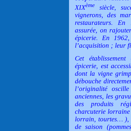
ème
XIX
siècle, succ
vignerons, des mar
restaurateurs. En 
assurée, on rajoute
épicerie. En 1962
l’acquisition ; leur fi
Cet établissement 
épicerie, est access
dont la vigne grimp
débouche directement
l’originalité oscil
anciennes, les gravur
des produits ré
charcuterie lorraine
lorrain, tourtes… ),
de saison (pommes