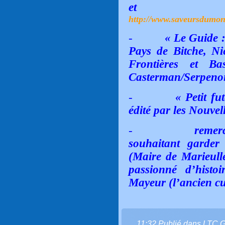
et
http://www.saveursdumond
-
« Le Guide :
Pays de Bitche, Ni
Frontières et Ba
Casterman/Serpenoi
-
« Petit f
édité par les Nouvel
-
remer
souhaitant garde
(Maire de Marieul
passionné d’histo
Mayeur (l’ancien cu
11:32 Publié dans
LTC 