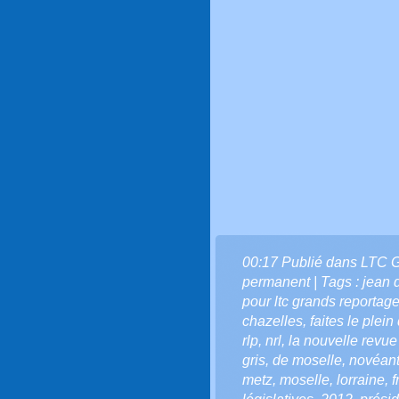
00:17 Publié dans
LTC 
permanent
| Tags :
jean 
pour ltc grands reportag
chazelles
,
faites le plein
rlp
,
nrl
,
la nouvelle revue
gris
,
de moselle
,
novéan
metz
,
moselle
,
lorraine
,
f