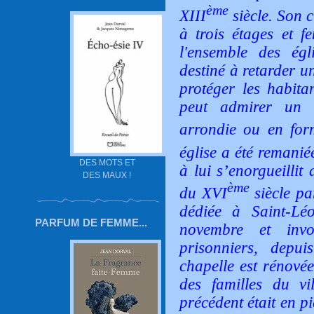
ème
XIII
siècle. Son c
à trois étages et fe
l'ensemble des égl
destiné à retarder u
protéger les habitan
peut admirer un 
arrondie ou en for
église a été remanié
DES MOTS ET
à lui s’enorgueillit
DES MAUX !
ème
du XVI
siècle pa
dédiée à Saint-Lé
PARFUM DE FEMME...
novembre et inv
prisonniers, depu
chapelle est rénovée
des familles du vi
précédent était en p