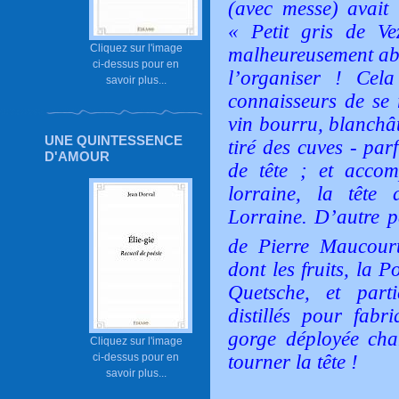
(avec messe) avait 
«
Petit gris de Ve
Cliquez sur l'image
malheureusement ab
ci-dessus pour en
l’organiser ! Cel
savoir plus...
connaisseurs de se 
vin bourru, blanchâtr
UNE QUINTESSENCE
tiré des cuves - pa
D'AMOUR
de tête ; et accom
lorraine, la tête
Lorraine. D’autre p
de Pierre Maucour
dont les fruits, la 
Quetsche, et parti
distillés pour fabr
gorge déployée chan
Cliquez sur l'image
tourner la tête !
ci-dessus pour en
savoir plus...