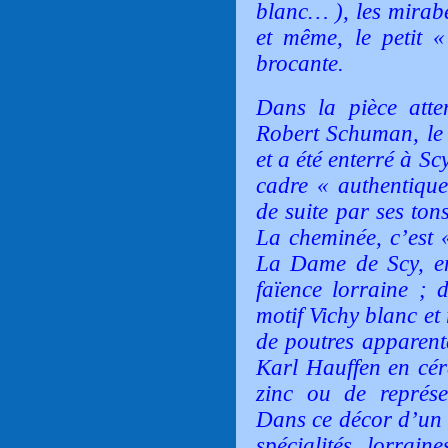
blanc… ), les mirabe
et même, le petit 
brocante.
Dans la pièce atten
Robert Schuman
, l
et a été enterré à Sc
cadre
« authentiqu
de suite par ses ton
La cheminée, c’est
La Dame de Scy, en
faïence lorraine ; 
motif Vichy blanc et
de poutres apparent
Karl Hauffen
en cér
zinc ou de représen
Dans ce décor d’un a
spécialités lorrai