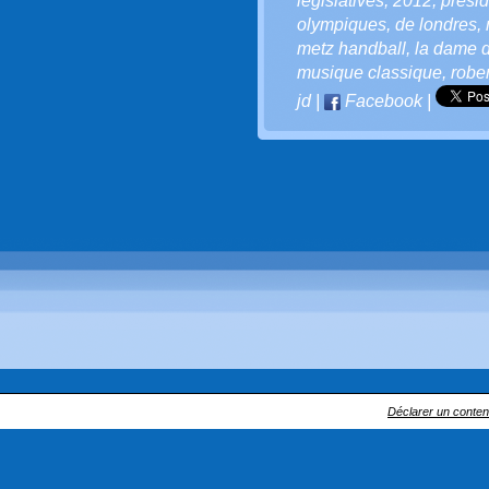
législatives
,
2012
,
présid
olympiques
,
de londres
,
metz handball
,
la dame 
musique classique
,
robe
jd
|
Facebook
|
Déclarer un contenu 