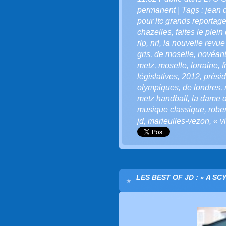
permanent
| Tags :
jean 
pour ltc grands reportag
chazelles
,
faites le plein
rlp
,
nrl
,
la nouvelle revue
gris
,
de moselle
,
novéan
metz
,
moselle
,
lorraine
,
f
législatives
,
2012
,
présid
olympiques
,
de londres
,
metz handball
,
la dame 
musique classique
,
robe
jd
,
marieulles-vezon
,
« v
LES BEST OF JD : « A SC