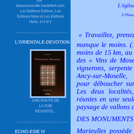
par :
L'églis
latourcamoufle.hautetfort.com,
Les Editions Edilivre, Les
© Photos
Editions Maia et Les Editions
Hello. /// // /// //
«
Travaillez, prene
L'ORIENTALE-DEVOTION
manque le moins. (…
moins de 15 km, au s
des « Vins de Mose
vignerons, serpente
Ancy-sur-Moselle,
pour déboucher sur 
Les deux localités
réunies en une seu
UNE ROUTE DE
paysage de vallons c
LA SOIE
REVISITEE...
DES MONUMENTS 
Marieulles possède 
ECHO-ESIE IV