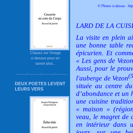
© Photos ci-dessus :
htt
LARD DE LA CUIS
La visite en plein a
une bonne table rec
épicurien. Et comme
Cliquez sur l'image
ci-dessus pour en
«
Les gens de Vezon
savoir plus...
Aussi, pour le prouve
(
l'auberge de Vezon
DEUX POETES LEVENT
située au centre du
LEURS VERS
d’abondance et un h
une cuisine traditio
« maison » (régio
veau, le magret de 
en intérieur dans 
jours, sur une bel