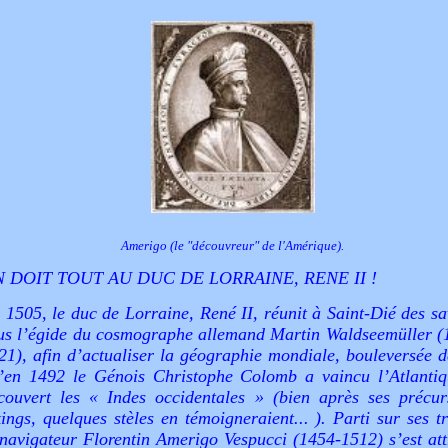
Amerigo (le "découvreur" de l'Amérique).
 DOIT TOUT AU DUC DE LORRAINE, RENE II !
 1505, le duc de Lorraine, René II, réunit à Saint-Dié des sa
us l’égide du cosmographe allemand Martin Waldseemüller (
21), afin d’actualiser la géographie mondiale, bouleversée d
’en 1492 le Génois Christophe Colomb a vaincu l’Atlantiq
couvert les « Indes occidentales » (bien après ses précur
kings, quelques stèles en témoigneraient... ). Parti sur ses t
 navigateur Florentin Amerigo Vespucci (1454-1512) s’est att