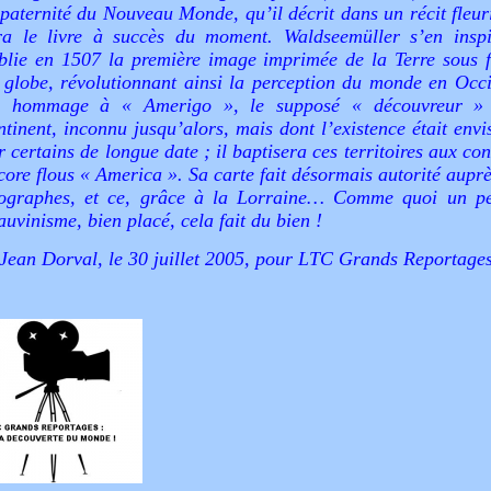
 paternité du Nouveau Monde, qu’il décrit dans un récit fleur
ra le livre à succès du moment. Waldseemüller s’en inspi
blie en 1507 la première image imprimée de la Terre sous 
 globe, révolutionnant ainsi la perception du monde en Occi
 hommage à « Amerigo », le supposé « découvreur »
ntinent, inconnu jusqu’alors, mais dont l’existence était env
r certains de longue date ; il baptisera ces territoires aux co
core flous « America ». Sa carte fait désormais autorité aupr
ographes, et ce, grâce à la Lorraine… Comme quoi un p
auvinisme, bien placé, cela fait du bien !
Jean Dorval, le 30 juillet 2005, pour LTC Grands Reportages