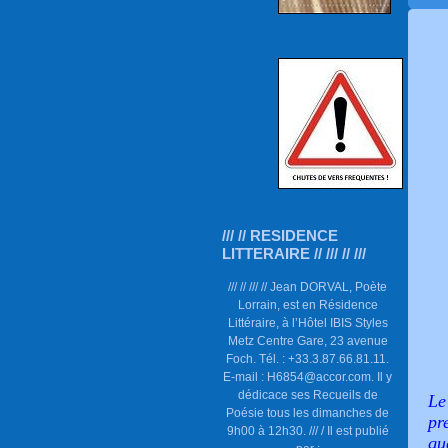
/// // RESIDENCE
LITTERAIRE // /// // ///
/// // /// // Jean DORVAL, Poète
Lorrain, est en Résidence
Littéraire, à l’Hôtel IBIS Styles
Metz Centre Gare, 23 avenue
Foch. Tél. : +33.3.87.66.81.11.
E-mail : H6854@accor.com. Il y
dédicace ses Recueils de
Le
Poésie tous les dimanches de
pr
9h00 à 12h30. /// / Il est publié
qu