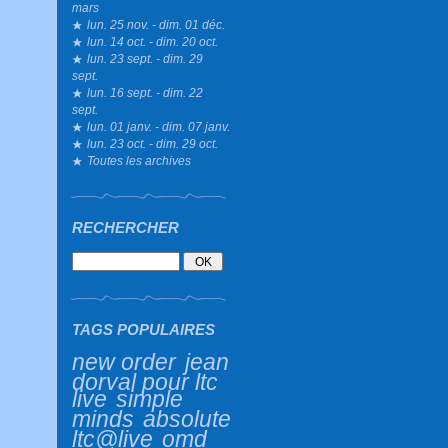
mars
lun. 25 nov. - dim. 01 déc.
lun. 14 oct. - dim. 20 oct.
lun. 23 sept. - dim. 29
sept.
lun. 16 sept. - dim. 22
sept.
lun. 01 janv. - dim. 07 janv.
lun. 23 oct. - dim. 29 oct.
Toutes les archives
RECHERCHER
TAGS POPULAIRES
new order
jean
dorval pour ltc
live
simple
minds
absolute
ltc@live
omd