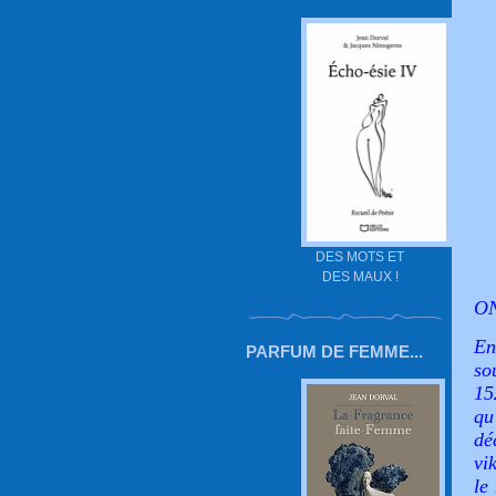
DES MOTS ET
DES MAUX !
ON
En
PARFUM DE FEMME...
so
15
qu
dé
vi
le