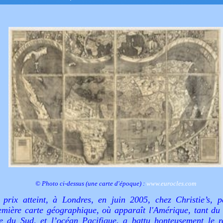
© Photo ci-dessus (une carte d'époque) :
www.eurocles.com
 prix atteint, à Londres, en juin 2005, chez Christie’s, p
emière carte géographique, où apparaît l'Amérique, tant du
e du Sud, et l’océan Pacifique, a battu honteusement le r