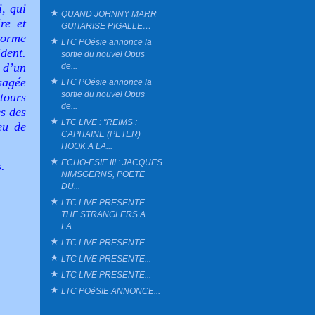
i, qui
QUAND JOHNNY MARR
re et
GUITARISE PIGALLE…
forme
LTC POésie annonce la
dent.
sortie du nouvel Opus
 d’un
de...
isagée
LTC POésie annonce la
sortie du nouvel Opus
ntours
de...
ès des
LTC LIVE : "REIMS :
eu de
CAPITAINE (PETER)
HOOK A LA...
ECHO-ESIE III : JACQUES
.
NIMSGERNS, POETE
DU...
LTC LIVE PRESENTE...
THE STRANGLERS A
LA...
LTC LIVE PRESENTE...
LTC LIVE PRESENTE...
LTC LIVE PRESENTE...
LTC POéSIE ANNONCE...