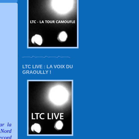
LTC LIVE : LA VOIX DU
GRAOULLY !
ar la
 Nord
ecord