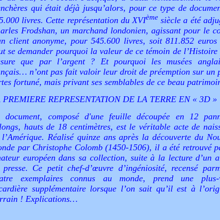
enchères qui était déjà jusqu’alors, pour ce type de documen
ème
5.000 livres. Cette représentation du XVI
siècle a été adju
arles Frodshan, un marchand londonien, agissant pour le c
un client anonyme, pour 545.600 livres, soit 811.852 euros
ut se demander pourquoi la valeur de ce témoin de l’Histoire 
sure que par l’argent ? Et pourquoi les musées angla
ançais… n’ont pas fait valoir leur droit de préemption sur un 
rtes fortuné, mais privant ses semblables de ce beau patrimoi
 PREMIERE REPRESENTATION DE LA TERRE EN « 3D »
 document, composé d'une feuille découpée en 12 pan
longs, hauts de 18 centimètres, est le véritable acte de nais
 l’Amérique. Réalisé quinze ans après la découverte du No
nde par Christophe Colomb (1450-1506), il a été retrouvé p
ateur européen dans sa collection, suite à la lecture d’un ar
 presse. Ce petit chef-d’œuvre d’ingéniosité, recensé parm
atre exemplaires connus au monde, prend une plus-
cardière supplémentaire lorsque l’on sait qu’il est à l’ori
rrain ! Explications…