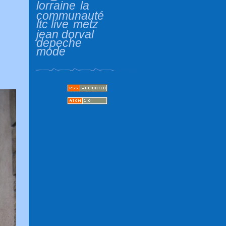
lorraine
la
communauté
ltc live
metz
jean dorval
depeche
mode