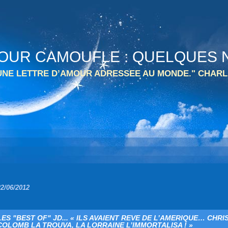
 TOUR CAMOUFLE : QUELQUES N
 UNE LETTRE D’AMOUR ADRESSEE AU MONDE." CHARL
22/06/2012
LES "BEST OF" JD... « ILS AVAIENT REVE DE L’AMERIQUE… CHR
COLOMB LA TROUVA, LA LORRAINE L’IMMORTALISA ! »