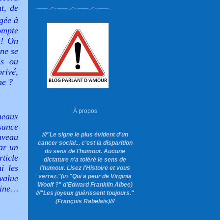
t, de
gée à
ompte
 ! On
ne se
is ou
privé,
ne ?
À propos
neaux
sance
///"Le signe le plus évident d'un
uveau
cancer social... c'est la disparition
ar un
du sens de l'humour. Aucune
ticle
dictature n'a toléré le sens de
i les
l'humour. Lisez l'Histoire et vous
verrez."
(in "Qui a peur de Virginia
value
Woolf ?"
d'Edward Franklin Albee)
gine…
///"Les joyeux guérissent toujours."
(François Rabelais)///