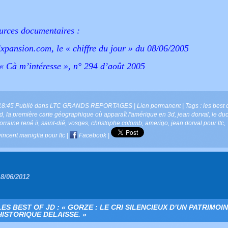
urces documentaires :
xpansion.com, le « chiffre du jour » du 08/06/2005
 « Cà m’intéresse », n° 294 d’août 2005
18:45 Publié dans
LTC GRANDS REPORTAGES
|
Lien permanent
| Tags :
les best 
jd
,
la première carte géographique où apparaît l'amérique en 3d
,
jean dorval
,
le du
lorraine rené ii
,
saint-dié
,
vosges
,
christophe colomb
,
amerigo
,
jean dorval pour ltc
,
vincent maniglia pour ltc
|
Facebook
|
18/06/2012
LES BEST OF JD : « GORZE : LE CRI SILENCIEUX D’UN PATRIMOI
HISTORIQUE DELAISSE. »