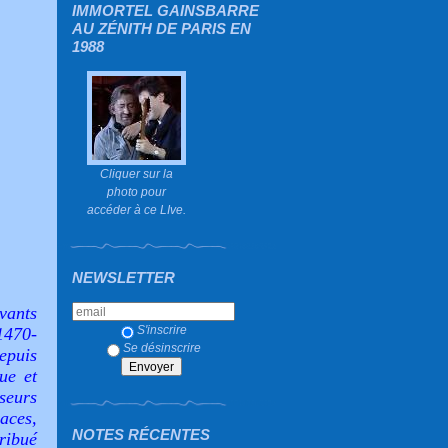
IMMORTEL GAINSBARRE
AU ZÉNITH DE PARIS EN
1988
Cliquer sur la
photo pour
accéder à ce LIve.
NEWSLETTER
vants
S'inscrire
1470-
Se désinscrire
epuis
ue et
seurs
races,
NOTES RÉCENTES
ribué