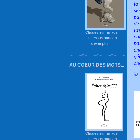
la
se
pu
de
En
Cliquez sur l'image
co
ci-dessus pour en
pa
savoir plus...
en
gé
ch
AU COEUR DES MOTS...
© 
Cliquez sur l'image
ci-dessus pour en