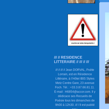
/// // RESIDENCE
LITTERAIRE // /// // ///
/// // /// // Jean DORVAL, Poète
Lorrain, est en Résidence
Littéraire, à l’Hôtel IBIS Styles
Metz Centre Gare, 23 avenue
Foch. Tél. : +33.3.87.66.81.11.
E-mail : H6854@accor.com. Il y
dédicace ses Recueils de
Poésie tous les dimanches de
9h00 à 12h30. /// / Il est publié