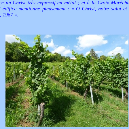
ec un Christ très expressif en métal ; et à la Croix Marécha
l édifice mentionne pieusement : «
O Christ, notre salut et
i, 1967
».