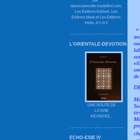
par :
latourcamoufle.hautetfort.com,
Les Editions Edilivre, Les
Editions Maia et Les Editions
Hello. /// // /// //
mo
ou
L'ORIENTALE-DEVOTION
la
su
vi
on
de
D
Ma
UNE ROUTE DE
So
LA SOIE
ti
REVISITEE...
Me
pr
ch
ECHO-ESIE IV