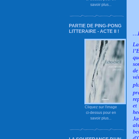
savoir plus...
PARTIE DE PING-PONG
LITTERAIRE - ACTE II !
…
La
l’
qu
so
de
vé
pl
pr
re
et
Cliquez sur l'image
he
ci-dessus pour en
Ja
savoir plus...
al
be
d'