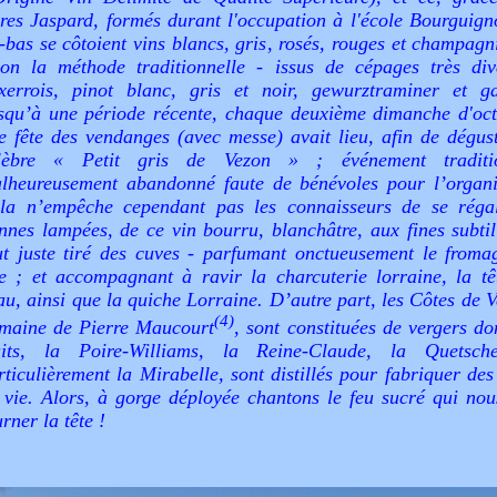
ères Jaspard, formés durant l'occupation à l'école Bourguign
i-bas se côtoient vins blancs, gris, rosés, rouges et champagn
lon la méthode traditionnelle - issus de cépages très div
xerrois, pinot blanc, gris et noir, gewurztraminer et g
squ’à une période récente, chaque deuxième dimanche d'oct
e fête des vendanges (avec messe) avait lieu, afin de dégust
élèbre «
Petit gris de Vezon
» ; événement traditio
lheureusement abandonné faute de bénévoles pour l’organi
la n’empêche cependant pas les connaisseurs de se réga
nnes lampées, de ce vin bourru, blanchâtre, aux fines subtili
ut juste tiré des cuves - parfumant onctueusement le froma
te ; et accompagnant à ravir la charcuterie lorraine, la tê
au, ainsi que la quiche Lorraine. D’autre part, les Côtes de 
(4)
maine de Pierre Maucourt
, sont constituées de vergers do
uits, la Poire-Williams, la Reine-Claude, la Quetsch
rticulièrement la Mirabelle, sont distillés pour fabriquer de
 vie. Alors, à gorge déployée chantons le feu sucré qui nous
urner la tête !