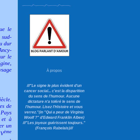
ue le
 sud-
du dur
Ancy-
ur le
igine,
ysage
À propos
///"Le signe le plus évident d'un
cancer social... c'est la disparition
du sens de l'humour. Aucune
ècle.
dictature n'a toléré le sens de
res de
l'humour. Lisez l'Histoire et vous
 Pays
verrez."
(in "Qui a peur de Virginia
Woolf ?"
d'Edward Franklin Albee)
 et à
///"Les joyeux guérissent toujours."
rer un
(François Rabelais)///
ème
XV