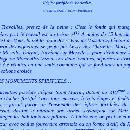
L'église fortifiée de Marieulles.
© Photos ci-dessus :
http://fr.wikipedia.org
«
Travaillez, prenez de la peine : C'est le fonds qui manq
(1)
ins. (…) le travail est un trésor
»
A moins de 15 km, au
est de Metz, la petite route des « Vins de Moselle », témoin 
beur des vignerons, serpente par Lessy, Scy-Chazelles, Vaux, 
r-Moselle, Dornot, Novéant-sur-Moselle… pour déboucher s
llage de Marieulles-Vezon. Les deux localités, séparées à l’or
t été réunies en une seule commune qui se fond dans un pa
 vallons croisés.
ES MONUMENTS SPIRITUELS…
ème
rieulles possède l’église Saint-Martin, datant du XIII
si
n clocher fortifié -°une tour massive, à trois étages et fenêt
rs - faisait partie de l'ensemble des églises fortifiées du
ssin, destiné à retarder une armée s'avançant sur Metz
otéger les habitants des pillards. A l'intérieur, on peut admi
œur avec oculus (ouverture arrondie ou en forme d'œil) du 
ème