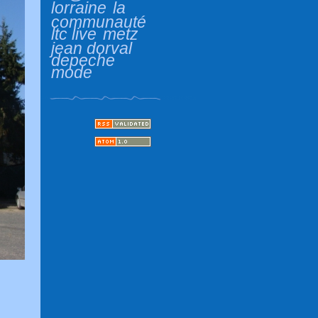
lorraine
la
communauté
ltc live
metz
jean dorval
depeche
mode