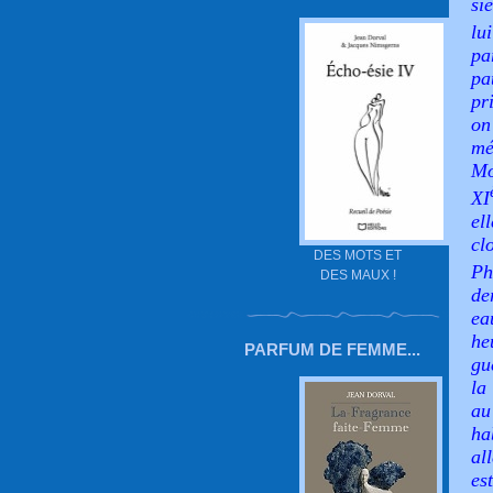
si
lu
pa
pa
pr
on
mé
Mo
XI
el
cl
DES MOTS ET
Ph
DES MAUX !
de
ea
he
PARFUM DE FEMME...
gu
la
au
ha
al
es