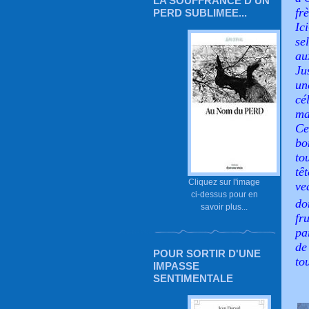
LA SOUFFRANCE D'UN
fr
PERD SUBLIMEE...
Ic
se
au
Ju
un
c
ma
Ce
bo
to
tê
Cliquez sur l'image
ve
ci-dessus pour en
do
savoir plus...
fr
pa
de
POUR SORTIR D'UNE
to
IMPASSE
SENTIMENTALE