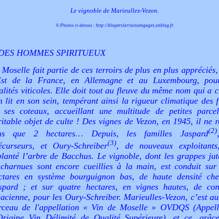
Le vignoble de Marieulles-Vezon.
© Photos ci-dessus :
http://blogerslorrainsengages.unblog.fr
DES HOMMES SPIRITUEUX
 Moselle fait partie de ces terroirs de plus en plus appréciés
Est de la France, en Allemagne et au Luxembourg, pou
alités viticoles. Elle doit tout au fleuve du même nom qui a 
n lit en son sein, tempérant ainsi la rigueur climatique des 
 ses coteaux, accueillant une multitude de petites parcel
ritable objet de culte ! Des vignes de Vezon, en 1945, il ne r
(2)
us que 2 hectares… Depuis, les familles Jaspard
(3)
écurseurs, et Oury-Schreiber
, de nouveaux exploitants
planté l’arbre de Bacchus. Le vignoble, dont les grappes jut
 charnues sont encore cueillies à la main, est conduit sur
ctares en système bourguignon bas, de haute densité che
spard ; et sur quatre hectares, en vignes hautes, de con
sacienne, pour les Oury-Schreiber. Marieulles-Vezon, c’est au
rceau de l'appellation « Vin de Moselle » OVDQS (Appell
Origine Vin Délimité de Qualité Supérieure), et ce, grâc