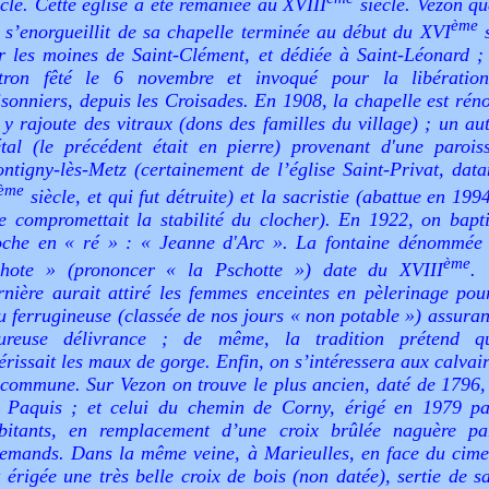
ècle. Cette église a été remaniée au XVIII
siècle. Vezon qu
ème
i s’enorgueillit de sa chapelle terminée au début du XVI
s
r les moines de Saint-Clément, et dédiée à Saint-Léonard ; 
tron fêté le 6 novembre et invoqué pour la libératio
isonniers, depuis les Croisades. En 1908, la chapelle est rén
 y rajoute des vitraux (dons des familles du village) ; un au
tal (le précédent était en pierre) provenant d'une parois
ntigny-lès-Metz (certainement de l’église Saint-Privat, data
ème
siècle, et qui fut détruite) et la sacristie (abattue en 199
le compromettait la stabilité du clocher). En 1922, on bapti
oche en « ré » : «
Jeanne d'Arc
». La fontaine dénommé
ème
hote
» (prononcer «
la Pschotte
») date du XVIII
. 
rnière aurait attiré les femmes enceintes en pèlerinage pou
u ferrugineuse (classée de nos jours « non potable ») assuran
ureuse délivrance ; de même, la tradition prétend qu
érissait les maux de gorge. Enfin, on s’intéressera aux calvai
 commune. Sur Vezon on trouve le plus ancien, daté de 1796, 
 Paquis ; et celui du chemin de Corny, érigé en 1979 pa
bitants, en remplacement d’une croix brûlée naguère pa
lemands. Dans la même veine, à Marieulles, en face du cimet
t érigée une très belle croix de bois (non datée), sertie de s