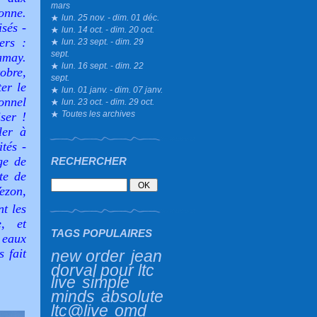
mars
onne.
lun. 25 nov. - dim. 01 déc.
isés -
lun. 14 oct. - dim. 20 oct.
ers :
lun. 23 sept. - dim. 29
sept.
amay.
lun. 16 sept. - dim. 22
obre,
sept.
er le
lun. 01 janv. - dim. 07 janv.
nnel
lun. 23 oct. - dim. 29 oct.
Toutes les archives
ser !
ler à
tés -
ge de
RECHERCHER
te de
Vezon,
nt les
e, et
TAGS POPULAIRES
s eaux
 fait
new order
jean
dorval pour ltc
live
simple
minds
absolute
ltc@live
omd