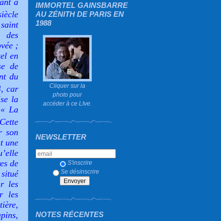
ant à
IMMORTEL GAINSBARRE
iècle
AU ZÉNITH DE PARIS EN
1988
saint
n des
ovée ;
tel en
se de
nt du
Cliquer sur la
4, car
photo pour
se la
accéder à ce LIve.
e «
La
Cette
r son
NEWSLETTER
t une
’elle
res de
S'inscrire
Se désinscrire
situé
r les
r les
ière,
NOTES RÉCENTES
apins,