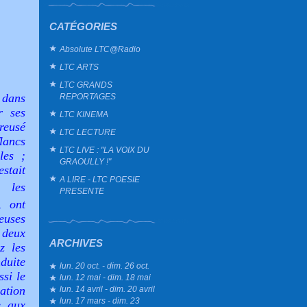
CATÉGORIES
Absolute LTC@Radio
LTC ARTS
LTC GRANDS
, dans
REPORTAGES
r ses
LTC KINEMA
creusé
LTC LECTURE
flancs
LTC LIVE : "LA VOIX DU
les ;
GRAOULLY !"
estait
A LIRE - LTC POESIE
, les
PRESENTE
, ont
euses
 deux
ARCHIVES
z les
duite
lun. 20 oct. - dim. 26 oct.
ssi le
lun. 12 mai - dim. 18 mai
ation
lun. 14 avril - dim. 20 avril
lun. 17 mars - dim. 23
e aux