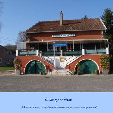
L'Auberge de Vezon.
© Photos ci-dessus :
http://www.maitresrestaurateurs.com/aubergedevezon/