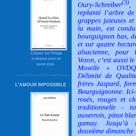
(3)
Oury-Schreiber
, 
replanté l’arbre de
grappes juteuses et
la main, est condu
bourguignon bas, de
et sur quatre hectar
alsacienne, pour l
Cliquez sur l'image
Vezon, c’est aussi l
ci-dessus pour en
savoir plus...
Moselle » OVDQS
Délimité de Qualit
frères Jaspard, for
L'AMOUR IMPOSSIBLE
Bourguignonne. Ici-b
rosés, rouges et c
traditionnelle - 
auxerrois, pinot bla
gamay. Jusqu’à 
deuxième dimanche d