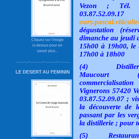
Vezon ; Tél. :
03.87.52.
oury.pascal.viticul
dégustation (rése
dimanche au jeudi d
Cliquez sur l'image
15h00 à 19h00, le
ci-dessus pour en
savoir plus...
17h00 à 18h00
(4)
Distill
LE DESERT AU FEMININ
Maucourt (pro
commercialisatio
Vignerons 57420 Vez
03.87.52.09.07 ; vi
la découverte de 
passant par les ver
la distillerie ; pour
(5)
Restauran