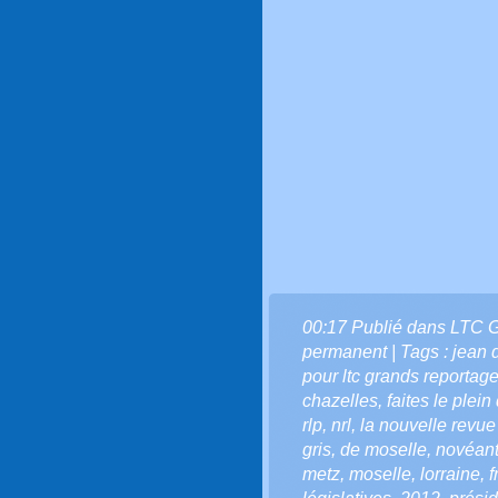
00:17 Publié dans
LTC 
permanent
| Tags :
jean 
pour ltc grands reportag
chazelles
,
faites le plein
rlp
,
nrl
,
la nouvelle revue
gris
,
de moselle
,
novéan
metz
,
moselle
,
lorraine
,
f