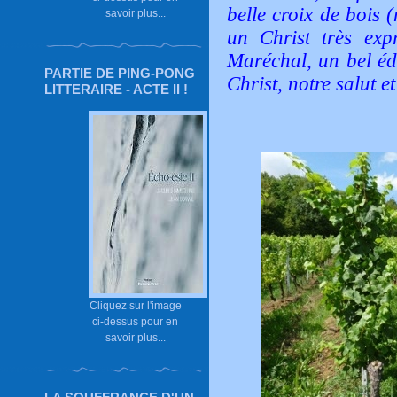
belle croix de bois 
savoir plus...
un Christ très exp
Maréchal, un bel éd
PARTIE DE PING-PONG
Christ, notre salut e
LITTERAIRE - ACTE II !
Cliquez sur l'image
ci-dessus pour en
savoir plus...