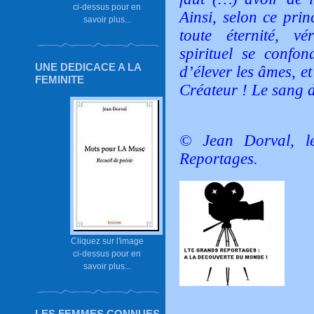
ci-dessus pour en
Ainsi, selon ce prin
savoir plus...
toute éternité, vé
spirituel se confon
UNE DEDICACE A LA
d’élever les âmes, e
FEMINITE
Créateur ! Le sang de
© Jean Dorval, l
Reportages.
Cliquez sur l'image
ci-dessus pour en
savoir plus...
LES FEMMES CONNUES