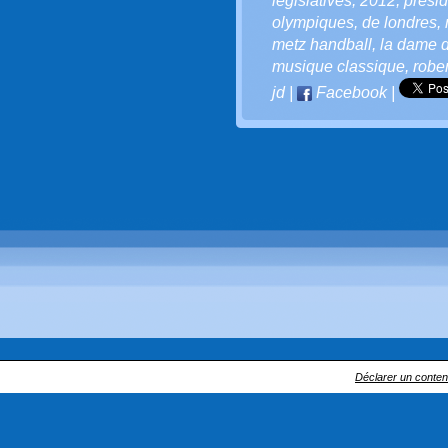
législatives
,
2012
,
présid
olympiques
,
de londres
,
metz handball
,
la dame 
musique classique
,
robe
jd
|
Facebook
|
Déclarer un contenu 