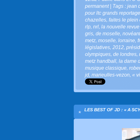
permanent
| Tags :
jean 
pour ltc grands reportag
chazelles
,
faites le plein
rlp
,
nrl
,
la nouvelle revue
gris
,
de moselle
,
novéan
metz
,
moselle
,
lorraine
,
f
législatives
,
2012
,
présid
olympiques
,
de londres
,
metz handball
,
la dame 
musique classique
,
robe
jd
,
marieulles-vezon
,
« v
LES BEST OF JD : « A SC