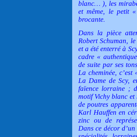
blanc… ), les mirabe
et même, le petit 
brocante.
Dans la pièce atten
Robert Schuman
, l
et a été enterré à Sc
cadre
« authentiqu
de suite par ses ton
La cheminée, c’est
La Dame de Scy, en
faïence lorraine ; 
motif Vichy blanc et
de poutres apparent
Karl Hauffen
en cér
zinc ou de représen
Dans ce décor d’un a
spécialités lorrai