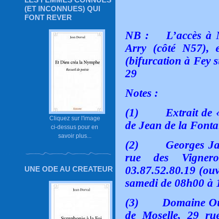
(ET INCONNUES) QUI
FONT REVER
NB : L’accès à Ma
Arry (côté N57), 
(bifurcation à Fey s
29
Notes :
(1)
Extrait de
Cliquez sur l'image
de Jean de la Fonta
ci-dessus pour en
savoir plus...
(2)
Georges Jas
rue des Vigner
03.87.52.80.19 (ouv
UNE ODE AU CREATEUR
samedi de 08h00 à 
(3)
Domaine Our
de Moselle, 29 ru