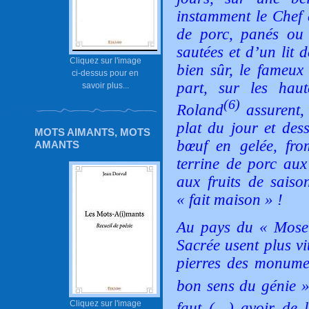
instamment le Chef 
de porc, panés ou 
sautées et d’un lit 
Cliquez sur l'image
bien sûr, le fameux
ci-dessus pour en
part, sur les haut
savoir plus...
(6)
Roland
assurent,
plat du jour et des
MOTS AIMANTS, MOTS
bœuf en gelée, fro
AMANTS
terrine de porc aux
aux fruits de saiso
« fait maison » !
Au pays du « Mosell
Sacrée usent plus vi
pierres des monume
bon sens du génie
Cliquez sur l'image
faut
(…)
avoir de 