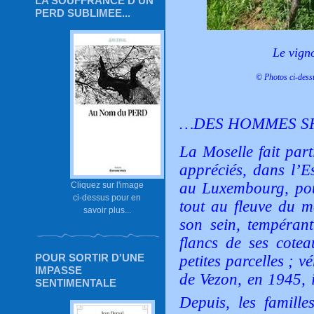
LA SOUFFRANCE D'UN
PERD SUBLIMEE...
Le vign
© Photos ci-dess
…DES HOMMES S
La Moselle fait part
appréciés, dans l’E
au Luxembourg, pour 
Cliquez sur l'image
ci-dessus pour en
tout au fleuve du m
savoir plus...
son sein, tempérant
flancs de ses cotea
POUR SORTIR D'UNE
petites parcelles ; v
IMPASSE
de Vezon, en 1945, i
SENTIMENTALE
Depuis, les famille