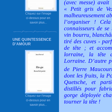
(avec messe) avait 
«
Petit gris de Ve
Cliquez sur l'image
malheureusement ab
ci-dessus pour en
l’organiser ! Cel
savoir plus...
connaisseurs de se 
vin bourru, blanchâtr
UNE QUINTESSENCE
tiré des cuves - pa
D'AMOUR
de tête ; et accom
lorraine, la tête
Lorraine. D’autre p
de Pierre Maucour
dont les fruits, la 
Quetsche, et parti
distillés pour fabr
gorge déployée chan
Cliquez sur l'image
tourner la tête !
ci-dessus pour en
savoir plus...