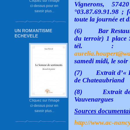
Cliquez sur l'image
Vignerons, 5742
ci-dessus pour en
°03.87.69.91.98 ; f
savoir plus...
toute la journée et 
(6)
Bar Restau
UN ROMANTISME
ECHEVELE
du terroir) 1 place
tél. : 03
aurelia.houpert@w
samedi midi, le soir
(7)
Extrait d’« 
de Chateaubriand
(8)
Extrait d
Vauvenargues
Cliquez sur l'image
ci-dessus pour en
Sources documentai
savoir plus...
http://www.ac-nancy