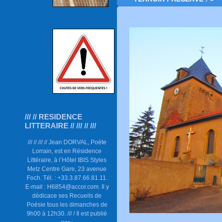
/// // RESIDENCE
LITTERAIRE // /// // ///
/// // /// // Jean DORVAL, Poète
Lorrain, est en Résidence
Littéraire, à l’Hôtel IBIS Styles
Metz Centre Gare, 23 avenue
Foch. Tél. : +33.3.87.66.81.11.
E-mail : H6854@accor.com. Il y
dédicace ses Recueils de
Poésie tous les dimanches de
9h00 à 12h30. /// / Il est publié