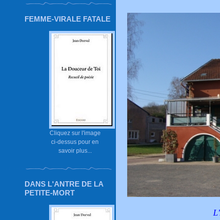
FEMME-VIRALE FATALE
Cliquez sur l'image
ci-dessus pour en
savoir plus...
DANS L'ANTRE DE LA
PETITE-MORT
L