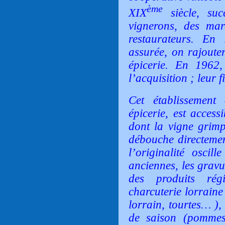
ème
XIX
siècle, succ
vignerons, des mar
restaurateurs. En 
assurée, on rajoute
épicerie. En 1962
l’acquisition ; leur fi
Cet établissement 
épicerie, est access
dont la vigne grimp
débouche directement
l’originalité oscil
anciennes, les gravur
des produits ré
charcuterie lorraine
lorrain, tourtes… ),
de saison (pommes