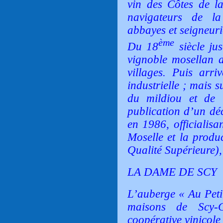
vin des Côtes de la
navigateurs de l
abbayes et seigneuri
ème
Du 18
siècle ju
vignoble mosellan a
villages. Puis arri
industrielle ; mais 
du mildiou et de l
publication d’un déc
en 1986, officialisa
Moselle et la produ
Qualité Supérieure),
LA DAME DE SCY
L’auberge
« Au Pet
maisons de Scy-C
coopérative vinicole