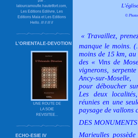
par :
L'églis
latourcamoufle.hautetfort.com,
Les Editions Edilivre, Les
© Photos
Editions Maia et Les Editions
Hello. /// // /// //
«
Travaillez, prene
L'ORIENTALE-DEVOTION
manque le moins. (…
moins de 15 km, au s
des « Vins de Mose
vignerons, serpente
Ancy-sur-Moselle,
pour déboucher sur 
Les deux localités
réunies en une seu
UNE ROUTE DE
paysage de vallons c
LA SOIE
REVISITEE...
DES MONUMENTS 
Marieulles possède 
ECHO-ESIE IV