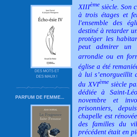
ème
XIII
siècle. Son c
à trois étages et fe
l'ensemble des égl
destiné à retarder u
protéger les habitan
peut admirer un 
arrondie ou en for
église a été remanié
DES MOTS ET
à lui s’enorgueillit
DES MAUX !
ème
du XVI
siècle pa
dédiée à Saint-Lé
PARFUM DE FEMME...
novembre et inv
prisonniers, depu
chapelle est rénovée
des familles du vi
précédent était en p