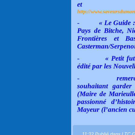
et
http://www.saveursdumond
-
« Le Guide :
Pays de Bitche, Ni
Frontières et Ba
Casterman/Serpenoi
-
« Petit f
édité par les Nouvel
-
remer
souhaitant garde
(Maire de Marieul
passionné d’histo
Mayeur (l’ancien cu
11:32 Publié dans
LTC 