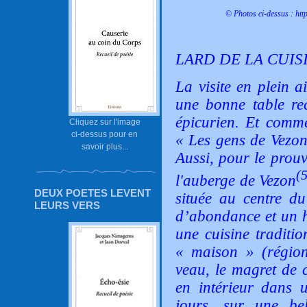
© Photos ci-dessus :
htt
LARD DE LA CUIS
La visite en plein a
une bonne table rec
épicurien. Et comme
Cliquez sur l'image
ci-dessus pour en
«
Les gens de Vezon
savoir plus...
Aussi, pour le prouve
(
l'auberge de Vezon
DEUX POETES LEVENT
située au centre du
LEURS VERS
d’abondance et un h
une cuisine traditio
« maison » (régio
veau, le magret de 
en intérieur dans 
jours, sur une bel