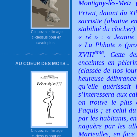
Montigny-lès-Metz (
Privat, datant du XI
sacristie (abattue e
stabilité du clocher
Cliquez sur l'image
« ré » : «
Jeanne 
ci-dessus pour en
savoir plus...
«
La Phhote
» (pr
ème
XVIII
. Cette de
enceintes en pèler
AU COEUR DES MOTS...
(classée de nos jou
heureuse délivrance
qu’elle guérissai
s’intéressera aux c
on trouve le plus 
Paquis ; et celui d
par les habitants, e
naguère par les al
Cliquez sur l'image
Marieulles, en face 
ci-dessus pour en