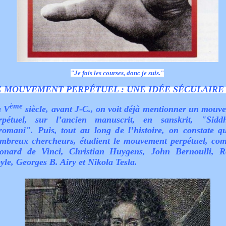
"Je fais les courses, donc je suis."
E MOUVEMENT PERPÉTUEL : UNE IDÉE SÉCULAIRE 
ème
 V
siècle, avant J-C., on voit déjà mentionner un mouv
rpétuel, sur l’ancien manuscrit, en sanskrit, "Sidd
romani". Puis, tout au long de l’histoire, on constate q
mbreux chercheurs, étudient le mouvement perpétuel, co
onard de Vinci, Christian Huygens, John Bernoulli, R
yle, Georges B. Airy et Nikola Tesla.