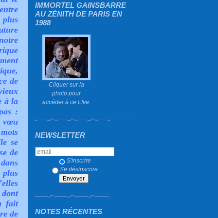
IMMORTEL GAINSBARRE
entre
AU ZÉNITH DE PARIS EN
 plus
1988
nature
notre
rique
mment
ique,
ce de
Cliquer sur la
vieux
photo pour
 à la
accéder à ce LIve.
pas :
n vœu
 mots
NEWSLETTER
le se
se de
S'inscrire
 dans
Se désinscrire
 plus
elles
 dont
 fait
NOTES RÉCENTES
re de