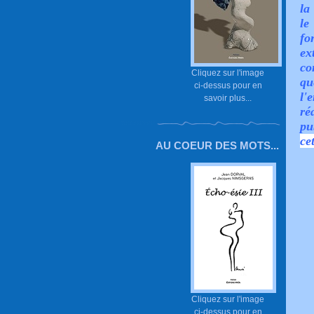
la
le
fo
ex
co
Cliquez sur l'image
qu
ci-dessus pour en
l'
savoir plus...
ré
p
ce
AU COEUR DES MOTS...
Cliquez sur l'image
ci-dessus pour en