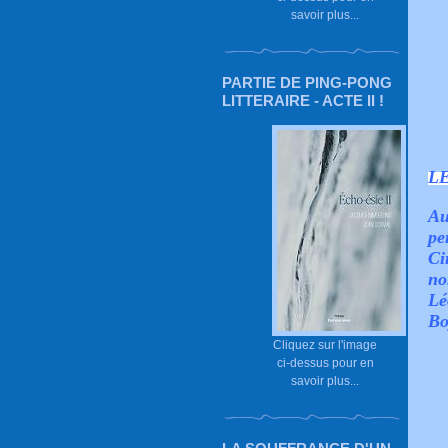
savoir plus...
PARTIE DE PING-PONG
LITTERAIRE - ACTE II !
L
Au
pe
Ci
no
Lé
Bo
Cliquez sur l'image
ci-dessus pour en
savoir plus...