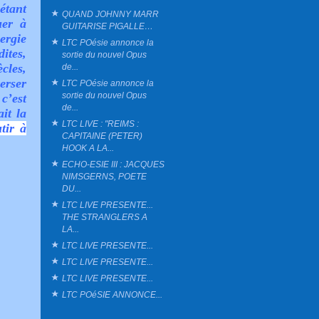
étant
QUAND JOHNNY MARR
uer à
GUITARISE PIGALLE…
ergie
LTC POésie annonce la
ites,
sortie du nouvel Opus
cles,
de...
verser
LTC POésie annonce la
sortie du nouvel Opus
 c’est
de...
it la
LTC LIVE : "REIMS :
tir à
CAPITAINE (PETER)
HOOK A LA...
ECHO-ESIE III : JACQUES
NIMSGERNS, POETE
DU...
LTC LIVE PRESENTE...
THE STRANGLERS A
LA...
LTC LIVE PRESENTE...
LTC LIVE PRESENTE...
LTC LIVE PRESENTE...
LTC POéSIE ANNONCE...