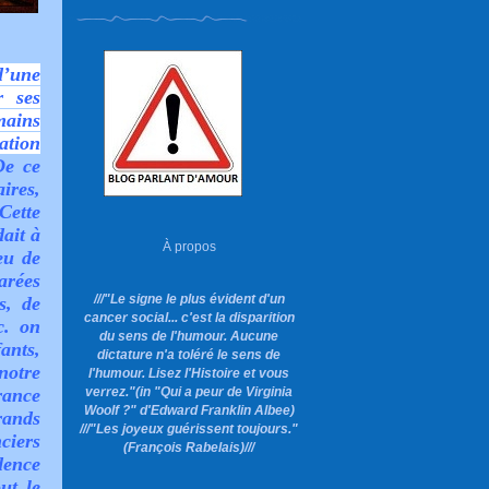
d’une
r ses
mains
uation
e ce
aires,
Cette
ait à
À propos
eu de
arées
///"Le signe le plus évident d'un
s, de
cancer social... c'est la disparition
c. on
du sens de l'humour. Aucune
fants,
dictature n'a toléré le sens de
 notre
l'humour. Lisez l'Histoire et vous
verrez."
(in "Qui a peur de Virginia
ance
Woolf ?"
d'Edward Franklin Albee)
rands
///"Les joyeux guérissent toujours."
ciers
(François Rabelais)///
dence
ut le