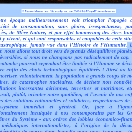
© Photo ci-dessus :
maribia.wordpress.com/2009/03/14/la-pollition-et-le-cancer
tre époque malheureusement voit triompher l’apogée 
ciété de consommation, sans gloire, irrespectueuse, pa
cès, de Mère Nature, et par effet boomerang des êtres hu
i y vivent, et qui sont responsables et coupables de cette sit
tastrophique, jamais vue dans l’Histoire de l’Humanité.
D
it, nous allons tout droit vers de grands déséquilibres planét
réversibles, si nous ne changeons pas radicalement de cap. 
catombe pourrait cependant être limitée si l’Homme se décid
ire enfin des choix technologiques équilibrés ! Ainsi au li
ncériser, volontairement, la population à grands coups de m
ires, de catastrophes nucléaires, de déchets non contrôlé
llutions incessantes aériennes, terrestres et maritimes, et
vrait, plutôt, orienter notre quotidien, et l’avenir de nos en
rs des solutions rationnelles et solidaires, respectueuses de
osystème immédiat et général. Or, face à l’ignor
lontairement inculquée à nos contemporains par les G
êtres du Système - aux ordres des lobbies économico-finan
 médiatiques internationalistes, à l’origine de la déca
térialiste de masse dans laquelle nous nous trouvons - to