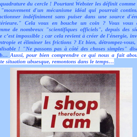
 quadrature du cercle ! Pourtant Webster les définit comme 
 "mouvement d'un mécanisme idéal qui pourrait contin
nctionner indéfiniment sans puiser dans une source d'én
térieure." Cela vous en bouche un coin ? Vous vous d
mme de nombreux "scientifiques officiels", depuis des siè
e c’est impossible ; car cela revient à créer de l'énergie, in
entropie et éliminer les frictions ? Et bien, détrompez-vous,
alisable ! "Ne passons pas à côté des choses simples" disa
ub…
Aussi, pour bien comprendre ce qui nous a fait abou
tte situation ubuesque, remontons dans le temps…