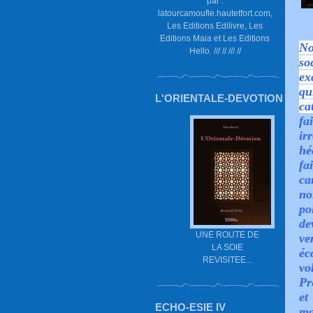
par :
latourcamoufle.hautetfort.com,
Les Editions Edilivre, Les
Editions Maia et Les Editions
No
Hello. /// // /// //
so
ex
qu
L'ORIENTALE-DEVOTION
ca
fa
ir
hé
fa
ca
no
po
de
UNE ROUTE DE
ve
LA SOIE
éc
REVISITEE...
vo
Pr
et
ECHO-ESIE IV
ma