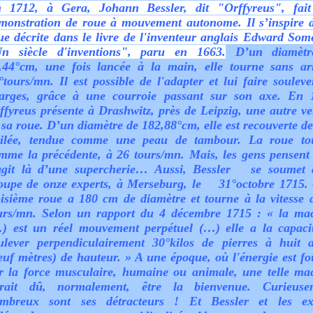
 1712, à Gera, Johann Bessler, dit "Orffyreus", fai
monstration de roue à mouvement autonome. Il s’inspire 
ue décrite dans le livre de l'inventeur anglais Edward Some
n siècle d'inventions", paru en 1663.
D’un diamètr
,44°cm, une fois lancée à la main, elle tourne sans ar
°tours/mn. Il est possible de l'adapter et lui faire souleve
arges
, grâce à une courroie passant sur son axe. En 
ffyreus présente à Drashwitz, près de Leipzig, une autre ve
 sa roue. D’un diamètre de 182,88°cm, elle est recouverte de 
ilée, tendue comme une peau de tambour. La roue to
mme la précédente, à 26 tours/mn. Mais, les gens pensent 
agit là d’une supercherie… Aussi, Bessler se soumet
oupe de onze experts, à Merseburg, le 31°octobre 1715. 
oisième roue a 180 cm de diamètre et tourne à la vitesse 
urs/mn. Selon un rapport du 4 décembre 1715 : « la ma
) est un réel mouvement perpétuel (…) elle a la capaci
ulever perpendiculairement 30°kilos de pierres à huit 
euf mètres) de hauteur. » A une époque, où l'énergie est fo
r la force musculaire, humaine ou animale, une telle ma
rait dû, normalement, être la bienvenue. Curieuse
mbreux sont ses détracteurs ! Et Bessler et les ex