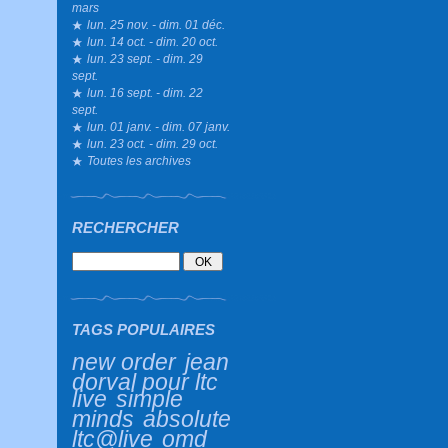
mars
lun. 25 nov. - dim. 01 déc.
lun. 14 oct. - dim. 20 oct.
lun. 23 sept. - dim. 29
sept.
lun. 16 sept. - dim. 22
sept.
lun. 01 janv. - dim. 07 janv.
lun. 23 oct. - dim. 29 oct.
Toutes les archives
RECHERCHER
TAGS POPULAIRES
new order
jean
dorval pour ltc
live
simple
minds
absolute
ltc@live
omd