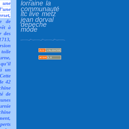
lorraine
la
t une
communauté
d’une
ltc live
metz
rset,
jean dorval
e de
depeche
rêt à
mode
r des
1713,
rsion
toile
urne,
qu’il
 à un
Cette
de 42
chine
té de
aunes
urnie
chine
ment,
perts