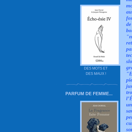
mo
au
fo
de
bo
"n
re
pa
te
sl
gr
DES MOTS ET
"E
DES MAUX !
pi
ju
tr
PARFUM DE FEMME...
l’
un
sa
pe
cu
so