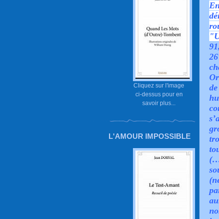
En
dé
ro
"U
91
26
ch
Or
Cliquez sur l'image
de
ci-dessus pour en
hu
savoir plus...
co
s’
gr
L'AMOUR IMPOSSIBLE
tr
to
(…
so
(n
pa
au
no