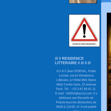
/// // RESIDENCE
LITTERAIRE // /// // ///
/// // /// // Jean DORVAL, Poète
Lorrain, est en Résidence
Littéraire, à l’Hôtel IBIS Styles
Metz Centre Gare, 23 avenue
Foch. Tél. : +33.3.87.66.81.11.
E-mail : H6854@accor.com. Il y
dédicace ses Recueils de
Poésie tous les dimanches de
9h00 à 12h30. /// / Il est publié