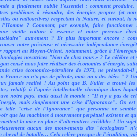
nde a finalement oublié l’essentiel : comment produire, 
tres problèmes à résoudre, des énergies propres (et non
ssiles ou radioactives) respectant la Nature, et surtout, la 
 l’Homme ? Comment, par exemple, faire fonctionner 
nne vieille voiture à essence et notre perceuse élect
ucléaire" autrement ? Et plus important encore : co
trouver notre précieuse et nécessaire indépendance énergét
r rapport au Moyen-Orient, notamment, grâce à l’émergen
chnologies novatrices "bien de chez nous » ? Le célèbre et 
ogan censé nous faire réaliser des économies d’énergie, suite
ande crise économico-pétrolière de 1973, ne prétendait-il 
n France on n’a pas de pétrole, mais on a des idées " ? U
eux jamais réalisé ! Au point que B. Fuller a trouvé les
stes, relatifs à l’apnée intellectuelle chronique dans laquel
ouve notre pays, mais aussi le monde : "Il n'y a pas de cri
Énergie, mais simplement une crise d'Ignorance". On est
e telle "crise de l’Ignorance" que personne ne semble
voir que les machines à mouvement perpétuel existent et qu’
rmettent la mise en place d’alternatives crédibles ! Un sujet
rieusement aucun des mouvements dits "écologistes" n’a
n cheval de bataille… Cela relève presque de l’érudition, voi