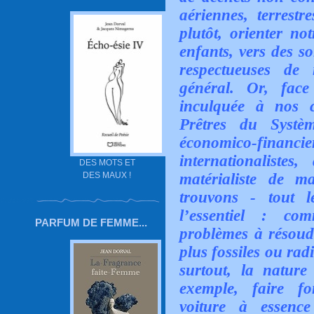
aériennes, terrestr
plutôt, orienter no
enfants, vers des so
respectueuses de 
général. Or, face
inculquée à nos 
Prêtres du Systè
économico-fin
internationaliste
DES MOTS ET
DES MAUX !
matérialiste de m
trouvons - tout 
l’essentiel : co
PARFUM DE FEMME...
problèmes à résoudr
plus fossiles ou rad
surtout, la natu
exemple, faire fo
voiture à essence