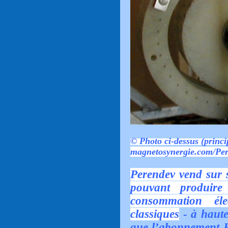
© Photo ci-dessus (princi
magnetosynergie.com/Pe
Perendev vend sur s
pouvant produir
consommation éle
classiques
- à haut
que l’abonnement ED