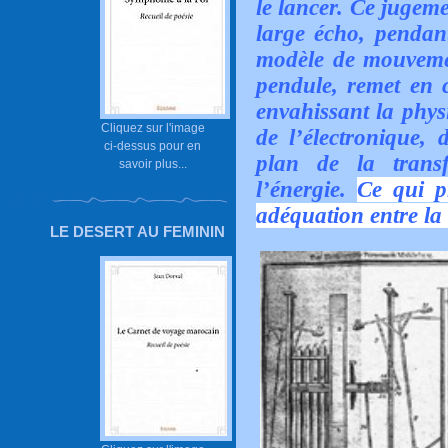
le lancer. Ce jugem
large écho, pendant
modèle de mouvemen
pendule, remet en c
envahissant la physi
Cliquez sur l'image
de l’électronique, 
ci-dessus pour en
plan de la trans
savoir plus...
l’énergie.
Ce qui p
adéquation entre la c
LE DESERT AU FEMININ