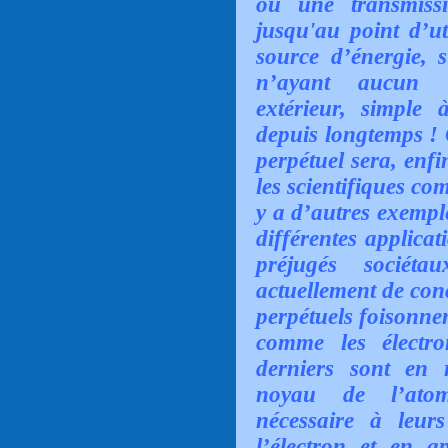
ou une transmissi
jusqu'au point d’ut
source d’énergie, s
n’ayant aucun b
extérieur, simple à
depuis longtemps 
perpétuel sera, enfi
les scientifiques co
y a d’autres exempl
différentes applicat
préjugés sociét
actuellement de con
perpétuels foisonnen
comme les électro
derniers sont en 
noyau de l’atom
nécessaire à leu
l’électron et en a