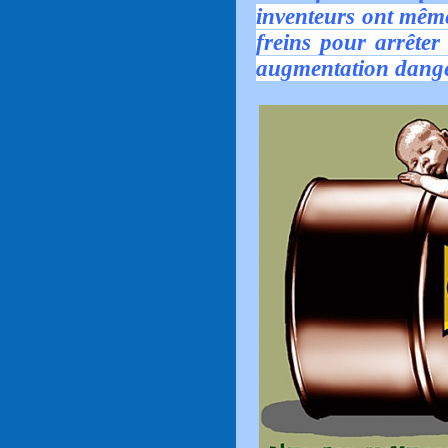
inventeurs ont mêm
freins pour arrêter
augmentation danger