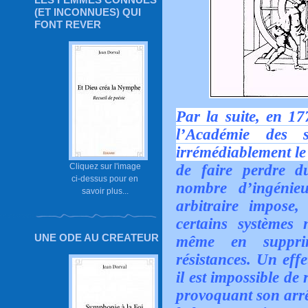
(ET INCONNUES) QUI
FONT REVER
Par la suite, en 17
l’Académie des 
irrémédiablement l
de faire perdre d
Cliquez sur l'image
ci-dessus pour en
nombre d’ingénieu
savoir plus...
arbitraire impose
certains systèmes 
UNE ODE AU CREATEUR
même en supprim
résistances. Un effe
il est impossible d
provoquant son arrê