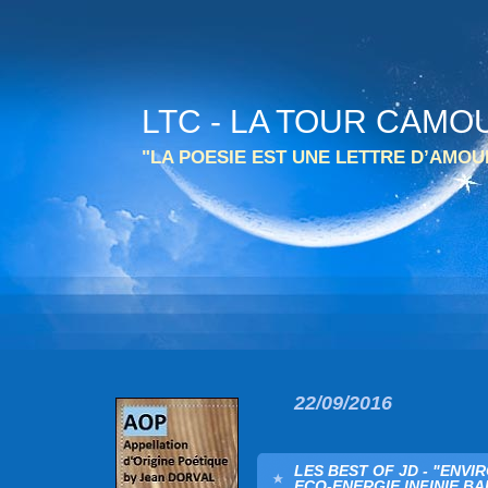
LTC - LA TOUR CAMO
"LA POESIE EST UNE LETTRE D’AMO
22/09/2016
LES BEST OF JD - "ENV
ECO-ENERGIE INFINIE BA