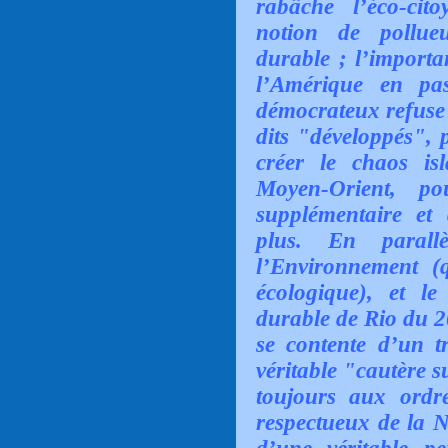
rabâche l’éco-cito
notion de pollue
durable ; l’importa
l’Amérique en pas
démocrateux refuse 
dits "développés", 
créer le chaos is
Moyen-Orient, p
supplémentaire et
plus. En parall
l’Environnement (
écologique), et l
durable de Rio du 2
se contente d’un t
véritable "cautère s
toujours aux ordre
respectueux de la N