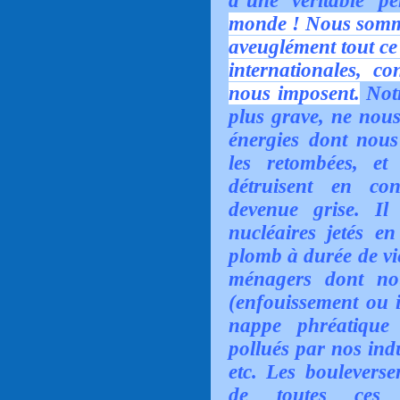
d’une véritable 
monde ! Nous sommes
aveuglément tout ce
internationales, co
nous imposent.
Notr
plus grave, ne nou
énergies dont nous
les retombées, et
détruisent en co
devenue grise. I
nucléaires jetés 
plomb à durée de vie
ménagers dont no
(enfouissement ou i
nappe phréatique
pollués par nos indu
etc. Les bouleverse
de toutes ces n