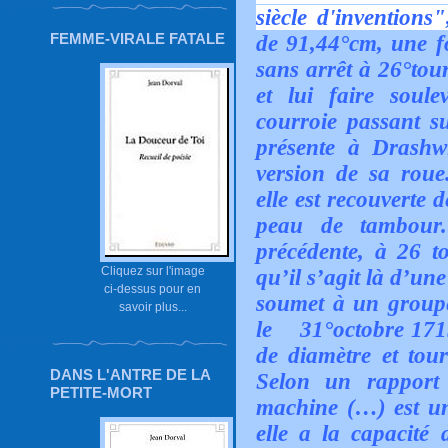
siècle d'inventions
FEMME-VIRALE FATALE
de 91,44°cm, une fo
sans arrêt à 26°tour
et lui faire soule
courroie passant s
présente à Drashwi
version de sa rou
elle est recouverte 
peau de tambour
précédente, à 26 t
Cliquez sur l'image
qu’il s’agit là d’u
ci-dessus pour en
soumet à un groupe
savoir plus...
le 31°octobre 1715
de diamètre et tour
DANS L'ANTRE DE LA
Selon un rappor
PETITE-MORT
machine (…) est u
elle a la capacité 