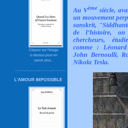
ème
Au V
siècle, av
un mouvement perpét
sanskrit, "Siddhant
de l’histoire, 
chercheurs, étud
comme : Léonard 
Cliquez sur l'image
John Bernoulli, Ro
ci-dessus pour en
savoir plus...
Nikola Tesla.
L'AMOUR IMPOSSIBLE