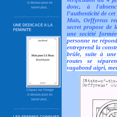
ci-dessus pour en
donc, à l'absen
savoir plus...
l’authenticité de ce
Mais, Orffyreus re
UNE DEDICACE A LA
secret propose de l
FEMINITE
une société formé
personne ne répond 
entreprend la constr
brûle, suite à un
routes se sépare
vagabond aigri, me
Cliquez sur l'image
ci-dessus pour en
savoir plus...
LES FEMMES CONNUES