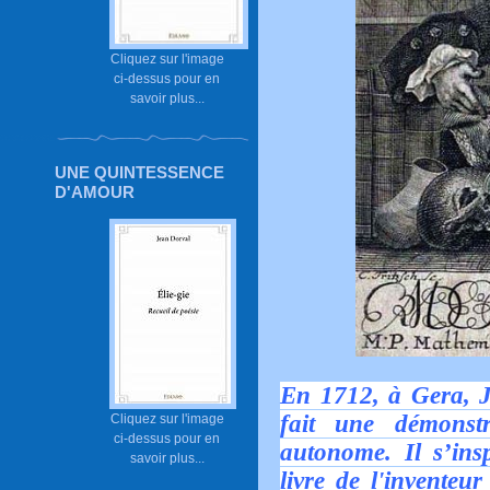
Cliquez sur l'image
ci-dessus pour en
savoir plus...
UNE QUINTESSENCE
D'AMOUR
En 1712, à Gera, J
fait une démons
Cliquez sur l'image
ci-dessus pour en
autonome. Il s’ins
savoir plus...
livre de l'invente