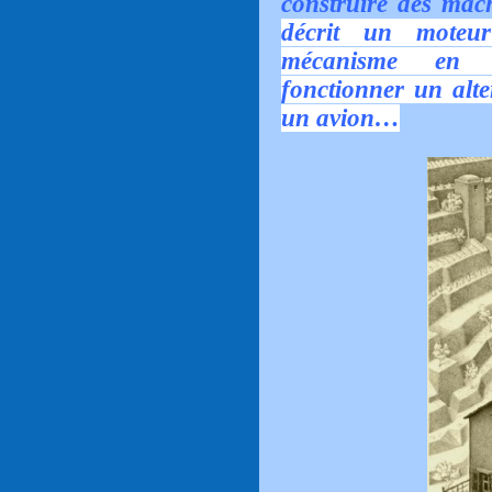
construire des mac
décrit un moteu
mécanisme en m
fonctionner un alte
un avion…