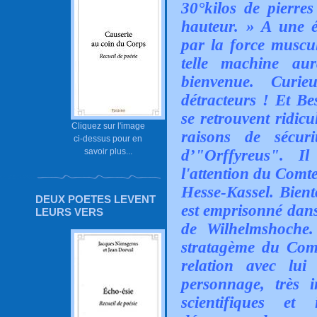
30°kilos de pierre
hauteur. » A une é
par la force muscu
telle machine aur
bienvenue. Curi
détracteurs ! Et Be
se retrouvent ridicu
Cliquez sur l'image
raisons de sécur
ci-dessus pour en
d’"Orffyreus". I
savoir plus...
l'attention du Comte
Hesse-Kassel. Bient
DEUX POETES LEVENT
est emprisonné dans
LEURS VERS
de Wilhelmshoche. 
stratagème du Comt
relation avec lu
personnage, très 
scientifiques et