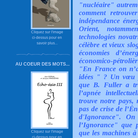
"nucléaire" autreme
comment retrouver
indépendance éner
Orient, notamme
Cliquez sur l'image
technologies novat
ci-dessus pour en
savoir plus...
célèbre et vieux slo
économies d’éner
économico-pétrolièr
AU COEUR DES MOTS...
"En France on n’a
idées " ? Un vœu p
que B. Fuller a tro
l’apnée intellectu
trouve notre pays, 
pas de crise de l’É
d'Ignorance". On 
l’Ignorance" que 
que les machines à 
Cliquez sur l'image
ci-dessus pour en