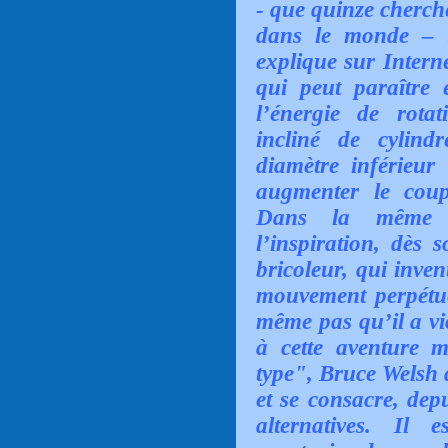
- que quinze cherch
dans le monde – u
explique sur Intern
qui peut paraître 
l’énergie de rota
incliné de cylind
diamètre inférieur
augmenter le coupl
Dans la même v
l’inspiration, dès 
bricoleur, qui inve
mouvement perpétue
même pas qu’il a vio
à cette aventure 
type", Bruce Welsh 
et se consacre, dep
alternatives. Il