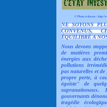
© Photo ci-dessus :
http://
NE SOYONS PL
CONVENUS, C
ÉQUILIBRÉ A NO
Nous devons stoppe
de matières prem
énergies aux déchet
pollutions irréméd
pas naturelles et d
propre perte, à cau
égoïste" de quelq
supranationaux
gouvernants dénonce
tragédie écologi