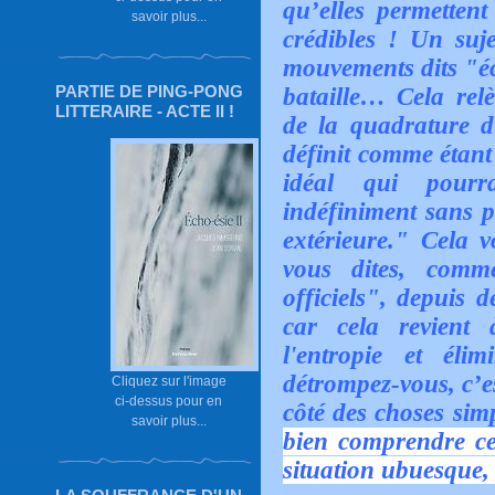
qu’elles permettent
savoir plus...
crédibles ! Un suj
mouvements dits "éc
PARTIE DE PING-PONG
bataille… Cela relè
LITTERAIRE - ACTE II !
de la quadrature d
définit comme étan
idéal qui pourr
indéfiniment sans p
extérieure." Cela
vous dites, comm
officiels", depuis d
car cela revient 
l'entropie et éli
détrompez-vous, c’e
Cliquez sur l'image
ci-dessus pour en
côté des choses sim
savoir plus...
bien comprendre ce 
situation ubuesque