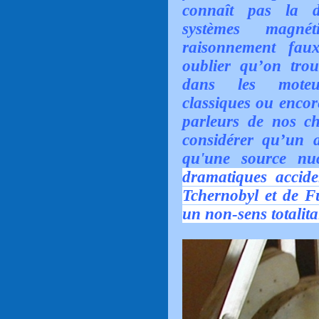
connaît pas la d
systèmes magn
raisonnement fau
oublier qu’on tro
dans les moteur
classiques ou encor
parleurs de nos c
considérer qu’un 
qu'une source nu
dramatiques accide
Tchernobyl et de Fu
un non-sens totalita