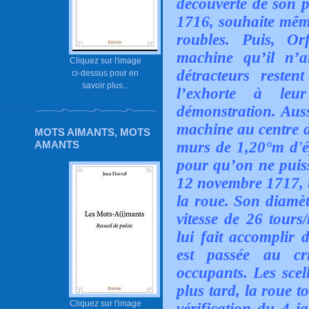
découverte de son p
1716, souhaite même
roubles. Puis, Or
machine qu’il n’ai
Cliquez sur l'image
détracteurs reste
ci-dessus pour en
savoir plus...
l’exhorte à leu
démonstration. Aussi
machine au centre d
MOTS AIMANTS, MOTS
murs de 1,20°m d'é
AMANTS
pour qu’on ne puisse
12 novembre 1717, 
la roue. Son diamètr
vitesse de 26 tours
lui fait accomplir 
est passée au cr
occupants. Les scel
plus tard, la roue 
Cliquez sur l'image
vérification du 4 j