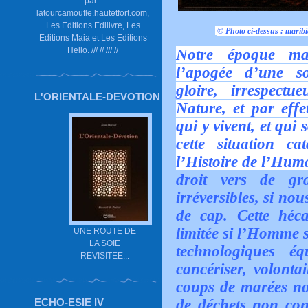
par :
latourcamoufle.hautetfort.com,
Les Editions Edilivre, Les
© Photo ci-dessus :
maribi
Editions Maia et Les Editions
Hello. /// // /// //
Notre époque mal
l’apogée d’une s
gloire, irrespect
L'ORIENTALE-DEVOTION
Nature, et par eff
qui y vivent, et qui
cette situation c
l’Histoire de l’Hum
droit vers de gra
irréversibles, si n
de cap. Cette héc
limitée si l’Homme s
UNE ROUTE DE
LA SOIE
technologiques é
REVISITEE...
cancériser, volonta
coups de marées noi
ECHO-ESIE IV
de déchets non cont