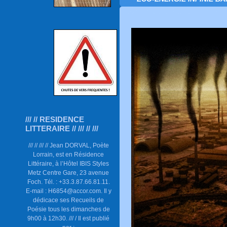
/// // RESIDENCE
LITTERAIRE // /// // ///
/// // /// // Jean DORVAL, Poète
Lorrain, est en Résidence
Littéraire, à l’Hôtel IBIS Styles
Metz Centre Gare, 23 avenue
Foch. Tél. : +33.3.87.66.81.11.
E-mail : H6854@accor.com. Il y
dédicace ses Recueils de
Poésie tous les dimanches de
9h00 à 12h30. /// / Il est publié