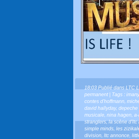
18:03 Publié dans
LTC L
permanent
| Tags :
iman
contes d'hoffmann
,
miche
david hallyday
,
depeche
musicale
,
nina hagen
,
a-
stranglers
,
la scène d'ltc
simple minds
,
les zizikal
division
,
ltc annonce
,
lit