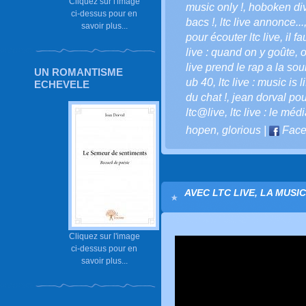
Cliquez sur l'image
music only !
,
hoboken div
ci-dessus pour en
bacs !
,
ltc live annonce...
savoir plus...
pour écouter ltc live
,
il f
live : quand on y goûte
,
o
live prend le rap a la sou
UN ROMANTISME
ub 40
,
ltc live : music is li
ECHEVELE
du chat !
,
jean dorval pour
ltc@live
,
ltc live : le méd
hopen
,
glorious
|
Face
AVEC LTC LIVE, LA MUSI
Cliquez sur l'image
ci-dessus pour en
savoir plus...