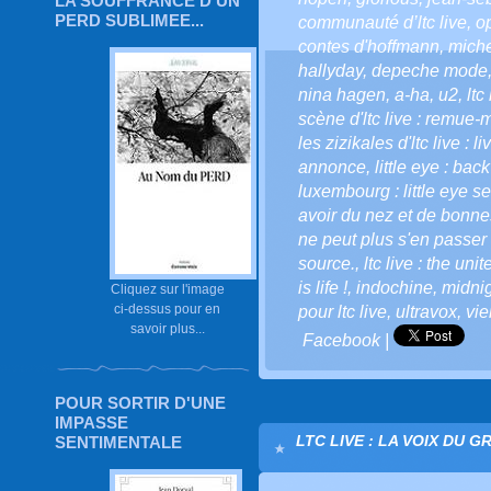
LA SOUFFRANCE D'UN
PERD SUBLIMEE...
communauté d’ltc live
,
o
contes d'hoffmann
,
miche
hallyday
,
depeche mode
nina hagen
,
a-ha
,
u2
,
ltc
scène d'ltc live : remue-
les zizikales d'ltc live : l
annonce
,
little eye : bac
luxembourg : little eye se
avoir du nez et de bonnes
ne peut plus s'en passer 
source.
,
ltc live : the uni
is life !
,
indochine
,
midnig
Cliquez sur l'image
ci-dessus pour en
pour ltc live
,
ultravox
,
vi
savoir plus...
Facebook
|
POUR SORTIR D'UNE
IMPASSE
LTC LIVE : LA VOIX DU G
SENTIMENTALE