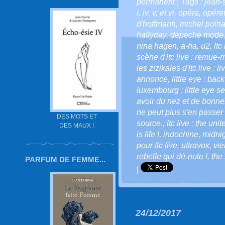
permanent
| Tags :
jean-
i
,
iv
,
v
,
et vi
,
opéra
,
opéret
d'hoffmann
,
michel polna
hallyday
,
depeche mode
nina hagen
,
a-ha
,
u2
,
ltc
scène d'ltc live : remue-
les zizikales d'ltc live : l
annonce
,
little eye : bac
luxembourg : little eye se
avoir du nez et de bonnes
ne peut plus s'en passer 
DES MOTS ET
source.
,
ltc live : the uni
DES MAUX !
is life !
,
indochine
,
midnig
pour ltc live
,
ultravox
,
vi
rebelle qui dé-note !
,
the 
PARFUM DE FEMME...
|
24/12/2017