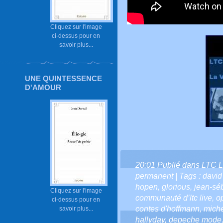
Cliquez sur l'image
ci-dessus pour en
savoir plus...
UNE QUINTESSENCE
D'AMOUR
20:01 Publié dans
LTC L
permanent
| Tags :
david
hopen
,
glorious
,
jean-sé
Cliquez sur l'image
communauté d’ltc live
,
o
ci-dessus pour en
contes d'hoffmann
,
miche
savoir plus...
hallyday
,
depeche mode