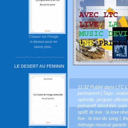
Cliquez sur l'image
ci-dessus pour en
savoir plus...
LE DESERT AU FEMININ
11:32 Publié dans
LTC L
permanent
| Tags :
orato
opérette
,
jacques offenb
polnareff
,
blind fish
,
pain
spliff
,
ltc live : la love r
live : le mur du song !
,
th
ménage musical garanti 