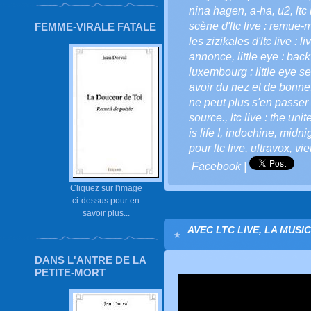
nina hagen
,
a-ha
,
u2
,
ltc
scène d'ltc live : remue-
FEMME-VIRALE FATALE
les zizikales d'ltc live : l
annonce
,
little eye : bac
luxembourg : little eye se
avoir du nez et de bonnes
ne peut plus s'en passer 
source.
,
ltc live : the uni
is life !
,
indochine
,
midnig
pour ltc live
,
ultravox
,
vi
Facebook
|
Cliquez sur l'image
ci-dessus pour en
savoir plus...
AVEC LTC LIVE, LA MUSI
DANS L'ANTRE DE LA
PETITE-MORT