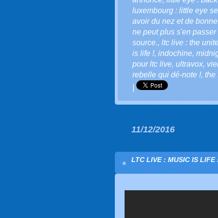
luxembourg : little eye se
avoir du nez et de bonnes
ne peut plus s'en passer 
source.
,
ltc live : the uni
is life !
,
indochine
,
midnig
pour ltc live
,
ultravox
,
vi
rebelle qui dé-note !
,
the 
|
11/12/2016
LTC LIVE : MUSIC IS LIFE 