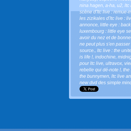
nina hagen
,
a-ha
,
u2
,
ltc
scène d'ltc live : remue-
les zizikales d'ltc live : l
annonce
,
little eye : bac
luxembourg : little eye se
avoir du nez et de bonnes
ne peut plus s'en passer 
source.
,
ltc live : the uni
is life !
,
indochine
,
midnig
pour ltc live
,
ultravox
,
vi
rebelle qui dé-note !
,
the 
the bunnymen
,
ltc live a
new dvd des simple min