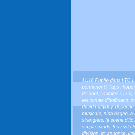
11:16 Publié dans
LTC L
permanent
| Tags :
hope
de noël
,
cantates i
,
iv
,
v
,
les contes d'hoffmann
,
m
david hallyday
,
depeche
musicale
,
nina hagen
,
a-
stranglers
,
la scène d'ltc
simple minds
,
les zizikal
division
,
ltc annonce
,
lit