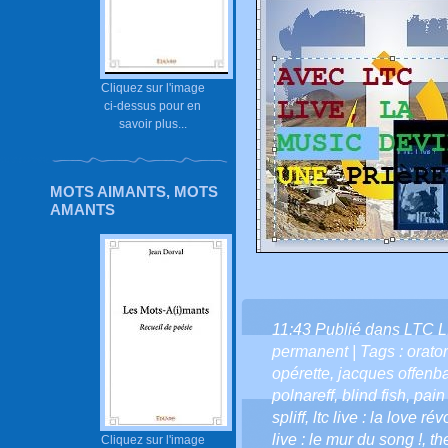
Cliquez sur l'image
ci-dessus pour en
savoir plus...
MOTS AIMANTS, MOTS
AMANTS
11:43 Publié dans
LTC L
permanent
| Tags :
orato
opérette
,
jacques offenb
polnareff
,
blind fish
,
pain
spliff
,
ltc live : la love r
live : le mur du song !
,
th
Cliquez sur l'image