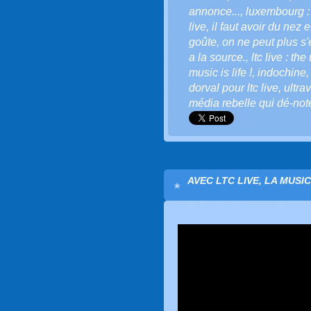
annonce...
,
luxembourg : 
live
,
il faut avoir du nez 
goûte
,
on ne peut plus s'
a la source.
,
ltc live : th
music is life !
,
indochine
dorval pour ltc live
,
ultra
média rebelle qui dé-note
AVEC LTC LIVE, LA MUSI