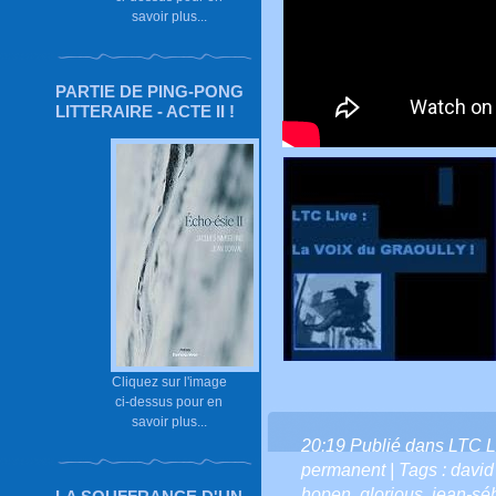
savoir plus...
PARTIE DE PING-PONG
LITTERAIRE - ACTE II !
Cliquez sur l'image
ci-dessus pour en
savoir plus...
20:19 Publié dans
LTC L
permanent
| Tags :
david
hopen
,
glorious
,
jean-sé