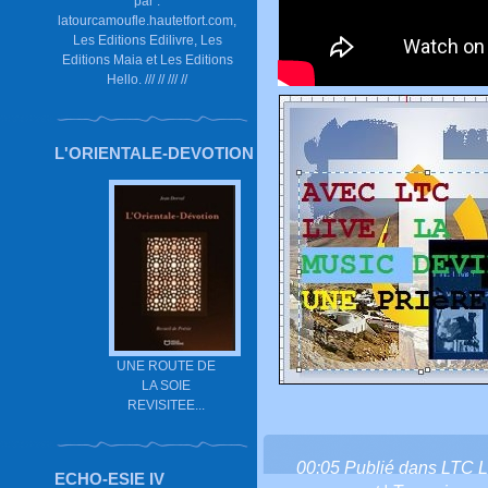
par :
latourcamoufle.hautetfort.com,
Les Editions Edilivre, Les
Editions Maia et Les Editions
Hello. /// // /// //
L'ORIENTALE-DEVOTION
UNE ROUTE DE
LA SOIE
REVISITEE...
00:05 Publié dans
LTC L
ECHO-ESIE IV