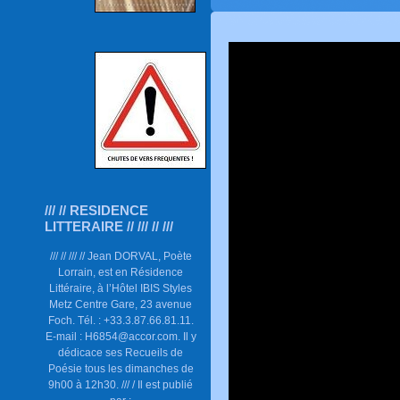
/// // RESIDENCE
LITTERAIRE // /// // ///
/// // /// // Jean DORVAL, Poète
Lorrain, est en Résidence
Littéraire, à l’Hôtel IBIS Styles
Metz Centre Gare, 23 avenue
Foch. Tél. : +33.3.87.66.81.11.
E-mail : H6854@accor.com. Il y
dédicace ses Recueils de
Poésie tous les dimanches de
9h00 à 12h30. /// / Il est publié