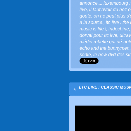
annonce...
,
luxembourg : 
live
,
il faut avoir du nez 
goûte
,
on ne peut plus s'
a la source.
,
ltc live : th
music is life !
,
indochine
dorval pour ltc live
,
ultra
média rebelle qui dé-note
echo and the bunnymen
sortie
,
le new dvd des s
LTC LIVE : CLASSIC MUSI