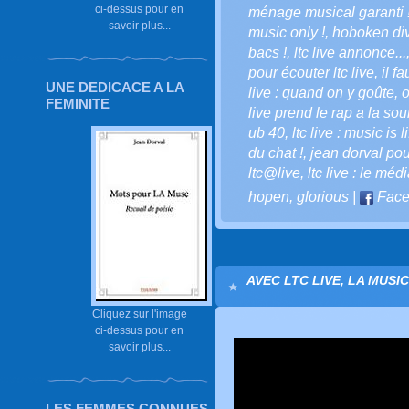
ci-dessus pour en
ménage musical garanti 
savoir plus...
music only !
,
hoboken div
bacs !
,
ltc live annonce...
pour écouter ltc live
,
il f
UNE DEDICACE A LA
live : quand on y goûte
,
o
FEMINITE
live prend le rap a la sou
ub 40
,
ltc live : music is li
du chat !
,
jean dorval pour
ltc@live
,
ltc live : le méd
hopen
,
glorious
|
Face
AVEC LTC LIVE, LA MUSI
Cliquez sur l'image
ci-dessus pour en
savoir plus...
LES FEMMES CONNUES