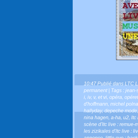
10:47 Publié dans
LTC L
permanent
| Tags :
jean-
i
,
iv
,
v
,
et vi
,
opéra
,
opéret
d'hoffmann
,
michel polna
hallyday
,
depeche mode
nina hagen
,
a-ha
,
u2
,
ltc
scène d'ltc live : remue-
les zizikales d'ltc live : l
annonce
,
little eye : bac