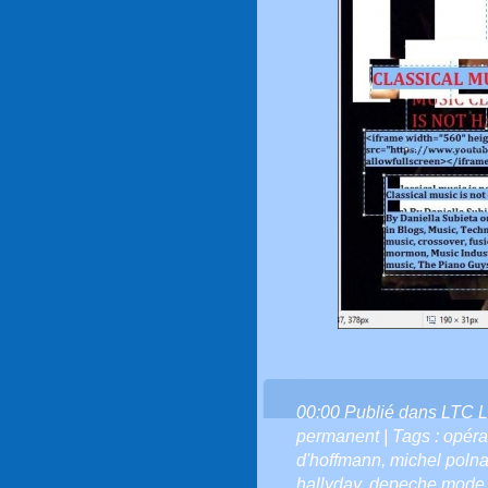
00:00 Publié dans
LTC L
permanent
| Tags :
opéra
d'hoffmann
,
michel polna
hallyday
,
depeche mode