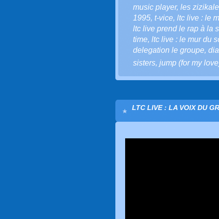
music player
,
les zizikale
1995
,
t-vice
,
ltc live : le
ltc live prend le rap à la
time
,
ltc live : le mur du 
delegation le groupe
,
di
sisters
,
jump (for my love
LTC LIVE : LA VOIX DU G