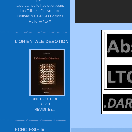
par :
latourcamoufle.hautetfort.com,
Les Editions Edilivre, Les
Editions Maia et Les Editions
Hello. /// // /// //
L'ORIENTALE-DEVOTION
UNE ROUTE DE
LA SOIE
REVISITEE...
ECHO-ESIE IV