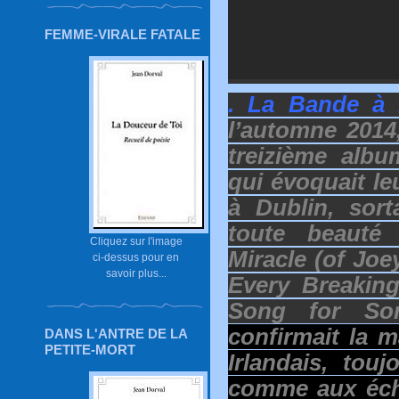
FEMME-VIRALE FATALE
. La Bande à 
l’automne 2014
treizième alb
qui évoquait l
à Dublin, sort
toute beaut
Cliquez sur l'image
Miracle (of Jo
ci-dessus pour en
savoir plus...
Every Breaking
Song for S
confirmait la 
DANS L'ANTRE DE LA
PETITE-MORT
Irlandais, touj
comme aux éche