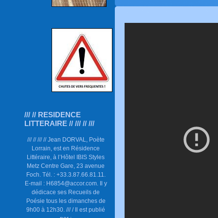
/// // RESIDENCE
LITTERAIRE // /// // ///
/// // /// // Jean DORVAL, Poète
Lorrain, est en Résidence
Littéraire, à l’Hôtel IBIS Styles
Metz Centre Gare, 23 avenue
Foch. Tél. : +33.3.87.66.81.11.
E-mail : H6854@accor.com. Il y
dédicace ses Recueils de
Poésie tous les dimanches de
9h00 à 12h30. /// / Il est publié