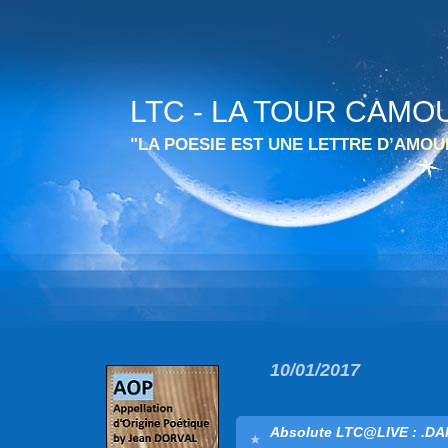
LTC - LA TOUR CAMO
"LA POESIE EST UNE LETTRE D’AMO
10/01/2017
Absolute LTC@LIVE : .D