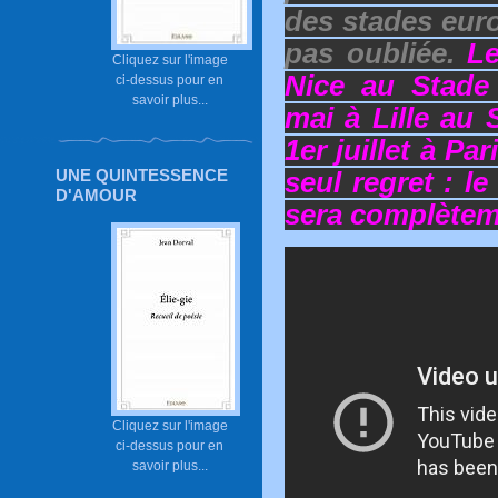
des stades eur
pas oubliée.
Le
Cliquez sur l'image
Nice au Stade
ci-dessus pour en
savoir plus...
mai à Lille au 
1er juillet à P
UNE QUINTESSENCE
seul regret : l
D'AMOUR
sera complètem
Cliquez sur l'image
ci-dessus pour en
savoir plus...