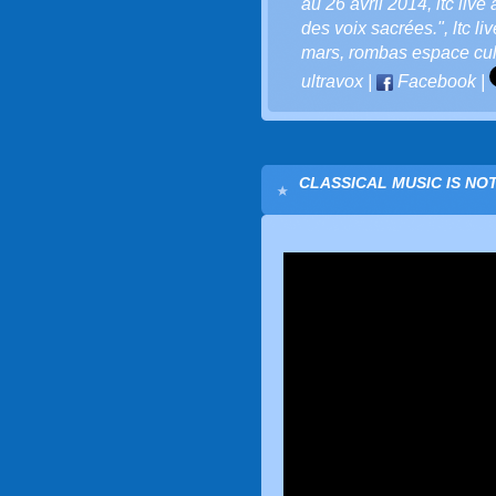
au 26 avril 2014
,
ltc liv
des voix sacrées."
,
ltc li
mars
,
rombas espace cult
ultravox
|
Facebook
|
CLASSICAL MUSIC IS NOT