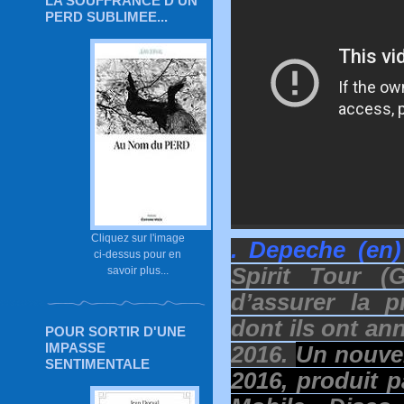
LA SOUFFRANCE D'UN
PERD SUBLIMEE...
Cliquez sur l'image
. Depeche (en
ci-dessus pour en
Spirit Tour 
savoir plus...
d’assurer la p
dont ils ont ann
POUR SORTIR D'UNE
IMPASSE
2016.
Un nouvel
SENTIMENTALE
2016, produit 