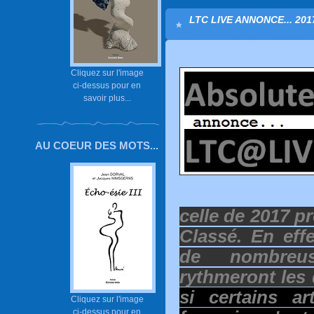
LTC LIVE ANNONCE... 2017
Cliquez sur l'image
ci-dessus pour en
savoir plus...
AU COEUR DES MOTS...
celle de 2017 p
Classé. En eff
de nombreus
rythmeront les
si certains ar
Cliquez sur l'image
ci-dessus pour en