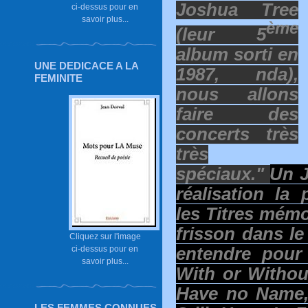
Joshua
Tree
ci-dessus pour en
savoir plus...
ème
(leur 5
albu
m sorti en
UNE DEDICACE A LA
1987, nda),
FEMINITE
nous allons
faire des
concerts très
très
spéciaux."
Un J
réalisation la
les Titres mém
frisson dans le
Cliquez sur l'image
ci-dessus pour en
entendre pour 
savoir plus...
With or Withou
Have no Name, 
LES FEMMES CONNUES