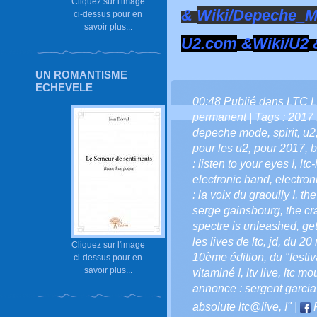
Cliquez sur l'image
&
Wiki/Depeche_
ci-dessus pour en
savoir plus...
U2.com
&
Wiki/U2
UN ROMANTISME
ECHEVELE
00:48 Publié dans
LTC L
permanent
| Tags :
2017 :
depeche mode
,
spirit
,
u2
pour les u2
,
pour 2017
,
b
: listen to your eyes !
,
ltc-
electronic band
,
electron
: la voix du graoully !
,
the
serge gainsbourg
,
the cr
spectre is unleashed
,
get
les lives de ltc
,
jd
,
du 20 
Cliquez sur l'image
10ème édition
,
du "festi
ci-dessus pour en
savoir plus...
vitaminé !
,
ltv live
,
ltc mou
annonce : sergent garcia
absolute ltc@live
,
!"
|