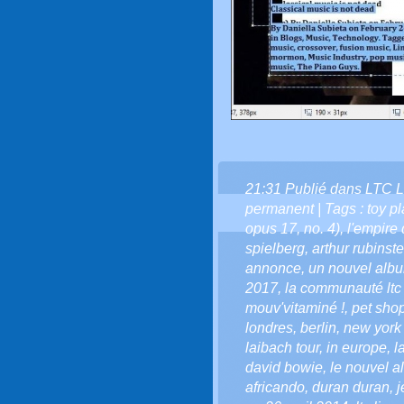
21:31 Publié dans
LTC L
permanent
| Tags :
toy p
opus 17
,
no. 4)
,
l'empire 
spielberg
,
arthur rubinste
annonce
,
un nouvel alb
2017
,
la communauté ltc l
mouv'vitaminé !
,
pet sho
londres
,
berlin
,
new york -
laibach tour
,
in europe
,
l
david bowie
,
le nouvel 
africando
,
duran duran
,
j