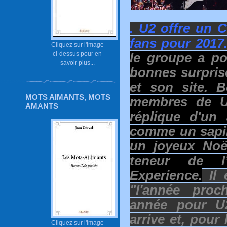
. U2 offre un 
fans pour 2017
Cliquez sur l'image
ci-dessus pour en
le groupe a po
savoir plus...
bonnes surpris
et son site. 
MOTS AIMANTS, MOTS
membres de U
AMANTS
réplique d'un
comme un sapin
un
joyeux Noël
teneur de 
Experience.
Il 
"l'année pro
année pour U
arrive et, pour
Cliquez sur l'image