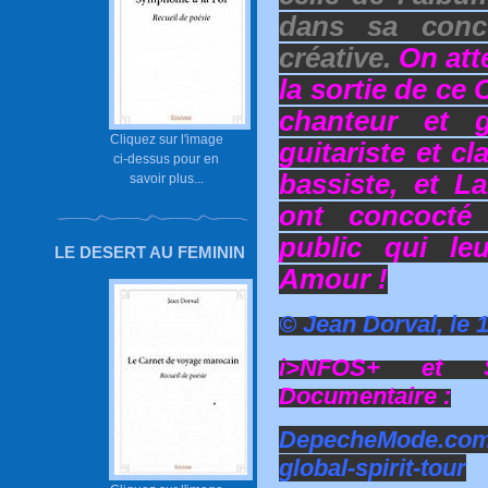
dans sa conc
créative.
On att
la sortie de ce
chanteur et g
Cliquez sur l'image
guitariste et c
ci-dessus pour en
bassiste, et La
savoir plus...
ont concocté
public qui leu
LE DESERT AU FEMININ
Amour !
© Jean Dorval, le 
i>NFOS+ et S
Documentaire :
DepecheMode.com
global-spirit-tour