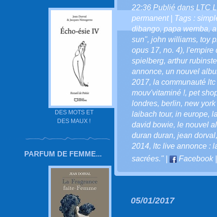
22:36 Publié dans
LTC L
permanent
| Tags :
simpl
dibango
,
papa wemba
,
a
sun"
,
john williams
,
toy 
opus 17
,
no. 4)
,
l'empire 
spielberg
,
arthur rubinste
annonce
,
un nouvel alb
2017
,
la communauté ltc l
mouv'vitaminé !
,
pet sho
londres
,
berlin
,
new york -
DES MOTS ET
laibach tour
,
in europe
,
l
DES MAUX !
david bowie
,
le nouvel 
duran duran
,
jean dorval
2014
,
ltc live annonce : 
PARFUM DE FEMME...
sacrées."
|
Facebook
05/01/2017