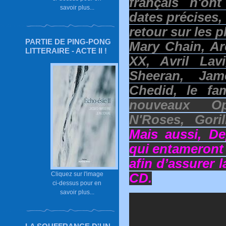
français n'o
savoir plus...
dates précises, 
retour sur les 
PARTIE DE PING-PONG
Mary Chain, Ar
LITTERAIRE - ACTE II !
XX, Avril Lav
Sheeran, Jam
Chedid, le fa
nouveaux O
N'Roses, Gori
Mais aussi, D
qui entameront
afin d’assurer 
Cliquez sur l'image
CD.
ci-dessus pour en
savoir plus...