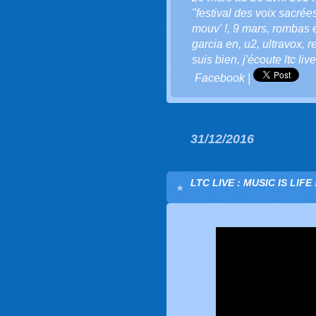
"festival des voix sacrées
mouv' !
,
9 mars
,
rombas e
garcia en
,
u2
,
ultravox
,
r
suis bien
,
j'écoute ltc live
Facebook
|
31/12/2016
LTC LIVE : MUSIC IS LIFE