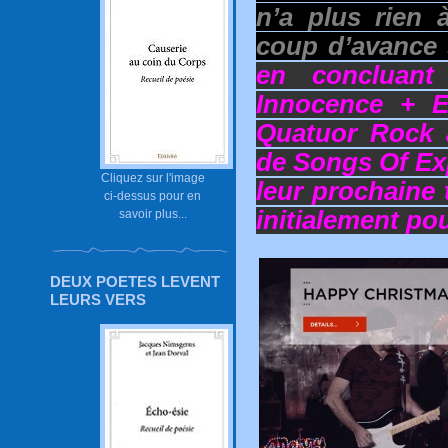
n’a plus rien 
coup d’avance 
en concluant
Innocence + E
Quatuor Rock a
de Songs Of Exp
Cliquez sur l'image
leur prochaine
ci-dessus pour en
initialement po
savoir plus...
DEUX POETES LEVENT
LEURS VERS