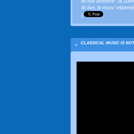
ltc live annonce : la 10è
ltc live
,
le mouv' vitaminé
|
CLASSICAL MUSIC IS NOT