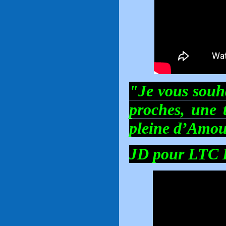
"Je vous souha
proches, une 
pleine d’Amou
JD pour LTC 