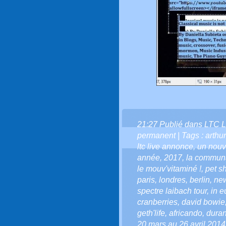
21:27 Publié dans
LTC L
permanent
| Tags :
arthur
ltc live annonce
,
un nouv
année
,
2017
,
la communau
le mouv'vitaminé !
,
pet s
paris
,
londres
,
berlin
,
new
spectre laibach tour
,
in e
cranberries
,
david bowie
geth'life
,
africando
,
dura
20 mars au 26 avril 2014