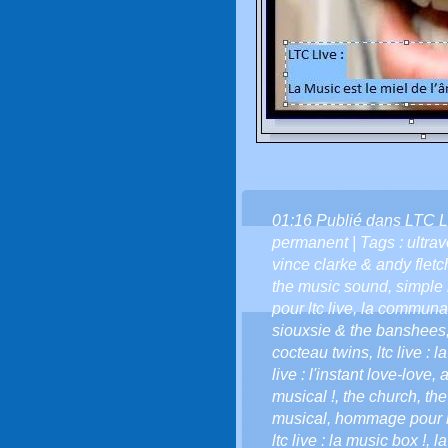
01:16 Publié dans
LTC L
permanent
| Tags :
ultra
vince clarke & andy fletc
the music sound
,
simple
pour ltc live
,
la communaut
siouxsie & the banshees
cocteau twins
,
ltc live : 
live : l'instant love-love
,
a
musical !
,
the church
,
th
musical
,
hommage pour le
ltc live : la music box !
,
l