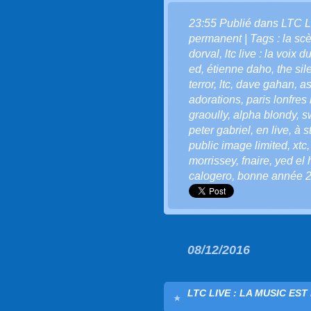
23:55 Publié dans
LTC L
permanent
| Tags :
la scè
dorval
,
ltc live : la voix d
ed
,
étienne daho
,
the sil
terror
,
ltc
,
dave gahan
,
a
adorations
,
paris lonfres 
graoully
,
alpha blondy
,
s
peter gabriel
,
en live
,
à s
public image limited
,
xtc
morrissey
,
fnaire
,
yed el
calogero
,
bonne année 
08/12/2016
LTC LIVE : LA MUSIC EST 