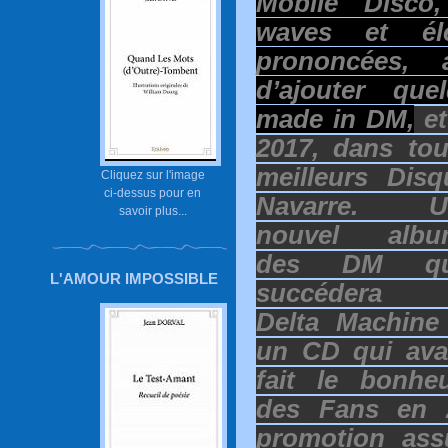
Mobile Disco
waves et éle
prononcées, 
d’ajouter que
made in DM,
et
2017, dans to
meilleurs Dis
Cliquez sur l'image
ci-dessus pour en
Navarre.
U
savoir plus...
nouvel albu
des DM qu
L'AMOUR IMPOSSIBLE
succédera 
Delta Machine
un CD qui ava
fait le bonhe
des Fans en 
promotion ass