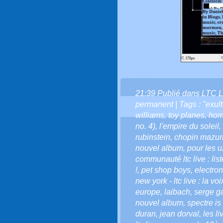
21:39 Publié dans
LTC L
permanent
| Tags :
"exult
williams
,
toy planes
,
hom
no. 4)
,
l'empire du soleil
,
rubinstein
,
chopin mazur
nouvel album
,
pour les u
communauté ltc live : list
!
,
pet shop boys
,
electro
new york - ltc live : la vo
europe
,
laibach
,
serge g
nouvel album
,
spectre i
duran
,
jean dorval
,
les li