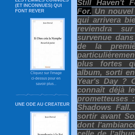
Still Haven't
(ET INCONNUES) QUI
For.
Un nouvel 
FONT REVER
qui arrivera bi
reviendra su
survenue dans 
de la premiè
particulièreme
plus fortes q
album, sorti e
Cliquez sur l'image
ci-dessus pour en
Year's Day ? 
savoir plus...
connaît déjà l
prometteuses 
UNE ODE AU CREATEUR
Shadows Fall.
sortir avant S
dont l'ambianc
celle de l’alb