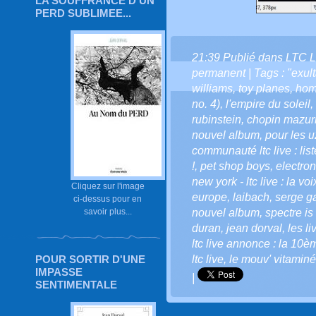
LA SOUFFRANCE D'UN
PERD SUBLIMEE...
21:39 Publié dans
LTC L
permanent
| Tags :
"exult
williams
,
toy planes
,
hom
no. 4)
,
l'empire du soleil
,
rubinstein
,
chopin mazur
nouvel album
,
pour les u
communauté ltc live : list
!
,
pet shop boys
,
electro
new york - ltc live : la vo
Cliquez sur l'image
europe
,
laibach
,
serge g
ci-dessus pour en
nouvel album
,
spectre i
savoir plus...
duran
,
jean dorval
,
les li
ltc live annonce : la 10è
ltc live
,
le mouv' vitaminé
POUR SORTIR D'UNE
IMPASSE
|
SENTIMENTALE