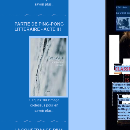
savoir plus...
PARTIE DE PING-PONG
LITTERAIRE - ACTE II !
Cliquez sur l'image
ci-dessus pour en
savoir plus...