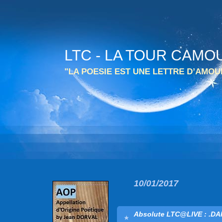
LTC - LA TOUR CAMO
"LA POESIE EST UNE LETTRE D’AMO
10/01/2017
Absolute LTC@LIVE : .D