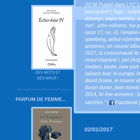
22:36 Publié dans
LTC L
permanent
| Tags :
simpl
dibango
,
papa wemba
,
a
sun"
,
john williams
,
toy 
opus 17
,
no. 4)
,
l'empire 
spielberg
,
arthur rubinste
annonce
,
un nouvel alb
2017
,
la communauté ltc l
mouv'vitaminé !
,
pet sho
londres
,
berlin
,
new york -
DES MOTS ET
laibach tour
,
in europe
,
l
DES MAUX !
david bowie
,
le nouvel 
duran duran
,
jean dorval
2014
,
ltc live annonce : 
PARFUM DE FEMME...
sacrées."
|
Facebook
02/01/2017