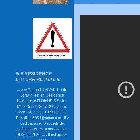
/// // RESIDENCE
LITTERAIRE // /// // ///
/// // /// // Jean DORVAL, Poète
Lorrain, est en Résidence
Littéraire, à l’Hôtel IBIS Styles
Metz Centre Gare, 23 avenue
Foch. Tél. : +33.3.87.66.81.11.
E-mail : H6854@accor.com. Il y
dédicace ses Recueils de
Poésie tous les dimanches de
9h00 à 12h30. /// / Il est publié