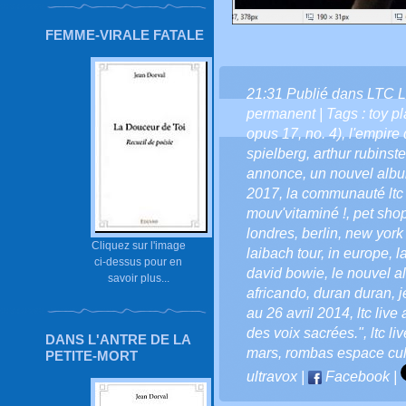
FEMME-VIRALE FATALE
21:31 Publié dans
LTC L
permanent
| Tags :
toy p
opus 17
,
no. 4)
,
l'empire 
spielberg
,
arthur rubinste
annonce
,
un nouvel alb
2017
,
la communauté ltc l
mouv'vitaminé !
,
pet sho
londres
,
berlin
,
new york -
Cliquez sur l'image
laibach tour
,
in europe
,
l
ci-dessus pour en
david bowie
,
le nouvel 
savoir plus...
africando
,
duran duran
,
j
au 26 avril 2014
,
ltc liv
des voix sacrées."
,
ltc li
DANS L'ANTRE DE LA
mars
,
rombas espace cult
PETITE-MORT
ultravox
|
Facebook
|