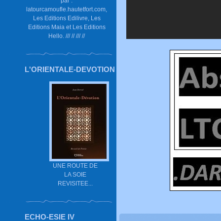
par :
latourcamoufle.hautetfort.com,
Les Editions Edilivre, Les
Editions Maia et Les Editions
Hello. /// // /// //
L'ORIENTALE-DEVOTION
UNE ROUTE DE
LA SOIE
REVISITEE...
ECHO-ESIE IV