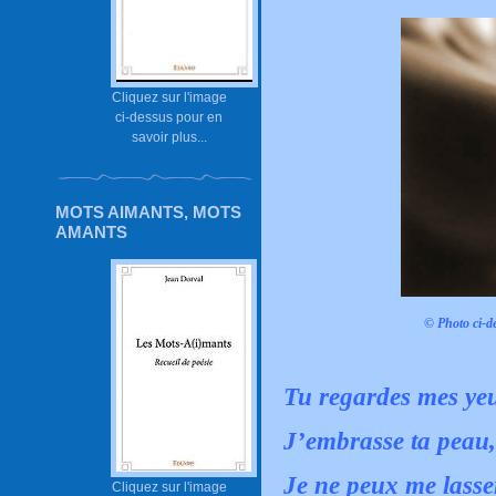
Cliquez sur l'image
ci-dessus pour en
savoir plus...
MOTS AIMANTS, MOTS
AMANTS
© Photo ci-d
Tu regardes mes ye
J’embrasse ta peau
Je ne peux me lasser
Cliquez sur l'image