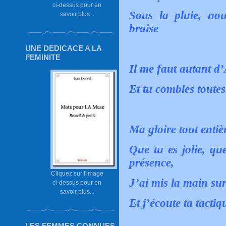
ci-dessus pour en
Sous la pluie, no
savoir plus...
braise
UNE DEDICACE A LA
FEMINITE
Il me faut autant d
Et tu combles toutes
Ma gloire tout entièr
Que tu es jolie, qu
présence,
Cliquez sur l'image
J’ai mis la main su
ci-dessus pour en
savoir plus...
Et j’écoute ta tacti
LES FEMMES CONNUES