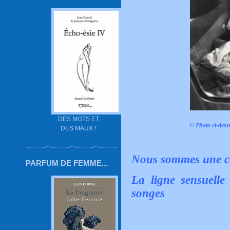
DES MOTS ET
© Photo ci-dess
DES MAUX !
Nous sommes une co
PARFUM DE FEMME...
La ligne sensuelle
songes