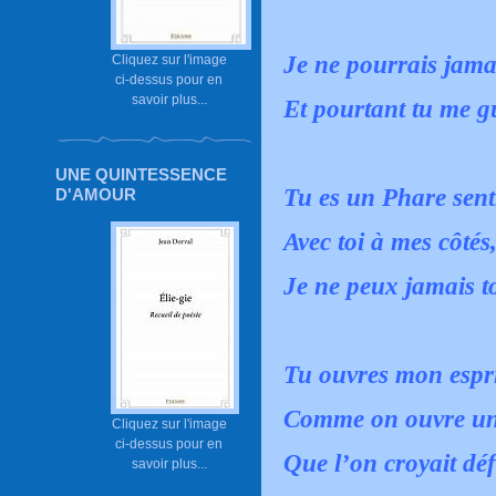
Je ne pourrais jamai
Cliquez sur l'image
ci-dessus pour en
savoir plus...
Et pourtant tu me gu
UNE QUINTESSENCE
Tu es un Phare senti
D'AMOUR
Avec toi à mes côtés
Je ne peux jamais t
Tu ouvres mon espri
Comme on ouvre une
Cliquez sur l'image
ci-dessus pour en
Que l’on croyait dé
savoir plus...