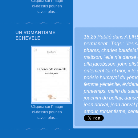
Cliquez sur l'image
ci-dessus pour en
savoir plus...
UN ROMANTISME
18:25 Publié dans
A LI
ECHEVELE
permanent
| Tags :
"les 
phares
,
charles baudelai
mattson
,
"elle n’a dansé 
ulla jacobsson
,
john elfs
entement toi et moi
,
« le
poésie humaynî du yém
femme yéménite
,
éviden
printemps
,
melin de saint
joachim du bellay
,
danse 
jean dorval
,
jean dorval p
Cliquez sur l'image
amour
,
romantisme
,
cent
ci-dessus pour en
savoir plus...