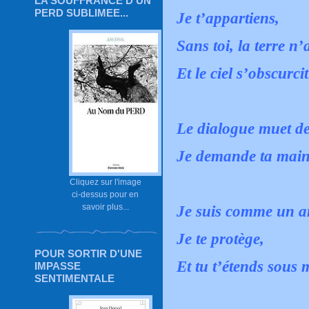
LA SOUFFRANCE D'UN
PERD SUBLIMEE...
Je t’appartiens,
Sans toi, la terre n’
Et le ciel s’obscurcit
Le dialogue muet de
Je demande ta mai
Cliquez sur l'image
ci-dessus pour en
savoir plus...
Je suis comme un a
Je te protège,
POUR SORTIR D'UNE
Et tu t’étends sous
IMPASSE
SENTIMENTALE