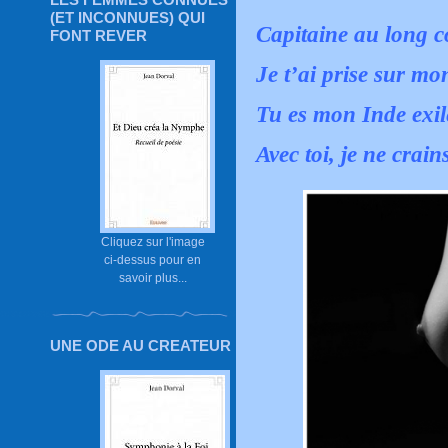
(ET INCONNUES) QUI
Capitaine au long co
FONT REVER
Je t’ai prise sur mo
Tu es mon Inde exil
Avec toi, je ne crain
Cliquez sur l'image
ci-dessus pour en
savoir plus...
UNE ODE AU CREATEUR