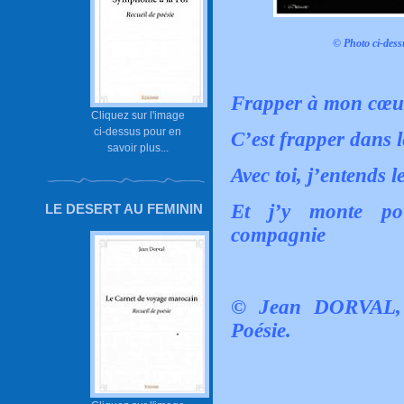
© Photo ci-dess
Frapper à mon cœu
Cliquez sur l'image
ci-dessus pour en
C’est frapper dans l
savoir plus...
Avec toi, j’entends le
Et j’y monte po
LE DESERT AU FEMININ
compagnie
© Jean DORVAL, 
Poésie.