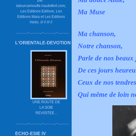
par :
latourcamoufle.hautetfort.com,
Ma Muse
Les Editions Edilivre, Les
Editions Maia et Les Editions
Hello. /// // /// //
Ma chanson,
L'ORIENTALE-DEVOTION
Notre chanson,
Parle de nos beaux 
De ces jours heureu
Ceux de nos tendres
Qui même de loin n
UNE ROUTE DE
LA SOIE
REVISITEE...
ECHO-ESIE IV