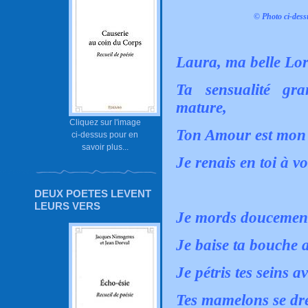
© Photo ci-dess
Laura, ma belle Lor
Ta sensualité gr
mature,
Cliquez sur l'image
Ton Amour est mon 
ci-dessus pour en
savoir plus...
Je renais en toi à v
DEUX POETES LEVENT
LEURS VERS
Je mords doucement
Je baise ta bouche 
Je pétris tes seins a
Tes mamelons se dr