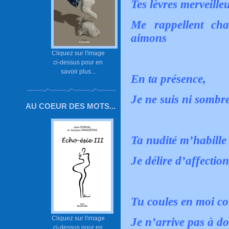
Tes lèvres merveille
Me rappellent ch
aimons
Cliquez sur l'image
ci-dessus pour en
savoir plus...
En ta présence,
Je ne suis ni sombr
AU COEUR DES MOTS...
Ta nudité m’habille
Je délire d’affectio
Tu coules en moi c
Cliquez sur l'image
Je n’arrive pas à d
ci-dessus pour en