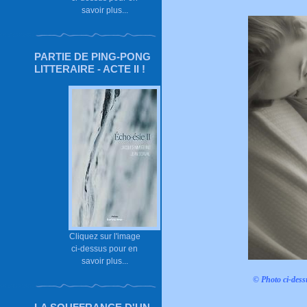
savoir plus...
PARTIE DE PING-PONG
LITTERAIRE - ACTE II !
Cliquez sur l'image
ci-dessus pour en
savoir plus...
© Photo ci-dess