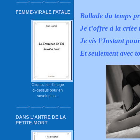
FEMME-VIRALE FATALE
Ballade du temps pr
Je t’offre à la criée
Je vis l’Instant pour
Et seulement avec to
Cliquez sur l'image
ci-dessus pour en
savoir plus...
DANS L'ANTRE DE LA
PETITE-MORT