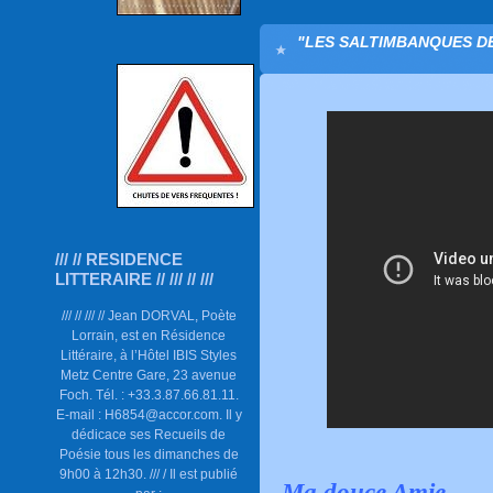
"LES SALTIMBANQUES D
/// // RESIDENCE
LITTERAIRE // /// // ///
/// // /// // Jean DORVAL, Poète
Lorrain, est en Résidence
Littéraire, à l’Hôtel IBIS Styles
Metz Centre Gare, 23 avenue
Foch. Tél. : +33.3.87.66.81.11.
E-mail : H6854@accor.com. Il y
dédicace ses Recueils de
Poésie tous les dimanches de
9h00 à 12h30. /// / Il est publié
Ma douce Amie,