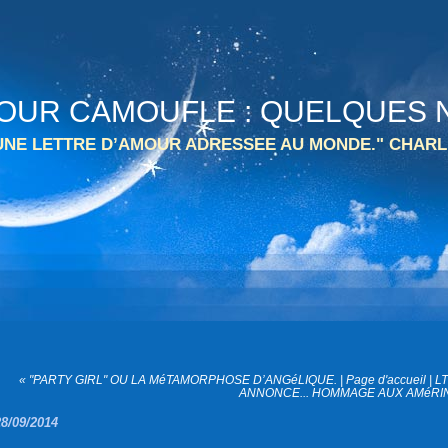
 TOUR CAMOUFLE : QUELQUES N
 UNE LETTRE D’AMOUR ADRESSEE AU MONDE." CHARL
« "PARTY GIRL" OU LA MéTAMORPHOSE D’ANGéLIQUE.
|
Page d'accueil
|
L
ANNONCE... HOMMAGE AUX AMéRIN
28/09/2014