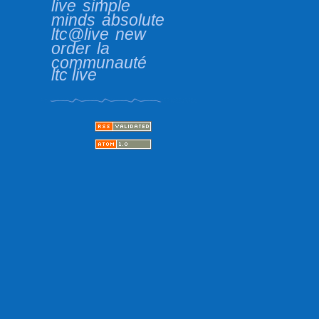
live
simple
minds
absolute
ltc@live
new
order
la
communauté
ltc live