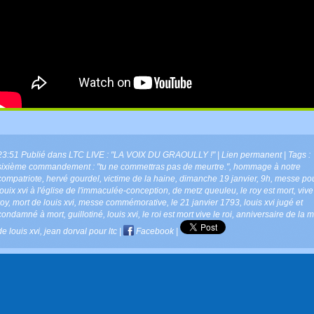
23:51 Publié dans
LTC LIVE : "LA VOIX DU GRAOULLY !"
|
Lien permanent
| Tags :
sixième commandement : "tu ne commettras pas de meurtre."
,
hommage à notre
compatriote
,
hervé gourdel
,
victime de la haine
,
dimanche 19 janvier
,
9h
,
messe po
louix xvi à l'église de l'immaculée-conception
,
de metz queuleu
,
le roy est mort
,
vive
roy
,
mort de louis xvi
,
messe commémorative
,
le 21 janvier 1793
,
louis xvi jugé et
condamné à mort
,
guillotiné
,
louis xvi
,
le roi est mort vive le roi
,
anniversaire de la m
de louis xvi
,
jean dorval pour ltc
|
Facebook
|