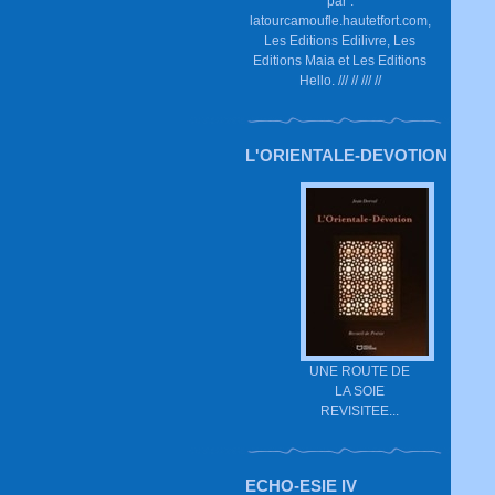
par :
latourcamoufle.hautetfort.com,
Les Editions Edilivre, Les
Editions Maia et Les Editions
Hello. /// // /// //
L'ORIENTALE-DEVOTION
UNE ROUTE DE
LA SOIE
REVISITEE...
ECHO-ESIE IV