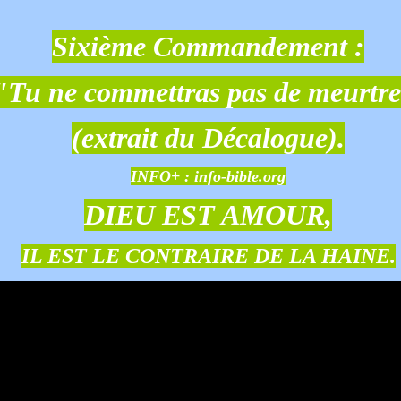
Sixième Commandement :
"Tu ne commettras pas de meurtre
(extrait du Décalogue).
INFO+ :
info-bible.org
DIEU EST AMOUR,
IL EST LE CONTRAIRE DE LA HAINE.