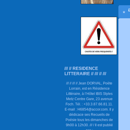
/// // RESIDENCE
LITTERAIRE // /// // ///
/// // /// // Jean DORVAL, Poète
Lorrain, est en Résidence
Littéraire, à l’Hôtel IBIS Styles
Metz Centre Gare, 23 avenue
Foch. Tél. : +33.3.87.66.81.11.
E-mail : H6854@accor.com. Il y
dédicace ses Recueils de
Poésie tous les dimanches de
9h00 à 12h30. /// / Il est publié