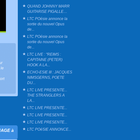
QUAND JOHNNY MARR
GUITARISE PIGALLE…
LTC POésie annonce la
sortie du nouvel Opus
de...
LTC POésie annonce la
sortie du nouvel Opus
de...
LTC LIVE : "REIMS :
CAPITAINE (PETER)
ur
HOOK A LA...
 le
ECHO-ESIE III : JACQUES
NIMSGERNS, POETE
ort
DU...
LTC LIVE PRESENTE...
THE STRANGLERS A
LA...
LTC LIVE PRESENTE...
LTC LIVE PRESENTE...
LTC LIVE PRESENTE...
LTC POéSIE ANNONCE...
MAGE à