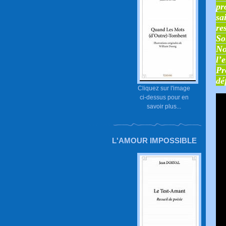
pr
sa
re
So
No
l’
Pr
dé
Cliquez sur l'image
ci-dessus pour en
savoir plus...
L'AMOUR IMPOSSIBLE