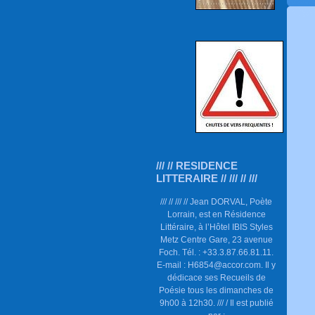
/// // RESIDENCE
LITTERAIRE // /// // ///
/// // /// // Jean DORVAL, Poète
Lorrain, est en Résidence
Littéraire, à l’Hôtel IBIS Styles
Metz Centre Gare, 23 avenue
Foch. Tél. : +33.3.87.66.81.11.
E-mail : H6854@accor.com. Il y
dédicace ses Recueils de
Poésie tous les dimanches de
9h00 à 12h30. /// / Il est publié