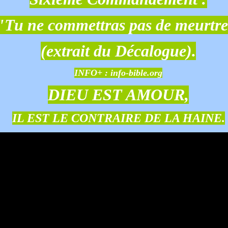
"Tu ne commettras pas de meurtre
(extrait du Décalogue).
INFO+ :
info-bible.org
DIEU EST AMOUR,
IL EST LE CONTRAIRE DE LA HAINE.