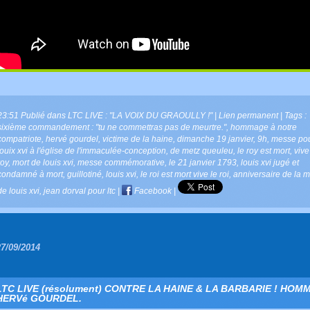
23:51 Publié dans
LTC LIVE : "LA VOIX DU GRAOULLY !"
|
Lien permanent
| Tags :
sixième commandement : "tu ne commettras pas de meurtre."
,
hommage à notre
compatriote
,
hervé gourdel
,
victime de la haine
,
dimanche 19 janvier
,
9h
,
messe po
louix xvi à l'église de l'immaculée-conception
,
de metz queuleu
,
le roy est mort
,
vive
roy
,
mort de louis xvi
,
messe commémorative
,
le 21 janvier 1793
,
louis xvi jugé et
condamné à mort
,
guillotiné
,
louis xvi
,
le roi est mort vive le roi
,
anniversaire de la m
de louis xvi
,
jean dorval pour ltc
|
Facebook
|
27/09/2014
LTC LIVE (résolument) CONTRE LA HAINE & LA BARBARIE ! HOM
HERVé GOURDEL.