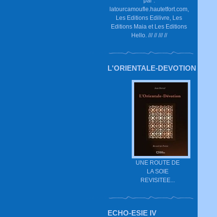
par :
latourcamoufle.hautetfort.com,
Les Editions Edilivre, Les
Editions Maia et Les Editions
Hello. /// // /// //
L'ORIENTALE-DEVOTION
UNE ROUTE DE
LA SOIE
REVISITEE...
ECHO-ESIE IV