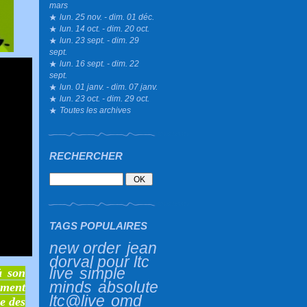
mars
lun. 25 nov. - dim. 01 déc.
lun. 14 oct. - dim. 20 oct.
lun. 23 sept. - dim. 29
sept.
lun. 16 sept. - dim. 22
sept.
lun. 01 janv. - dim. 07 janv.
lun. 23 oct. - dim. 29 oct.
Toutes les archives
RECHERCHER
TAGS POPULAIRES
new order
jean
dorval pour ltc
live
simple
à son
minds
absolute
ement
ltc@live
omd
ce des