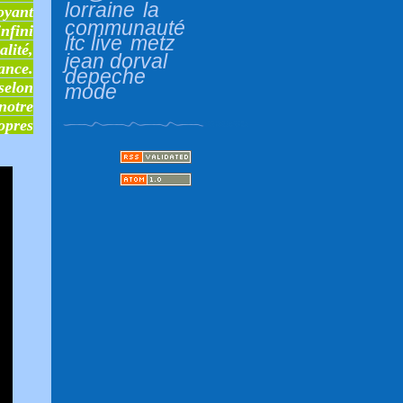
lorraine
la
oyant
communauté
nfini
ltc live
metz
lité,
jean dorval
ance.
depeche
selon
mode
notre
opres