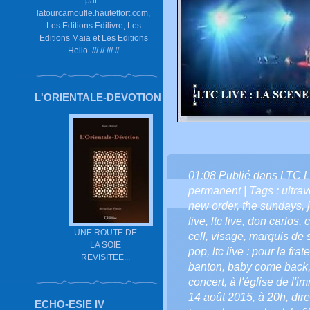
par :
latourcamoufle.hautetfort.com,
Les Editions Edilivre, Les
Editions Maia et Les Editions
Hello. /// // /// //
L'ORIENTALE-DEVOTION
01:08 Publié dans
LTC L
permanent
| Tags :
ultra
new order
,
the sundays
,
live
,
ltc live
,
don carlos
,
c
UNE ROUTE DE
cell
,
visage
,
marquis de 
LA SOIE
pop
,
ltc live : pour la frat
REVISITEE...
banton
,
baby come back
concert
,
à l'église de l'
14 août 2015
,
à 20h
,
dir
ECHO-ESIE IV