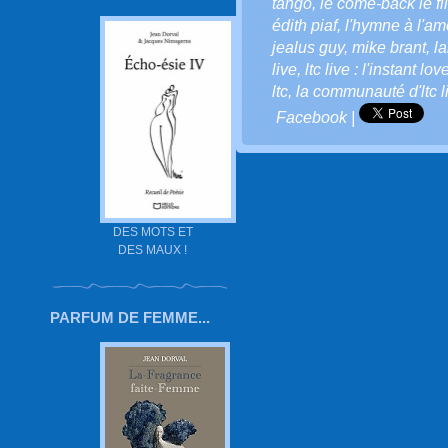
tango
,
le come-back le fi
édith piaf
,
l'hymne à l'am
jealus guy
,
mike brant
,
la
live
,
ltc live : l'instant lo
ltc
,
la communauté d'ltc li
Facebook
|
DES MOTS ET
DES MAUX !
PARFUM DE FEMME...