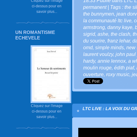
18:33 Publié dans
LTC L
Cliquez sur l'image
ci-dessus pour en
permanent
| Tags :
the s
savoir plus...
the bunnymen
,
jean dorva
la communauté ltc live
,
c
armstrong
,
danny kaye
,
UN ROMANTISME
sigrid
,
ashe
,
the clash
,
th
ECHEVELE
du sourire
,
franz lehar
,
d
omd
,
simple minds
,
new 
laurent voulzy
,
john paul
hardy
,
annie lennox
,
a wh
moulin rouge
,
édith piaf
,
ouverture
,
roxy music
,
je
Cliquez sur l'image
LTC LIVE : LA VOIX DU G
ci-dessus pour en
savoir plus...