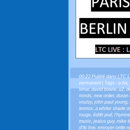
00:22 Publié dans
LTC L
permanent
| Tags :
a-ha
,
lehar
,
david bowie
,
u2
,
d
minds
,
new order
,
duran 
voulzy
,
john paul young
,
lennox
,
a whiter shade o
rouge
,
édith piaf
,
l'hymne
music
,
jealus guy
,
mike b
d'ltc live
,
envoyer cette not