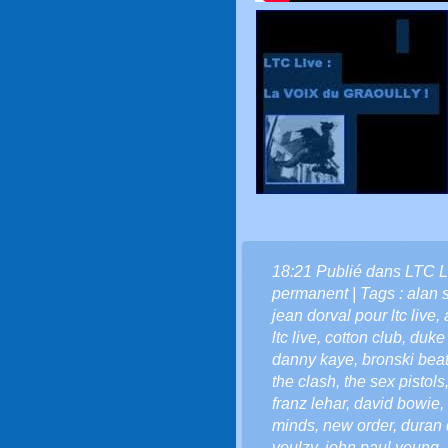
18:21 Publié dans
LTC L
permanent
| Tags :
alan s
jean dorval pour ltc live
,
ltc live
,
cotton club
,
duke 
danny kaye
,
bronski bea
the clash
,
the sex pistols
franz lehar
,
david bowie
,
minds
,
new order
,
duran 
voulzy
,
john paul young
,