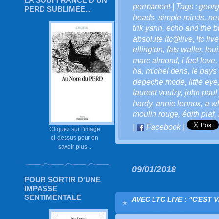
LA SOUFFRANCE D'UN
permanent
| Tags :
georg
PERD SUBLIMEE...
heads
,
simple minds
,
ne
trik yann
,
echo and the 
absolute ltc@live
,
ltc live
ellington
,
fats waller
,
lou
marc almond
,
i feel love
,
ha
,
michel dens
,
le pays 
depeche mode
,
little eye
laurent voulzy
,
john paul
hardy
,
annie lennox
,
a wh
moulin rouge
,
édith piaf
,
|
Facebook
|
Cliquez sur l'image
ci-dessus pour en
savoir plus...
09/01/2018
POUR SORTIR D'UNE
IMPASSE
SENTIMENTALE
AVEC LTC LIVE : "C'EST