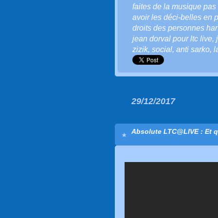
faites de la musique pas 
avoir les déci-belles en p
droits des personnes ha
jean dorval pour ltc live
,
zizik
,
social
,
anti sarko
,
l
29/12/2017
Absolute LTC@LIVE : Et q