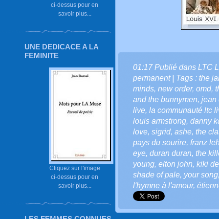
ci-dessus pour en
savoir plus...
UNE DEDICACE A LA
FEMINITE
01:17 Publié dans
LTC L
permanent
| Tags :
the j
minds
,
new order
,
omd
,
t
and the bunnymen
,
jean 
live
,
la communauté ltc l
louis armstrong
,
danny k
love
,
sigrid
,
ashe
,
the cl
pays du sourire
,
franz le
eye
,
duran duran
,
the kil
young
,
elton john
,
kiki d
Cliquez sur l'image
shade of pale
,
your song
ci-dessus pour en
l'hymne à l'amour
,
étien
savoir plus...
LES FEMMES CONNUES