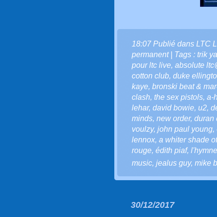
18:07 Publié dans
LTC L
permanent
| Tags :
trik y
pour ltc live
,
absolute ltc
cotton club
,
duke ellingt
kaye
,
bronski beat & ma
clash
,
the sex pistols
,
a-
lehar
,
david bowie
,
u2
,
d
minds
,
new order
,
duran 
voulzy
,
john paul young
,
lennox
,
a whiter shade o
rouge
,
édith piaf
,
l'hymne
music
,
jealus guy
,
mike b
30/12/2017