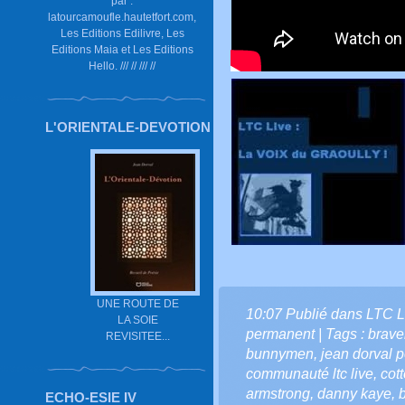
par :
latourcamoufle.hautetfort.com,
Les Editions Edilivre, Les
Editions Maia et Les Editions
Hello. /// // /// //
L'ORIENTALE-DEVOTION
UNE ROUTE DE
10:07 Publié dans
LTC L
LA SOIE
permanent
| Tags :
brave
REVISITEE...
bunnymen
,
jean dorval po
communauté ltc live
,
cot
armstrong
,
danny kaye
,
ECHO-ESIE IV