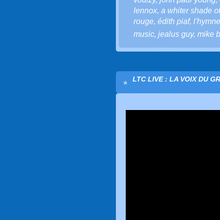
lennox
,
a whiter shade o
rouge
,
édith piaf
,
l'hymne
music
,
jealus guy
,
mike b
LTC LIVE : LA VOIX DU G