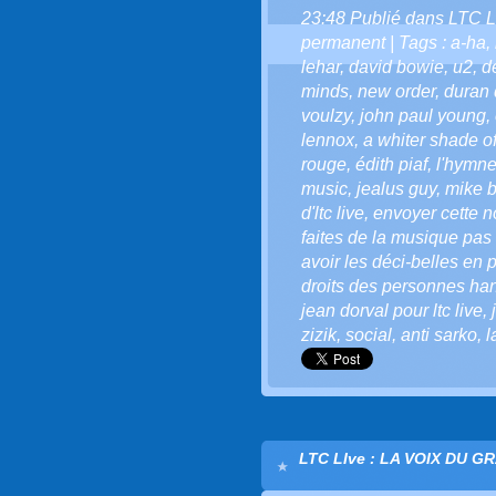
23:48 Publié dans
LTC L
permanent
| Tags :
a-ha
,
lehar
,
david bowie
,
u2
,
d
minds
,
new order
,
duran 
voulzy
,
john paul young
,
lennox
,
a whiter shade o
rouge
,
édith piaf
,
l'hymne
music
,
jealus guy
,
mike b
d'ltc live
,
envoyer cette not
faites de la musique pas 
avoir les déci-belles en p
droits des personnes ha
jean dorval pour ltc live
,
zizik
,
social
,
anti sarko
,
l
LTC LIve : LA VOIX DU G