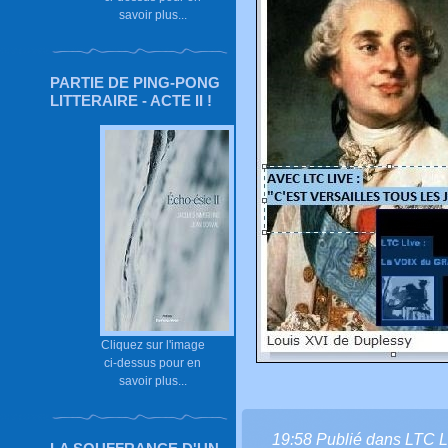
savoir plus...
PARTIE DE PING-PONG
LITTERAIRE - ACTE II !
Cliquez sur l'image
ci-dessus pour en
savoir plus...
19:58 Publié dans
LTC L