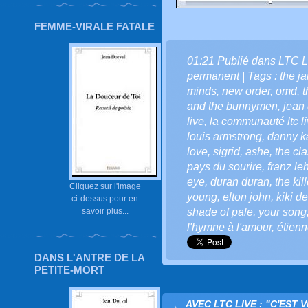
FEMME-VIRALE FATALE
01:21 Publié dans
LTC L
permanent
| Tags :
the j
minds
,
new order
,
omd
,
t
and the bunnymen
,
jean 
live
,
la communauté ltc l
louis armstrong
,
danny k
love
,
sigrid
,
ashe
,
the cl
pays du sourire
,
franz le
eye
,
duran duran
,
the kil
Cliquez sur l'image
young
,
elton john
,
kiki d
ci-dessus pour en
savoir plus...
shade of pale
,
your song
l'hymne à l'amour
,
étien
DANS L'ANTRE DE LA
PETITE-MORT
AVEC LTC LIVE : "C'EST