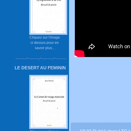
Cliquez sur l'image
ci-dessus pour en
savoir plus...
LE DESERT AU FEMININ