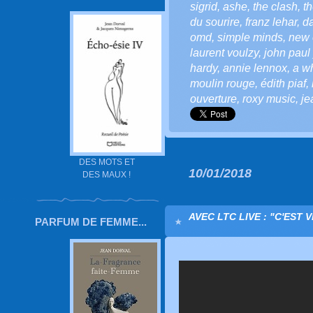
sigrid
,
ashe
,
the clash
,
th
du sourire
,
franz lehar
,
d
omd
,
simple minds
,
new 
laurent voulzy
,
john paul
hardy
,
annie lennox
,
a wh
moulin rouge
,
édith piaf
,
ouverture
,
roxy music
,
je
DES MOTS ET
10/01/2018
DES MAUX !
AVEC LTC LIVE : "C'EST
PARFUM DE FEMME...