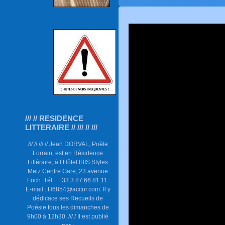
/// // RESIDENCE
LITTERAIRE // /// // ///
/// // /// // Jean DORVAL, Poète
Lorrain, est en Résidence
Littéraire, à l’Hôtel IBIS Styles
Metz Centre Gare, 23 avenue
Foch. Tél. : +33.3.87.66.81.11.
E-mail : H6854@accor.com. Il y
dédicace ses Recueils de
Poésie tous les dimanches de
9h00 à 12h30. /// / Il est publié