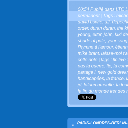
00:54 Publié dans
LTC L
permanent
| Tags :
miche
david bowie
,
u2
,
depech
order
,
duran duran
,
the ki
young
,
elton john
,
kiki d
shade of pale
,
your song
l'hymne à l'amour
,
étien
mike brant
,
laisse-moi t'
cette note | tags : ltc live 
pas la guerre
,
ltc
,
la comm
partage !
,
new gold drea
handicapées
,
la france
,
l
jd
,
latourcamoufle
,
la to
la fin du monde trer des 
PARIS-LONDRES-BERLIN-N