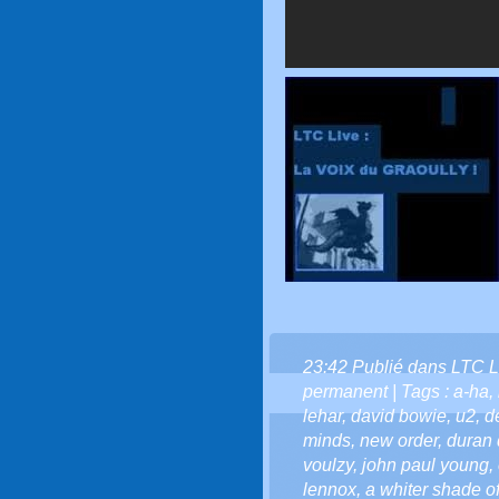
23:42 Publié dans
LTC L
permanent
| Tags :
a-ha
,
lehar
,
david bowie
,
u2
,
d
minds
,
new order
,
duran 
voulzy
,
john paul young
,
lennox
,
a whiter shade o