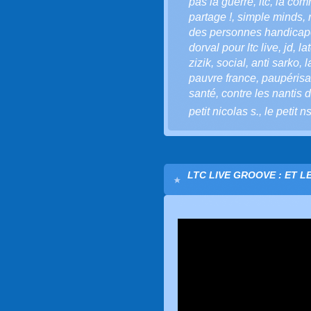
pas la guerre
,
ltc
,
la comm
partage !
,
simple minds
,
des personnes handica
dorval pour ltc live
,
jd
,
la
zizik
,
social
,
anti sarko
,
l
pauvre france
,
paupérisa
santé
,
contre les nantis
petit nicolas s.
,
le petit n
LTC LIVE GROOVE : ET L