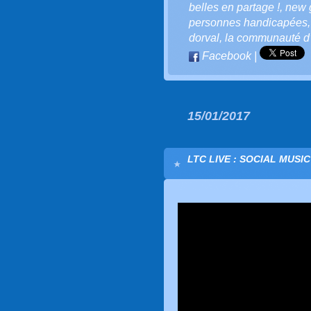
belles en partage !
,
new 
personnes handicapées
dorval
,
la communauté d’l
Facebook
|
15/01/2017
LTC LIVE : SOCIAL MUSI