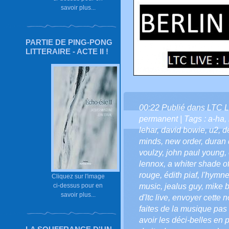
savoir plus...
PARTIE DE PING-PONG
LITTERAIRE - ACTE II !
00:22 Publié dans
LTC L
permanent
| Tags :
a-ha
,
lehar
,
david bowie
,
u2
,
d
minds
,
new order
,
duran 
voulzy
,
john paul young
,
lennox
,
a whiter shade o
rouge
,
édith piaf
,
l'hymne
Cliquez sur l'image
ci-dessus pour en
music
,
jealus guy
,
mike b
savoir plus...
d'ltc live
,
envoyer cette not
faites de la musique pas 
avoir les déci-belles en p