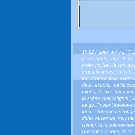
19:22 Publié dans
LTC L
permanent
| Tags :
tears 
order
,
ltc live : la voix du
graoully qui est en toi !
,
s
the airborne toxic event
,
deux
,
et trois... petits c
minds
,
ltc live : harmonie
la scène musicalights !
,
l
tango
,
l'instant lovelove d
theme from moulin rouge
daho
,
ouverture
,
roxy mu
t'aimer
,
la minute lovelove
l'instant love-love
,
ltc
,
la 