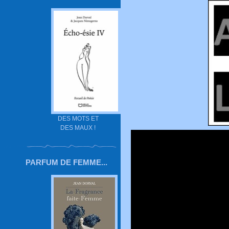
DES MOTS ET
DES MAUX !
PARFUM DE FEMME...