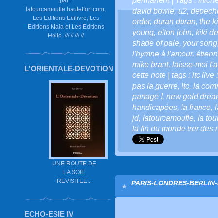
permanent
| Tags :
miche
par :
latourcamoufle.hautetfort.com,
david bowie
,
u2
,
depech
Les Editions Edilivre, Les
order
,
duran duran
,
the ki
Editions Maia et Les Editions
young
,
elton john
,
kiki d
Hello. /// // /// //
shade of pale
,
your song
l'hymne à l'amour
,
étien
mike brant
,
laisse-moi t'
L'ORIENTALE-DEVOTION
cette note | tags : ltc live 
pas la guerre
,
ltc
,
la comm
partage !
,
new gold drea
handicapées
,
la france
,
l
jd
,
latourcamoufle
,
la to
la fin du monde trer des 
UNE ROUTE DE
LA SOIE
REVISITEE...
PARIS-LONDRES-BERLIN-N
ECHO-ESIE IV