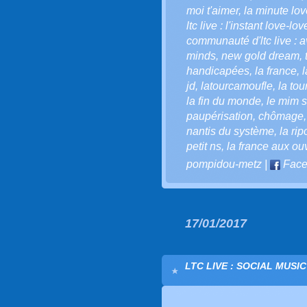
moi t'aimer
,
la minute love
ltc live : l'instant love-lov
communauté d'ltc live : a
minds
,
new gold dream
,
handicapées
,
la france
,
l
jd
,
latourcamoufle
,
la to
la fin du monde
,
le mim so
paupérisation
,
chômage
nantis du système
,
la ri
petit ns
,
la france aux ou
pompidou-metz
|
Face
17/01/2017
LTC LIVE : SOCIAL MUSI