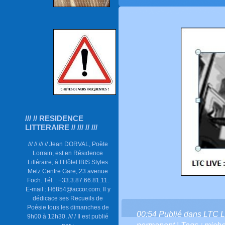
/// // RESIDENCE
LITTERAIRE // /// // ///
/// // /// // Jean DORVAL, Poète
Lorrain, est en Résidence
Littéraire, à l’Hôtel IBIS Styles
Metz Centre Gare, 23 avenue
Foch. Tél. : +33.3.87.66.81.11.
E-mail : H6854@accor.com. Il y
dédicace ses Recueils de
Poésie tous les dimanches de
00:54 Publié dans
LTC L
9h00 à 12h30. /// / Il est publié