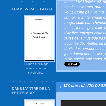
lehar
,
david bowie
,
u2
,
d
minds
,
new order
,
duran 
FEMME-VIRALE FATALE
voulzy
,
john paul young
,
lennox
,
a whiter shade o
rouge
,
édith piaf
,
l'hymne
music
,
jealus guy
,
mike b
d'ltc live
,
envoyer cette not
faites de la musique pas 
avoir les déci-belles en p
droits des personnes ha
jean dorval pour ltc live
,
zizik
,
social
,
anti sarko
,
l
Cliquez sur l'image
ci-dessus pour en
savoir plus...
LTC LIve : LA VOIX DU G
DANS L'ANTRE DE LA
PETITE-MORT