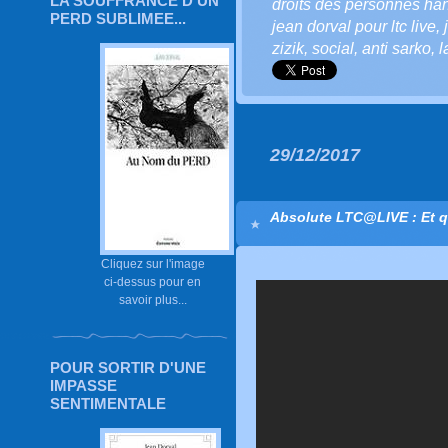
LA SOUFFRANCE D'UN
droits des personnes ha
PERD SUBLIMEE...
jean dorval pour ltc live
,
zizik
,
social
,
anti sarko
,
l
29/12/2017
Absolute LTC@LIVE : Et q
Cliquez sur l'image
ci-dessus pour en
savoir plus...
POUR SORTIR D'UNE
IMPASSE
SENTIMENTALE