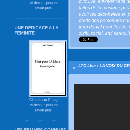
d'ltc live
,
envoyer cette not
ci-dessus pour en
faites de la musique pas 
savoir plus...
avoir les déci-belles en p
droits des personnes ha
jean dorval pour ltc live
,
UNE DEDICACE A LA
FEMINITE
zizik
,
social
,
anti sarko
,
l
LTC LIve : LA VOIX DU G
Cliquez sur l'image
ci-dessus pour en
savoir plus...
LES FEMMES CONNUES