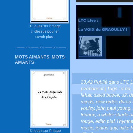
Cliquez sur l'image
ci-dessus pour en
savoir plus...
MOTS AIMANTS, MOTS
AMANTS
23:42 Publié dans
LTC L
permanent
| Tags :
a-ha
,
lehar
,
david bowie
,
u2
,
d
minds
,
new order
,
duran 
voulzy
,
john paul young
,
lennox
,
a whiter shade o
rouge
,
édith piaf
,
l'hymne
music
,
jealus guy
,
mike b
Cliquez sur l'image