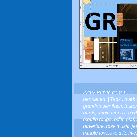
23:02 Publié dans
LTC L
permanent
| Tags :
mark 
grandmaster flash
,
laure
hardy
,
annie lennox
,
a wh
moulin rouge
,
édith piaf
,
ouverture
,
roxy music
,
je
minute lovelove d'ltc live