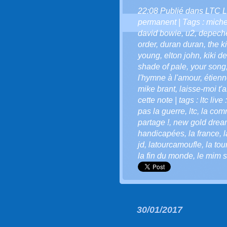
22:08 Publié dans
LTC L
permanent
| Tags :
miche
david bowie
,
u2
,
depech
order
,
duran duran
,
the ki
young
,
elton john
,
kiki d
shade of pale
,
your song
l'hymne à l'amour
,
étien
mike brant
,
laisse-moi t'
cette note | tags : ltc live 
pas la guerre
,
ltc
,
la comm
partage !
,
new gold drea
handicapées
,
la france
,
l
jd
,
latourcamoufle
,
la to
la fin du monde
,
le mim so
30/01/2017