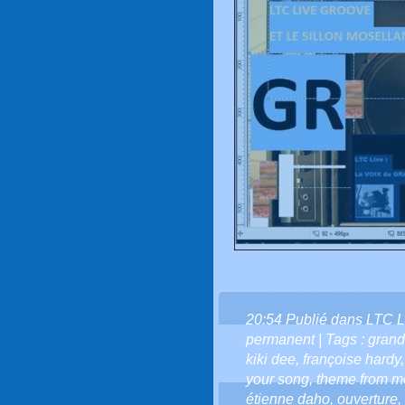
20:54 Publié dans
LTC L
permanent
| Tags :
grand
kiki dee
,
françoise hardy
your song
,
theme from m
étienne daho
,
ouverture
,