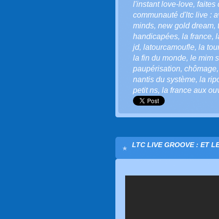
l'instant love-love
,
faites
communauté d'ltc live : a
minds
,
new gold dream
,
handicapées
,
la france
,
l
jd
,
latourcamoufle
,
la to
la fin du monde
,
le mim so
paupérisation
,
chômage
nantis du système
,
la ri
petit ns
,
la france aux ou
LTC LIVE GROOVE : ET L