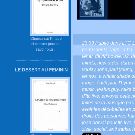
Cliquez sur l'image
23:39 Publié dans
LTC L
ci-dessus pour en
permanent
| Tags :
a-ha
,
savoir plus...
lehar
,
david bowie
,
u2
,
d
minds
,
new order
,
duran 
voulzy
,
john paul young
,
LE DESERT AU FEMININ
lennox
,
a whiter shade o
rouge
,
édith piaf
,
l'hymne
music
,
jealus guy
,
mike b
d'ltc live
,
envoyer cette not
faites de la musique pas 
avoir les déci-belles en p
droits des personnes ha
jean dorval pour ltc live
,
zizik
,
social
,
anti sarko
,
l