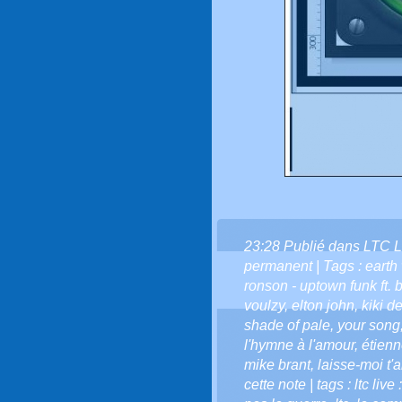
23:28 Publié dans
LTC L
permanent
| Tags :
earth 
ronson - uptown funk ft.
voulzy
,
elton john
,
kiki d
shade of pale
,
your song
l'hymne à l'amour
,
étien
mike brant
,
laisse-moi t'
cette note | tags : ltc live 