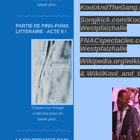
savoir plus...
KoolAndTheGang
Songkick.com/Koo
PARTIE DE PING-PONG
Westpfalzhalle
LITTERAIRE - ACTE II !
FNACspectacles.
Westpfalzhalle
Wikipedia.org/wiki
&
Wiki/Kool_and_
Cliquez sur l'image
ci-dessus pour en
savoir plus...