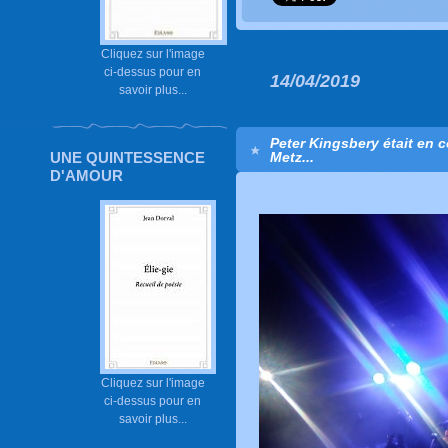
Cliquez sur l'image
ci-dessus pour en
14/04/2019
savoir plus...
Peter Kingsbery était en c
Metz...
UNE QUINTESSENCE
D'AMOUR
Cliquez sur l'image
ci-dessus pour en
savoir plus...