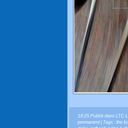
19:25 Publié dans
LTC L
permanent
| Tags :
the k