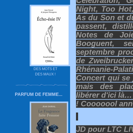
Celebration, 
Night, Too Hot
As du Son et du
passent, disti
Notes de Joi
Booguent, s
septembre proc
de Zweibrucken
Rhénanie-Pal
DES MOTS ET
DES MAUX !
Concert qui se 
mais des pla
libérer d'ici là…
PARFUM DE FEMME...
! Cooooool ann
JD pour LTC LI