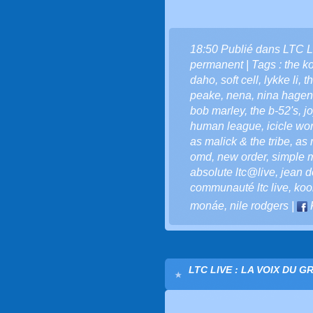
18:50 Publié dans
LTC L
permanent
| Tags :
the k
daho
,
soft cell
,
lykke li
,
t
peake
,
nena
,
nina hagen
bob marley
,
the b-52's
,
j
human league
,
icicle wo
as malick & the tribe
,
as 
omd
,
new order
,
simple 
absolute ltc@live
,
jean do
communauté ltc live
,
koo
monáe
,
nile rodgers
|
LTC LIVE : LA VOIX DU G