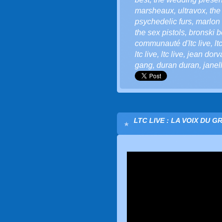
marsheaux
,
ultravox
,
the
psychedelic furs
,
marlon 
the sex pistols
,
bronski b
communauté d'ltc live
,
lt
ltc live
,
ltc live
,
jean dorv
gang
,
duran duran
,
jane
LTC LIVE : LA VOIX DU G