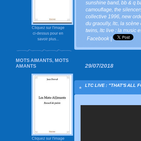
sunshine band
,
bb & q b
camouflage
,
the silencer
collective 1996
,
new ord
du graoully
,
ltc
,
la scène d
Cliquez sur l'image
twins
,
ltc live : la music 
ci-dessus pour en
Facebook
|
savoir plus...
MOTS AIMANTS, MOTS
29/07/2018
AMANTS
LTC LIVE : "THAT'S ALL 
Cliquez sur l'image