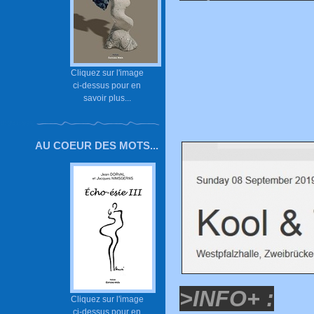
Cliquez sur l'image
ci-dessus pour en
savoir plus...
AU COEUR DES MOTS...
>INFO+ :
Cliquez sur l'image
ci-dessus pour en