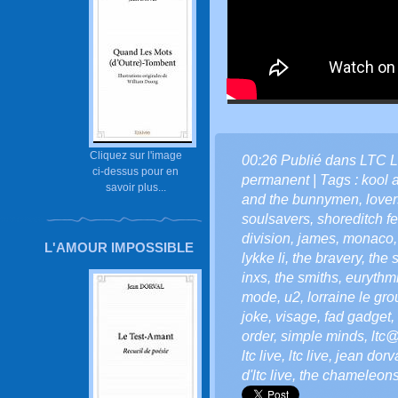
Cliquez sur l'image
00:26 Publié dans
LTC L
ci-dessus pour en
permanent
| Tags :
kool 
savoir plus...
and the bunnymen
,
lover
soulsavers
,
shoreditch fe
division
,
james
,
monaco
L'AMOUR IMPOSSIBLE
lykke li
,
the bravery
,
the 
inxs
,
the smiths
,
eurythm
mode
,
u2
,
lorraine le gr
joke
,
visage
,
fad gadget
,
order
,
simple minds
,
ltc@
ltc live
,
ltc live
,
jean dorv
d'ltc live
,
the chameleon