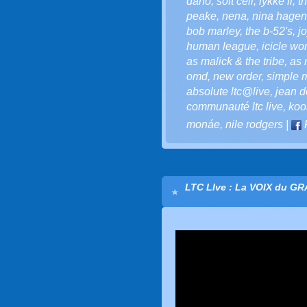
daho
,
soft cell
,
lykke li
,
t
peake
,
nena
,
nina hagen
bob marley
,
the b-52's
,
j
human league
,
icicle wo
as malick & the tribe
,
as 
omd
,
new order
,
simple 
absolute ltc@live
,
jean do
communauté ltc live
,
koo
monáe
,
nile rodgers
|
LTC LIve : La VOIX du G