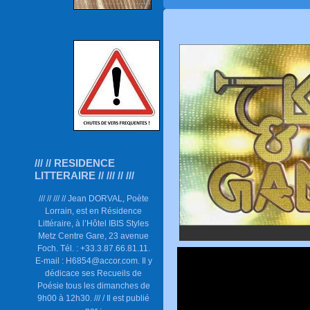
/// // RESIDENCE
LITTERAIRE // /// // ///
/// // /// // Jean DORVAL, Poète
Lorrain, est en Résidence
Littéraire, à l’Hôtel IBIS Styles
Metz Centre Gare, 23 avenue
Foch. Tél. : +33.3.87.66.81.11.
E-mail : H6854@accor.com. Il y
dédicace ses Recueils de
Poésie tous les dimanches de
9h00 à 12h30. /// / Il est publié