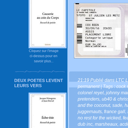
Cliquez sur l'image
ci-dessus pour en
savoir plus...
21:19 Publié dans
LTC L
DEUX POETES LEVENT
LEURS VERS
permanent
| Tags :
cock 
colonel reyel
,
johnny mar
pretenders
,
ub40 & chris
and the coconut
,
sade
,
h
juggernauts
,
france gall
,
no rest for the wicked
,
fe
dub inc
,
marsheaux
,
acd