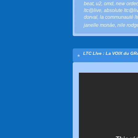
beat
,
u2
,
omd
,
new order
ltc@live
,
absolute ltc@li
dorval
,
la communauté ltc
janelle monáe
,
nile rodg
LTC LIve : La VOIX du G