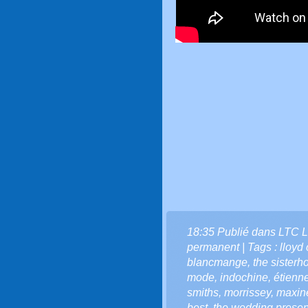
18:35 Publié dans
LTC L
permanent
| Tags :
lloyd
blancmange
,
the sisterh
mode
,
indochine
,
étienn
smiths
,
morrissey
,
maxin
best
,
the wedding presen