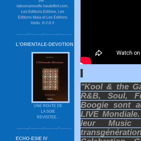
par :
latourcamoufle.hautetfort.com,
Les Editions Edilivre, Les
Editions Maia et Les Editions
Hello. /// // /// //
L'ORIENTALE-DEVOTION
"Kool & the Ga
R&B, Soul, F
Boogie sont a
UNE ROUTE DE
LA SOIE
LIVE Mondiale.
REVISITEE...
leur Music 
transgénération
ECHO-ESIE IV