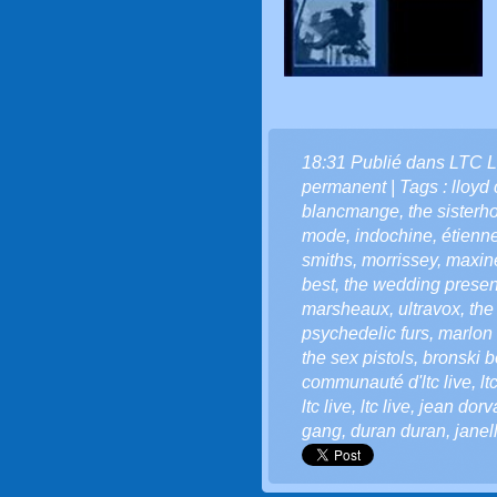
18:31 Publié dans
LTC L
permanent
| Tags :
lloyd
blancmange
,
the sisterh
mode
,
indochine
,
étienn
smiths
,
morrissey
,
maxin
best
,
the wedding presen
marsheaux
,
ultravox
,
the
psychedelic furs
,
marlon 
the sex pistols
,
bronski b
communauté d'ltc live
,
lt
ltc live
,
ltc live
,
jean dorv
gang
,
duran duran
,
jane