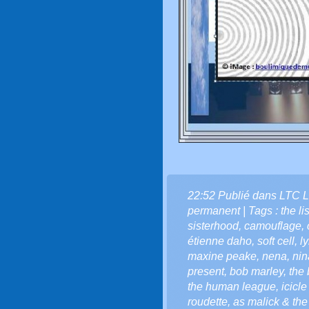
22:52 Publié dans
LTC L
permanent
| Tags :
the li
sisterhood
,
camouflage
,
étienne daho
,
soft cell
,
ly
maxine peake
,
nena
,
nin
present
,
bob marley
,
the 
the human league
,
icicl
roudette
,
as malick & the 