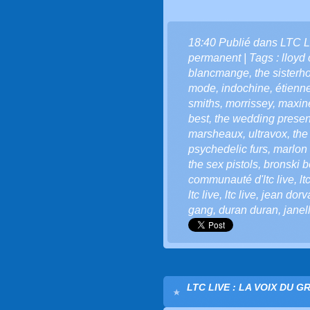
18:40 Publié dans
LTC L
permanent
| Tags :
lloyd
blancmange
,
the sisterh
mode
,
indochine
,
étienn
smiths
,
morrissey
,
maxin
best
,
the wedding presen
marsheaux
,
ultravox
,
the
psychedelic furs
,
marlon 
the sex pistols
,
bronski b
communauté d'ltc live
,
lt
ltc live
,
ltc live
,
jean dorv
gang
,
duran duran
,
jane
LTC LIVE : LA VOIX DU G