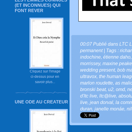
(ET INCONNUES) QUI
FONT REVER
00:07 Publié dans
LTC L
permanent
| Tags :
richa
indochine
,
étienne daho
morrissey
,
maxine peake
wedding present
,
bob ma
Cliquez sur l'image
ultravox
,
the human leag
ci-dessus pour en
savoir plus...
marlon roudette
,
as malic
bronski beat
,
u2
,
omd
,
ne
d'ltc live
,
ltc@live
,
absolu
UNE ODE AU CREATEUR
live
,
jean dorval
,
la comm
duran
,
janelle monáe
,
ni