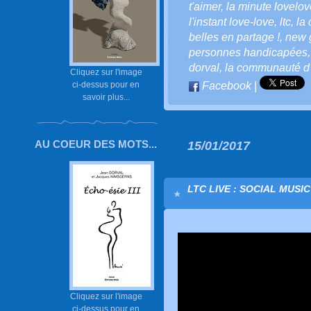
t'aimer
,
la minute lovelove
l'instant love-love
,
ltc
,
la 
belles en partage !
,
new 
personnes handicapées
dorval
,
la communauté d’l
Cliquez sur l'image
ci-dessus pour en
Facebook
|
savoir plus...
AU COEUR DES MOTS...
15/01/2017
LTC LIVE : SOCIAL MUSI
Cliquez sur l'image
ci-dessus pour en