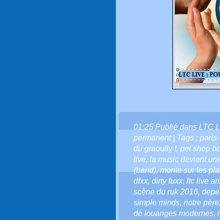
01:25 Publié dans
LTC L
permanent
| Tags :
paris
du graoully !
,
pet shop b
live
,
la music devient une
(band)
,
monte sur les p
dfxx
,
dirty fuxx
,
ltc live a
scène du ruk 2016
,
depe
simple minds
,
notre père
de louanges modernes
,