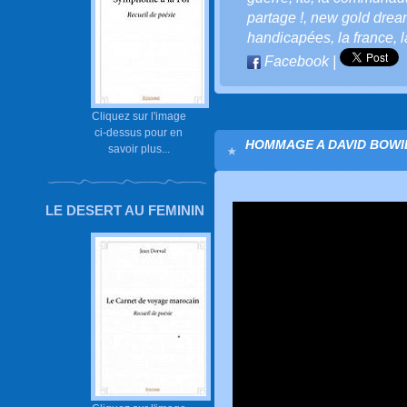
partage !
,
new gold drea
handicapées
,
la france
,
l
Facebook
|
Cliquez sur l'image
ci-dessus pour en
HOMMAGE A DAVID BOWIE
savoir plus...
LE DESERT AU FEMININ