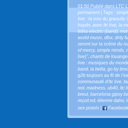
01:50 Publié dans
LTC L
permanent
| Tags :
simpl
live : la voix du graoully !
haydn
,
avec ltc live
,
la m
tritha electric (band)
,
mon
world music
,
dfxx
,
dirty f
seront sur la scène du r
of mercy
,
simple minds
,
live)"
,
chants de louang
live : musiques du mond
band
,
la bella
,
go by bro
g2b toujours au fil de l’ea
communauté d'ltc live
,
ta
red
,
madness
,
ub40
,
ltc 
breut
,
barcelona gipsy b
reçoit ed
,
étienne daho
,
sex pistols
|
Faceboo