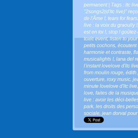
permanent
| Tags :
ltc l
"2songs2(d'ltc live)" reço
de l'Âme !
,
tears for fears
live : la voix du graoully !
est en toi !
,
stop ! goûtez-
toxic event
,
listen to your
petits cochons
,
écoutent 
harmonie et contraste
,
fl
musicalights !
,
lana del r
l'instant lovelove d'ltc liv
from moulin rouge
,
édith 
ouverture
,
roxy music
,
je
minute lovelove d'ltc live
love
,
faites de la musiqu
live : avoir les déci-belle
park
,
les droits des per
sociale
,
jean dorval pour 