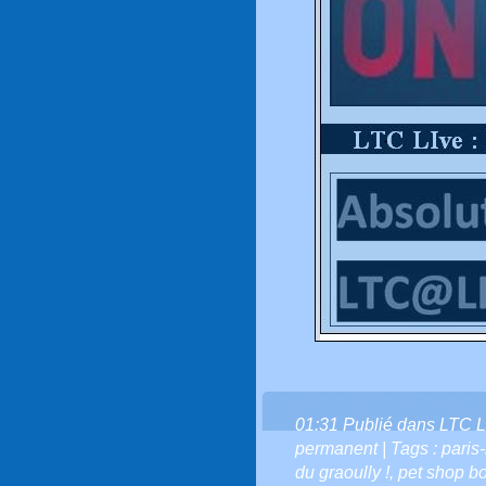
01:31 Publié dans
LTC L
permanent
| Tags :
paris
du graoully !
,
pet shop b