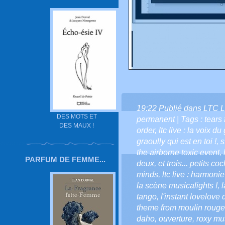
19:22 Publié dans
LTC L
DES MOTS ET
permanent
| Tags :
tears 
DES MAUX !
order
,
ltc live : la voix du
graoully qui est en toi !
,
s
the airborne toxic event
,
PARFUM DE FEMME...
deux
,
et trois... petits c
minds
,
ltc live : harmonie
la scène musicalights !
,
l
tango
,
l'instant lovelove d
theme from moulin rouge
daho
,
ouverture
,
roxy mu