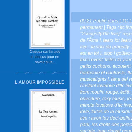
00:21 Publié dans
LTC L
permanent
| Tags :
ltc l
"2songs2(d'ltc live)" reço
de l'Âme !
,
tears for fears
live : la voix du graoully !
Cliquez sur l'image
est en toi !
,
stop ! goûtez-
ci-dessus pour en
toxic event
,
listen to your
savoir plus...
petits cochons
,
écoutent 
harmonie et contraste
,
fl
musicalights !
,
lana del r
L'AMOUR IMPOSSIBLE
l'instant lovelove d'ltc liv
from moulin rouge
,
édith 
ouverture
,
roxy music
,
je
minute lovelove d'ltc live
love
,
faites de la musiqu
live : avoir les déci-belle
park
,
les droits des per
sociale
,
jean dorval pour 