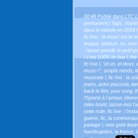
00:46 Publié dans
LTC L
permanent
| Tags :
homm
dans le monde en 2016 !
ltc live : la music est le 
league
,
laibach
,
no
,
new 
: laisse grandir le petit gr
! c'est 100% ltc live !
,
the
ltc live !
,
"et un
,
et deux
,
music !"
,
simple minds
,
l
musicale !
,
ltc live : la 
jeans
,
astor piazzola
,
ta
back le film
,
your song
,
t
l'hymne à l'amour
,
étien
mike brant
,
laisse-moi t'
cette note
,
ltc live : l'ins
guerre
,
ltc
,
la communauté 
partage !
,
new gold drea
handicapées
,
la france
,
l