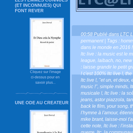
(ET INCONNUES) QUI
FONT REVER
00:58 Publié dans
LTC L
permanent
| Tags :
homm
dans le monde en 2016 !
ltc live : la music est le 
league
,
laibach
,
no
,
new 
: laisse grandir le petit gr
Cliquez sur l'image
! c'est 100% ltc live !
,
the
ci-dessus pour en
ltc live !
,
"et un
,
et deux
,
savoir plus...
music !"
,
simple minds
,
l
musicale !
,
ltc live : la 
jeans
,
astor piazzola
,
ta
UNE ODE AU CREATEUR
back le film
,
your song
,
t
l'hymne à l'amour
,
étien
mike brant
,
laisse-moi t'
cette note
,
ltc live : l'ins
guerre
,
ltc
,
la communauté 