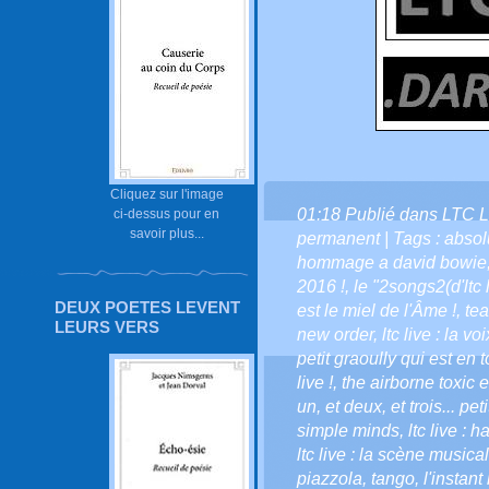
Cliquez sur l'image
01:18 Publié dans
LTC L
ci-dessus pour en
savoir plus...
permanent
| Tags :
absolu
hommage a david bowie
2016 !
,
le "2songs2(d'ltc 
DEUX POETES LEVENT
est le miel de l'Âme !
,
tea
LEURS VERS
new order
,
ltc live : la vo
petit graoully qui est en to
live !
,
the airborne toxic 
un
,
et deux
,
et trois... pe
simple minds
,
ltc live : 
ltc live : la scène musical
piazzola
,
tango
,
l'instant