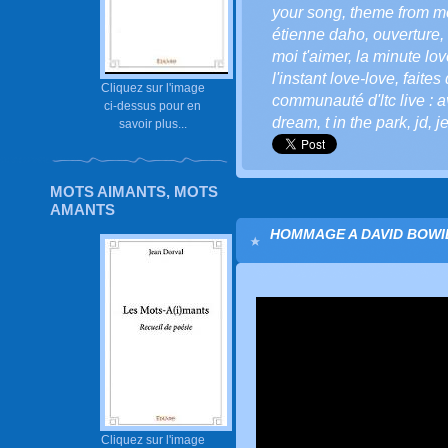
your song
,
theme from m
étienne daho
,
ouverture
,
moi t'aimer
,
la minute love
l'instant love-love
,
faites
Cliquez sur l'image
communauté d'ltc live : a
ci-dessus pour en
dream
,
t in the park
,
jd
,
j
savoir plus...
MOTS AIMANTS, MOTS
AMANTS
HOMMAGE A DAVID BOWIE
Cliquez sur l'image