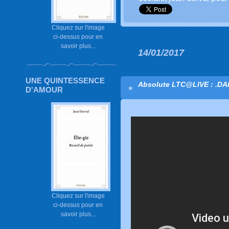
Cliquez sur l'image
ci-dessus pour en
savoir plus...
14/01/2017
UNE QUINTESSENCE
Absolute LTC@LIVE : .D
D'AMOUR
Cliquez sur l'image
ci-dessus pour en
savoir plus...