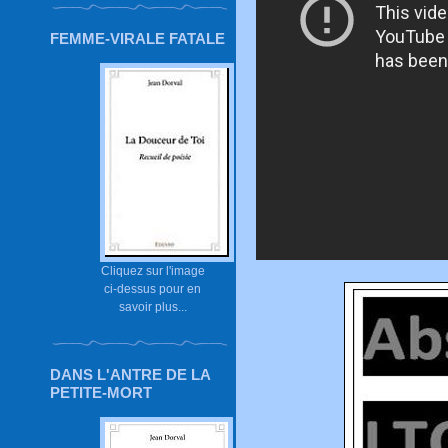
FEMME-VIRALE FATALE
Cliquez sur l'image
ci-dessus pour en
savoir plus...
DANS L'ANTRE DE LA
PETITE-MORT