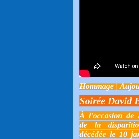
Hommage | Aujou
Soirée David 
À l'occasion de
de la dispariti
décédée le 10 ja