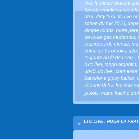
live
,
la music devient une
(band)
,
monte sur les p
dfxx
,
dirty fuxx
,
ltc live a
scène du ruk 2016
,
depe
simple minds
,
notre père
de louanges modernes
,
musiques du monde
,
mus
bella
,
go by brooks
,
g2b
toujours au fil de l’eau !
,
d'ltc live
,
tango argentin
,
ub40
,
ltc live : connexio
barcelona gipsy balkan 
étienne daho
,
les max va
pistols
,
manu katché dru
LTC LIVE : POUR LA FRA