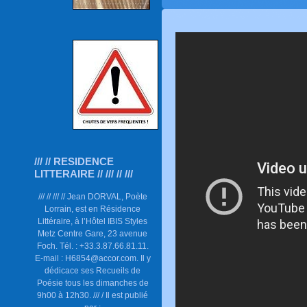
/// // RESIDENCE
LITTERAIRE // /// // ///
/// // /// // Jean DORVAL, Poète
Lorrain, est en Résidence
Littéraire, à l’Hôtel IBIS Styles
Metz Centre Gare, 23 avenue
Foch. Tél. : +33.3.87.66.81.11.
E-mail : H6854@accor.com. Il y
dédicace ses Recueils de
Poésie tous les dimanches de
9h00 à 12h30. /// / Il est publié