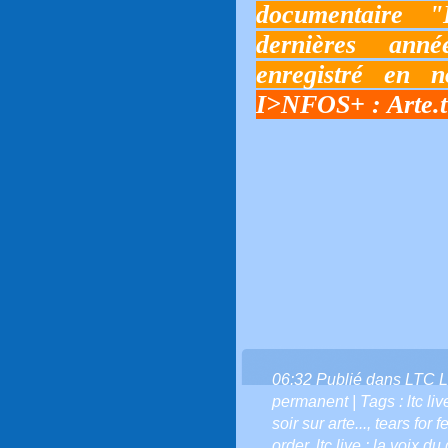
documentaire 
dernières anné
enregistré en 
I>NFOS+ :
Arte.
06:32 Publié dans
LTC L
permanent
| Tags :
ltc l
soir sur arte...
,
tears for f
order
,
ltc live : la voix du