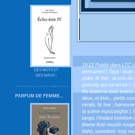
19:22 Publié dans
LTC L
DES MOTS ET
permanent
| Tags :
tears 
DES MAUX !
order
,
ltc live : la voix du
graoully qui est en toi !
,
s
the airborne toxic event
,
PARFUM DE FEMME...
deux
,
et trois... petits c
minds
,
ltc live : harmonie
la scène musicalights !
,
l
tango
,
l'instant lovelove d
theme from moulin rouge
daho
,
ouverture
,
roxy mu