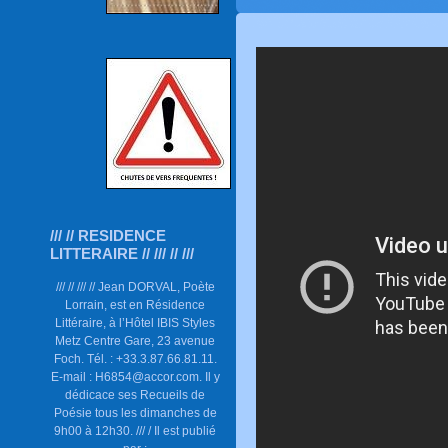
/// // RESIDENCE
LITTERAIRE // /// // ///
/// // /// // Jean DORVAL, Poète
Lorrain, est en Résidence
Littéraire, à l’Hôtel IBIS Styles
Metz Centre Gare, 23 avenue
Foch. Tél. : +33.3.87.66.81.11.
E-mail : H6854@accor.com. Il y
dédicace ses Recueils de
Poésie tous les dimanches de
9h00 à 12h30. /// / Il est publié