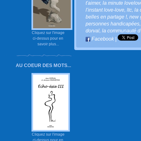
t'aimer
,
la minute lovelove
l'instant love-love
,
ltc
,
la 
belles en partage !
,
new 
personnes handicapées
dorval
,
la communauté d’l
Cliquez sur l'image
ci-dessus pour en
Facebook
|
savoir plus...
AU COEUR DES MOTS...
Cliquez sur l'image
ci-dessus pour en