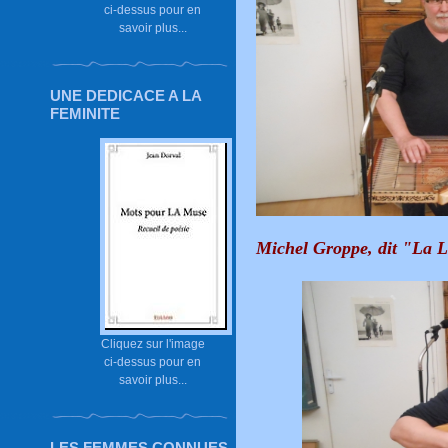
ci-dessus pour en
savoir plus...
UNE DEDICACE A LA
FEMINITE
Michel Groppe,
dit "La 
Cliquez sur l'image
ci-dessus pour en
savoir plus...
LES FEMMES CONNUES