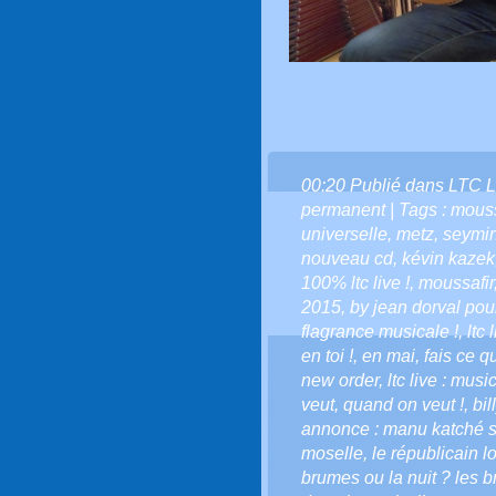
00:20 Publié dans
LTC L
permanent
| Tags :
moussa
universelle
,
metz
,
seymin
nouveau cd
,
kévin kazek
100% ltc live !
,
moussafir
2015
,
by jean dorval pour
flagrance musicale !
,
ltc 
en toi !
,
en mai
,
fais ce qu'
new order
,
ltc live : musi
veut
,
quand on veut !
,
bil
annonce : manu katché s
moselle
,
le républicain l
brumes ou la nuit ? les b