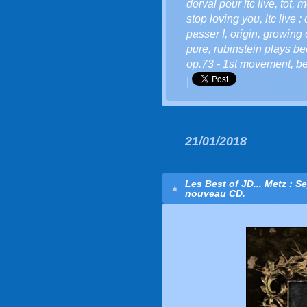
dorval pour ltc live
,
tot
,
m
stop loving you
,
ltc live 
passer !
,
origin
,
growing 
pure
,
rubinstein plays b
op.73 - 1st movement
,
b
|
21/01/2018
Les Best of JD... Metz : S
nouveau CD.