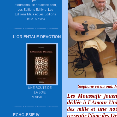
par :
latourcamoufle.hautetfort.com,
Les Editions Edilivre, Les
Editions Maia et Les Editions
Hello. /// // /// //
L'ORIENTALE-DEVOTION
Stéphane est au oud, Mi
UNE ROUTE DE
LA SOIE
Les Moussafir jouen
REVISITEE...
dédiée à l’Amour Uni
des mille et une not
ressentir l'âme des O
ECHO-ESIE IV