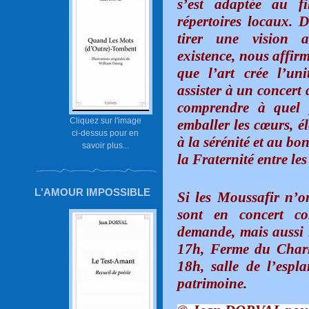
s’est adaptée au fi
répertoires locaux. D
tirer une vision a
existence, nous affirm
que l’art crée l’un
assister à un concert
comprendre à quel 
Cliquez sur l'image
emballer les cœurs, él
ci-dessus pour en
à la sérénité et au bo
savoir plus...
la Fraternité entre le
L'AMOUR IMPOSSIBLE
Si les Moussafir n’o
sont en concert c
demande, mais aussi 
17h, Ferme du Charm
18h, salle de l’espl
patrimoine.