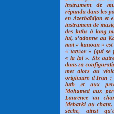
instrument de mu
répandu dans les pa
en Azerbaïdjan et 
instrument de musiq
des luths à long 
lui, s’adonne au Ka
mot «
kanoun »
est
« κανων » (qui se 
« la loi ». Six aut
dans sa configurati
met alors au viol
originaire d'Iran
luth et aux per
Mohamed aux percu
Laurence au chan
Mebarki au chant, 
sèche, ainsi qu