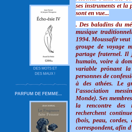
ses instruments et la 
sont en vue...
. Des baladins du mé
musique traditionnel
1994. Moussafir veut 
groupe de voyage m
partage fraternel. Il
humain, voire à dom
variable prônant l
DES MOTS ET
DES MAUX !
personnes de confessi
à des athées. Le g
l’association mes
PARFUM DE FEMME...
Monde). Ses membres, 
la rencontre des 
recherchent continu
(bois, peau, cordes,
correspondent, afin d