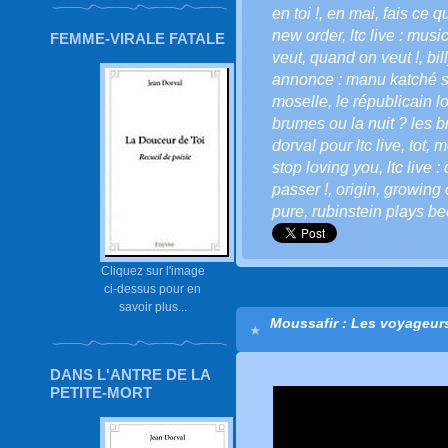
en toi !
,
en mai
,
fais ce qu'
new order
,
ltc live : musi
FEMME-VIRALE FATALE
veut
,
quand on veut !
,
bil
annonce : manu katché s
moselle
,
le républicain l
brumes ou la nuit ? les b
dorval pour ltc live
,
tot
,
m
stop loving you
,
ltc live 
passer !
,
origin
,
growing 
pure
,
rubinstein plays b
Cliquez sur l'image
ci-dessus pour en
savoir plus...
Moussafir : Les voyageurs 
DANS L'ANTRE DE LA
PETITE-MORT