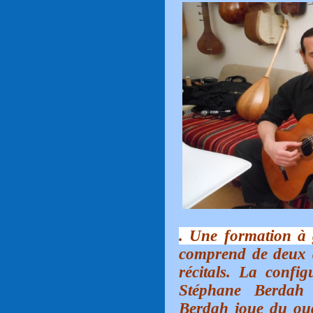
. Une formation à 
comprend de deux 
récitals. La confi
Stéphane Berdah
Berdah joue du ou