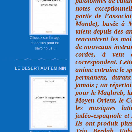
passionnés de cultu
notes exceptionnel
partie de l’assoc
Monde), basée à M
talent depuis des an
rencontrent les maî
Cliquez sur l'image
ci-dessus pour en
de nouveaux instrum
savoir plus...
cordes, à vent 
correspondent. Cett
LE DESERT AU FEMININ
anime entraîne le s
permanent, durant
jamais ; un répertoi
pour le Maghreb, la 
Moyen-Orient, le Ca
les musiques lati
judéo-espagnole et s
Ils ont produit plu
Trio Berdah Fab