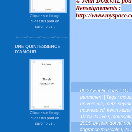
© Jean DORVAL pour
Renseignements :
http://www.myspace.c
Cliquez sur l'image
ci-dessus pour en
savoir plus...
UNE QUINTESSENCE
D'AMOUR
00:27 Publié dans
LTC L
permanent
| Tags :
moussa
universelle
,
metz
,
seymin
nouveau cd
,
kévin kazek
Cliquez sur l'image
100% ltc live !
,
moussafir
ci-dessus pour en
2015
,
by jean dorval pour
savoir plus...
flagrance musicale !
,
ltc 