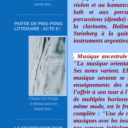
violon et au kaman
savoir plus...
luth et aux percu
percussions (djembé) 
PARTIE DE PING-PONG
la clarinette, Hal
LITTERAIRE - ACTE II !
Steinberg à la guit
instruments argentins
. Musique ancestrale
"La musique oriental
Ses notes varient. E
musique savante se 
enseignements des m
l’offrir à son tour à 
de multiples horizon
Cliquez sur l'image
ci-dessus pour en
même mode, est le fr
savoir plus...
complète : "Une de no
musiques avec les ins
pas conçues initiale