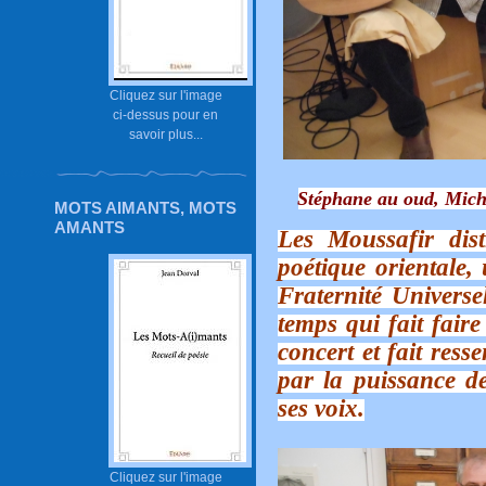
Cliquez sur l'image
ci-dessus pour en
savoir plus...
Stéphane au oud, Michel
MOTS AIMANTS, MOTS
AMANTS
Les Moussafir dis
poétique orientale
Fraternité Universe
temps qui fait fair
concert et fait res
par la puissance de
ses voix.
Cliquez sur l'image