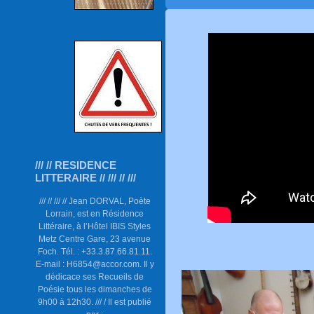
/// // RESIDENCE
LITTERAIRE // /// // ///
/// // /// // Jean DORVAL, Poète
Lorrain, est en Résidence
Littéraire, à l’Hôtel IBIS Styles
Metz Centre Gare, 23 avenue
Foch. Tél. : +33.3.87.66.81.11.
E-mail : H6854@accor.com. Il y
dédicace ses Recueils de
Poésie tous les dimanches de
9h00 à 12h30. /// / Il est publié