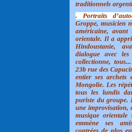
traditionnels argen
. Portraits d’auto
Groppe, musicien n
américaine, avant
orientale. Il a app
Hindoustanie, a
dialogue avec les
collectionne, tous..
23b rue des Capucin
entier ses archets
Mongolie. Les répét
tous les lundis d
puriste du groupe. 
une improvisation, q
musique orientale »
emmène ses amis
contrées de plus en