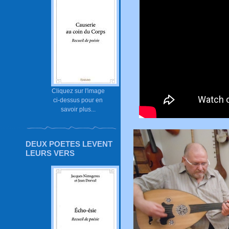
Cliquez sur l'image
ci-dessus pour en
savoir plus...
DEUX POETES LEVENT
LEURS VERS