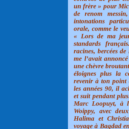
un frère » pour Mic
de renom messin,
intonations partic
orale, comme le veut
« Lors de ma jeun
standards françai
racines, bercées de
me l’avait annonc
une chèvre broutant
éloignes plus la c
revenir à ton point
les années 90, il a
et suit pendant plu
Marc Loopuyt, à l
Woippy, avec deu
Halima et Christi
voyage à Bagdad en 