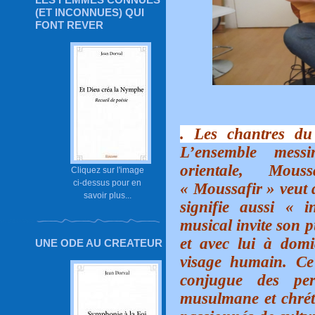
(ET INCONNUES) QUI
FONT REVER
. Les chantres du
L’ensemble messi
orientale, Mous
Cliquez sur l'image
ci-dessus pour en
« Moussafir » veut 
savoir plus...
signifie aussi « 
musical invite son p
et avec lui à domi
UNE ODE AU CREATEUR
visage humain. Ce
conjugue des per
musulmane et chréti