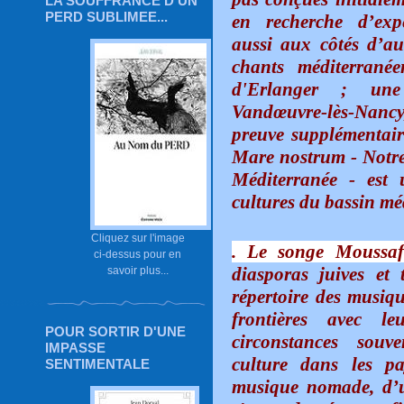
LA SOUFFRANCE D'UN
PERD SUBLIMEE...
en recherche d’expé
aussi aux côtés d’au
chants méditerranée
d'Erlanger ; une 
Vandœuvre-lès-Nancy
preuve supplémentair
Mare nostrum - Notre 
Méditerranée - est 
cultures du bassin méd
Cliquez sur l'image
. Le songe Moussaf
ci-dessus pour en
diasporas juives et 
savoir plus...
répertoire des musique
frontières avec 
POUR SORTIR D'UNE
circonstances souv
IMPASSE
culture dans les p
SENTIMENTALE
musique nomade, d’un