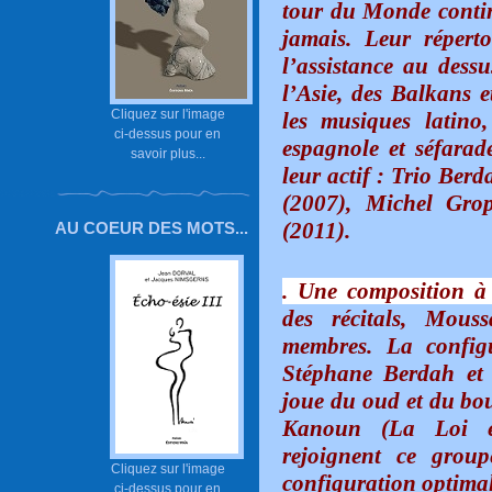
tour du Monde continu
jamais. Leur réperto
l’assistance au dess
l’Asie, des Balkans 
Cliquez sur l'image
les musiques latino,
ci-dessus pour en
espagnole et séfarad
savoir plus...
leur actif : Trio Be
(2007), Michel Gro
(2011).
AU COEUR DES MOTS...
. Une composition à 
des récitals, Mou
membres. La config
Stéphane Berdah et
joue du oud et du bo
Kanoun (La Loi e
rejoignent ce grou
Cliquez sur l'image
configuration optimal
ci-dessus pour en